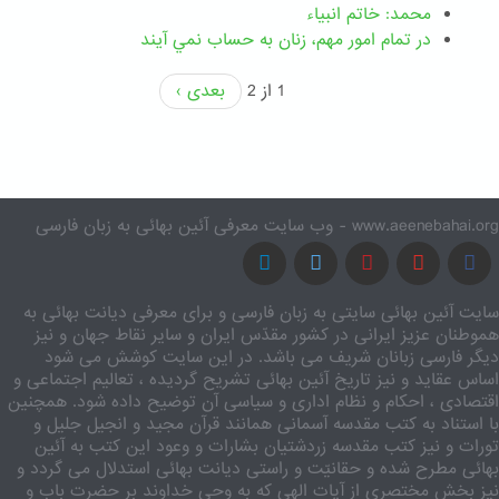
محمد: خاتم انبیاء
در تمام امور مهم،‌ زنان به حساب نمي آيند
1 از 2
بعدی ›
www.aeenebahai.org - وب سایت معرفی آئین بهائی به زبان فارسی
سایت آئین بهائی سایتی به زبان فارسی و برای معرفی دیانت بهائی به
هموطنان عزیز ایرانی در کشور مقدّس ایران و سایر نقاط جهان و نیز
دیگر فارسی زبانان شریف می باشد. در این سایت کوشش می شود
اساس عقاید و نیز تاریخ آئین بهائی تشریح گردیده ، تعالیم اجتماعی و
اقتصادی ، احکام و نظام اداری و سیاسی آن توضیح داده شود. همچنین
با استناد به کتب مقدسه آسمانی همانند قرآن مجید و انجیل جلیل و
تورات و نیز کتب مقدسه زردشتیان بشارات و وعود این کتب به آئین
بهائی مطرح شده و حقانیّت و راستی دیانت بهائی استدلال می گردد و
نیز بخش مختصری از آیات الهی که به وحی خداوند بر حضرت باب و