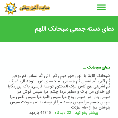
رفتن
به
محتوای
اصلی
دعای دسته جمعی سبحانک اللهم
دعای سبحانک ...
سُبحانک اللهُمَّ یا الهی طهر عینی ثُم اذنی ثُم لسانی ثُم روحی
ثُم قلبی ثُم نفسی ثُم جسمی ثُم جسدی عَن التوجه الی غیرِک
ثُم اشرِبنی عَن کاس عِزک المختوم ترجمه فارسی: پاک پروردگارا
ای خدای من پاک و مطهر فرما چشم مرا سپس گوش مرا
سپس زبان مرا سپس روح مرا سپس قلب مرا سپس نفس مرا
سپس جسم مرا سپس جسد مرا از توجه به غیر خودت سپس
بنوشان مرا از جام عزتت
بیشتر بخوانید
22 دیدگاه
درباره
44745 بازدید