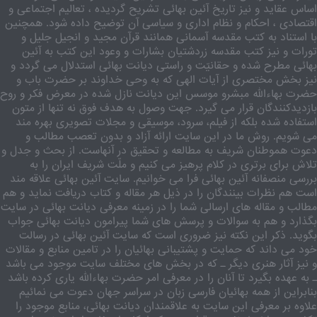
اساس عقاید و نیز تاریخ آئین بهائی تشریح گردیده ، تعالیم اجتماعی و
اقتصادی ، احکام و نظام اداری و سیاسی آن توضیح داده شود. همچنین
با استناد به کتب مقدسه آسمانی همانند قرآن مجید و انجیل جلیل و
تورات و نیز کتب مقدسه زردشتیان بشارات و وعود این کتب به آئین
بهائی مطرح شده و حقانیّت و راستی دیانت بهائی استدلال می گردد و
نیز بخش مختصری از آیات الهی که به وحی خداوند بر حضرت باب و
حضرت بهاءالله مبشرو موسس این دیانت نازل شده در معرض فکر و روح
بازدیدکنندگان قرار می گیرد. جهت وصول به هدف فوق نه تنها از متون
استفاده شده بلکه از فیلم، سرود، موسیقی و مجلات تصویری بهره مند
می شویم. روش ما در این سایت ارائه آزاد و بدون تعصب مطالب و
دعوت هموطنان شریف به مطالعه و تحقیق در آنهاست. از بحث و جدل و
تلاش برای برتری در کلام پرهیز می کنیم و ملّت شریف ایران را به
بررسی منصفانه آئین بهائی فرا می خوانیم. سایت آئین بهائی علاقه مند
است هم نظرات بینندگان را در ذیل هر مقاله و کتاب دریافت نماید و هم
مطالب و مقاله های ارسالی شما را در زمینه معرفی دیانت بهائی در سایت
بگذارد و هم به سوالات و پرسش های شما پیرامون دیانت بهائی جواب
بگوید. ذکر این نکته نیز ضروری است که سایت آئین بهائی در رسالت
خود می داند که حمایت و پشتیبانی بهائیان را در تامین منابع و مقالات
و نیز آثار هنری دیگر ـ که در بخش های مختلف سایت موجود می باشد
ـ به عهده بگیرد تا آنان را در معرفی امر حضرت بهاءالله یاری کرده باشد
بنابراین از همه بهائیان فارسی زبان در سراسر جهان دعوت می نمائیم
علاوه بر معرفی این سایت به علاقمندان دیانت بهائی، منابع موجود را