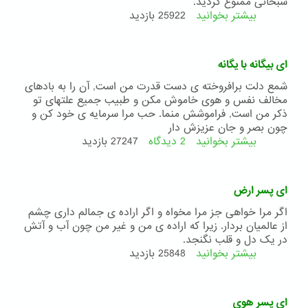
موسیقی
سبحانی ممنوع گردید.
بیشتر بخوانید
درباره
25922 بازدید
ای
دوستان
ای بیگانه با یگانه
شمع دلت برافروخته ی دست قدرت من است, آن را به بادهای
مخالف نفس و هوی خاموش مکن و طبیب جمیع علتهای تو
ذکر من است, فراموشش منما. حب مرا سرمایه ی خود کن و
چون بصر و جان عزیزش دار
بیشتر بخوانید
2 دیدگاه
درباره
27247 بازدید
ای
بیگانه
با
ای پسر ارض
یگانه
اگر مرا خواهی جز مرا مخواه و اگر اراده ی جمالم داری چشم
از عالمیان بردار. زیرا که اراده ی من و غیر من چون آب و آتش
در یک دل و قلب نگنجد.
بیشتر بخوانید
درباره
25848 بازدید
ای
پسر
ارض
ای پسر هوی