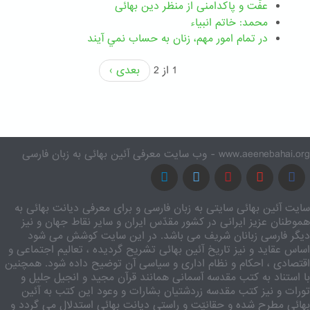
عفّت و پاکدامنی از منظر دین بهائی
محمد: خاتم انبیاء
در تمام امور مهم،‌ زنان به حساب نمي آيند
1 از 2
بعدی ›
www.aeenebahai.org - وب سایت معرفی آئین بهائی به زبان فارسی
سایت آئین بهائی سایتی به زبان فارسی و برای معرفی دیانت بهائی به
هموطنان عزیز ایرانی در کشور مقدّس ایران و سایر نقاط جهان و نیز
دیگر فارسی زبانان شریف می باشد. در این سایت کوشش می شود
اساس عقاید و نیز تاریخ آئین بهائی تشریح گردیده ، تعالیم اجتماعی و
اقتصادی ، احکام و نظام اداری و سیاسی آن توضیح داده شود. همچنین
با استناد به کتب مقدسه آسمانی همانند قرآن مجید و انجیل جلیل و
تورات و نیز کتب مقدسه زردشتیان بشارات و وعود این کتب به آئین
بهائی مطرح شده و حقانیّت و راستی دیانت بهائی استدلال می گردد و