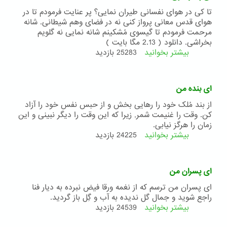
تا کی در هوای نفسانی طیران نمایی؟ پر عنایت فرمودم تا در
هوای قدس معانی پرواز کنی نه در فضای وهم شیطانی. شانه
مرحمت فرمودم تا گیسوی مُشکینم شانه نمایی نه گلویم
بخراشی. دانلود ( 2.13 مگا بایت )
بیشتر بخوانید
درباره
25283 بازدید
ای
پسر
هوی
ای بنده من
از بند مُلک خود را رهایی بخش و از حبس نفس خود را آزاد
کن. وقت را غنیمت شمر, زیرا که این وقت را دیگر نبینی و این
زمان را هرگز نیابی.
بیشتر بخوانید
درباره
24225 بازدید
ای
بنده
من
ای پسران من
ای پسران من ترسم كه از نغمه ورقا فیض نبرده به دیار فنا
راجع شوید و جمال گل ندیده به آب و گِل باز گردید.
بیشتر بخوانید
درباره
24539 بازدید
ای