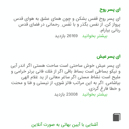
پسران
من
ای پسر روح
ای پسر روح قفس بشكن و چون همای عشق به هوای قدس
پرواز كن. از نفس بگذر و با نَفَس ِ رحمانی در فضای قدس
ربانی بیارام.
بیشتر بخوانید
درباره
26169 بازدید
ای
پسر
روح
ای پسر عیش
ای پسر عیش خوش ساحتی است ساحت هستی اگر اندر آیی
و نیكو بساطی است بساط باقی اگر از مُلك فانی برتر خرامی و
ملیح است نشاط مستی اگر ساغر معانی از ید غلام الهی
بیاشامی. اگر به این مراتب فائز شوی، از نیستی و فنا و محنت
و خطا فارغ گردی.
بیشتر بخوانید
درباره
23008 بازدید
ای
پسر
عیش
آشنایی با آیین بهائی به صورت آنلاین