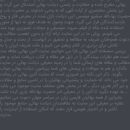
بهائی مطرح شده و حقانیّت و راستی دیانت بهائی استدلال می گردد و
نیز بخش مختصری از آیات الهی که به وحی خداوند بر حضرت باب و
حضرت بهاءالله مبشرو موسس این دیانت نازل شده در معرض فکر و روح
بازدیدکنندگان قرار می گیرد. جهت وصول به هدف فوق نه تنها از متون
استفاده شده بلکه از فیلم، سرود، موسیقی و مجلات تصویری بهره مند
می شویم. روش ما در این سایت ارائه آزاد و بدون تعصب مطالب و
دعوت هموطنان شریف به مطالعه و تحقیق در آنهاست. از بحث و جدل و
تلاش برای برتری در کلام پرهیز می کنیم و ملّت شریف ایران را به
بررسی منصفانه آئین بهائی فرا می خوانیم. سایت آئین بهائی علاقه مند
است هم نظرات بینندگان را در ذیل هر مقاله و کتاب دریافت نماید و هم
مطالب و مقاله های ارسالی شما را در زمینه معرفی دیانت بهائی در سایت
بگذارد و هم به سوالات و پرسش های شما پیرامون دیانت بهائی جواب
بگوید. ذکر این نکته نیز ضروری است که سایت آئین بهائی در رسالت
خود می داند که حمایت و پشتیبانی بهائیان را در تامین منابع و مقالات
و نیز آثار هنری دیگر ـ که در بخش های مختلف سایت موجود می باشد
ـ به عهده بگیرد تا آنان را در معرفی امر حضرت بهاءالله یاری کرده باشد
بنابراین از همه بهائیان فارسی زبان در سراسر جهان دعوت می نمائیم
علاوه بر معرفی این سایت به علاقمندان دیانت بهائی، منابع موجود را
تکثیر و در اختیار نفوسی قرار دهند که امکان استفاده از اینترنت را
ندارند.