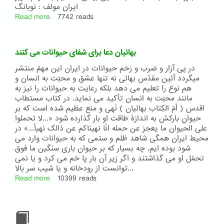
ایران مولف : نوبانگ
Read more
about
7742 reads
مبارزه
با
استبداد
بهائیان دعا برای شفای حیوانات می کنند
به
سبک
در پی آزار و ضرب و زخم حیوانات در ایران این مهمّ منتشر
آئین
میگردد آئین مقدّس بهائی نه تنها عشق و محبّت به انسان و
بهائی
هم نوع را تعلیم می دهد بلکه رعایت به حیوانات را نیز به
مانند محبّت به انسان تأکید می نماید. در کتاب مستطاب
اقدس ( اُمّ الکِتاب بهائیان ) نَهی و منع عظیم شده است که بر
حیوانِ بارکش به اندازۀ طاقت او بار گذارده شود «...لا تحملوا
علی الحیوان ما یعجز عن حمله انّا نهیناکم عن ذالک نهیاً...» در
محیط ایران همگی شاهد ظلم و ستمی که به حیوانات وارد می
شود بوده ایم. چه بسیار که بر حیوان باری سنگین ما فوق
تحمّل او می گذاشتند و اگر زیر آن بار پا خم می کرد و یا نمی
توانست از رودخانه و یا شیب سر بالا...
Read more
about
10399 reads
بهائیان
دعا
برای
شفای