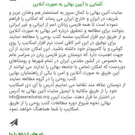
حیوانات
آشنایی با آیین بهائی به صورت آنلاین
می
سایت آئین بهائی با کمال سرور به استحضار هم وطنان عزیز و
کنند
شریف در ایران و خارج ایران می رساند که امکانی را فراهم
نموده است تا همه فارسی زبانان اعم از ایرانی و غیر ایرانی
بتوانند برای مطالعه و تحقیق درباره امر بهائی به صورت آنلاین
و از طریق نرم افزار اسکایپ سلسه کتب روحی را مطالعه نمایند.
برای توفیق در این امر کافی است نرم افزار اسکایپ را روی
گوشی و یا کامپیوتر خود داشته باشید. این امکان جدید از آن
جهت اهمیت دارد که دوستان عزیز فارسی زبان در سراسر عالم
به خصوص در کشور مقدس ایران در تمام شهرها و روستاهای
دوردست که امکان تماس با جامعه بهائی را ندارند می توانند از
این طریق به صورت آنلاین و امن با یکی از راهنمایان بهایی
کتب روحی را در گروه مطالعه نمایند.
از دوستان علاقه مند تقاضا می نماییم آدرس یا آی دی اسکایپ
خود را از طریق مکاتبه با ایمیل سایت آئین بهائی به آدرس
info@aeenebahai.org در اختیار ما قرار دهند. سایت آیین
بهائی نحوه شروع دوره مطالعات کتب روحی را از طریق
اسکایپ با شما هماهنگ خواهد نمود.
راه های ارتباط با ما