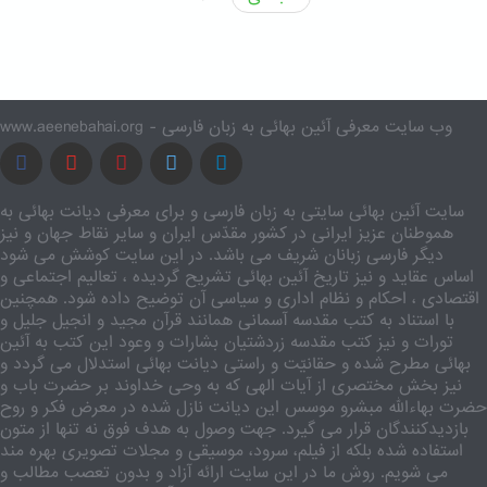
www.aeenebahai.org - وب سایت معرفی آئین بهائی به زبان فارسی
سایت آئین بهائی سایتی به زبان فارسی و برای معرفی دیانت بهائی به
هموطنان عزیز ایرانی در کشور مقدّس ایران و سایر نقاط جهان و نیز
دیگر فارسی زبانان شریف می باشد. در این سایت کوشش می شود
اساس عقاید و نیز تاریخ آئین بهائی تشریح گردیده ، تعالیم اجتماعی و
اقتصادی ، احکام و نظام اداری و سیاسی آن توضیح داده شود. همچنین
با استناد به کتب مقدسه آسمانی همانند قرآن مجید و انجیل جلیل و
تورات و نیز کتب مقدسه زردشتیان بشارات و وعود این کتب به آئین
بهائی مطرح شده و حقانیّت و راستی دیانت بهائی استدلال می گردد و
نیز بخش مختصری از آیات الهی که به وحی خداوند بر حضرت باب و
حضرت بهاءالله مبشرو موسس این دیانت نازل شده در معرض فکر و روح
بازدیدکنندگان قرار می گیرد. جهت وصول به هدف فوق نه تنها از متون
استفاده شده بلکه از فیلم، سرود، موسیقی و مجلات تصویری بهره مند
می شویم. روش ما در این سایت ارائه آزاد و بدون تعصب مطالب و