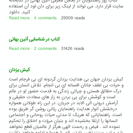
کتاب روز راستگویان در بخش معرفی آئین بهائی در کتابخانه
سایت قرار دارد. می تواند از لینک زیر برای دان لود آن استفاده
کنید. دانلود
Read more
about
4 comments
29509 reads
کتاب
روز
راستگویان
کتاب در شناسایی آئین بهائی
Read more
about
2 comments
31426 reads
کتاب
در
شناسایی
کیش یزدان
آئین
بهائی
کیش یزدان جهان بی هدایت یزدان گردونه ای بی فرجام است
و حیات بی لطف جانان افسانه ای بی انجام. تلاش انسان برای
درک حقائق هستی و چرائی زندگی به قدمت حضور او در عالم
است و کوشش برای پی بردن به راز های سعادت حقیقی و
آرامش درونی الی الابد در جریان. در این راه طولانی همواره
درخشش انوار هدایت راهنمایان ربّانی روشن گر طریق بوده
است. راهنمایانی که هریک تا مدتی حیات روحانی و اجتماعی
انسانها را ارتقا بخشیده اند و بنیان مروّت و اخلاق را تحکیم
نموده اند . فیض و رحمت الهی هرگز از عالمیان قطع نخواهد
شد و این سنت تغییر ناپذیر الهی1 همواره ادامه خواهد داشت