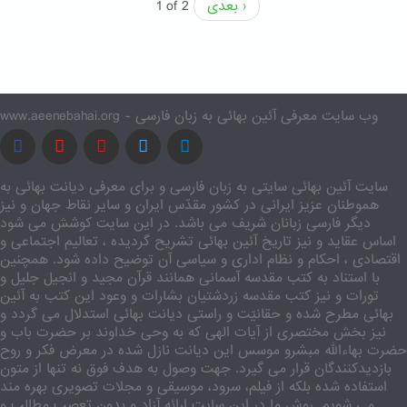
بعدی ›
1 of 2
www.aeenebahai.org - وب سایت معرفی آئین بهائی به زبان فارسی
سایت آئین بهائی سایتی به زبان فارسی و برای معرفی دیانت بهائی به
هموطنان عزیز ایرانی در کشور مقدّس ایران و سایر نقاط جهان و نیز
دیگر فارسی زبانان شریف می باشد. در این سایت کوشش می شود
اساس عقاید و نیز تاریخ آئین بهائی تشریح گردیده ، تعالیم اجتماعی و
اقتصادی ، احکام و نظام اداری و سیاسی آن توضیح داده شود. همچنین
با استناد به کتب مقدسه آسمانی همانند قرآن مجید و انجیل جلیل و
تورات و نیز کتب مقدسه زردشتیان بشارات و وعود این کتب به آئین
بهائی مطرح شده و حقانیّت و راستی دیانت بهائی استدلال می گردد و
نیز بخش مختصری از آیات الهی که به وحی خداوند بر حضرت باب و
حضرت بهاءالله مبشرو موسس این دیانت نازل شده در معرض فکر و روح
بازدیدکنندگان قرار می گیرد. جهت وصول به هدف فوق نه تنها از متون
استفاده شده بلکه از فیلم، سرود، موسیقی و مجلات تصویری بهره مند
می شویم. روش ما در این سایت ارائه آزاد و بدون تعصب مطالب و