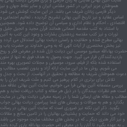
سایت آئین بهائی سایتی به زبان فارسی و برای معرفی دیانت بهائی به
هموطنان عزیز ایرانی در کشور مقدّس ایران و سایر نقاط جهان و نیز
دیگر فارسی زبانان شریف می باشد. در این سایت کوشش می شود
اساس عقاید و نیز تاریخ آئین بهائی تشریح گردیده ، تعالیم اجتماعی و
اقتصادی ، احکام و نظام اداری و سیاسی آن توضیح داده شود. همچنین
با استناد به کتب مقدسه آسمانی همانند قرآن مجید و انجیل جلیل و
تورات و نیز کتب مقدسه زردشتیان بشارات و وعود این کتب به آئین
بهائی مطرح شده و حقانیّت و راستی دیانت بهائی استدلال می گردد و
نیز بخش مختصری از آیات الهی که به وحی خداوند بر حضرت باب و
حضرت بهاءالله مبشرو موسس این دیانت نازل شده در معرض فکر و روح
بازدیدکنندگان قرار می گیرد. جهت وصول به هدف فوق نه تنها از متون
استفاده شده بلکه از فیلم، سرود، موسیقی و مجلات تصویری بهره مند
می شویم. روش ما در این سایت ارائه آزاد و بدون تعصب مطالب و
دعوت هموطنان شریف به مطالعه و تحقیق در آنهاست. از بحث و جدل و
تلاش برای برتری در کلام پرهیز می کنیم و ملّت شریف ایران را به
بررسی منصفانه آئین بهائی فرا می خوانیم. سایت آئین بهائی علاقه مند
است هم نظرات بینندگان را در ذیل هر مقاله و کتاب دریافت نماید و هم
مطالب و مقاله های ارسالی شما را در زمینه معرفی دیانت بهائی در سایت
بگذارد و هم به سوالات و پرسش های شما پیرامون دیانت بهائی جواب
بگوید. ذکر این نکته نیز ضروری است که سایت آئین بهائی در رسالت
خود می داند که حمایت و پشتیبانی بهائیان را در تامین منابع و مقالات
و نیز آثار هنری دیگر ـ که در بخش های مختلف سایت موجود می باشد
ـ به عهده بگیرد تا آنان را در معرفی امر حضرت بهاءالله یاری کرده باشد