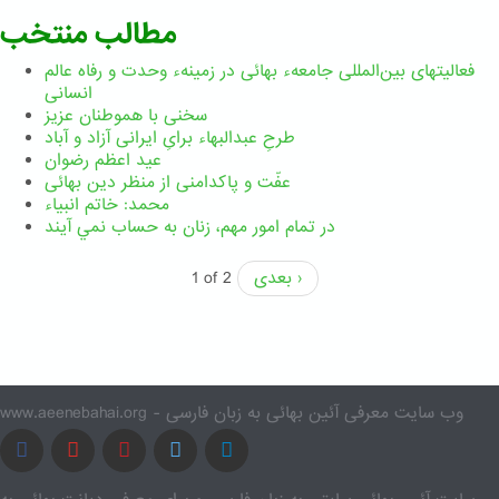
مطالب منتخب
فعالیتهای بین‌المللی جامعهء بهائی در زمینهء وحدت و رفاه عالم
انسانی
سخنی با هموطنان عزیز
طرحِ عبدالبهاء برایِ ایرانی آزاد و آباد
عید اعظم رضوان
عفّت و پاکدامنی از منظر دین بهائی
محمد: خاتم انبیاء
در تمام امور مهم،‌ زنان به حساب نمي آيند
بعدی ›
1 of 2
www.aeenebahai.org - وب سایت معرفی آئین بهائی به زبان فارسی