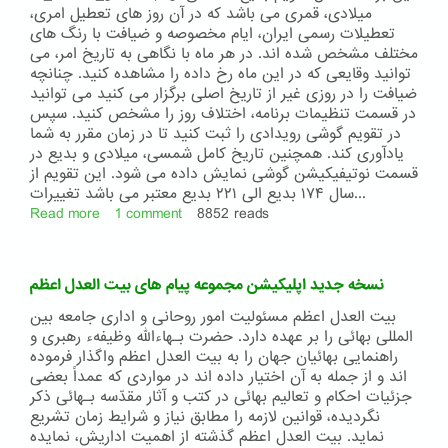
(مخصوص
میلادی، قمری می باشد که در آن روز های تعطیل امری،
اندروید)
تعطیلات رسمی ایران، ایام مخصوصه و ضیافت با رنگ های
مختلف مشخص شده اند. در هر ماه با نگاهی به تاریخ امر، می
توانید وقایعی که در این ماه رخ داده را مشاهده کنید. چنانچه
ضیافت را در روزی غیر از تاریخ اصلی برگزار می کنید می توانید
در قسمت تنظیمات برنامه، اختلاف روز را مشخص کنید. سپس
در تقویم گوشی رویدادی را ثبت کنید تا در زمان مقرر به شما
یادآوری کند. همچنین تاریخ کامل شمسی، میلادی و بدیع در
قسمت نوتیفیکیشن گوشی نمایش داده می شود. این تقویم از
سال ۱۷۴ بدیع الی ۲۲۱ بدیع معتبر می باشد تغییرات...
Read more
about
1 comment
8852 reads
نسخۀ
جدید
اپلیکیشن
نسخه جدید اپلیکیشن مجموعه پیام های بیت العدل اعظم
تقویم
بهائی
بیت العدل اعظم مسئولیت امور روحانی و اداری جامعه بین
(مخصوص
المللی بهائی را بر عهده دارد. حضرت بـهاءالله وظیفهء رهبری و
اندروید)
راهنمایی بهائیان جهان را به بیت العدل اعظم واگذار فرموده
اند و از جمله به آن اختیار داده اند در مواردى که عمداً بعضی
جزئیات احکام و تعالیم بهائی در کتب و آثار مقدّسه بـهائى ذکر
نگردیده، قوانین لازمه را مطابق نیاز و شرایط زمان تشریع
نماید. بیت العدل اعظم گذشته از اهمیت اداریش، نمایده