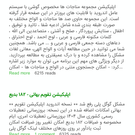
-
۱۸۳
اپلیکیشن مجموعه مناجات ها مخصوص گوشی با سیستم
بدیع
عامل اندروید با قابلیت های بروزتر در این صفحه قرار گرفته
است. این مجموعه حاوی صد ها مناجات و الواح مختلف به
صورت طبقه بندی شده شامل ادعیه شفا ، تائید و توفیق ،
اطفال ، ستایش پروردگار ، صلح و آشتی ، متصاعدین الی الله ،
کلمات مکنونه فارسی و عربی ، لوح احمد ، لوح احتراق ،
دعاهای دسته جمعی فارسی و عربی و ... می باشد. همچنین
شما می توانید در حین مطالعه آیات و الواح الهی، معانی لغات
مشکل را مشاهده کرده و با درک عمیقتری به مطالعه بپردازید.
از دیگر ویژگی های مهم این برنامه می توان به موارد زیر اشاره
کرد: - امکان جستجوی متنی در الواح و مناجات ها - امکان...
Read more
about
6215 reads
اپلیکیشن
اندروید
مجموعه
اپلیکیشن تقویم بهائی - ۱۸۲ بدیع
مناجات‌ها
-
** مشکل گوگل پلی رفع شد **‌ نسخه اندروید اپلیکیشن تقویم
نسخه
بهائی امکانات اضافه شده در این نسخه: بروزرسانی تعطیلات
۱۴۰۴
رسمی کشوری سال ۱۴۰۴ بروزرسانی تعطیلات امری، ایام
مخصوصه و ضیافات ۱۸۲ بدیع امکان تغییر روز ضیافت امکان
ثبت یادآور بر روی روزهای مختلف لینک گوگل پلی
Read more
about
1 comment
6325 reads