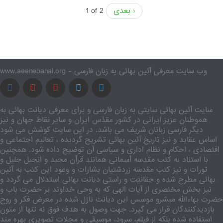
بعدی ›
1 of 2
www.aeenebahai.org - وب سایت معرفی آئین بهائی به زبان فارسی
سایت آئین بهائی سایتی به زبان فارسی و برای معرفی دیانت بهائی به
هموطنان عزیز ایرانی در کشور مقدّس ایران و سایر نقاط جهان و نیز
دیگر فارسی زبانان شریف می باشد. در این سایت کوشش می شود
اساس عقاید و نیز تاریخ آئین بهائی تشریح گردیده ، تعالیم اجتماعی و
اقتصادی ، احکام و نظام اداری و سیاسی آن توضیح داده شود. همچنین
با استناد به کتب مقدسه آسمانی همانند قرآن مجید و انجیل جلیل و
تورات و نیز کتب مقدسه زردشتیان بشارات و وعود این کتب به آئین
بهائی مطرح شده و حقانیّت و راستی دیانت بهائی استدلال می گردد و
نیز بخش مختصری از آیات الهی که به وحی خداوند بر حضرت باب و
حضرت بهاءالله مبشرو موسس این دیانت نازل شده در معرض فکر و روح
بازدیدکنندگان قرار می گیرد. جهت وصول به هدف فوق نه تنها از متون
استفاده شده بلکه از فیلم، سرود، موسیقی و مجلات تصویری بهره مند