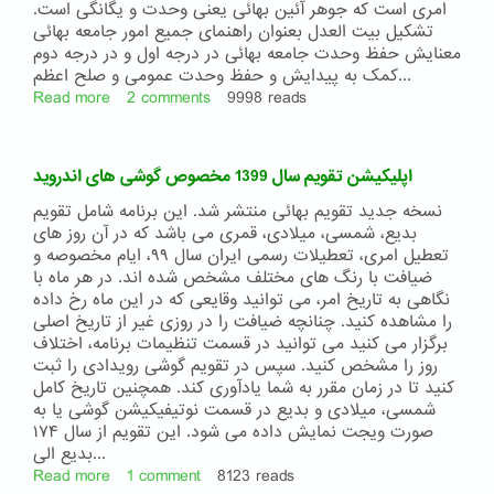
امری است که جوهر آئین بهائی یعنی وحدت و یگانگی است.
تشکیل بیت العدل بعنوان راهنمای جمیع امور جامعه بهائی
معنایش حفظ وحدت جامعه بهائی در درجه اول و در درجه دوم
کمک به پیدایش و حفظ وحدت عمومی و صلح اعظم...
Read more
about
2 comments
9998 reads
نسخه
جدید
اپلیکیشن
اپلیکیشن تقویم سال 1399 مخصوص گوشی های اندروید
مجموعه
پیام
نسخه جدید تقویم بهائی منتشر شد. این برنامه شامل تقویم
های
بدیع، شمسی، میلادی، قمری می باشد که در آن روز های
بیت
تعطیل امری، تعطیلات رسمی ایران سال ۹۹، ایام مخصوصه و
العدل
ضیافت با رنگ های مختلف مشخص شده اند. در هر ماه با
اعظم
نگاهی به تاریخ امر، می توانید وقایعی که در این ماه رخ داده
را مشاهده کنید. چنانچه ضیافت را در روزی غیر از تاریخ اصلی
برگزار می کنید می توانید در قسمت تنظیمات برنامه، اختلاف
روز را مشخص کنید. سپس در تقویم گوشی رویدادی را ثبت
کنید تا در زمان مقرر به شما یادآوری کند. همچنین تاریخ کامل
شمسی، میلادی و بدیع در قسمت نوتیفیکیشن گوشی یا به
صورت ویجت نمایش داده می شود. این تقویم از سال ۱۷۴
بدیع الی...
Read more
about
1 comment
8123 reads