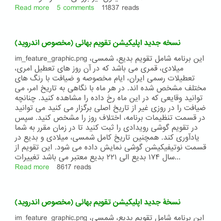
Read more
about
5 comments
11837 reads
نسخه
جدید
اپلیکیشن
نسخه جدید اپلیکیشن تقویم بهائی (مخصوص اندروید)
تقویم
بهائی
im_feature_graphic.png این برنامه شامل تقویم بدیع، شمسی،
۱۸۰
میلادی، قمری می باشد که در آن روز های تعطیل امری،
بدیع
تعطیلات رسمی ایران، ایام مخصوصه و ضیافت با رنگ های
مختلف مشخص شده اند. در هر ماه با نگاهی به تاریخ امر، می
توانید وقایعی که در این ماه رخ داده را مشاهده کنید. چنانچه
ضیافت را در روزی غیر از تاریخ اصلی برگزار می کنید می توانید
در قسمت تنظیمات برنامه، اختلاف روز را مشخص کنید. سپس
در تقویم گوشی رویدادی را ثبت کنید تا در زمان مقرر به شما
یادآوری کند. همچنین تاریخ کامل شمسی، میلادی و بدیع در
قسمت نوتیفیکیشن گوشی نمایش داده می شود. این تقویم از
سال ۱۷۴ بدیع الی ۲۲۱ بدیع معتبر می باشد تغییرات...
Read more
about
8617 reads
نسخه
جدید
اپلیکیشن
نسخۀ جدید اپلیکیشن تقویم بهائی (مخصوص اندروید)
تقویم
بهائی
im_feature_graphic.png این برنامه شامل تقویم بدیع، شمسی،