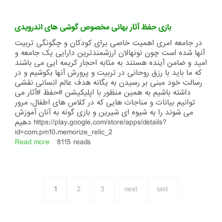
اپلیکیشن
تقویم
سال
بازی حفظ آثار بهائی مخصوص گوشی های اندرویدی
1399
مخصوص
در جامعه امری اهمیت خاصی برای کودکان و چگونگی تربیت
گوشی
آنها شده است چون نونهالان ارزشمند‌ترین دارایی یک جامعه و
های
امید و ضامن آینده هستند به مثابه احجار کریمه ایی می باشند
اندروید
که ما باید با رزق روحانی در تربیت و پرورش آنها بکوشیم و در
رسالت خود مبنی بر رسیدن به یگانه هدف عالم انسانی نقشی
داشته باشیم به همین منظور با اپلیکیشن #حفظ #آثار می
توانیم بیانات و مناجات هایی که در کلاس های اطفال، مرور
می شوند را به شیوه ای شیرین و بازی گونه به آنان آموزش
دهیم https://play.google.com/store/apps/details?
id=com.pm10.memorize_relic_2
Read more
about
8115 reads
بازی
حفظ
آثار
بهائی
1
2
3
next
last
مخصوص
گوشی
های
اندرویدی