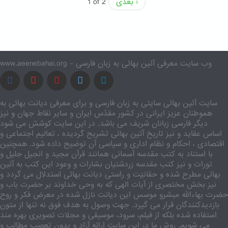
بعدی ›
1 of 2
www.aeenebahai.org - وب سایت معرفی آئین بهائی به زبان فارسی
سایت آئین بهائی سایتی به زبان فارسی و برای معرفی دیانت بهائی به
هموطنان عزیز ایرانی در کشور مقدّس ایران و سایر نقاط جهان و نیز
دیگر فارسی زبانان شریف می باشد. در این سایت کوشش می شود
اساس عقاید و نیز تاریخ آئین بهائی تشریح گردیده ، تعالیم اجتماعی و
اقتصادی ، احکام و نظام اداری و سیاسی آن توضیح داده شود. همچنین
با استناد به کتب مقدسه آسمانی همانند قرآن مجید و انجیل جلیل و
تورات و نیز کتب مقدسه زردشتیان بشارات و وعود این کتب به آئین
بهائی مطرح شده و حقانیّت و راستی دیانت بهائی استدلال می گردد و
نیز بخش مختصری از آیات الهی که به وحی خداوند بر حضرت باب و
حضرت بهاءالله مبشرو موسس این دیانت نازل شده در معرض فکر و روح
بازدیدکنندگان قرار می گیرد. جهت وصول به هدف فوق نه تنها از متون
استفاده شده بلکه از فیلم، سرود، موسیقی و مجلات تصویری بهره مند
می شویم. روش ما در این سایت ارائه آزاد و بدون تعصب مطالب و