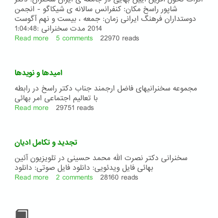
شاپور راسخ مکان: کنفرانس سالانه ی شیکاگو - انجمن
دوستداران فرهنگ ایرانی زمان: جمعه ، بیست و نهم آگوست
2014 مدت سخنرانی :1:04:48
Read more
about
5 comments
22970 reads
اثرات
تحول
آفرین
امیدها و نویدها
آیین
بهایی
مجموعه سخنرانیهای فاضل ارجمند جناب دکتر راسخ در رابطه
در
با تعالیم اجتماعی امر بهائی
جامعه
Read more
about
29751 reads
ی
امیدها
ایران
و
نویدها
تجديد و تکامل اديان
سخنرانی دکتر نصرت ‌الله محمد حسينی در تلویزیون آئین
بهائی فایل ویدئویی: دانلود فایل صوتی: دانلود
Read more
about
2 comments
28160 reads
تجديد
و
تکامل
اديان