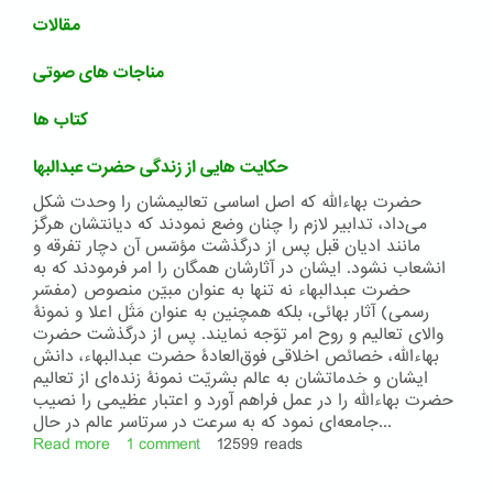
مقالات
مناجات های صوتی
کتاب ها
حکایت هایی از زندگی حضرت عبدالبها
حضرت بهاءالله که اصل اساسی تعالیمشان را وحدت شکل
می‌داد، تدابیر لازم را چنان وضع نمودند که دیانتشان هرگز
مانند ادیان قبل پس از درگذشت مؤسّس آن دچار تفرقه و
انشعاب نشود. ایشان در آثارشان همگان را امر فرمودند که به
حضرت عبدالبهاء نه تنها به عنوان مبیّن منصوص (مفسّر
رسمی) آثار بهائی، بلکه همچنین به عنوان مَثَل اعلا و نمونۀ
والای تعالیم و روح امر توّجه نمایند. پس از درگذشت حضرت
بهاءالله، خصائص اخلاقی فوق‌العادۀ حضرت عبدالبهاء، دانش
ایشان و خدماتشان به عالم بشریّت نمونۀ زنده‌ای از تعالیم
حضرت بهاءالله را در عمل فراهم آورد و اعتبار عظیمی را نصیب
جامعه‌ای نمود که به سرعت در سر‌تا‌سر عالم در حال...
Read more
about
1 comment
12599 reads
حکایت
هایی