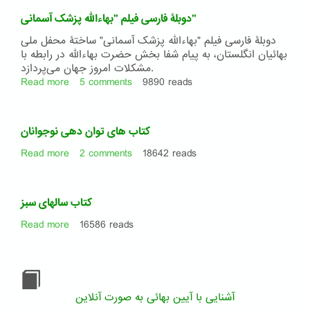
از
دوبلۀ فارسی فیلم "بهاءالله پزشک آسمانی"
زندگی
حضرت
دوبلۀ فارسی فیلم "بهاءالله پزشک آسمانی" ساختۀ محفل ملی
عبدالبها
بهائیان انگلستان، به پیام شفا بخش حضرت بهاءالله در رابطه با
مشکلات امروز جهان می‌پردازد.
Read more
about
5 comments
9890 reads
دوبلۀ
فارسی
فیلم
کتاب های توان دهی نوجوانان
"بهاءالله
پزشک
Read more
about
2 comments
18642 reads
آسمانی"
کتاب
های
توان
کتاب سالهای سبز
دهی
نوجوانان
Read more
about
16586 reads
کتاب
سالهای
سبز
آشنایی با آیین بهائی به صورت آنلاین