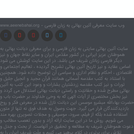
www.aeenebahai.org - وب سایت معرفی آئین بهائی به زبان فارسی
سایت آئین بهائی سایتی به زبان فارسی و برای معرفی دیانت بهائی به
هموطنان عزیز ایرانی در کشور مقدّس ایران و سایر نقاط جهان و نیز
دیگر فارسی زبانان شریف می باشد. در این سایت کوشش می شود
اساس عقاید و نیز تاریخ آئین بهائی تشریح گردیده ، تعالیم اجتماعی و
اقتصادی ، احکام و نظام اداری و سیاسی آن توضیح داده شود. همچنین
با استناد به کتب مقدسه آسمانی همانند قرآن مجید و انجیل جلیل و
تورات و نیز کتب مقدسه زردشتیان بشارات و وعود این کتب به آئین
بهائی مطرح شده و حقانیّت و راستی دیانت بهائی استدلال می گردد و
نیز بخش مختصری از آیات الهی که به وحی خداوند بر حضرت باب و
حضرت بهاءالله مبشرو موسس این دیانت نازل شده در معرض فکر و روح
بازدیدکنندگان قرار می گیرد. جهت وصول به هدف فوق نه تنها از متون
استفاده شده بلکه از فیلم، سرود، موسیقی و مجلات تصویری بهره مند
می شویم. روش ما در این سایت ارائه آزاد و بدون تعصب مطالب و
دعوت هموطنان شریف به مطالعه و تحقیق در آنهاست. از بحث و جدل و
تلاش برای برتری در کلام پرهیز می کنیم و ملّت شریف ایران را به