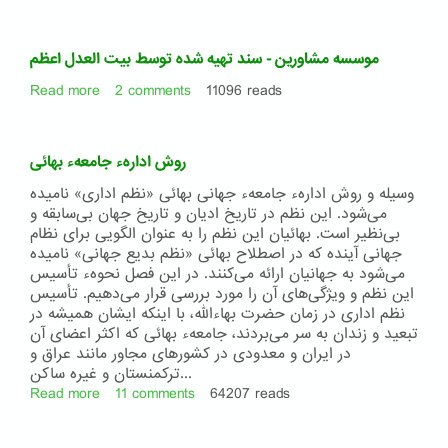
انتخابات
در
ديانت
موسسه مشاورین - سند تهیه شده توسط بیت العدل اعظم
بهايي
،
Read more
about
2 comments
11096 reads
انتخاباتي
موسسه
سالم
مشاورین
و
-
روش ادارهء جامعهء بهائی
آزاد
سند
،بدون
تهیه
وسیله و روش ادارهء جامعهء جهانی بهائی «نظم اداری» نامیده
كانديداتوري
شده
می‌شود. این نظم در تاریخ ادیان و تاریخ جهان بی‌سابقه و
و
توسط
بی‌نظیر است. بهائیان این نظم را به عنوان الگویی برای نظام
تبليغات
بیت
جهانی آینده كه در اصطلاح بهائی «نظم بدیع جهانی‌» نامیده
العدل
می‌شود به جهانیان ارائه می‌كنند. در این فصل نحوهء تأسیس
اعظم
این نظم و ویژگی‌های آن را مورد بررسی قرار می‌دهیم. تأسیس
نظم اداری در زمان حضرت بهاءالله، با اینكه ایشان همیشه در
تبعید و زندان به سر می‌بردند، جامعهء بهائی كه اكثر اعضای آن
در ایران و معدودی در كشورهای مجاور مانند عراق و
تركمنستان و غیره ساكن...
Read more
about
11 comments
64207 reads
روش
ادارهء