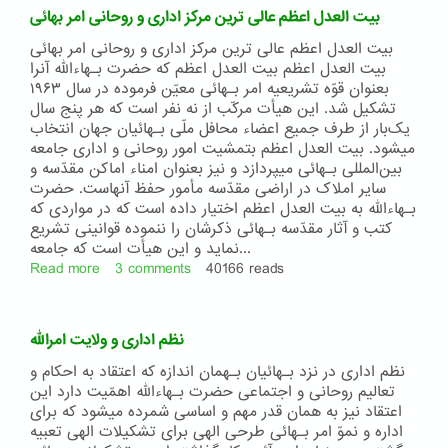
جامعهء
بیت العدل اعظم عالی ترین مرکز اداری و روحانی امر بهائی
بهائی
بیت العدل اعظم عالی ترین مرکز اداری و روحانی امر بهائی
بيت العدل اعظم بيت العدل اعظم که حضرت بـهاءالله آنرا
بعنوان قوّه تشريعيه امر بـهائى معيّن فرموده در سال ۱۹۶۳
تشکيل شد. اين هيأت مرکّب از نه نفر است که هر پنج سال
يک‌بار از طرف جميع اعضاء محافل ملّى بـهائيان جهان انتخاب
ميشود. بيت العدل اعظم بتمشيت امور روحانى و ادارى جامعه
بين‌المللى بـهائى ميپردازد و نيز بعنوان امناء اماکن مقدّسه و
ساير املاک در اراضى مقدّسه مأمور حفظ آنهاست. حضرت
بـهاءالله به بيت العدل اعظم اختيار داده است که در مواردى که
کتب و آثار مقدّسه بـهائى ذکرشان را ننموده قوانينى تشريع
نمايد و اين هيأت است که جامعه...
Read more
about
3 comments
40166 reads
بیت
العدل
اعظم
نظم اداری و ولایت امرالله
عالی
ترین
نظم ا‌‌دارى در نزد بـهائيان بـهمان اندازه که اعتقاد به احکام و
مرکز
تعاليم روحانى و اجتماعى حضرت بـهاءالله اهمّيت دارد اين
اداری
اعتقاد نيز به همان قدر مهم و اساسى شمرده ميشود که براى
و
اداره و نموّ امر بـهائى طرحى الهی برای تشکيلات الهى تعبيه