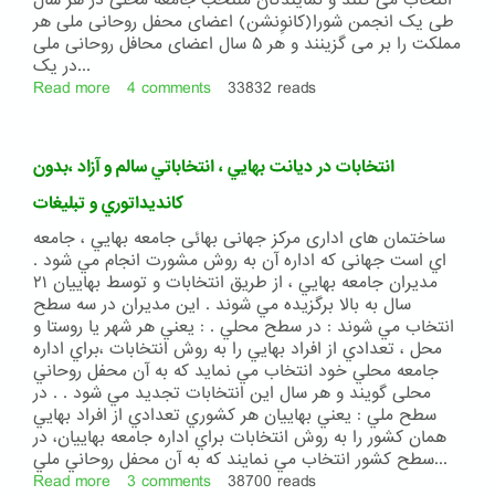
انتخاب می کنند و نمایندگان منتخب جامعۀ محلی در هر سال
طی یک انجمن شورا(کانوِنشن) اعضای محفل روحانی ملی هر
مملکت را بر می گزینند و هر ۵ سال اعضای محافل روحانی ملی
در یک...
Read more
about
4 comments
33832 reads
انتخابات
بهائی
انتخابات در ديانت بهايي ، انتخاباتي سالم و آزاد ،بدون
كانديداتوري و تبليغات
ساختمان های اداری مرکز جهانی بهائی جامعه بهايي ، جامعه
اي است جهانی كه اداره آن به روش مشورت انجام مي شود .
مديران جامعه بهايي ، از طريق انتخابات و توسط بهاييان ۲۱
سال به بالا برگزيده مي شوند . اين مديران در سه سطح
انتخاب مي شوند : در سطح محلي . : يعني هر شهر يا روستا و
محل ، تعدادي از افراد بهايي را به روش انتخابات ،براي اداره
جامعه محلي خود انتخاب مي نمايد كه به آن محفل روحاني
محلی گويند و هر سال اين انتخابات تجديد مي شود . . در
سطح ملي : يعني بهاييان هر كشوري تعدادي از افراد بهايي
همان كشور را به روش انتخابات براي اداره جامعه بهاييان، در
سطح كشور انتخاب مي نمايند كه به آن محفل روحاني ملي...
Read more
about
3 comments
38700 reads