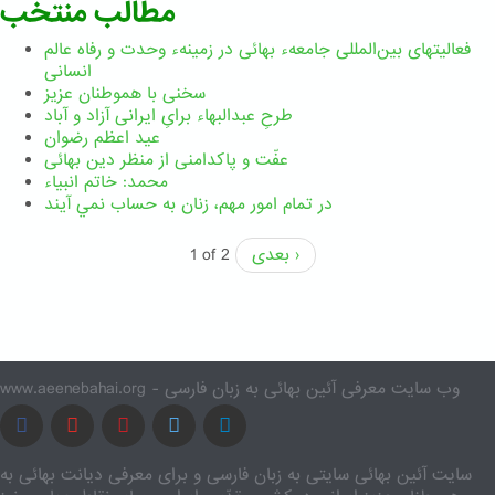
مطالب منتخب
فعالیتهای بین‌المللی جامعهء بهائی در زمینهء وحدت و رفاه عالم
انسانی
سخنی با هموطنان عزیز
طرحِ عبدالبهاء برایِ ایرانی آزاد و آباد
عید اعظم رضوان
عفّت و پاکدامنی از منظر دین بهائی
محمد: خاتم انبیاء
در تمام امور مهم،‌ زنان به حساب نمي آيند
بعدی ›
1 of 2
www.aeenebahai.org - وب سایت معرفی آئین بهائی به زبان فارسی
سایت آئین بهائی سایتی به زبان فارسی و برای معرفی دیانت بهائی به