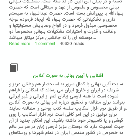
روحانی
گشته و در بنيان اين آئين کار گذاشته است. تشکيلات بـهائى
امر
بيانى محسوس و ملموس از عهد و ميثاقی است که حضرت
بهائی
بـهاءالله با پيروانش بسته است. حضرت عبدالـبهاء به سيستم
ادارى و تشکيلاتى که حضرت بـهاءالله ايجاد فرموده توجّه
مخصوصى مبذول فرمود و در الواح وصايايش مسئوليّتها و
وظائف و قدرت و اختيارات تشکيلات بـهائى مخصوصاً دو
موسسّه ای را که جانشين مرکز ميثاق ميباشد...
Read more
about
1 comment
40630 reads
نظم
اداری
و
ولایت
امرالله
آشنایی با آیین بهائی به صورت آنلاین
سایت آئین بهائی با کمال سرور به استحضار هم وطنان عزیز و
شریف در ایران و خارج ایران می رساند که امکانی را فراهم
نموده است تا همه فارسی زبانان اعم از ایرانی و غیر ایرانی
بتوانند برای مطالعه و تحقیق درباره امر بهائی به صورت آنلاین
و از طریق نرم افزار اسکایپ سلسه کتب روحی را مطالعه نمایند.
برای توفیق در این امر کافی است نرم افزار اسکایپ را روی
گوشی و یا کامپیوتر خود داشته باشید. این امکان جدید از آن
جهت اهمیت دارد که دوستان عزیز فارسی زبان در سراسر عالم
به خصوص در کشور مقدس ایران در تمام شهرها و روستاهای