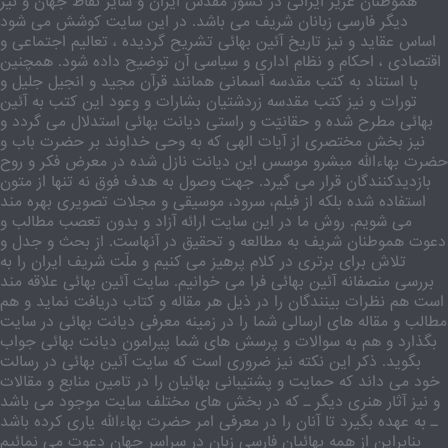
هموطنان عزیز ایرانی در کشور مقدّس ایران و سایر نقاط جهان و نیز
دیگر فارسی زبانان شریف می باشد. در این سایت کوشش می شود
اساس عقاید و نیز تاریخ آئین بهائی تشریح گردیده ، تعالیم اجتماعی و
اقتصادی ، احکام و نظام اداری و سیاسی آن توضیح داده شود. همچنین
با استناد به کتب مقدسه آسمانی همانند قرآن مجید و انجیل جلیل و
تورات و نیز کتب مقدسه زردشتیان بشارات و وعود این کتب به آئین
بهائی مطرح شده و حقانیّت و راستی دیانت بهائی استدلال می گردد و
نیز بخش مختصری از آیات الهی که به وحی خداوند بر حضرت باب و
حضرت بهاءالله مبشرو موسس این دیانت نازل شده در معرض فکر و روح
بازدیدکنندگان قرار می گیرد. جهت وصول به هدف فوق نه تنها از متون
استفاده شده بلکه از فیلم، سرود، موسیقی و مجلات تصویری بهره مند
می شویم. روش ما در این سایت ارائه آزاد و بدون تعصب مطالب و
دعوت هموطنان شریف به مطالعه و تحقیق در آنهاست. از بحث و جدل و
تلاش برای برتری در کلام پرهیز می کنیم و ملّت شریف ایران را به
بررسی منصفانه آئین بهائی فرا می خوانیم. سایت آئین بهائی علاقه مند
است هم نظرات بینندگان را در ذیل هر مقاله و کتاب دریافت نماید و هم
مطالب و مقاله های ارسالی شما را در زمینه معرفی دیانت بهائی در سایت
بگذارد و هم به سوالات و پرسش های شما پیرامون دیانت بهائی جواب
بگوید. ذکر این نکته نیز ضروری است که سایت آئین بهائی در رسالت
خود می داند که حمایت و پشتیبانی بهائیان را در تامین منابع و مقالات
و نیز آثار هنری دیگر ـ که در بخش های مختلف سایت موجود می باشد
ـ به عهده بگیرد تا آنان را در معرفی امر حضرت بهاءالله یاری کرده باشد
بنابراین از همه بهائیان فارسی زبان در سراسر جهان دعوت می نمائیم