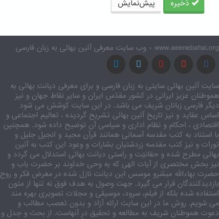
ذخیره
پیش‌نمایش
www.aeenebahai.org - وب سایت معرفی آئین بهائی به زبان فارسی
سایت آئین بهائی سایتی به زبان فارسی و برای معرفی دیانت بهائی به
هموطنان عزیز ایرانی در کشور مقدّس ایران و سایر نقاط جهان و نیز
دیگر فارسی زبانان شریف می باشد. در این سایت کوشش می شود
اساس عقاید و نیز تاریخ آئین بهائی تشریح گردیده ، تعالیم اجتماعی و
اقتصادی ، احکام و نظام اداری و سیاسی آن توضیح داده شود. همچنین
با استناد به کتب مقدسه آسمانی همانند قرآن مجید و انجیل جلیل و
تورات و نیز کتب مقدسه زردشتیان بشارات و وعود این کتب به آئین
بهائی مطرح شده و حقانیّت و راستی دیانت بهائی استدلال می گردد و
نیز بخش مختصری از آیات الهی که به وحی خداوند بر حضرت باب و
حضرت بهاءالله مبشرو موسس این دیانت نازل شده در معرض فکر و روح
بازدیدکنندگان قرار می گیرد. جهت وصول به هدف فوق نه تنها از متون
استفاده شده بلکه از فیلم، سرود، موسیقی و مجلات تصویری بهره مند
می شویم. روش ما در این سایت ارائه آزاد و بدون تعصب مطالب و
دعوت هموطنان شریف به مطالعه و تحقیق در آنهاست. از بحث و جدل و