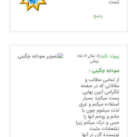
تست
پاسخ
پیوند ثابت
3 سال 6 ماه
پیش
سودابه چگینی
:
از تمامی مطالب و
مقالاتی که در صفحه
تلگرامی آیین بهایی
پست میکنید بسیار
استفاده میکنم و غرق
لذت میشوم چون با
جانم و روحم انها را
حس و درک میکنم زیرا
تشعشات مثبت
نویسنده گان در آنها