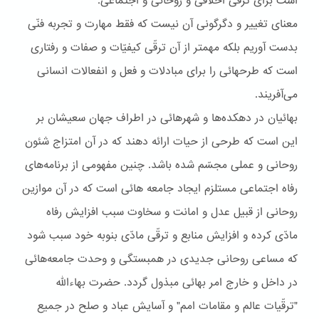
است برای ترقّی اخلاقی و روحانی و اجتماعی.
معنای تغيير و دگرگونی آن نيست که فقط مهارت و تجربه فنّی
بدست آوريم بلکه مهمتر از آن ترقّی کيفيّات و صفات و رفتاری
است که طرحهائی را برای مبادلات و فعل و انفعالات انسانی
می‌آفريند.
بهائيان در دهکده‌ها و شهرهائی در اطراف جهان سعيشان بر
اين است که طرحی از حيات ارائه دهند که در آن امتزاج شئون
روحانی و عملی مجسّم شده باشد. چنين مفهومی از برنامه‌های
رفاه اجتماعی مستلزم ايجاد جامعه هائی است که در آن موازين
روحانی از قبيل عدل و امانت و سخاوت سبب افزايش رفاه
مادّی کرده و افزايش منابع و ترقّی مادّی بنوبه خود سبب شود
که مساعی روحانی جديدی در همبستگی و وحدت جامعه‌هائی
در داخل و خارج امر بهائی مبذول گردد. حضرت بهاءاللّه
"ترقّيات عالم و مقامات امم" و آسايش عباد و صلح در جميع