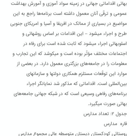
بهائی اقداماتی جهانی در زمينه سواد آموزی و آمورش بهداشت
عمومی و ترقّی آنان معمول داشته است برنامه‌ها راجع به اين
مواضيع در بسياری از ممالک در افريقا و آسيا و امريکای جنوبی
طرح و اجراء ميشود – اين اقدامات بر اساس روشهائی و
اسلوبهائی اجراء ميشود که ثابت شده است برای رفاه در
اجتماعات مختلف مؤثّر بوده است و ميکوشد که اين تجارب و
معلومات را در جامعه‌های بزرگتری معمول دارد. در بعضی از
موارد اين توقّعات مستلزم همکاری دولتها و سازمانهای
بين‌المللی است. اقداماتی که مذکور شد نمايانگر اجراء
برنامه‌های رفاهی وسيعی است که در شبکه جهانی جامعه‌های
بهائی صورت ميگيرد.
جدول ۲: تعداد مدارس
قاره مدارس
روستائى کودکستان دبستان متوسطه عالى مجموع مدارس