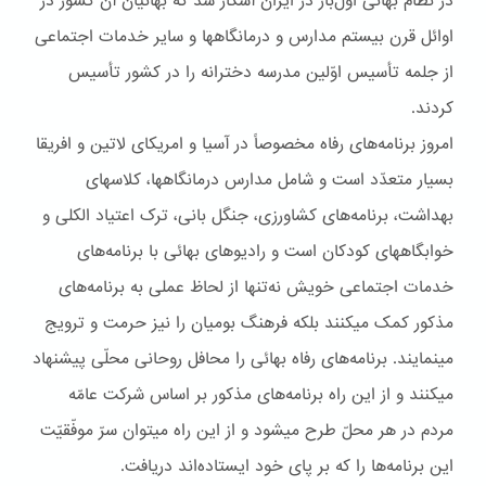
در نظام بهائی اوّل‌بار در ايران آشکار شد که بهائيان آن کشور در
اوائل قرن بيستم مدارس و درمانگاهها و ساير خدمات اجتماعی
از جلمه تأسيس اوّلين مدرسه دخترانه را در کشور تأسيس
کردند.
امروز برنامه‌های رفاه مخصوصاً در آسيا و امريکای لاتين و افريقا
بسيار متعدّد است و شامل مدارس درمانگاهها، کلاسهای
بهداشت، برنامه‌های کشاورزی، جنگل بانی، ترک اعتياد الکلی و
خوابگاههای کودکان است و راديوهای بهائی با برنامه‌های
خدمات اجتماعی خويش نه‌تنها از لحاظ عملی به برنامه‌های
مذکور کمک ميکنند بلکه فرهنگ بوميان را نيز حرمت و ترويج
مينمايند. برنامه‌های رفاه بهائی را محافل روحانی محلّی پيشنهاد
ميکنند و از اين راه برنامه‌های مذکور بر اساس شرکت عامّه
مردم در هر محلّ طرح ميشود و از اين راه ميتوان سرّ موفّقيّت
اين برنامه‌ها را که بر پای خود ايستاده‌اند دريافت.