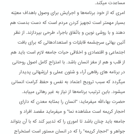
مساعدت ميکند.
امری که از خود برنامه‌ها و اجرايش برای وصول باهداف معيّنه
بسيار مهمتر است تجهيز کردن مردم است که دست بدست هم
دهند و با روشی نوين و باتّفاق باجراء طرحی بپردازند. از نظر
آئين بهائی سرچشمه قابليّات و استعدادهائی که برای بافت
اجتماعی و اقتصادی و اخلاقی حيات جامعه لازم است بايد هم
از قلب و هم از مغز انسان باشد. با امتزاج کامل اصول روحانی
در برنامه های رفاهی آراء و شئون عملی و ارزشهائی پديدار
ميگردد که سبب ترويج اعتماد به نفس و حفظ کرامت انسانی
ميشود. باين ترتيب برنامه‌ها از نياز به غير رهائی مييابد.
حضرت بهاءاللّه ميفرمايد: "انسان را بمثابه معدن که دارای
احجار کريمه است مشاهده نما" و ميفرمايد مقصد افراد و
جامعه بايد چنان باشد تا اموری را که تدبير کند که با آن بتواند
جواهر و "احجار کريمه" را که در انسان مستور است استخراج