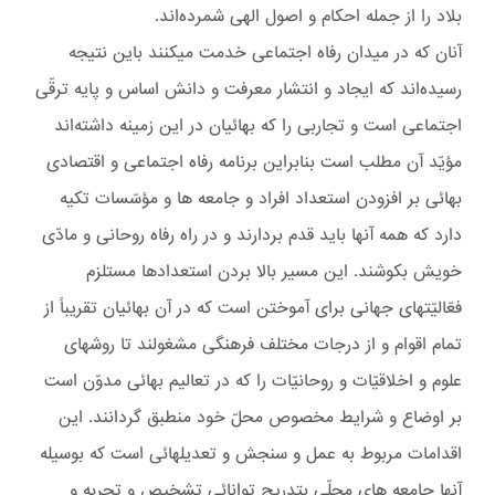
بلاد را از جمله احکام و اصول الهی شمرده‌اند.
آنان که در ميدان رفاه اجتماعی خدمت ميکنند باين نتيجه
رسيده‌اند که ايجاد و انتشار معرفت و دانش اساس و پايه ترقّی
اجتماعی است و تجاربی را که بهائيان در اين زمينه داشته‌اند
مؤيّد آن مطلب است بنابراين برنامه رفاه اجتماعی و اقتصادی
بهائی بر افزودن استعداد افراد و جامعه ها و مؤسّسات تکيه
دارد که همه آنها بايد قدم بردارند و در راه رفاه روحانی و مادّی
خويش بکوشند. اين مسير بالا بردن استعدادها مستلزم
فعّاليّتهای جهانی برای آموختن است که در آن بهائيان تقريباً از
تمام اقوام و از درجات مختلف فرهنگی مشغولند تا روشهای
علوم و اخلاقيّات و روحانيّات را که در تعاليم بهائی مدوّن است
بر اوضاع و شرايط مخصوص محلّ خود منطبق گردانند. اين
اقدامات مربوط به عمل و سنجش و تعديلهائی است که بوسيله
آنها جامعه های محلّی بتدريج توانائی تشخيص و تجربه و