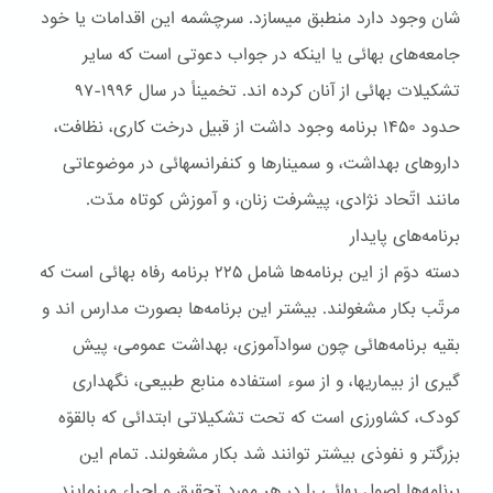
شان وجود دارد منطبق ميسازد. سرچشمه اين اقدامات يا خود
جامعه‌های بهائی يا اينکه در جواب دعوتی است که ساير
تشکيلات بهائی از آنان کرده اند. تخميناً در سال ۱۹۹۶-۹۷
حدود ۱۴۵۰ برنامه وجود داشت از قبيل درخت کاری، نظافت،
داروهای بهداشت، و سمينارها و کنفرانسهائی در موضوعاتی
مانند اتّحاد نژادی، پيشرفت زنان، و آموزش کوتاه مدّت.
برنامه‌هاى پايدار
دسته دوّم از اين برنامه‌ها شامل ۲۲۵ برنامه رفاه بهائی است که
مرتّب بکار مشغولند. بيشتر اين برنامه‌ها بصورت مدارس اند و
بقيه برنامه‌هائی چون سوادآموزی، بهداشت عمومی، پيش
گيری از بيماريها، و از سوء استفاده منابع طبيعی، نگهداری
کودک، کشاورزی است که تحت تشکيلاتی ابتدائی که بالقوّه
بزرگتر و نفوذی بيشتر توانند شد بکار مشغولند. تمام اين
برنامه‌ها اصول بهائی را در هر مورد تحقيق و اجراء مينمايند.