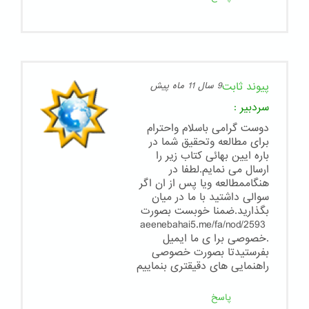
پیوند ثابت
9 سال 11 ماه پیش
سردبیر
:
دوست گرامی باسلام واحترام
برای مطالعه وتحقیق شما در
باره ایین بهائی کتاب زیر را
ارسال می نمایم.لطفا در
هنگاممطالعه ویا پس از ان اگر
سوالی داشتید با ما در میان
بگذارید.ضمنا خوبست بصورت
aeenebahai5.me/fa/nod/2593
.خصوصی برا ی ما ایمیل
بفرستیدتا بصورت خصوصی
راهنمایی های دقیقتری بنماییم
پاسخ