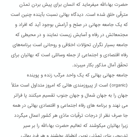
حضرت بهاءاللّه ميفرمايد که انسان برای پيش بردن تمدّن
مترقّی خلق شده است. ديدگاه بهائی نسبت بآينده چنين است
که يک جامعه جهانی در صلح و آرامش بوجود آيد که افراد و
مجتمعاتش در رفاه و آسايش زيست نمايند و در محيطی که
جامعه بسيار نگران تحوّلات اخلاقی و روحانی است برنامه‌های
رفاه اقتصادی و اجتماعی از جمله وسائلی است که بهائيان برای
تحقّق آمال مذکور بکار ميبرند.
جامعه جهانی بهائی که يک واحد مرکّب زنده و پوينده
(organic) است از پيروزمندی هائی که امروز متداول است مثلاً
جهان را به جهان شمال و جهان جنوب تقسيم ميکنند پا فراتر
می نهند و برنامه های رفاه اجتماعی و اقتصادی بهائی در همه
جا صرف نظر از درجات ترقّيات مادّی هر کشور اعمال ميگردد
زيرا بهائيان ميکوشند که تعاليم حضرت بهاءاللّه را بر سير
تدريجی بنای تمدّنی نوين انطباق بخشند و هر فرد بهائی