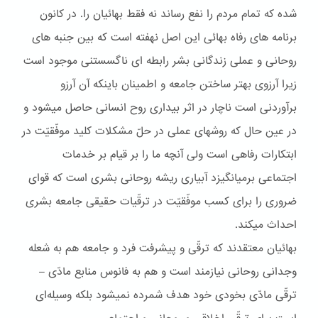
شده که تمام مردم را نفع رساند نه فقط بهائيان را. در کانون
برنامه های رفاه بهائی اين اصل نهفته است که بين جنبه های
روحانی و عملی زندگانی بشر رابطه ای ناگسستنی موجود است
زيرا آرزوی بهتر ساختن جامعه و اطمينان باينکه آن آرزو
برآوردنی است ناچار در اثر بيداری روح انسانی حاصل ميشود و
در عين حال که روشهای عملی در حلّ مشکلات کليد موفّقيّت در
ابتکارات رفاهی است ولی آنچه ما را بر قيام بر خدمات
اجتماعی برميانگيزد آبياری ريشه روحانی بشری است که قوای
ضروری را برای کسب موفّقيّت در ترقّيات حقيقی جامعه بشری
احداث ميکند.
بهائيان معتقدند که ترقّی و پيشرفت فرد و جامعه هم به شعله
وجدانی روحانی نيازمند است و هم به فانوس منابع مادّی –
ترقّی مادّی بخودی خود هدف شمرده نميشود بلکه وسيله‌ای