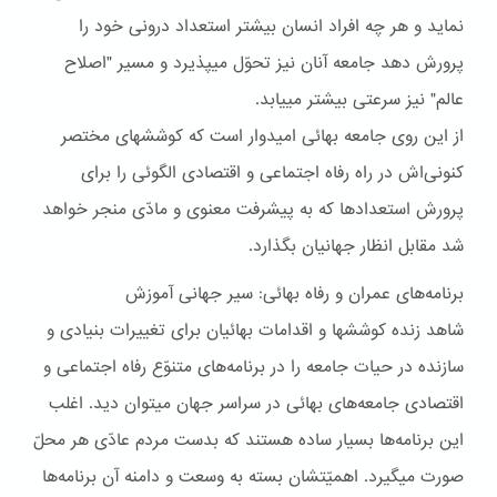
نمايد و هر چه افراد انسان بيشتر استعداد درونی خود را
پرورش دهد جامعه آنان نيز تحوّل ميپذيرد و مسير "اصلاح
عالم" نيز سرعتی بيشتر مييابد.
از اين روی جامعه بهائی اميدوار است که کوششهای مختصر
کنونی‌اش در راه رفاه اجتماعی و اقتصادی الگوئی را برای
پرورش استعدادها که به پيشرفت معنوی و مادّی منجر خواهد
شد مقابل انظار جهانيان بگذارد.
برنامه‌هاى عمران و رفاه بهائى: سير جهانى آموزش
شاهد زنده کوششها و اقدامات بهائيان برای تغييرات بنيادی و
سازنده در حيات جامعه را در برنامه‌های متنوّع رفاه اجتماعی و
اقتصادی جامعه‌های بهائی در سراسر جهان ميتوان ديد. اغلب
اين برنامه‌ها بسيار ساده هستند که بدست مردم عادّی هر محلّ
صورت ميگيرد. اهميّتشان بسته به وسعت و دامنه آن برنامه‌ها