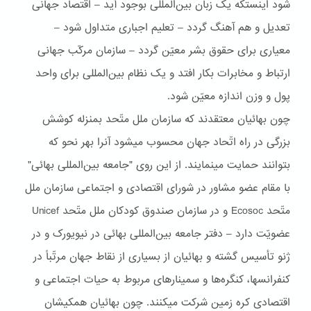
شود اينستکه يک زبان بين‌المللی بوجود آيد – اقتصاد جهانی
تعديل و هم آهنگ گردد – تعليم اجباری متداول شود –
معياری برای حقوق بشر معيّن گردد – سازمان مرکّب جهانی
ارتباط و مخابرات بکار افتد و يک نظام بين‌المللى برای واحد
پول و وزن اندازه معيّن شود.
چون بهائيان معتقدند که سازمان ملل متّحد بمنزله کوشش
بزرگی در راه اتّحاد جهان محسوب ميشود آنرا بهر نحو که
بتوانند حمايت مينمايند. از اين روی "جامعه بين‌المللی بهائی"
با مقام عضو مشاور در شورای اقتصادی و اجتماعی سازمان ملل
متّحد Ecosoc و در سازمان صندوق کودکان ملل متّحد Unicef
عضويّت دارد – دفتر جامعه بين‌المللی بهائی در نيويورک و در
ژنو تأسيس گشته و بهائيان از بسياری از نقاط جهان مرتّباً در
کنفرانسها، کنگره‌ها و سمينارهای مربوط به حيات اجتماعی و
اقتصادی کره زمين شرکت ميکنند. چون بهائيان همکيشان