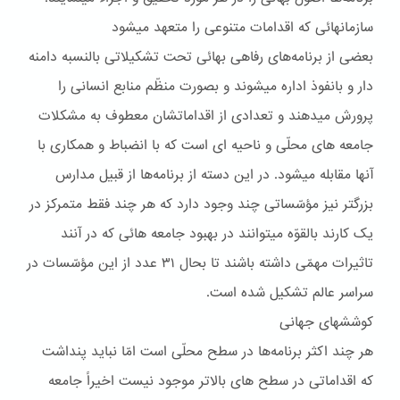
سازمانهائى که اقدامات متنوعى را متعهد ميشود
بعضی از برنامه‌های رفاهی بهائی تحت تشکيلاتی بالنسبه دامنه
دار و بانفوذ اداره ميشوند و بصورت منظّم منابع انسانی را
پرورش ميدهند و تعدادی از اقداماتشان معطوف به مشکلات
جامعه های محلّی و ناحيه ای است که با انضباط و همکاری با
آنها مقابله ميشود. در اين دسته از برنامه‌ها از قبيل مدارس
بزرگتر نيز مؤسّساتی چند وجود دارد که هر چند فقط متمرکز در
يک کارند بالقوّه ميتوانند در بهبود جامعه هائی که در آنند
تاثيرات مهمّی داشته باشند تا بحال ۳۱ عدد از اين مؤسّسات در
سراسر عالم تشکيل شده است.
کوششهاى جهانى
هر چند اکثر برنامه‌ها در سطح محلّی است امّا نبايد پنداشت
که اقداماتی در سطح های بالاتر موجود نيست اخيراً جامعه