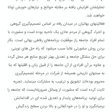
تحليلشان افزايش يافته بر مقابله حوائج و نيازهای خويش توانا
خواهند شد.
فعّاليّتهای بهائيان در ميدان رفاه بر اساس تصميم‌گيری گروهی
و اجراء گروهی از مردم عادّی يک ناحيه بوده است و مشورت با
تمام افراد جامعه راز موفّقيّت برنامه‌های رفاهی بهائی است. بکار
بردن روش مشورتی غالباً سبب ميشود که راه حل های نوينی
برای حلّ مشکل جامعه و تعديل بهتر توزيع منابع هر محل گردد
و علاوه بر آن افرادی از آن جامعه را از قبيل زنان و اقليّتها که بنا
به سنتهای تاريخی هميشه از شرکت در مرحله تصميم‌گيری
محروم بوده‌اند تشويق و ترغيب به مشارکت مينمايد. تجربه
ثابت کرده است که مشورت از وسائل ضروريّه‌ايست که جامعه را
برای توليد برنامه‌های پايدار و تعديل شده ای در اقداماتش
برميانگيزد و او را در خودکفائی و بالا بردن سطح زندگيش