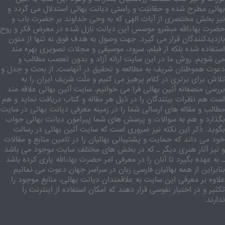
بهائی مطرح شده و حقانیّت و راستی دیانت بهائی استدلال می گردد و
نیز بخش مختصری از آیات الهی که به وحی خداوند بر حضرت باب و
حضرت بهاءالله مبشرو موسس این دیانت نازل شده در معرض فکر و روح
بازدیدکنندگان قرار می گیرد. جهت وصول به هدف فوق نه تنها از متون
استفاده شده بلکه از فیلم، سرود، موسیقی و مجلات تصویری بهره مند
می شویم. روش ما در این سایت ارائه آزاد و بدون تعصب مطالب و
دعوت هموطنان شریف به مطالعه و تحقیق در آنهاست. از بحث و جدل و
تلاش برای برتری در کلام پرهیز می کنیم و ملّت شریف ایران را به
بررسی منصفانه آئین بهائی فرا می خوانیم. سایت آئین بهائی علاقه مند
است هم نظرات بینندگان را در ذیل هر مقاله و کتاب دریافت نماید و هم
مطالب و مقاله های ارسالی شما را در زمینه معرفی دیانت بهائی در سایت
بگذارد و هم به سوالات و پرسش های شما پیرامون دیانت بهائی جواب
بگوید. ذکر این نکته نیز ضروری است که سایت آئین بهائی در رسالت
خود می داند که حمایت و پشتیبانی بهائیان را در تامین منابع و مقالات
و نیز آثار هنری دیگر ـ که در بخش های مختلف سایت موجود می باشد
ـ به عهده بگیرد تا آنان را در معرفی امر حضرت بهاءالله یاری کرده باشد
بنابراین از همه بهائیان فارسی زبان در سراسر جهان دعوت می نمائیم
علاوه بر معرفی این سایت به علاقمندان دیانت بهائی، منابع موجود را
تکثیر و در اختیار نفوسی قرار دهند که امکان استفاده از اینترنت را
ندارند.