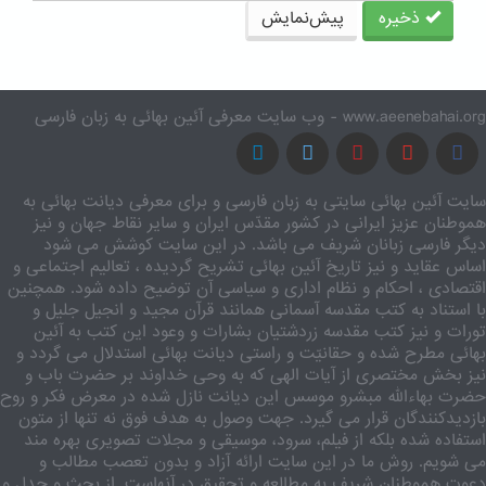
ذخیره
پیش‌نمایش
www.aeenebahai.org - وب سایت معرفی آئین بهائی به زبان فارسی
سایت آئین بهائی سایتی به زبان فارسی و برای معرفی دیانت بهائی به
هموطنان عزیز ایرانی در کشور مقدّس ایران و سایر نقاط جهان و نیز
دیگر فارسی زبانان شریف می باشد. در این سایت کوشش می شود
اساس عقاید و نیز تاریخ آئین بهائی تشریح گردیده ، تعالیم اجتماعی و
اقتصادی ، احکام و نظام اداری و سیاسی آن توضیح داده شود. همچنین
با استناد به کتب مقدسه آسمانی همانند قرآن مجید و انجیل جلیل و
تورات و نیز کتب مقدسه زردشتیان بشارات و وعود این کتب به آئین
بهائی مطرح شده و حقانیّت و راستی دیانت بهائی استدلال می گردد و
نیز بخش مختصری از آیات الهی که به وحی خداوند بر حضرت باب و
حضرت بهاءالله مبشرو موسس این دیانت نازل شده در معرض فکر و روح
بازدیدکنندگان قرار می گیرد. جهت وصول به هدف فوق نه تنها از متون
استفاده شده بلکه از فیلم، سرود، موسیقی و مجلات تصویری بهره مند
می شویم. روش ما در این سایت ارائه آزاد و بدون تعصب مطالب و
دعوت هموطنان شریف به مطالعه و تحقیق در آنهاست. از بحث و جدل و