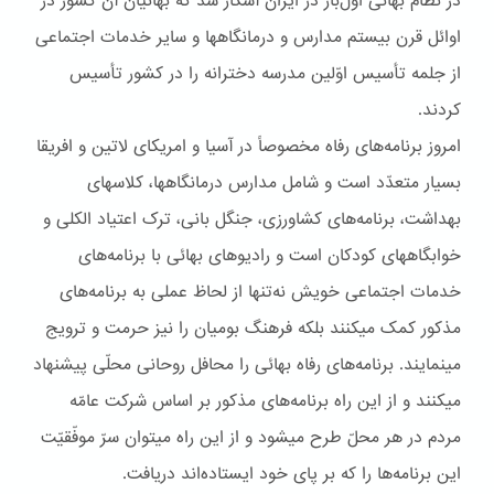
در نظام بهائی اوّل‌بار در ايران آشکار شد که بهائيان آن کشور در
اوائل قرن بيستم مدارس و درمانگاهها و ساير خدمات اجتماعی
از جلمه تأسيس اوّلين مدرسه دخترانه را در کشور تأسيس
کردند.
امروز برنامه‌های رفاه مخصوصاً در آسيا و امريکای لاتين و افريقا
بسيار متعدّد است و شامل مدارس درمانگاهها، کلاسهای
بهداشت، برنامه‌های کشاورزی، جنگل بانی، ترک اعتياد الکلی و
خوابگاههای کودکان است و راديوهای بهائی با برنامه‌های
خدمات اجتماعی خويش نه‌تنها از لحاظ عملی به برنامه‌های
مذکور کمک ميکنند بلکه فرهنگ بوميان را نيز حرمت و ترويج
مينمايند. برنامه‌های رفاه بهائی را محافل روحانی محلّی پيشنهاد
ميکنند و از اين راه برنامه‌های مذکور بر اساس شرکت عامّه
مردم در هر محلّ طرح ميشود و از اين راه ميتوان سرّ موفّقيّت
اين برنامه‌ها را که بر پای خود ايستاده‌اند دريافت.