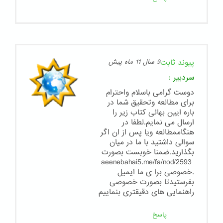
پیوند ثابت
9 سال 11 ماه پیش
سردبیر
:
دوست گرامی باسلام واحترام
برای مطالعه وتحقیق شما در
باره ایین بهائی کتاب زیر را
ارسال می نمایم.لطفا در
هنگاممطالعه ویا پس از ان اگر
سوالی داشتید با ما در میان
بگذارید.ضمنا خوبست بصورت
aeenebahai5.me/fa/nod/2593
.خصوصی برا ی ما ایمیل
بفرستیدتا بصورت خصوصی
راهنمایی های دقیقتری بنماییم
پاسخ