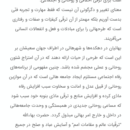
است برای ترقّی اخلاقی و روحانی و اجتماعی.
معنای تغيير و دگرگونی آن نيست که فقط مهارت و تجربه فنّی
بدست آوريم بلکه مهمتر از آن ترقّی کيفيّات و صفات و رفتاری
است که طرحهائی را برای مبادلات و فعل و انفعالات انسانی
می‌آفريند.
بهائيان در دهکده‌ها و شهرهائی در اطراف جهان سعيشان بر
اين است که طرحی از حيات ارائه دهند که در آن امتزاج شئون
روحانی و عملی مجسّم شده باشد. چنين مفهومی از برنامه‌های
رفاه اجتماعی مستلزم ايجاد جامعه هائی است که در آن موازين
روحانی از قبيل عدل و امانت و سخاوت سبب افزايش رفاه
مادّی کرده و افزايش منابع و ترقّی مادّی بنوبه خود سبب شود
که مساعی روحانی جديدی در همبستگی و وحدت جامعه‌هائی
در داخل و خارج امر بهائی مبذول گردد. حضرت بهاءاللّه
"ترقّيات عالم و مقامات امم" و آسايش عباد و صلح در جميع