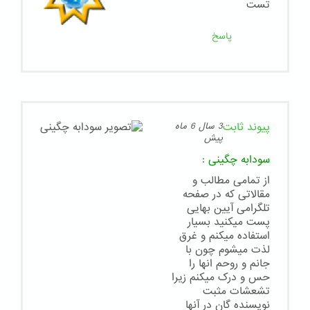
تست
پاسخ
پیوند ثابت
3 سال 6 ماه
پیش
سودابه چگینی
:
از تمامی مطالب و
مقالاتی که در صفحه
تلگرامی آیین بهایی
پست میکنید بسیار
استفاده میکنم و غرق
لذت میشوم چون با
جانم و روحم انها را
حس و درک میکنم زیرا
تشعشات مثبت
نویسنده گان در آنها