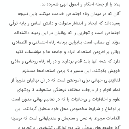
بلاد را از جمله احکام و اصول الهی شمرده‌اند.
آنان که در ميدان رفاه اجتماعی خدمت ميکنند باين نتيجه
رسيده‌اند که ايجاد و انتشار معرفت و دانش اساس و پايه ترقّی
اجتماعی است و تجاربی را که بهائيان در اين زمينه داشته‌اند
مؤيّد آن مطلب است بنابراين برنامه رفاه اجتماعی و اقتصادی
بهائی بر افزودن استعداد افراد و جامعه ها و مؤسّسات تکيه
دارد که همه آنها بايد قدم بردارند و در راه رفاه روحانی و مادّی
خويش بکوشند. اين مسير بالا بردن استعدادها مستلزم
فعّاليّتهای جهانی برای آموختن است که در آن بهائيان تقريباً از
تمام اقوام و از درجات مختلف فرهنگی مشغولند تا روشهای
علوم و اخلاقيّات و روحانيّات را که در تعاليم بهائی مدوّن است
بر اوضاع و شرايط مخصوص محلّ خود منطبق گردانند. اين
اقدامات مربوط به عمل و سنجش و تعديلهائی است که بوسيله
آنها جامعه های محلّی بتدريج توانائی تشخيص و تجربه و