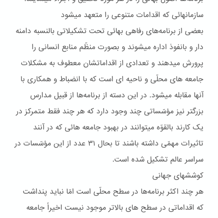
سازمانهائى که اقدامات متنوعى را متعهد ميشود
بعضی از برنامه‌های رفاهی بهائی تحت تشکيلاتی بالنسبه دامنه
دار و بانفوذ اداره ميشوند و بصورت منظّم منابع انسانی را
پرورش ميدهند و تعدادی از اقداماتشان معطوف به مشکلات
جامعه های محلّی و ناحيه ای است که با انضباط و همکاری با
آنها مقابله ميشود. در اين دسته از برنامه‌ها از قبيل مدارس
بزرگتر نيز مؤسّساتی چند وجود دارد که هر چند فقط متمرکز در
يک کارند بالقوّه ميتوانند در بهبود جامعه هائی که در آنند
تاثيرات مهمّی داشته باشند تا بحال ۳۱ عدد از اين مؤسّسات در
سراسر عالم تشکيل شده است.
کوششهاى جهانى
هر چند اکثر برنامه‌ها در سطح محلّی است امّا نبايد پنداشت
که اقداماتی در سطح های بالاتر موجود نيست اخيراً جامعه