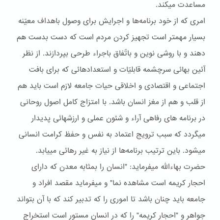
مساعدت ميکند.
امری که از خود برنامه‌ها و اجرايش برای وصول باهداف معيّنه
بسيار مهمتر است تجهيز کردن مردم است که دست بدست هم
دهند و با روشی نوين و باتّفاق باجراء طرحی بپردازند. از نظر
آئين بهائی سرچشمه قابليّات و استعدادهائی که برای بافت
اجتماعی و اقتصادی و اخلاقی حيات جامعه لازم است بايد هم
از قلب و هم از مغز انسان باشد. با امتزاج کامل اصول روحانی
در برنامه های رفاهی آراء و شئون عملی و ارزشهائی پديدار
ميگردد که سبب ترويج اعتماد به نفس و حفظ کرامت انسانی
ميشود. باين ترتيب برنامه‌ها از نياز به غير رهائی مييابد.
حضرت بهاءاللّه ميفرمايد: "انسان را بمثابه معدن که دارای
احجار کريمه است مشاهده نما" و ميفرمايد مقصد افراد و
جامعه بايد چنان باشد تا اموری را که تدبير کند که با آن بتواند
جواهر و "احجار کريمه" را که در انسان مستور است استخراج