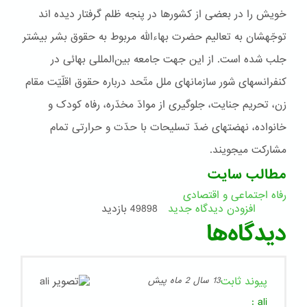
خويش را در بعضی از کشورها در پنجه ظلم گرفتار ديده اند
توجّهشان به تعاليم حضرت بهاءاللّه مربوط به حقوق بشر بيشتر
جلب شده است. از اين جهت جامعه بين‌المللی بهائی در
کنفرانسهای شور سازمانهای ملل متّحد درباره حقوق اقلّيّت مقام
زن، تحريم جنايت، جلوگيری از موادّ مخدّره، رفاه کودک و
خانواده، نهضتهای ضدّ تسليحات با حدّت و حرارتی تمام
مشارکت ميجويند.
مطالب سایت
رفاه اجتماعی و اقتصادی
افزودن دیدگاه جدید
49898 بازدید
دیدگاه‌ها
پیوند ثابت
13 سال 2 ماه پیش
:
ali