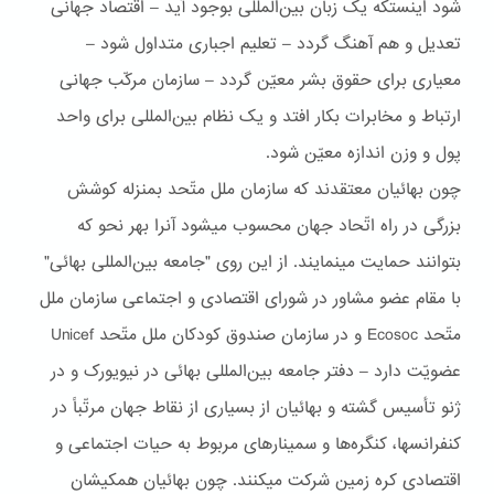
شود اينستکه يک زبان بين‌المللی بوجود آيد – اقتصاد جهانی
تعديل و هم آهنگ گردد – تعليم اجباری متداول شود –
معياری برای حقوق بشر معيّن گردد – سازمان مرکّب جهانی
ارتباط و مخابرات بکار افتد و يک نظام بين‌المللى برای واحد
پول و وزن اندازه معيّن شود.
چون بهائيان معتقدند که سازمان ملل متّحد بمنزله کوشش
بزرگی در راه اتّحاد جهان محسوب ميشود آنرا بهر نحو که
بتوانند حمايت مينمايند. از اين روی "جامعه بين‌المللی بهائی"
با مقام عضو مشاور در شورای اقتصادی و اجتماعی سازمان ملل
متّحد Ecosoc و در سازمان صندوق کودکان ملل متّحد Unicef
عضويّت دارد – دفتر جامعه بين‌المللی بهائی در نيويورک و در
ژنو تأسيس گشته و بهائيان از بسياری از نقاط جهان مرتّباً در
کنفرانسها، کنگره‌ها و سمينارهای مربوط به حيات اجتماعی و
اقتصادی کره زمين شرکت ميکنند. چون بهائيان همکيشان