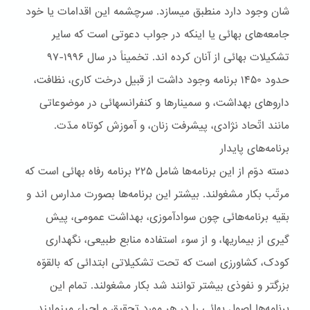
شان وجود دارد منطبق ميسازد. سرچشمه اين اقدامات يا خود
جامعه‌های بهائی يا اينکه در جواب دعوتی است که ساير
تشکيلات بهائی از آنان کرده اند. تخميناً در سال ۱۹۹۶-۹۷
حدود ۱۴۵۰ برنامه وجود داشت از قبيل درخت کاری، نظافت،
داروهای بهداشت، و سمينارها و کنفرانسهائی در موضوعاتی
مانند اتّحاد نژادی، پيشرفت زنان، و آموزش کوتاه مدّت.
برنامه‌هاى پايدار
دسته دوّم از اين برنامه‌ها شامل ۲۲۵ برنامه رفاه بهائی است که
مرتّب بکار مشغولند. بيشتر اين برنامه‌ها بصورت مدارس اند و
بقيه برنامه‌هائی چون سوادآموزی، بهداشت عمومی، پيش
گيری از بيماريها، و از سوء استفاده منابع طبيعی، نگهداری
کودک، کشاورزی است که تحت تشکيلاتی ابتدائی که بالقوّه
بزرگتر و نفوذی بيشتر توانند شد بکار مشغولند. تمام اين
برنامه‌ها اصول بهائی را در هر مورد تحقيق و اجراء مينمايند.