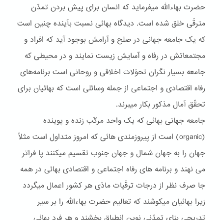
حضرت بهاءاللّه ميفرمايد که انسان برای پيش بردن تمدّن
مترقّی خلق شده است. ديدگاه بهائی نسبت بآينده چنين است
که يک جامعه جهانی در صلح و آرامش بوجود آيد که افراد و
مجتمعاتش در رفاه و آسايش زيست نمايند و در محيطی که
جامعه بسيار نگران تحوّلات اخلاقی و روحانی است برنامه‌های
رفاه اقتصادی و اجتماعی از جمله وسائلی است که بهائيان برای
تحقّق آمال مذکور بکار ميبرند.
جامعه جهانی بهائی که يک واحد مرکّب زنده و پوينده
(organic) است از پيروزمندی هائی که امروز متداول است مثلاً
جهان را به جهان شمال و جهان جنوب تقسيم ميکنند پا فراتر
می نهند و برنامه های رفاه اجتماعی و اقتصادی بهائی در همه
جا صرف نظر از درجات ترقّيات مادّی هر کشور اعمال ميگردد
زيرا بهائيان ميکوشند که تعاليم حضرت بهاءاللّه را بر سير
تدريجی بنای تمدّنی نوين انطباق بخشند و هر فرد بهائی