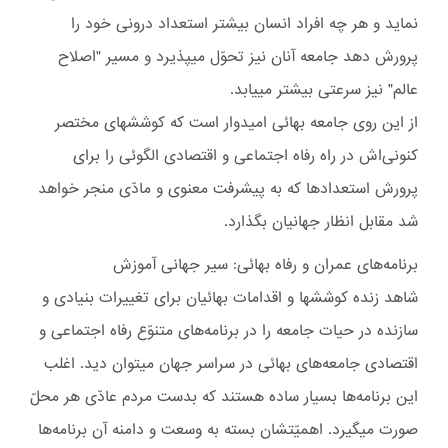
نمايد و هر چه افراد انسان بيشتر استعداد درونی خود را
پرورش دهد جامعه آنان نيز تحوّل ميپذيرد و مسير "اصلاح
عالم" نيز سرعتی بيشتر مييابد.
از اين روی جامعه بهائی اميدوار است که کوششهای مختصر
کنونی‌اش در راه رفاه اجتماعی و اقتصادی الگوئی را برای
پرورش استعدادها که به پيشرفت معنوی و مادّی منجر خواهد
شد مقابل انظار جهانيان بگذارد.
برنامه‌هاى عمران و رفاه بهائى: سير جهانى آموزش
شاهد زنده کوششها و اقدامات بهائيان برای تغييرات بنيادی و
سازنده در حيات جامعه را در برنامه‌های متنوّع رفاه اجتماعی و
اقتصادی جامعه‌های بهائی در سراسر جهان ميتوان ديد. اغلب
اين برنامه‌ها بسيار ساده هستند که بدست مردم عادّی هر محلّ
صورت ميگيرد. اهميّتشان بسته به وسعت و دامنه آن برنامه‌ها