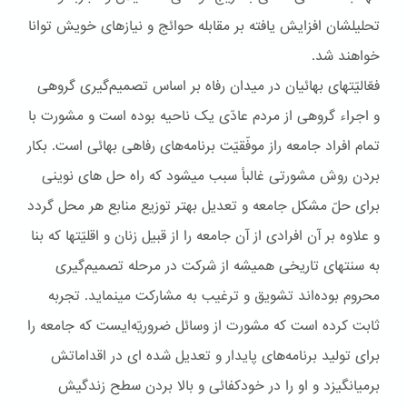
تحليلشان افزايش يافته بر مقابله حوائج و نيازهای خويش توانا
خواهند شد.
فعّاليّتهای بهائيان در ميدان رفاه بر اساس تصميم‌گيری گروهی
و اجراء گروهی از مردم عادّی يک ناحيه بوده است و مشورت با
تمام افراد جامعه راز موفّقيّت برنامه‌های رفاهی بهائی است. بکار
بردن روش مشورتی غالباً سبب ميشود که راه حل های نوينی
برای حلّ مشکل جامعه و تعديل بهتر توزيع منابع هر محل گردد
و علاوه بر آن افرادی از آن جامعه را از قبيل زنان و اقليّتها که بنا
به سنتهای تاريخی هميشه از شرکت در مرحله تصميم‌گيری
محروم بوده‌اند تشويق و ترغيب به مشارکت مينمايد. تجربه
ثابت کرده است که مشورت از وسائل ضروريّه‌ايست که جامعه را
برای توليد برنامه‌های پايدار و تعديل شده ای در اقداماتش
برميانگيزد و او را در خودکفائی و بالا بردن سطح زندگيش