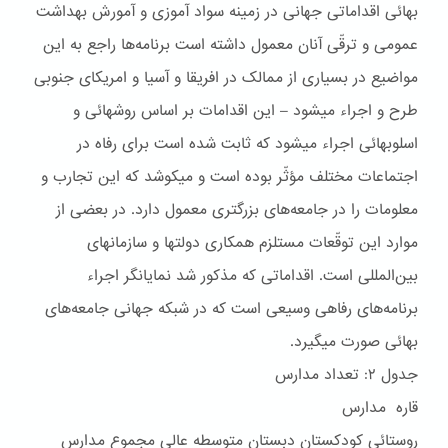
بهائی اقداماتی جهانی در زمينه سواد آموزی و آمورش بهداشت
عمومی و ترقّی آنان معمول داشته است برنامه‌ها راجع به اين
مواضيع در بسياری از ممالک در افريقا و آسيا و امريکای جنوبی
طرح و اجراء ميشود – اين اقدامات بر اساس روشهائی و
اسلوبهائی اجراء ميشود که ثابت شده است برای رفاه در
اجتماعات مختلف مؤثّر بوده است و ميکوشد که اين تجارب و
معلومات را در جامعه‌های بزرگتری معمول دارد. در بعضی از
موارد اين توقّعات مستلزم همکاری دولتها و سازمانهای
بين‌المللی است. اقداماتی که مذکور شد نمايانگر اجراء
برنامه‌های رفاهی وسيعی است که در شبکه جهانی جامعه‌های
بهائی صورت ميگيرد.
جدول ۲: تعداد مدارس
قاره مدارس
روستائى کودکستان دبستان متوسطه عالى مجموع مدارس