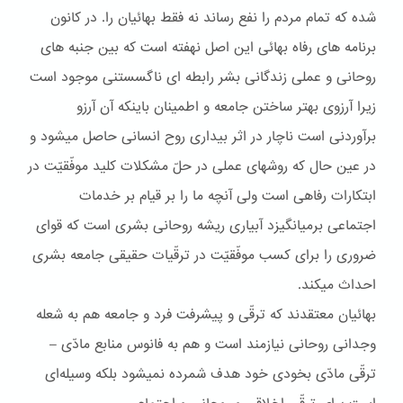
شده که تمام مردم را نفع رساند نه فقط بهائيان را. در کانون
برنامه های رفاه بهائی اين اصل نهفته است که بين جنبه های
روحانی و عملی زندگانی بشر رابطه ای ناگسستنی موجود است
زيرا آرزوی بهتر ساختن جامعه و اطمينان باينکه آن آرزو
برآوردنی است ناچار در اثر بيداری روح انسانی حاصل ميشود و
در عين حال که روشهای عملی در حلّ مشکلات کليد موفّقيّت در
ابتکارات رفاهی است ولی آنچه ما را بر قيام بر خدمات
اجتماعی برميانگيزد آبياری ريشه روحانی بشری است که قوای
ضروری را برای کسب موفّقيّت در ترقّيات حقيقی جامعه بشری
احداث ميکند.
بهائيان معتقدند که ترقّی و پيشرفت فرد و جامعه هم به شعله
وجدانی روحانی نيازمند است و هم به فانوس منابع مادّی –
ترقّی مادّی بخودی خود هدف شمرده نميشود بلکه وسيله‌ای