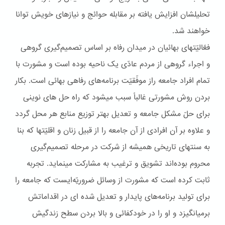
تحليلشان افزايش يافته بر مقابله حوائج و نيازهای خويش توانا
خواهند شد.
فعّاليّتهای بهائيان در ميدان رفاه بر اساس تصميم‌گيری گروهی
و اجراء گروهی از مردم عادّی يک ناحيه بوده است و مشورت با
تمام افراد جامعه راز موفّقيّت برنامه‌های رفاهی بهائی است. بکار
بردن روش مشورتی غالباً سبب ميشود که راه حل های نوينی
برای حلّ مشکل جامعه و تعديل بهتر توزيع منابع هر محل گردد
و علاوه بر آن افرادی از آن جامعه را از قبيل زنان و اقليّتها که بنا
به سنتهای تاريخی هميشه از شرکت در مرحله تصميم‌گيری
محروم بوده‌اند تشويق و ترغيب به مشارکت مينمايد. تجربه
ثابت کرده است که مشورت از وسائل ضروريّه‌ايست که جامعه را
برای توليد برنامه‌های پايدار و تعديل شده ای در اقداماتش
برميانگيزد و او را در خودکفائی و بالا بردن سطح زندگيش