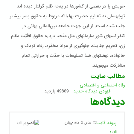
خويش را در بعضی از کشورها در پنجه ظلم گرفتار ديده اند
توجّهشان به تعاليم حضرت بهاءاللّه مربوط به حقوق بشر بيشتر
جلب شده است. از اين جهت جامعه بين‌المللی بهائی در
کنفرانسهای شور سازمانهای ملل متّحد درباره حقوق اقلّيّت مقام
زن، تحريم جنايت، جلوگيری از موادّ مخدّره، رفاه کودک و
خانواده، نهضتهای ضدّ تسليحات با حدّت و حرارتی تمام
مشارکت ميجويند.
مطالب سایت
رفاه اجتماعی و اقتصادی
افزودن دیدگاه جدید
49869 بازدید
دیدگاه‌ها
پیوند ثابت
13 سال 2 ماه پیش
:
ali