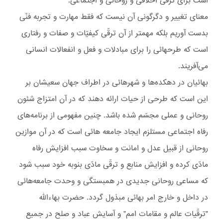
است برای ترقّی اخلاقی و روحانی و اجتماعی.
معنای تغيير و دگرگونی آن نيست که فقط مهارت و تجربه فنّی
بدست آوريم بلکه مهمتر از آن ترقّی کيفيّات و صفات و رفتاری
است که طرحهائی را برای مبادلات و فعل و انفعالات انسانی
می‌آفريند.
بهائيان در دهکده‌ها و شهرهائی در اطراف جهان سعيشان بر
اين است که طرحی از حيات ارائه دهند که در آن امتزاج شئون
روحانی و عملی مجسّم شده باشد. چنين مفهومی از برنامه‌های
رفاه اجتماعی مستلزم ايجاد جامعه هائی است که در آن موازين
روحانی از قبيل عدل و امانت و سخاوت سبب افزايش رفاه
مادّی کرده و افزايش منابع و ترقّی مادّی بنوبه خود سبب شود
که مساعی روحانی جديدی در همبستگی و وحدت جامعه‌هائی
در داخل و خارج امر بهائی مبذول گردد. حضرت بهاءاللّه
"ترقّيات عالم و مقامات امم" و آسايش عباد و صلح در جميع