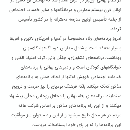
در نظام بهائی اوّل‌بار در ايران آشکار شد که بهائيان آن کشور در
اوائل قرن بيستم مدارس و درمانگاهها و ساير خدمات اجتماعی
از جلمه تأسيس اوّلين مدرسه دخترانه را در کشور تأسيس
کردند.
امروز برنامه‌های رفاه مخصوصاً در آسيا و امريکای لاتين و افريقا
بسيار متعدّد است و شامل مدارس درمانگاهها، کلاسهای
بهداشت، برنامه‌های کشاورزی، جنگل بانی، ترک اعتياد الکلی و
خوابگاههای کودکان است و راديوهای بهائی با برنامه‌های
خدمات اجتماعی خويش نه‌تنها از لحاظ عملی به برنامه‌های
مذکور کمک ميکنند بلکه فرهنگ بوميان را نيز حرمت و ترويج
مينمايند. برنامه‌های رفاه بهائی را محافل روحانی محلّی پيشنهاد
ميکنند و از اين راه برنامه‌های مذکور بر اساس شرکت عامّه
مردم در هر محلّ طرح ميشود و از اين راه ميتوان سرّ موفّقيّت
اين برنامه‌ها را که بر پای خود ايستاده‌اند دريافت.