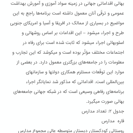
بهائی اقداماتی جهانی در زمينه سواد آموزی و آمورش بهداشت
عمومی و ترقّی آنان معمول داشته است برنامه‌ها راجع به اين
مواضيع در بسياری از ممالک در افريقا و آسيا و امريکای جنوبی
طرح و اجراء ميشود – اين اقدامات بر اساس روشهائی و
اسلوبهائی اجراء ميشود که ثابت شده است برای رفاه در
اجتماعات مختلف مؤثّر بوده است و ميکوشد که اين تجارب و
معلومات را در جامعه‌های بزرگتری معمول دارد. در بعضی از
موارد اين توقّعات مستلزم همکاری دولتها و سازمانهای
بين‌المللی است. اقداماتی که مذکور شد نمايانگر اجراء
برنامه‌های رفاهی وسيعی است که در شبکه جهانی جامعه‌های
بهائی صورت ميگيرد.
جدول ۲: تعداد مدارس
قاره مدارس
روستائى کودکستان دبستان متوسطه عالى مجموع مدارس