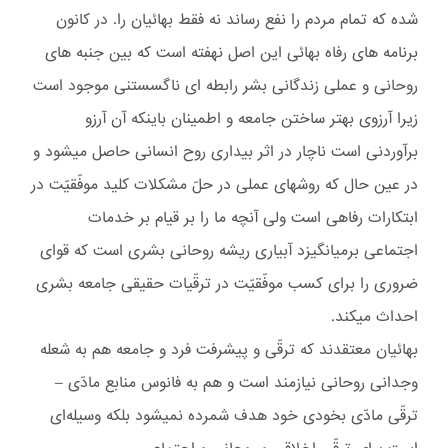
شده که تمام مردم را نفع رساند نه فقط بهائيان را. در کانون
برنامه های رفاه بهائی اين اصل نهفته است که بين جنبه های
روحانی و عملی زندگانی بشر رابطه ای ناگسستنی موجود است
زيرا آرزوی بهتر ساختن جامعه و اطمينان باينکه آن آرزو
برآوردنی است ناچار در اثر بيداری روح انسانی حاصل ميشود و
در عين حال که روشهای عملی در حلّ مشکلات کليد موفّقيّت در
ابتکارات رفاهی است ولی آنچه ما را بر قيام بر خدمات
اجتماعی برميانگيزد آبياری ريشه روحانی بشری است که قوای
ضروری را برای کسب موفّقيّت در ترقّيات حقيقی جامعه بشری
احداث ميکند.
بهائيان معتقدند که ترقّی و پيشرفت فرد و جامعه هم به شعله
وجدانی روحانی نيازمند است و هم به فانوس منابع مادّی –
ترقّی مادّی بخودی خود هدف شمرده نميشود بلکه وسيله‌ای