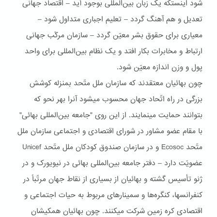
شود اينستکه يک زبان بين‌المللی بوجود آيد – اقتصاد جهانی
تعديل و هم آهنگ گردد – تعليم اجباری متداول شود –
معياری برای حقوق بشر معيّن گردد – سازمان مرکّب جهانی
ارتباط و مخابرات بکار افتد و يک نظام بين‌المللى برای واحد
پول و وزن اندازه معيّن شود.
چون بهائيان معتقدند که سازمان ملل متّحد بمنزله کوشش
بزرگی در راه اتّحاد جهان محسوب ميشود آنرا بهر نحو که
بتوانند حمايت مينمايند. از اين روی "جامعه بين‌المللی بهائی"
با مقام عضو مشاور در شورای اقتصادی و اجتماعی سازمان ملل
متّحد Ecosoc و در سازمان صندوق کودکان ملل متّحد Unicef
عضويّت دارد – دفتر جامعه بين‌المللی بهائی در نيويورک و در
ژنو تأسيس گشته و بهائيان از بسياری از نقاط جهان مرتّباً در
کنفرانسها، کنگره‌ها و سمينارهای مربوط به حيات اجتماعی و
اقتصادی کره زمين شرکت ميکنند. چون بهائيان همکيشان