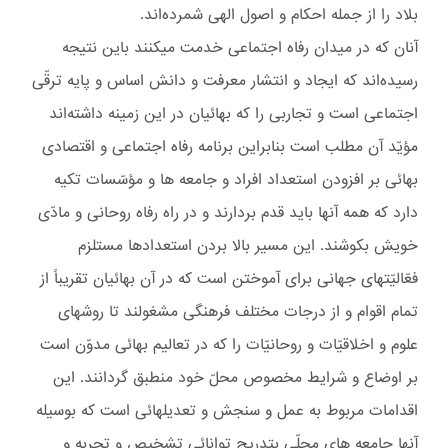
بلاد را از جمله احکام و اصول الهی شمرده‌اند.
آنان که در ميدان رفاه اجتماعی خدمت ميکنند باين نتيجه
رسيده‌اند که ايجاد و انتشار معرفت و دانش اساس و پايه ترقّی
اجتماعی است و تجاربی را که بهائيان در اين زمينه داشته‌اند
مؤيّد آن مطلب است بنابراين برنامه رفاه اجتماعی و اقتصادی
بهائی بر افزودن استعداد افراد و جامعه ها و مؤسّسات تکيه
دارد که همه آنها بايد قدم بردارند و در راه رفاه روحانی و مادّی
خويش بکوشند. اين مسير بالا بردن استعدادها مستلزم
فعّاليّتهای جهانی برای آموختن است که در آن بهائيان تقريباً از
تمام اقوام و از درجات مختلف فرهنگی مشغولند تا روشهای
علوم و اخلاقيّات و روحانيّات را که در تعاليم بهائی مدوّن است
بر اوضاع و شرايط مخصوص محلّ خود منطبق گردانند. اين
اقدامات مربوط به عمل و سنجش و تعديلهائی است که بوسيله
آنها جامعه های محلّی بتدريج توانائی تشخيص و تجربه و