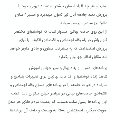
نمايد و هر چه افراد انسان بيشتر استعداد درونی خود را
پرورش دهد جامعه آنان نيز تحوّل ميپذيرد و مسير "اصلاح
عالم" نيز سرعتی بيشتر مييابد.
از اين روی جامعه بهائی اميدوار است که کوششهای مختصر
کنونی‌اش در راه رفاه اجتماعی و اقتصادی الگوئی را برای
پرورش استعدادها که به پيشرفت معنوی و مادّی منجر خواهد
شد مقابل انظار جهانيان بگذارد.
برنامه‌هاى عمران و رفاه بهائى: سير جهانى آموزش
شاهد زنده کوششها و اقدامات بهائيان برای تغييرات بنيادی و
سازنده در حيات جامعه را در برنامه‌های متنوّع رفاه اجتماعی و
اقتصادی جامعه‌های بهائی در سراسر جهان ميتوان ديد. اغلب
اين برنامه‌ها بسيار ساده هستند که بدست مردم عادّی هر محلّ
صورت ميگيرد. اهميّتشان بسته به وسعت و دامنه آن برنامه‌ها