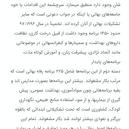
شان وجود دارد منطبق ميسازد. سرچشمه اين اقدامات يا خود
جامعه‌های بهائی يا اينکه در جواب دعوتی است که ساير
تشکيلات بهائی از آنان کرده اند. تخميناً در سال ۱۹۹۶-۹۷
حدود ۱۴۵۰ برنامه وجود داشت از قبيل درخت کاری، نظافت،
داروهای بهداشت، و سمينارها و کنفرانسهائی در موضوعاتی
مانند اتّحاد نژادی، پيشرفت زنان، و آموزش کوتاه مدّت.
برنامه‌هاى پايدار
دسته دوّم از اين برنامه‌ها شامل ۲۲۵ برنامه رفاه بهائی است که
مرتّب بکار مشغولند. بيشتر اين برنامه‌ها بصورت مدارس اند و
بقيه برنامه‌هائی چون سوادآموزی، بهداشت عمومی، پيش
گيری از بيماريها، و از سوء استفاده منابع طبيعی، نگهداری
کودک، کشاورزی است که تحت تشکيلاتی ابتدائی که بالقوّه
بزرگتر و نفوذی بيشتر توانند شد بکار مشغولند. تمام اين
برنامه‌ها اصول بهائی را در هر مورد تحقيق و اجراء مينمايند.