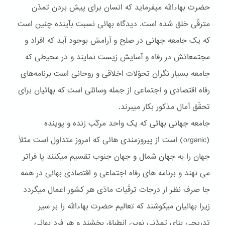
حضرت بهاءاللّه ميفرمايد که انسان برای پيش بردن تمدّن
مترقّی خلق شده است. ديدگاه بهائی نسبت بآينده چنين است
که يک جامعه جهانی در صلح و آرامش بوجود آيد که افراد و
مجتمعاتش در رفاه و آسايش زيست نمايند و در محيطی که
جامعه بسيار نگران تحوّلات اخلاقی و روحانی است برنامه‌های
رفاه اقتصادی و اجتماعی از جمله وسائلی است که بهائيان برای
تحقّق آمال مذکور بکار ميبرند.
جامعه جهانی بهائی که يک واحد مرکّب زنده و پوينده
(organic) است از پيروزمندی هائی که امروز متداول است مثلاً
جهان را به جهان شمال و جهان جنوب تقسيم ميکنند پا فراتر
می نهند و برنامه های رفاه اجتماعی و اقتصادی بهائی در همه
جا صرف نظر از درجات ترقّيات مادّی هر کشور اعمال ميگردد
زيرا بهائيان ميکوشند که تعاليم حضرت بهاءاللّه را بر سير
تدريجی بنای تمدّنی نوين انطباق بخشند و هر فرد بهائی