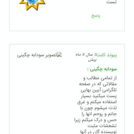
تست
پاسخ
پیوند ثابت
3 سال 6 ماه
پیش
سودابه چگینی
:
از تمامی مطالب و
مقالاتی که در صفحه
تلگرامی آیین بهایی
پست میکنید بسیار
استفاده میکنم و غرق
لذت میشوم چون با
جانم و روحم انها را
حس و درک میکنم زیرا
تشعشات مثبت
نویسنده گان در آنها