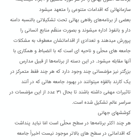
سازمانهائى که اقدامات متنوعى را متعهد ميشود
بعضی از برنامه‌های رفاهی بهائی تحت تشکيلاتی بالنسبه دامنه
دار و بانفوذ اداره ميشوند و بصورت منظّم منابع انسانی را
پرورش ميدهند و تعدادی از اقداماتشان معطوف به مشکلات
جامعه های محلّی و ناحيه ای است که با انضباط و همکاری با
آنها مقابله ميشود. در اين دسته از برنامه‌ها از قبيل مدارس
بزرگتر نيز مؤسّساتی چند وجود دارد که هر چند فقط متمرکز در
يک کارند بالقوّه ميتوانند در بهبود جامعه هائی که در آنند
تاثيرات مهمّی داشته باشند تا بحال ۳۱ عدد از اين مؤسّسات در
سراسر عالم تشکيل شده است.
کوششهاى جهانى
هر چند اکثر برنامه‌ها در سطح محلّی است امّا نبايد پنداشت
که اقداماتی در سطح های بالاتر موجود نيست اخيراً جامعه