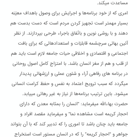
مساعدت ميکند.
امری که از خود برنامه‌ها و اجرايش برای وصول باهداف معيّنه
بسيار مهمتر است تجهيز کردن مردم است که دست بدست هم
دهند و با روشی نوين و باتّفاق باجراء طرحی بپردازند. از نظر
آئين بهائی سرچشمه قابليّات و استعدادهائی که برای بافت
اجتماعی و اقتصادی و اخلاقی حيات جامعه لازم است بايد هم
از قلب و هم از مغز انسان باشد. با امتزاج کامل اصول روحانی
در برنامه های رفاهی آراء و شئون عملی و ارزشهائی پديدار
ميگردد که سبب ترويج اعتماد به نفس و حفظ کرامت انسانی
ميشود. باين ترتيب برنامه‌ها از نياز به غير رهائی مييابد.
حضرت بهاءاللّه ميفرمايد: "انسان را بمثابه معدن که دارای
احجار کريمه است مشاهده نما" و ميفرمايد مقصد افراد و
جامعه بايد چنان باشد تا اموری را که تدبير کند که با آن بتواند
جواهر و "احجار کريمه" را که در انسان مستور است استخراج