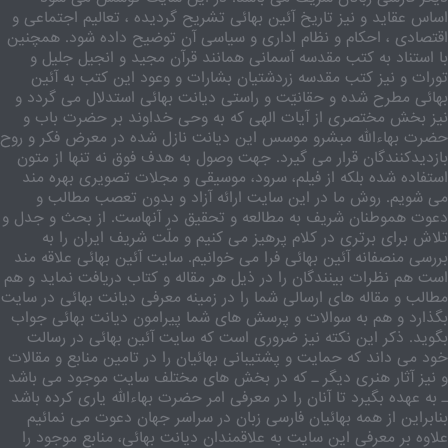
اساس عقاید و نیز تاریخ آئین بهائی تشریح گردیده ، تعالیم اجتماعی و
اقتصادی ، احکام و نظام اداری و سیاسی آن توضیح داده شود. همچنین
با استناد به کتب مقدسه آسمانی همانند قرآن مجید و انجیل جلیل و
تورات و نیز کتب مقدسه زردشتیان بشارات و وعود این کتب به آئین
بهائی مطرح شده و حقانیّت و راستی دیانت بهائی استدلال می گردد و
نیز بخش مختصری از آیات الهی که به وحی خداوند بر حضرت باب و
حضرت بهاءالله مبشرو موسس این دیانت نازل شده در معرض فکر و روح
بازدیدکنندگان قرار می گیرد. جهت وصول به هدف فوق نه تنها از متون
استفاده شده بلکه از فیلم، سرود، موسیقی و مجلات تصویری بهره مند
می شویم. روش ما در این سایت ارائه آزاد و بدون تعصب مطالب و
دعوت هموطنان شریف به مطالعه و تحقیق در آنهاست. از بحث و جدل و
تلاش برای برتری در کلام پرهیز می کنیم و ملّت شریف ایران را به
بررسی منصفانه آئین بهائی فرا می خوانیم. سایت آئین بهائی علاقه مند
است هم نظرات بینندگان را در ذیل هر مقاله و کتاب دریافت نماید و هم
مطالب و مقاله های ارسالی شما را در زمینه معرفی دیانت بهائی در سایت
بگذارد و هم به سوالات و پرسش های شما پیرامون دیانت بهائی جواب
بگوید. ذکر این نکته نیز ضروری است که سایت آئین بهائی در رسالت
خود می داند که حمایت و پشتیبانی بهائیان را در تامین منابع و مقالات
و نیز آثار هنری دیگر ـ که در بخش های مختلف سایت موجود می باشد
ـ به عهده بگیرد تا آنان را در معرفی امر حضرت بهاءالله یاری کرده باشد
بنابراین از همه بهائیان فارسی زبان در سراسر جهان دعوت می نمائیم
علاوه بر معرفی این سایت به علاقمندان دیانت بهائی، منابع موجود را