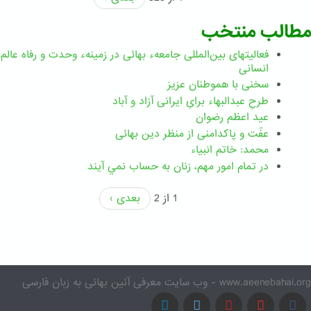
مطالب منتخب
فعالیتهای بین‌المللی جامعهء بهائی در زمینهء وحدت و رفاه عالم
انسانی
سخنی با هموطنان عزیز
طرحِ عبدالبهاء برایِ ایرانی آزاد و آباد
عید اعظم رضوان
عفّت و پاکدامنی از منظر دین بهائی
محمد: خاتم انبیاء
در تمام امور مهم،‌ زنان به حساب نمي آيند
1 از 2
بعدی ›
www.aeenebahai.org - وب سایت معرفی آئین بهائی به زبان فارسی