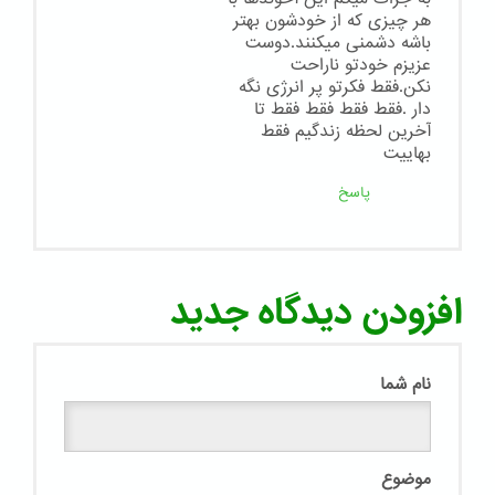
هر چیزی که از خودشون بهتر
باشه دشمنی میکنند.دوست
عزیزم خودتو ناراحت
نکن.فقط فکرتو پر انرژی نگه
دار .فقط فقط فقط فقط تا
آخرین لحظه زندگیم فقط
بهاییت
پاسخ
افزودن دیدگاه جدید
نام شما
موضوع