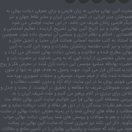
سایت آئین بهائی سایتی به زبان فارسی و برای معرفی دیانت بهائی به
هموطنان عزیز ایرانی در کشور مقدّس ایران و سایر نقاط جهان و نیز
دیگر فارسی زبانان شریف می باشد. در این سایت کوشش می شود
اساس عقاید و نیز تاریخ آئین بهائی تشریح گردیده ، تعالیم اجتماعی و
اقتصادی ، احکام و نظام اداری و سیاسی آن توضیح داده شود. همچنین
با استناد به کتب مقدسه آسمانی همانند قرآن مجید و انجیل جلیل و
تورات و نیز کتب مقدسه زردشتیان بشارات و وعود این کتب به آئین
بهائی مطرح شده و حقانیّت و راستی دیانت بهائی استدلال می گردد و
نیز بخش مختصری از آیات الهی که به وحی خداوند بر حضرت باب و
حضرت بهاءالله مبشرو موسس این دیانت نازل شده در معرض فکر و روح
بازدیدکنندگان قرار می گیرد. جهت وصول به هدف فوق نه تنها از متون
استفاده شده بلکه از فیلم، سرود، موسیقی و مجلات تصویری بهره مند
می شویم. روش ما در این سایت ارائه آزاد و بدون تعصب مطالب و
دعوت هموطنان شریف به مطالعه و تحقیق در آنهاست. از بحث و جدل و
تلاش برای برتری در کلام پرهیز می کنیم و ملّت شریف ایران را به
بررسی منصفانه آئین بهائی فرا می خوانیم. سایت آئین بهائی علاقه مند
است هم نظرات بینندگان را در ذیل هر مقاله و کتاب دریافت نماید و هم
مطالب و مقاله های ارسالی شما را در زمینه معرفی دیانت بهائی در سایت
بگذارد و هم به سوالات و پرسش های شما پیرامون دیانت بهائی جواب
بگوید. ذکر این نکته نیز ضروری است که سایت آئین بهائی در رسالت
خود می داند که حمایت و پشتیبانی بهائیان را در تامین منابع و مقالات