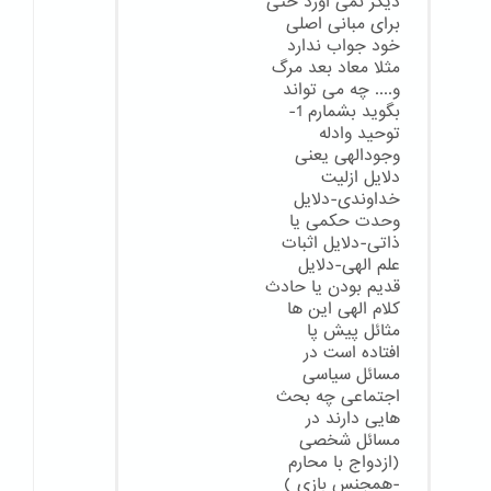
دیگر نمی اورد حتی
برای مبانی اصلی
خود جواب ندارد
مثلا معاد بعد مرگ
و.... چه می تواند
بگوید بشمارم 1-
توحید وادله
وجودالهی یعنی
دلایل ازلیت
خداوندی-دلایل
وحدت حکمی یا
ذاتی-دلایل اثبات
علم الهی-دلایل
قدیم بودن یا حادث
کلام الهی این ها
مثائل پیش پا
افتاده است در
مسائل سیاسی
اجتماعی چه بحث
هایی دارند در
مسائل شخصی
(ازدواج با محارم
-همجنس بازی )