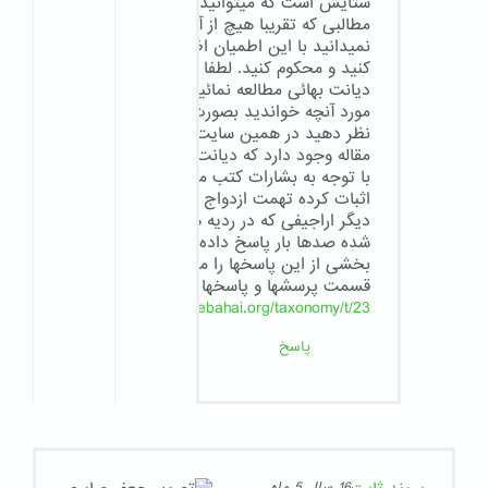
ستایش است که میتوانید در مورد
مطالبی که تقریبا هیچ از آن
نمیدانید با این اطمیان اظهار نظر
کنید و محکوم کنید. لطفا کمی درباره
دیانت بهائی مطالعه نمائید و در
مورد آنچه خواندید بصورت مستند
نظر دهید در همین سایت دهها
مقاله وجود دارد که دیانت بهائی را
با توجه به بشارات کتب مقدسه قبل
اثبات کرده تهمت ازدواج با محارم و
دیگر اراجیفی که در ردیه ها نوشته
شده صدها بار پاسخ داده شده .
بخشی از این پاسخها را میتوانید در
قسمت پرسشها و پاسخها بخوانید
http://aeenebahai.org/taxonomy/t/23
پاسخ
16 سال 5 ماه