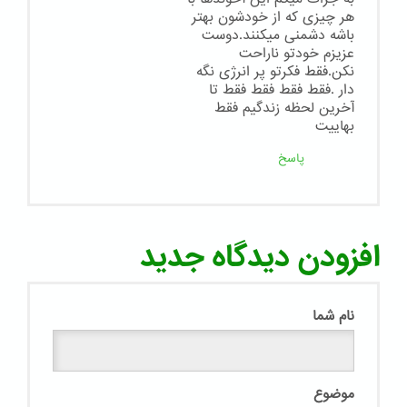
هر چیزی که از خودشون بهتر
باشه دشمنی میکنند.دوست
عزیزم خودتو ناراحت
نکن.فقط فکرتو پر انرژی نگه
دار .فقط فقط فقط فقط تا
آخرین لحظه زندگیم فقط
بهاییت
پاسخ
افزودن دیدگاه جدید
نام شما
موضوع