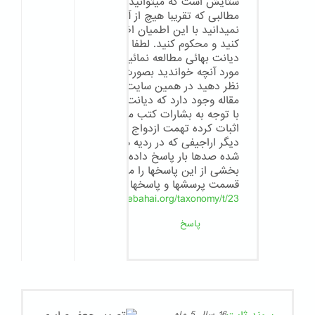
ستایش است که میتوانید در مورد
مطالبی که تقریبا هیچ از آن
نمیدانید با این اطمیان اظهار نظر
کنید و محکوم کنید. لطفا کمی درباره
دیانت بهائی مطالعه نمائید و در
مورد آنچه خواندید بصورت مستند
نظر دهید در همین سایت دهها
مقاله وجود دارد که دیانت بهائی را
با توجه به بشارات کتب مقدسه قبل
اثبات کرده تهمت ازدواج با محارم و
دیگر اراجیفی که در ردیه ها نوشته
شده صدها بار پاسخ داده شده .
بخشی از این پاسخها را میتوانید در
قسمت پرسشها و پاسخها بخوانید
http://aeenebahai.org/taxonomy/t/23
پاسخ
16 سال 5 ماه