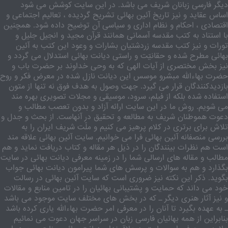
دیگر فارسی زبانان شریف می باشد. در این سایت کوشش می شود
اساس عقاید و نیز تاریخ آئین بهائی تشریح گردیده ، تعالیم اجتماعی و
اقتصادی ، احکام و نظام اداری و سیاسی آن توضیح داده شود. همچنین
با استناد به کتب مقدسه آسمانی همانند قرآن مجید و انجیل جلیل و
تورات و نیز کتب مقدسه زردشتیان بشارات و وعود این کتب به آئین
بهائی مطرح شده و حقانیّت و راستی دیانت بهائی استدلال می گردد و
نیز بخش مختصری از آیات الهی که به وحی خداوند بر حضرت باب و
حضرت بهاءالله مبشرو موسس این دیانت نازل شده در معرض فکر و روح
بازدیدکنندگان قرار می گیرد. جهت وصول به هدف فوق نه تنها از متون
استفاده شده بلکه از فیلم، سرود، موسیقی و مجلات تصویری بهره مند
می شویم. روش ما در این سایت ارائه آزاد و بدون تعصب مطالب و
دعوت هموطنان شریف به مطالعه و تحقیق در آنهاست. از بحث و جدل و
تلاش برای برتری در کلام پرهیز می کنیم و ملّت شریف ایران را به
بررسی منصفانه آئین بهائی فرا می خوانیم. سایت آئین بهائی علاقه مند
است هم نظرات بینندگان را در ذیل هر مقاله و کتاب دریافت نماید و هم
مطالب و مقاله های ارسالی شما را در زمینه معرفی دیانت بهائی در سایت
بگذارد و هم به سوالات و پرسش های شما پیرامون دیانت بهائی جواب
بگوید. ذکر این نکته نیز ضروری است که سایت آئین بهائی در رسالت
خود می داند که حمایت و پشتیبانی بهائیان را در تامین منابع و مقالات
و نیز آثار هنری دیگر ـ که در بخش های مختلف سایت موجود می باشد
ـ به عهده بگیرد تا آنان را در معرفی امر حضرت بهاءالله یاری کرده باشد
بنابراین از همه بهائیان فارسی زبان در سراسر جهان دعوت می نمائیم