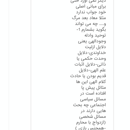
دیگر نمی اورد حتی
برای مبانی اصلی
خود جواب ندارد
مثلا معاد بعد مرگ
و.... چه می تواند
بگوید بشمارم 1-
توحید وادله
وجودالهی یعنی
دلایل ازلیت
خداوندی-دلایل
وحدت حکمی یا
ذاتی-دلایل اثبات
علم الهی-دلایل
قدیم بودن یا حادث
کلام الهی این ها
مثائل پیش پا
افتاده است در
مسائل سیاسی
اجتماعی چه بحث
هایی دارند در
مسائل شخصی
(ازدواج با محارم
-همجنس بازی )