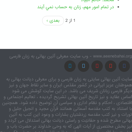
محمد: خاتم انبیاء
در تمام امور مهم،‌ زنان به حساب نمي آيند
1 از 2
بعدی ›
www.aeenebahai.org - وب سایت معرفی آئین بهائی به زبان فارسی
سایت آئین بهائی سایتی به زبان فارسی و برای معرفی دیانت بهائی به
هموطنان عزیز ایرانی در کشور مقدّس ایران و سایر نقاط جهان و نیز
دیگر فارسی زبانان شریف می باشد. در این سایت کوشش می شود
اساس عقاید و نیز تاریخ آئین بهائی تشریح گردیده ، تعالیم اجتماعی و
اقتصادی ، احکام و نظام اداری و سیاسی آن توضیح داده شود. همچنین
با استناد به کتب مقدسه آسمانی همانند قرآن مجید و انجیل جلیل و
تورات و نیز کتب مقدسه زردشتیان بشارات و وعود این کتب به آئین
بهائی مطرح شده و حقانیّت و راستی دیانت بهائی استدلال می گردد و
نیز بخش مختصری از آیات الهی که به وحی خداوند بر حضرت باب و