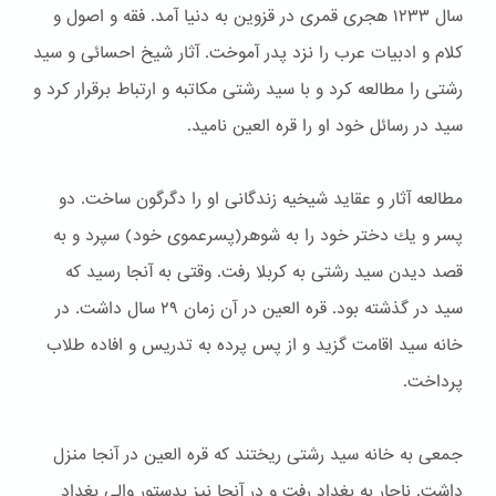
سال ۱۲۳۳ هجری قمری در قزوین به دنیا آمد. فقه و اصول و
كلام و ادبیات عرب را نزد پدر آموخت. آثار شیخ احسائی و سید
رشتی را مطالعه كرد و با سید رشتی مكاتبه و ارتباط برقرار كرد و
سید در رسائل خود او را قره العین نامید.
مطالعه آثار و عقاید شیخیه زندگانی او را دگرگون ساخت. دو
پسر و یك دختر خود را به شوهر(پسرعموی خود) سپرد و به
قصد دیدن سید رشتی به كربلا رفت. وقتی به آنجا رسید كه
سید در گذشته بود. قره العین در آن زمان ۲۹ سال داشت. در
خانه سید اقامت گزید و از پس پرده به تدریس و افاده طلاب
پرداخت.
جمعی به خانه سید رشتی ریختند كه قره العین در آنجا منزل
داشت. ناچار به بغداد رفت و در آنجا نیز بدستور والی بغداد