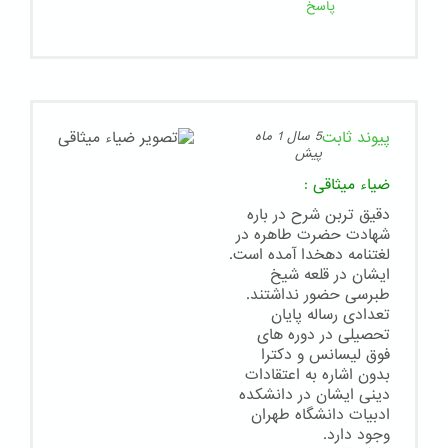
پاسخ
پیوند ثابت
5 سال 1 ماه
پیش
ضياء ميثاقى
:
دقيق تربن شرح در باره
شهادت حضرت طاهره در
لغتنامه دهخدا آمده است.
ايشان در قلعه شيخ
طبرسى حضور نداشتند.
تعدادى رساله پايان
تحصيلى در دوره هاى
فوق ليسانس و دكترا
بدون اشاره به اعتقادات
دينى ايشان در دانشكده
ادبيات دانشگاه طهران
وجود دارد.