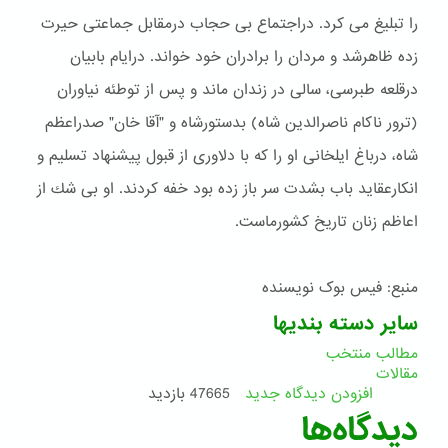
را تبلیغ می كرد. دراجتماع بی حجاب درمقابل جماعتی حیرت
زده ظاهرشد و مردان را برادران خود خواند. درایام بابیان
درقلعه طبرسی، سالی در زندان ماند و پس از توطئه نیاوران
(ترور ناکام ناصرالدین شاه) بدستورشاه و "آقا خان" صدراعظم
شاه، درباغ ایلخانی او را كه با دلاوری از قبول پیشنهاد تسلیم و
انكارعقاید باب بشدت سر باز زده بود خفه كردند. او بی شك از
اعاظم زنان تاریخ كشورماست.
منبع: فیس بوک نویسنده
سایر دسته بندیها
مطالب منتخب
مقالات
افزودن دیدگاه جدید
47665 بازدید
دیدگاه‌ها