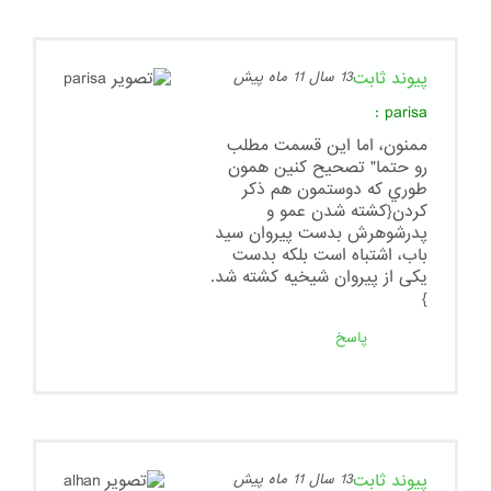
پیوند ثابت
13 سال 11 ماه پیش
:
parisa
ممنون، اما اين قسمت مطلب
رو حتما" تصحيح كنين همون
طوري كه دوستمون هم ذكر
كردن{كشته شدن عمو و
پدرشوهرش بدست پیروان سید
باب، اشتباه است بلکه بدست
یکی از پیروان شیخیه کشته شد.
}
پاسخ
پیوند ثابت
13 سال 11 ماه پیش