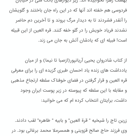
بهشت زهرا نخوابیده اند. زیر دیوارهای بانک ملی در خیابان
فردوسی هم خفته اند آنها که در این راه جان باختند و گلویشان
را آنقدر فشردند تا به دیدار مرگ بروند و تا آخرین دم حاضر
نشدند فریاد خویش را در گلو خفه کنند. قره العین از این قبیله
است! فبیله ای که یادشان آتش به جان می زند.
از كتاب شادروان یحیی آریانپور(ازصبا تا نیما) و از میان
یادداشت های زنده یاد احسان طبری گزیده ای را برای معرفی
قره العین و قرار گرفتن در فضای خوفناک سلطه ارتجاع مذهبی
و مقابله با این سلطه که پیوسته در زیر پوست ایران وجود
داشت، برایتان انتخاب کرده ام که می خوانید:
زرین تاج را شیخیه " قرة العین" و بابیه " طاهره" لقب دادند.
وی فرزند حاج صالح قزوینی و همسرملا محمد برغائی بود. در