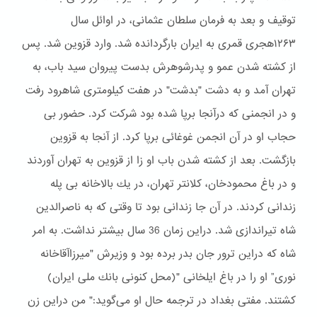
توقیف و بعد به فرمان سلطان عثمانی، در اوائل سال
۱۲۶۳هجری قمری به ایران بارگردانده شد. وارد قزوین شد. پس
از كشته شدن عمو و پدرشوهرش بدست پیروان سید باب، به
تهران آمد و به دشت "بدشت" در هفت كیلومتری شاهرود رفت
و در انجمنی كه درآنجا برپا شده بود شركت كرد. حضور بی
حجاب او در آن انجمن غوغائی برپا كرد. از آنجا به قزوین
بازگشت. بعد از كشته شدن باب او زا از قزوین به تهران آوردند
و در باغ محمودخان، كلانتر تهران، در یك بالاخانه بی پله
زندانی كردند. در آن جا زندانی بود تا وقتی كه به ناصرالدین
شاه تیراندازی شد. دراین زمان 36 سال بیشتر نداشت. به امر
شاه كه دراین ترور جان بدر برده بود و وزیرش "میرزاآقاخانه
نوری” او را در باغ ایلخانی "(محل كنونی بانك ملی ایران)
كشتند. مفتی بغداد در ترجمه حال او می‌گوید:" من دراین زن