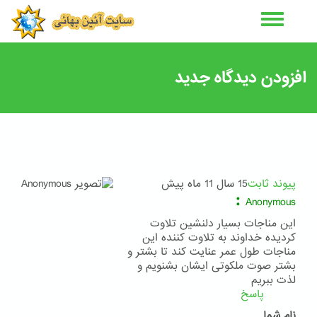
رفتن
به
محتوای
اصلی
افزودن دیدگاه جدید
پیوند ثابت
15 سال 11 ماه پیش
:
Anonymous
اين مناجات بسيار دلنشين تلاوت
كرديده خداوند به تلاوت كننده اين
مناجات طول عمر عنايت كند تا بشتر و
بشتر صوت ملكوتى ايشان بشنويم و
لذت ببريم
پاسخ
نام شما