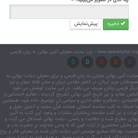
چه کدی در تصویر می‌بینید؟
*
ذخیره
پیش‌نمایش
www.aeenebahai.org - وب سایت معرفی آئین بهائی به زبان فارسی
سایت آئین بهائی سایتی به زبان فارسی و برای معرفی دیانت بهائی به
هموطنان عزیز ایرانی در کشور مقدّس ایران و سایر نقاط جهان و نیز
دیگر فارسی زبانان شریف می باشد. در این سایت کوشش می شود
اساس عقاید و نیز تاریخ آئین بهائی تشریح گردیده ، تعالیم اجتماعی و
اقتصادی ، احکام و نظام اداری و سیاسی آن توضیح داده شود. همچنین
با استناد به کتب مقدسه آسمانی همانند قرآن مجید و انجیل جلیل و
تورات و نیز کتب مقدسه زردشتیان بشارات و وعود این کتب به آئین
بهائی مطرح شده و حقانیّت و راستی دیانت بهائی استدلال می گردد و
نیز بخش مختصری از آیات الهی که به وحی خداوند بر حضرت باب و
حضرت بهاءالله مبشرو موسس این دیانت نازل شده در معرض فکر و روح
بازدیدکنندگان قرار می گیرد. جهت وصول به هدف فوق نه تنها از متون