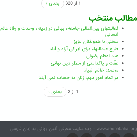
1 از 320
بعدی ›
مطالب منتخب
فعالیتهای بین‌المللی جامعهء بهائی در زمینهء وحدت و رفاه عالم
انسانی
سخنی با هموطنان عزیز
طرحِ عبدالبهاء برایِ ایرانی آزاد و آباد
عید اعظم رضوان
عفّت و پاکدامنی از منظر دین بهائی
محمد: خاتم انبیاء
در تمام امور مهم،‌ زنان به حساب نمي آيند
1 از 2
بعدی ›
www.aeenebahai.org - وب سایت معرفی آئین بهائی به زبان فارسی