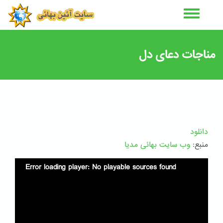
رفتن
به
محتوای
اصلی
مناجات دعای دل
دانلود
منبع:
وب سایت بهائی مدیا
Error loading player: No playable sources found