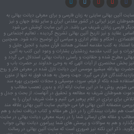
سایت آئین بهائی سایتی به زبان فارسی و برای معرفی دیانت بهائی به
هموطنان عزیز ایرانی در کشور مقدّس ایران و سایر نقاط جهان و نیز
دیگر فارسی زبانان شریف می باشد. در این سایت کوشش می شود
اساس عقاید و نیز تاریخ آئین بهائی تشریح گردیده ، تعالیم اجتماعی و
اقتصادی ، احکام و نظام اداری و سیاسی آن توضیح داده شود. همچنین
با استناد به کتب مقدسه آسمانی همانند قرآن مجید و انجیل جلیل و
تورات و نیز کتب مقدسه زردشتیان بشارات و وعود این کتب به آئین
بهائی مطرح شده و حقانیّت و راستی دیانت بهائی استدلال می گردد و
نیز بخش مختصری از آیات الهی که به وحی خداوند بر حضرت باب و
حضرت بهاءالله مبشرو موسس این دیانت نازل شده در معرض فکر و روح
بازدیدکنندگان قرار می گیرد. جهت وصول به هدف فوق نه تنها از متون
استفاده شده بلکه از فیلم، سرود، موسیقی و مجلات تصویری بهره مند
می شویم. روش ما در این سایت ارائه آزاد و بدون تعصب مطالب و
دعوت هموطنان شریف به مطالعه و تحقیق در آنهاست. از بحث و جدل و
تلاش برای برتری در کلام پرهیز می کنیم و ملّت شریف ایران را به
بررسی منصفانه آئین بهائی فرا می خوانیم. سایت آئین بهائی علاقه مند
است هم نظرات بینندگان را در ذیل هر مقاله و کتاب دریافت نماید و هم
مطالب و مقاله های ارسالی شما را در زمینه معرفی دیانت بهائی در سایت
بگذارد و هم به سوالات و پرسش های شما پیرامون دیانت بهائی جواب
بگوید. ذکر این نکته نیز ضروری است که سایت آئین بهائی در رسالت