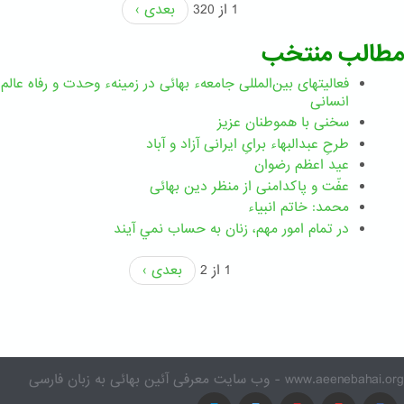
1 از 320
بعدی ›
مطالب منتخب
فعالیتهای بین‌المللی جامعهء بهائی در زمینهء وحدت و رفاه عالم
انسانی
سخنی با هموطنان عزیز
طرحِ عبدالبهاء برایِ ایرانی آزاد و آباد
عید اعظم رضوان
عفّت و پاکدامنی از منظر دین بهائی
محمد: خاتم انبیاء
در تمام امور مهم،‌ زنان به حساب نمي آيند
1 از 2
بعدی ›
www.aeenebahai.org - وب سایت معرفی آئین بهائی به زبان فارسی