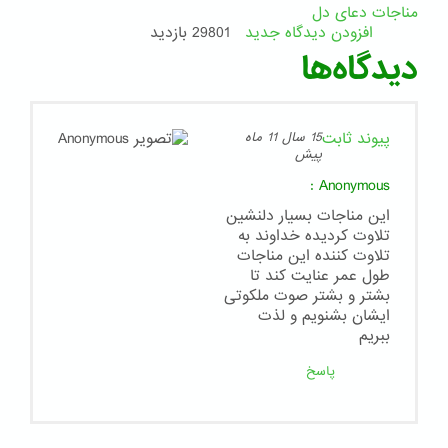
مناجات دعای دل
افزودن دیدگاه جدید
29801 بازدید
دیدگاه‌ها
پیوند ثابت
15 سال 11 ماه
پیش
:
Anonymous
اين مناجات بسيار دلنشين
تلاوت كرديده خداوند به
تلاوت كننده اين مناجات
طول عمر عنايت كند تا
بشتر و بشتر صوت ملكوتى
ايشان بشنويم و لذت
ببريم
پاسخ