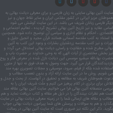
سایت آئین بهائی سایتی به زبان فارسی و برای معرفی دیانت بهائی به
هموطنان عزیز ایرانی در کشور مقدّس ایران و سایر نقاط جهان و نیز
دیگر فارسی زبانان شریف می باشد. در این سایت کوشش می شود
اساس عقاید و نیز تاریخ آئین بهائی تشریح گردیده ، تعالیم اجتماعی و
اقتصادی ، احکام و نظام اداری و سیاسی آن توضیح داده شود. همچنین
با استناد به کتب مقدسه آسمانی همانند قرآن مجید و انجیل جلیل و
تورات و نیز کتب مقدسه زردشتیان بشارات و وعود این کتب به آئین
بهائی مطرح شده و حقانیّت و راستی دیانت بهائی استدلال می گردد و
نیز بخش مختصری از آیات الهی که به وحی خداوند بر حضرت باب و
حضرت بهاءالله مبشرو موسس این دیانت نازل شده در معرض فکر و روح
بازدیدکنندگان قرار می گیرد. جهت وصول به هدف فوق نه تنها از متون
استفاده شده بلکه از فیلم، سرود، موسیقی و مجلات تصویری بهره مند
می شویم. روش ما در این سایت ارائه آزاد و بدون تعصب مطالب و
دعوت هموطنان شریف به مطالعه و تحقیق در آنهاست. از بحث و جدل و
تلاش برای برتری در کلام پرهیز می کنیم و ملّت شریف ایران را به
بررسی منصفانه آئین بهائی فرا می خوانیم. سایت آئین بهائی علاقه مند
است هم نظرات بینندگان را در ذیل هر مقاله و کتاب دریافت نماید و هم
مطالب و مقاله های ارسالی شما را در زمینه معرفی دیانت بهائی در سایت
بگذارد و هم به سوالات و پرسش های شما پیرامون دیانت بهائی جواب
بگوید. ذکر این نکته نیز ضروری است که سایت آئین بهائی در رسالت