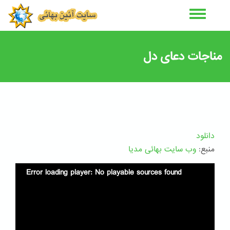
رفتن
به
محتوای
اصلی
مناجات دعای دل
دانلود
منبع:
وب سایت بهائی مدیا
Error loading player: No playable sources found