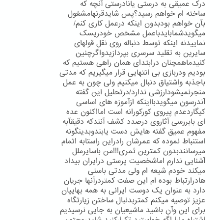
درک عمیقی به درستی یانادرستی آنچه که
ساخته ام خواهم رسید؟پس شایدقرنهامشغول
بآن خواهم بودبدون اینکه درعمل کاری کنم/
میگویدشمابایدباعمل مشخص خودریسک
نماییدنه اینکه توسط دنباله روی نقل قولهای
سایرین به تقلید سرسری بپردازیدواگرچنین
کنیدماهمچنان درابتدای همان راهی هستیم که
بودیم ودربازی بی انتهایی قرار میگیریم که مدتی
باجذبه واشتیاق دنبال میکنیم ولی چون به عمل
منجرنمیشودارزشی ندارد/درتحلیل این گفته
آندرسون میگویدبااینکه ازآموزه های اساسی
کیگاردعدم پیروی کورکورانه است امااکنون عده
ای بابررسی آثاروی درصدد کشف آنندکه دقیقآبه
مفهوم عمیق گفته هایش دست یابندوبدینگونه
استنباط نموده که عمرشان رادراین راستابه اتمام
میرسانندبدون کمترین ثمری!!!من باسایرملل
آشنایی ندارم اماشخصیت پرستی درایران بیداد
میکند خودم شیعه ام ولی مدتی باسنی
هادرارتباط بوده ام این صفت کمتردرآنها جریان
دارد به عنوان یک دوست ایرانی به همه بهاییان
عزیز توصیه میکنم کمتربدنبال ساختن زیارتگاه
برای این وآن باشید ماشیعیان به جایی نرسیدیم