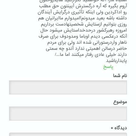
اشتباه مارا اگه خواستید تکرارکنید شایدروحتون
آروم بگیره که آره درگسترش آیینتون حق مطلب
رو اداکردین ولی اینکه تآثیری درگرایش آیندگان
داشته باشه بعید میدونم!امیدوارم ماایرانیان هم
روزی بتوانیم ازستایش شخصیتهادست برداریم
امروزه رهبرکشور درحدخداستایش میشود حال
آنکه درعکسی دیدم اوباما ومدودوف برای صرف
ناهار واردرستورانی شده اند ولی برای مردم
حاضر درسالن اهمیتی ندارد آندو چه سمتی
دارند خیلی عادی رفتار میکنند اما ما.../
پایدارباشید
پاسخ
نام شما
موضوع
دیدگاه
*