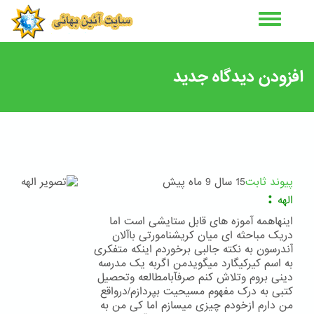
رفتن
به
محتوای
اصلی
افزودن دیدگاه جدید
پیوند ثابت
15 سال 9 ماه پیش
:
الهه
اینهاهمه آموزه های قابل ستایشی است اما
دریک مباحثه ای میان کریشنامورتی باآلان
آندرسون به نکته جالبی برخوردم اینکه متفکری
به اسم کیرکیگارد میگویدمن اگربه یک مدرسه
دینی بروم وتلاش کنم صرفآبامطالعه وتحصیل
کتبی به درک مفهوم مسیحیت بپردازم/درواقع
من دارم ازخودم چیزی میسازم اما کی من به