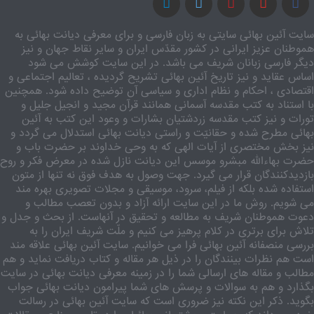
سایت آئین بهائی سایتی به زبان فارسی و برای معرفی دیانت بهائی به
هموطنان عزیز ایرانی در کشور مقدّس ایران و سایر نقاط جهان و نیز
دیگر فارسی زبانان شریف می باشد. در این سایت کوشش می شود
اساس عقاید و نیز تاریخ آئین بهائی تشریح گردیده ، تعالیم اجتماعی و
اقتصادی ، احکام و نظام اداری و سیاسی آن توضیح داده شود. همچنین
با استناد به کتب مقدسه آسمانی همانند قرآن مجید و انجیل جلیل و
تورات و نیز کتب مقدسه زردشتیان بشارات و وعود این کتب به آئین
بهائی مطرح شده و حقانیّت و راستی دیانت بهائی استدلال می گردد و
نیز بخش مختصری از آیات الهی که به وحی خداوند بر حضرت باب و
حضرت بهاءالله مبشرو موسس این دیانت نازل شده در معرض فکر و روح
بازدیدکنندگان قرار می گیرد. جهت وصول به هدف فوق نه تنها از متون
استفاده شده بلکه از فیلم، سرود، موسیقی و مجلات تصویری بهره مند
می شویم. روش ما در این سایت ارائه آزاد و بدون تعصب مطالب و
دعوت هموطنان شریف به مطالعه و تحقیق در آنهاست. از بحث و جدل و
تلاش برای برتری در کلام پرهیز می کنیم و ملّت شریف ایران را به
بررسی منصفانه آئین بهائی فرا می خوانیم. سایت آئین بهائی علاقه مند
است هم نظرات بینندگان را در ذیل هر مقاله و کتاب دریافت نماید و هم
مطالب و مقاله های ارسالی شما را در زمینه معرفی دیانت بهائی در سایت
بگذارد و هم به سوالات و پرسش های شما پیرامون دیانت بهائی جواب
بگوید. ذکر این نکته نیز ضروری است که سایت آئین بهائی در رسالت