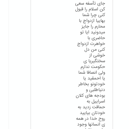
جای تآسفه سعی
کن اسلام را قبول
کنی چرا شما
بهاییا ازدواج با
محارم را جایز
میدونید ایا تو
حاضری با
خواهرت ازدواج
کنی من دل
خوشی از
سختگیریا ی
حکومت ندارم
ولی انصافا شما
یا احمقید یا
خودتونو بخاطر
دنیاطلبی و
بودجه های کلان
اسراییل به
حماقت زدید به
خودتان بیایید
روح خدا در همه
ی انسانها وجود