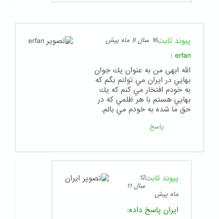
پیوند ثابت
16 سال 9 ماه پیش
:
erfan
الله ابهی من به عنوان يك جوان
بهايي در ايران مي توانم بگم كه
به خودم افتخار مي كنم كه يك
بهايي هستم با هر ظلمي كه در
حق ما شده به خودم مي بالم.
پاسخ
پیوند ثابت
12
سال 11
ماه پیش
ایران
پاسخ داده: