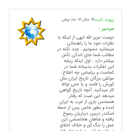
پیوند ثابت
16 سال 10 ماه پیش
سردبیر
:
دوست عزیز الله ابهی از اینکه با
نظرات خود ما را راهنمائی
مینمائید ممنونیم . چند نکته در
مطالب شما جای اندکی تأمل
بیشتر دارد . اول اینکه ریشه
این تفکرات بدبینانه شما در
کجاست و براساس چه اطلاع
موثقی بزرگان تاریخ ایران مثل
کورش را فاسد و یا حتی لواط
کار میدانید. آنچه تاریخ گواهی
میدهد این است که رفتار
همجنس بازی از غرب به ایران
آمده و بطور خاص پس از حمله
اسکندر دربین درباریان رسوخ
یافته و شاهان هخامنشی این
عمل را ننگ آور و خلاف اخلاق