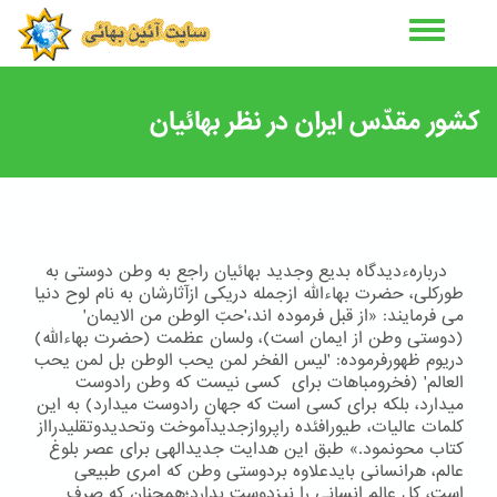
رفتن
به
محتوای
اصلی
کشور مقدّس ایران در نظر بهائیان
دربارهءدیدگاه بدیع وجدید بهائیان راجع به وطن دوستی به
طوركلی، حضرت بهاءالله ازجمله دریكی ازآثارشان به نام لوح دنیا
می فرمایند: «از قبل فرموده اند،'حبّ الوطن من الایمان'
(دوستی وطن از ایمان است)، ولسان عظمت (حضرت بهاءالله)
دریوم ظهورفرموده: 'لیس الفخر لمن یحب الوطن بل لمن یحب
العالم' (فخرومباهات برای کسی نیست که وطن رادوست
میدارد، بلکه برای کسی است که جهان رادوست میدارد) به این
كلمات عالیات، طیورافئده راپروازجدیدآموخت وتحدیدوتقلیدرااز
كتاب محونمود.» طبق این هدایت جدیدالهی برای عصر بلوغ
عالم، هرانسانی بایدعلاوه بردوستی وطن كه امری طبیعی
است، كل عالم انسانی را نیزدوست بدارد؛همچنان كه صرف