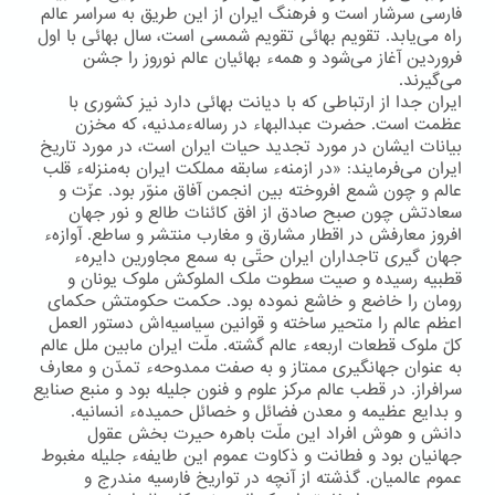
فارسی سرشار است و فرهنگ ایران از این طریق به سراسر عالم
راه می‌یابد. تقویم بهائی تقویم شمسی است، سال بهائی با اول
فروردین آغاز می‌شود و همهء بهائیان عالم نوروز را جشن
می‌گیرند.
ایران جدا از ارتباطی كه با دیانت بهائی دارد نیز كشوری با
عظمت است. حضرت عبدالبهاء در رسالهءمدنیه، كه مخزن
بیانات ایشان در مورد تجدید حیات ایران است، در مورد تاریخ
ایران می‌فرمایند: «در ازمنهء سابقه مملکت ایران به‌منزلهء قلب
عالم و چون شمع افروخته بین انجمن آفاق منوّر بود. عزّت و
سعادتش چون صبح صادق از افق کائنات طالع و نور جهان
افروز معارفش در اقطار مشارق و مغارب منتشر و ساطع. آوازهء
جهان گیری تاجداران ایران حتّی به سمع مجاورین دایرهء
قطبیه رسیده و صیت سطوت ملک الملوکش ملوک یونان و
رومان را خاضع و خاشع نموده بود. حکمت حکومتش حکمای
اعظم عالم را متحیر ساخته و قوانین سیاسیه‌اش دستور العمل
کلّ ملوک قطعات اربعهء عالم گشته. ملّت ایران مابین ملل عالم
به عنوان جهانگیری ممتاز و به صفت ممدوحهء تمدّن و معارف
سرافراز. در قطب عالم مرکز علوم و فنون جلیله بود و منبع صنایع
و بدایع عظیمه و معدن فضائل و خصائل حمیدهء انسانیه.
دانش و هوش افراد این ملّت باهره حیرت بخش عقول
جهانیان بود و فطانت و ذکاوت عموم این طایفهء جلیله مغبوط
عموم عالمیان. گذشته از آنچه در تواریخ فارسیه مندرج و