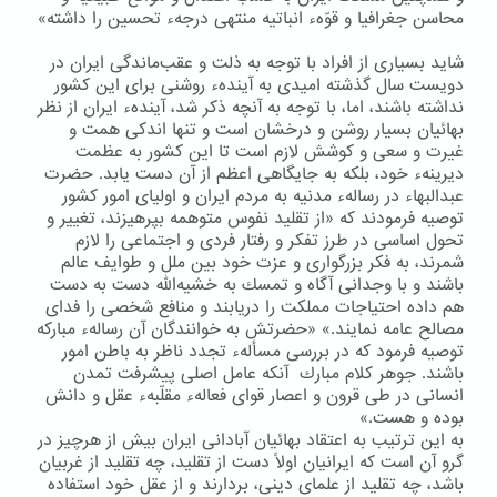
محاسن جغرافیا و قوّهء انباتیه منتهی درجهء تحسین را داشته»
شاید بسیاری از افراد با توجه به ذلت و عقب‌ماندگی ایران در
دویست سال گذشته امیدی به آیندهء روشنی برای این كشور
نداشته باشند، اما، با توجه به آنچه ذكر شد، آیندهء ایران از نظر
بهائیان بسیار روشن و درخشان است و تنها اندكی همت و
غیرت و سعی و كوشش لازم است تا این كشور به عظمت
دیرینهء خود، بلكه به جایگاهی اعظم از آن دست یابد. حضرت
عبدالبهاء در رسالهء مدنیه به مردم ایران و اولیای امور كشور
توصیه فرمودند كه «از تقلید نفوس متوهمه بپرهیزند، تغییر و
تحول اساسی در طرز تفكر و رفتار فردی و اجتماعی را لازم
شمرند، به فكر بزرگواری و عزت خود بین ملل و طوایف عالم
باشند و با وجدانی آگاه و تمسك به خشیه‌الله دست به دست
هم داده احتیاجات مملكت را دریابند و منافع شخصی را فدای
مصالح عامه نمایند.» «حضرتش به خوانندگان آن رسالهء مباركه
توصیه فرمود كه در بررسی مسألهء تجدد ناظر به باطن امور
باشند. جوهر كلام مبارك آنكه عامل اصلی پیشرفت تمدن
انسانی در طی قرون و اعصار قوای فعالهء مقلّبهء عقل و دانش
بوده و هست.»
به این ترتیب به اعتقاد بهائیان آبادانی ایران بیش از هرچیز در
گرو آن است كه ایرانیان اولاً دست از تقلید، چه تقلید از غربیان
باشد، چه تقلید از علمای دینی، بردارند و از عقل خود استفاده