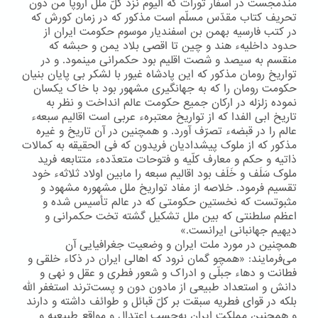
مندمجست در اسفار تورات که الیوم نزد کلّ ملل اروپا من دون
تحریف کتاب مقدّس مسلّم است مذکور که در زمان کورش که
در کتب فارسیه بهمن بن اسفندیار موسوم حکومت ایران از
حدود داخلیهء هند و چین تا اقصی بلاد یمن و حبشه که
منقسم به سیصد و شصت اقلیم بود حکمرانی مینمود. و در
تواریخ رومان مذکور که این پادشاه غیور با لشکر بی پایان بنیان
حکومت رومان را که به جهانگیری مشهور بود با خاک یکسان
نموده زلزله در ارکان جمیع حکومت عالم انداخت و نظر به
تاریخ ابی الفدا که از تواریخ معتبرهء عربی است اقالیم سبعهء
عالم را در قبضهء تصرّف آورد. و همچنین در آن تاریخ و غیره
مذکور که از ملوک پیشدادیان فریدون که فی الحقیقه به کمالات
ذاتیه و حکم و معارف کلّیه و فتوحات متعدّدهء متتابعه فرید
ملوک سَلَف و خَلَف بود اقالیم سبعه را مابین اولاد ثلاثهء خود
تقسیم فرمود. خلاصه از مفاد تواریخ ملل مشهوره مشهود و
مثبوتست که نخستین حکومتی که در عالم تأسیس شده و
اعظم سلطنتی که بین ملل تشکیل گشته تخت حکمرانی و
دیهیم جهانبانی ایرانست.»
همچنین در مورد ملت ایران و وضعیت جغرافیایی آن
می‌فرمایند: «همچو گمان نرود که اهالی ایران در ذکاء خلقی و
فطانت و دهاء جبلّی و ادراک و شعور فطری و عقل و نهی و
دانش و استعداد طبیعی از مادون دون و پست‌ترند استغفر اللّه
بلکه در قوای فطریه سبقت بر کلّ قبائل و طوائف داشته و دارند
و همچنین مملکت ایران به‌حسب اعتدال و مواقع طبیعیه و