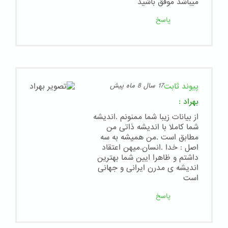
ميباشد موفق باشيد
پاسخ
پیوند ثابت
17 سال 8 ماه پیش
بهراد
:
از بیانات زیبا شما ممنونم .اندیشه
شما کاملا با اندیشه ذاتی من
مطابق است .من همیشه به سه
اصل : خدا .انسان.میهن اعتقاد
داشتم و ظاهرا ایین شما بهترین
اندیشه ی مدرن ایرانی و جهانی
است
پاسخ