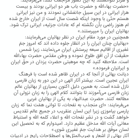
و هرگز نتوانستند به این كشور مراجعت كنند، می‌فرمایند:
«حضرت بهاءالله و حضرت باب هر دو ایرانی بودند و بیست
هزار ایرانی در این سبیل جانفشانی نمودند و من نیز ایرانی
هستم حتّی با وجود اینکه شصت سال است از ایران خارج شده
ام هنوز راضی بآن نگشته ام که عادات جزئیهء ایرانی ترک شود.
بهائیان ایران را میپرستند.»
همچنین در مورد مقام ایران در نظر بهائیان می‌فرمایند:
«بهائیان چنان ایران را در انظار جلوه داده اند که امروز جمّ
غفیری از اقالیم سبعه پرستش ایران می‌نمایند، زیرا شمس
حقیقت از آن افق طلوع نموده و وطن مقدّس حضرت بهاءالله
است. ملاحظه کنید که چه موهبتی حضرت یزدان در حقّ ایران
و ایرانیان فرموده.»
دیانت بهائی از آنجا كه در ایران ظاهر شده است با فرهنگ
ایران عجین است. بیشتر آثار الهی در این دور به زبان فارسی
نازل شده است. به همین دلیل اكنون بسیاری از بهائیان عالم
زبان فارسی می‌آموزند تا بتوانند كلام الهی را به زبان نزولی آن
مطالعه كنند. حضرت عبدالبهاء به یكی از بهائیان غربی
می‌فرمایند: «ای منجذب به نفحات، تا توانی همّت نما که زبان
پارسی بیاموزی زیرا این لسان عنقریب در جمیع عالم تقدیس
خواهد گشت و در نشر نفحات الله و اعلاء کلمه الله و استنباط
معانی آیات الله مدخل عظیم دارد. امیدوارم که به تحصیل این
لسان موفّق بر هدایت جمّ غفیری شوی.»
آثار بهائی از اشعار و ضرب‌المثل‌ها و اصطلاحات رایج در ادبیات