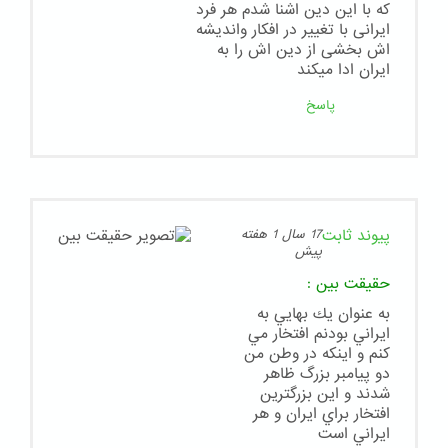
که با این دین اشنا شدم هر فرد
ایرانی با تغییر در افکار واندیشه
اش بخشی از دین اش را به
ایران ادا میکند
پاسخ
پیوند ثابت
17 سال 1 هفته
پیش
حقيقت بين
:
به عنوان يك بهايي به
ايراني بودنم افتخار مي
كنم و اينكه در وطن من
دو پيامبر بزرگ ظاهر
شدند و اين بزرگترين
افتخار براي ايران و هر
ايراني است