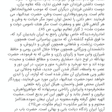
دوست داشتن فرزندان خود فخری ندارد، بلكه علاوه برآن،
دوست داشتن فرزندان دیگران است كه موجب فخرواتحاداهل
عالم است. ودرموردوفاداری نسبت وطن، حضرت عبدالبهاء می
فرمایند :«هر ذلتی را تحمل توان نمود مگر خیانت به وطن و
هر گناهی قابل عفو و ومغفرت است مگر هتك ناموس دولت و
مضرّت ملّت» ( گلزار تعالیم بهایی، ص 45).
امادربارهءدیدگاه خاص بهائیان راجع به ایران بایدبیان كرد كه،
ما فوق شكوه گذشتهءآن كه مدیون پیامبرانی است همچون
حضرت زرتشت، و شاهانی همچون كورش و داریوش، و
دانشمندان وبزرگانی همچون مولانا جلال الدین رومی و حافظ
شیرازی وابن سینا و زكریای رازی، و ملتی كه به فرمودهء حضرت
بهاءالله در لوح دنیا، «مشارق رحمت و مطالع شفقت و محبت»
بوده اند و «به نورخرد و دانش» منور و مزین، در این دور و
عصر، به واسطهء آشكار شدن آئین جدید، شكوه وجلالی بی
نظیر وبی همتابرای آن مقدّر شده است كه آوازهء آن را ابدی
خواهد نمود.حضرت عبدالبهاء دراین مورد می فرمایند، پروردگار
المیان محض فضل واحسان، هیكل ایران رابه خلعتی
مفتخرفرموده وایرانیان راتاجی برسرنهاده كه جواهرزواهرش،
برقرون و اعصار بتابد و آن ظهور این امر بدیع است...مشیت
الهیه تعلق گرفته وقوهءمعنویه در ایران نبعان نموده.هذاامرٌ
محتوم و و عدٌغیر مكذوب» (پیام ملكوت، ص112).
آری! ایران زادگاه دیانت بابی و بهائی است. حضرت باب در