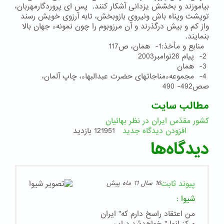
بیاموزند و بخشش یزدانی آشكار كنند. پس ای پروردگارمهربان،
توپشت وپناه باش ونیروی بازوبخش، تابه آرزوی خویش رسند
واز كم و بیش درگذرند و آن مرزوبوم را چون نمونهء جهان بالا
بنمایند.
منابع و مأخذ:1- همان، ص117
2- پیام 26نوامبر2003
3- همان
4- مجموعهءمناجاتهای حضرت عبدالبهاء، چاپ آلمان،
صص492- 490
مطالب سایت
کشور مقدّس ایران در نظر بهائیان
افزودن دیدگاه جدید
121951 بازدید
دیدگاه‌ها
پیوند ثابت
16 سال 11 ماه پیش
شیوا
:
من اعتقاد راسخ دارم که" ایران