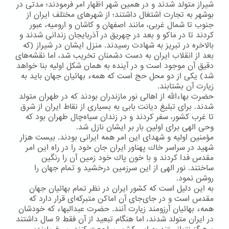
شیراز متولد شدند و در همین شهر اظهار امر فرمودند؛ مدتی در
بوشهر به تجارت اشتغال داشتند؛ از شهرهای مختلف ایران از
جنوب تا شمال غربی، مانند اصفهان و كاشان و ارومیه، عبور
كردند تا در ماكو و بعد در چهریق در آذربایجان زندانی شدند و
بالاخره در تبریز به شهادت رسیدند. منزل ایشان در شیراز (كه
بعد از انقلاب ایران به دست دشمنان تخریب شد، اما نقشه‌های
دقیق آن موجود است و در آینده به همان شكل اولیه بنا خواهد
شد) یكی از دو محل حج است كه همهء بهائیان جهان باید به
زیارت آن بشتابند.
حضرت بهاءالله از اهالی نور مازندران بودند كه در طهران متولد
شدند. برای تبلیغ دیانت بابی به بسیاری از نقاط ایران از شرق
تا غرب كشور، سفر كردند و در زندان سیاه‌چال طهران بود كه
وحی الهی برای اولین بار بر ایشان نازل شد.
مؤمنین اولیه و شهدای این امر همه ایرانی بودند. بیست هزار
شهید در سراسر خاك پهناور ایران جان خود را در راه این امر
مقدس فدا كردند و با خون پاك خود زمین آن را رنگین
ساختند. نور الهی از این سرزمین درخشید و تمام جهان را
روشن نمود.
به این دلیل است كه كشور ایران در نظر تمام بهائیان جهان
مقدس است و در جای‌جای آن اماكن متبركه‌ای قرار دارد كه
همهء بهائیان آرزومند زیارت آنند. حضرت عبدالبهاء كه خودشان
در ایران متولد شدند، اما هنگام تبعید از آن فقط 9 سال داشتند