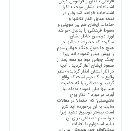
افراطی نیاکان و فراموش کردن
اشتباهات ایشان موجب تکرار
اشتباهات خواهد شد ولی در
نقطه مقابل انکار تلاشها و
خدمات ایشان هم بی هویتی و
سقوط فرهنگی را بدنبال خواهد
آورد درضمن خاطر نشان
میگردد که حضرت عبدالبها در
هیچ جا وقوع جنگ جهانی سوم
را پیش بینی ننموده اند زیرا
جنگ جهانی دوم دو دهه بعد از
صعود ایشان آغاز گردید . آنچه
در آثار ایشان انذار گردیده خطر
وقوع جنگ دوم است که واقع
گردید و مصائبی را که حضرت
عبدالبها بیان نموده بودند ببار
آورد. در مورد " افکار پوچ
فاشیستی" که احتمالا در مقالات
سایت به آن برخورده اید لازم
است بیشتر توضیح دهید زیرا
نتوانستم مصداقی برای آن
بیابم امیدوارم با نظرات
موشکافانه خود همچنان ما را در