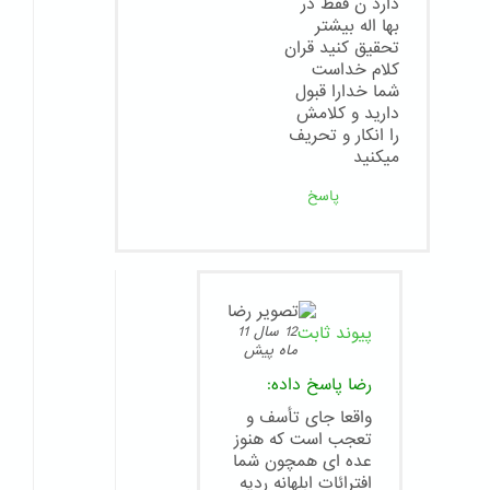
دارد ن فقط در
بها اله بیشتر
تحقیق کنید قران
کلام خداست
شما خدارا قبول
دارید و کلامش
را انکار و تحریف
میکنید
پاسخ
پیوند ثابت
12 سال 11
ماه پیش
رضا
پاسخ داده:
واقعا جای تأسف و
تعجب است که هنوز
عده ای همچون شما
افترائات ابلهانه ردیه