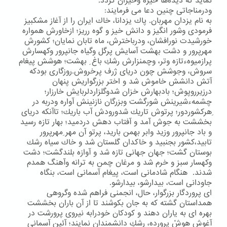
نماید كه دیده‌ها خیره وحیران گردد.
ودرمناجاتی چنین دعا می فرمایند:
به نام یزدان مهربان. پاك یزدانا، خاك ایران را از آغاز مشكبیز
فرمودی وشور انگیز و دانش خیز و گوه رریز؛ ازخاورش همواره
خورشیدت نورافشان، ودرباخترش، ماه تابان نمایان؛ كشورش
مهرپرور و دشت بهشت آسایش پرگل وگیاه جانپرور وكهسارش
پرازمیوهءتازه وتر، وچمنزارش رشكِ باغ ِ بهشت؛ هوشش پیغام
سروش، وجوشش چون دریای ژرف پرخروش.روزگاری بودكه
آتش دانشش خاموش شد و اختر بزرگواریش پنهان
درزیرروپوش؛ بادبهارش خزان شدوگلزاردلربایش خارزار؛
چشمهءشیرینش شورگشت وبزرگان نازنینش آواره ودربه در
ِهركشوردور؛ پرتوش تاریك شدورودش آب باریك؛ تاآنكه دریای
بخششت به جوش آمد و آفتاب دهش دردمید؛ بهار تازه رسید
و باد جانپرور وزید وابر بهمن بارید، پرتو آن مهر ِمهرپرور
تابید،كشور بجنبید و خاكدان گلستان شد و خاك سیاه رشك
بوستان گشت؛ جهان جهانی تازه شد و آوازه بلندگشت؛ دشت
وكهسار سبز و خرم شد و مرغان چمن به ترانه وآهنگ همدم
شدند. هنگام شادمانی است، پیغام آسمانی است، بنگاه
جاودانی است، بیدارشو، بیدارشو.
ای پروردگار بزرگوار، حال، انجمنی فراهم شده وگروهی
همداستان گشته كه به جان بكوشند تا از آن باران بخششت
بهره ای به یاران دهند و كودكان خودرابه نیروی پرورشت در
آغوش هوشْ پرورده، رشكِ دانشمندان نمایند؛ آئین آسمانی