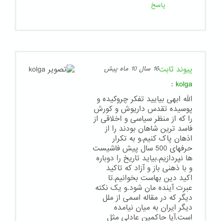
پاسخ
پیوند ثابت
16 سال 10 ماه پیش
:
kolga
الله ابهی بیایید تفکر چروکیده و
پوسیده تقدس داریوش و کورش
را که از منظر سیاسی و اخلاقی از
فاسد ترین شاهان بودند را از
اذهان پاک کنیم.و به تکرار
حرفهای 500 سال پیش فاشیست
ها نپردازیم.بیاید تاریخ را دوباره
و با ذهنی باز و آزاد که تاکید
اکید دین بهاست بخوانیم.تا
عبرت آینده مان شود.و یک نکته
دیگر که در مقاله اسمی از ملل
دیگر ایران به میان نیامده
است.آیا حاکمین عادلی مثل