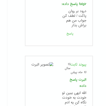
falgir
پاسخ داده:
درود بر روان
پاکت / لطف کن
جواب من هم
براش بذار
پاسخ
پیوند ثابت
13
سال
10 ماه پیش
البرت
پاسخ
داده:
الله ابهی ببین تو
خودت به خودت
نگاه کن یه ادم