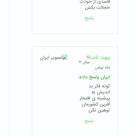
فاسدی از خودت
خجالت بکش
پاسخ
پیوند ثابت
12
سال 11
ماه پیش
ایران
پاسخ داده:
کوته فکر بد
اندیش به
پیشینه ی افتخار
آفرین کشورمان
توهین نکن
پاسخ