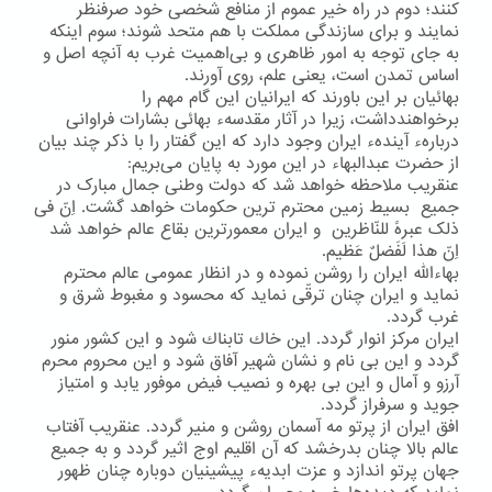
كنند؛ دوم در راه خیر عموم از منافع شخصی خود صرفنظر
نمایند و برای سازندگی مملكت با هم متحد شوند؛ سوم اینكه
به جای توجه به امور ظاهری و بی‌اهمیت غرب به آنچه اصل و
اساس تمدن است، یعنی علم، روی آورند.
بهائیان بر این باورند كه ایرانیان این گام مهم را
برخواهندداشت، زیرا در آثار مقدسهء بهائی بشارات فراوانی
دربارهء آیندهء ایران وجود دارد كه این گفتار را با ذكر چند بیان
از حضرت عبدالبهاء در این مورد به پایان می‌بریم:
عنقریب ملاحظه خواهد شد که دولت وطنی جمال مبارک در
جمیع بسیط زمین محترم ترین حکومات خواهد گشت. اِنّ فی
ذلک عبرهً للنّاظرین و ایران معمورترین بقاع عالم خواهد شد
اِنّ هذا لَفَضلٌ عَظیم.
بهاءالله ایران را روشن نموده و در انظار عمومی عالم محترم
نماید و ایران چنان ترقّی نماید که محسود و مغبوط شرق و
غرب گردد.
ایران مركز انوار گردد. این خاك تابناك شود و این كشور منور
گردد و این بی نام و نشان شهیر آفاق شود و این محروم محرم
آرزو و آمال و این بی بهره و نصیب فیض موفور یابد و امتیاز
جوید و سرفراز گردد.
افق ایران از پرتو مه آسمان روشن و منیر گردد. عنقریب آفتاب
عالم بالا چنان بدرخشد كه آن اقلیم اوج اثیر گردد و به جمیع
جهان پرتو اندازد و عزت ابدیهء پیشینیان دوباره چنان ظهور