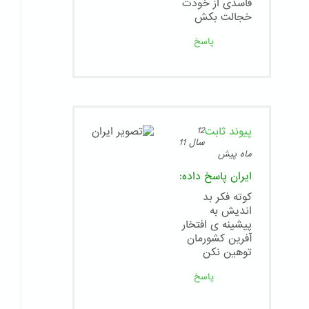
فاسدی از خودت
خجالت بکش
پاسخ
پیوند ثابت
12
سال 11
ماه پیش
ایران
پاسخ داده:
کوته فکر بد
اندیش به
پیشینه ی افتخار
آفرین کشورمان
توهین نکن
پاسخ