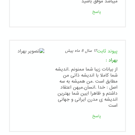
ميباشد موفق باشيد
پاسخ
پیوند ثابت
17 سال 8 ماه پیش
بهراد
:
از بیانات زیبا شما ممنونم .اندیشه
شما کاملا با اندیشه ذاتی من
مطابق است .من همیشه به سه
اصل : خدا .انسان.میهن اعتقاد
داشتم و ظاهرا ایین شما بهترین
اندیشه ی مدرن ایرانی و جهانی
است
پاسخ