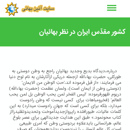
رفتن
به
محتوای
اصلی
کشور مقدّس ایران در نظر بهائیان
دربارهءدیدگاه بدیع وجدید بهائیان راجع به وطن دوستی به
طوركلی، حضرت بهاءالله ازجمله دریكی ازآثارشان به نام لوح دنیا
می فرمایند: «از قبل فرموده اند،'حبّ الوطن من الایمان'
(دوستی وطن از ایمان است)، ولسان عظمت (حضرت بهاءالله)
دریوم ظهورفرموده: 'لیس الفخر لمن یحب الوطن بل لمن یحب
العالم' (فخرومباهات برای کسی نیست که وطن رادوست
میدارد، بلکه برای کسی است که جهان رادوست میدارد) به این
كلمات عالیات، طیورافئده راپروازجدیدآموخت وتحدیدوتقلیدرااز
كتاب محونمود.» طبق این هدایت جدیدالهی برای عصر بلوغ
عالم، هرانسانی بایدعلاوه بردوستی وطن كه امری طبیعی
است، كل عالم انسانی را نیزدوست بدارد؛همچنان كه صرف