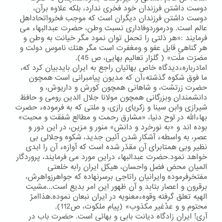
دوست داشتن فرزندان خود فخری ندارد، بلكه علاوه برآن،
دوست داشتن فرزندان دیگران است كه موجب فخرواتحاداهل
عالم است. ودرموردوفاداری نسبت وطن، حضرت عبدالبهاء می
فرمایند :«هر ذلتی را تحمل توان نمود مگر خیانت به وطن و
هر گناهی قابل عفو و ومغفرت است مگر هتك ناموس دولت و
مضرّت ملّت» ( گلزار تعالیم بهایی، ص 45).
امادربارهءدیدگاه خاص بهائیان راجع به ایران بایدبیان كرد كه،
ما فوق شكوه گذشتهءآن كه مدیون پیامبرانی است همچون
حضرت زرتشت، و شاهانی همچون كورش و داریوش، و
دانشمندان وبزرگانی همچون مولانا جلال الدین رومی و حافظ
شیرازی وابن سینا و زكریای رازی، و ملتی كه به فرمودهء حضرت
بهاءالله در لوح دنیا، «مشارق رحمت و مطالع شفقت و محبت»
بوده اند و «به نورخرد و دانش» منور و مزین، در این دور و
عصر، به واسطهء آشكار شدن آئین جدید، شكوه وجلالی بی
نظیر وبی همتابرای آن مقدّر شده است كه آوازهء آن را ابدی
خواهد نمود.حضرت عبدالبهاء دراین مورد می فرمایند، پروردگار
المیان محض فضل واحسان، هیكل ایران رابه خلعتی
مفتخرفرموده وایرانیان راتاجی برسرنهاده كه جواهرزواهرش،
برقرون و اعصار بتابد و آن ظهور این امر بدیع است...مشیت
الهیه تعلق گرفته وقوهءمعنویه در ایران نبعان نموده.هذاامرٌ
محتوم و و عدٌغیر مكذوب» (پیام ملكوت، ص112).
آری! ایران زادگاه دیانت بابی و بهائی است. حضرت باب در