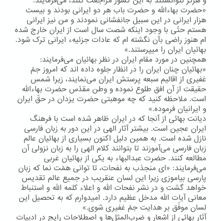
و هرگز نتوانستند به این كشور مراجعت كنند، می‌فرمایند:
«حضرت بهاءالله و حضرت باب هر دو ایرانی بودند و بیست
هزار ایرانی در این سبیل جانفشانی نمودند و من نیز ایرانی
هستم حتّی با وجود اینکه شصت سال است از ایران خارج شده
ام هنوز راضی بآن نگشته ام که عادات جزئیهء ایرانی ترک شود.
بهائیان ایران را میپرستند.»
همچنین در مورد مقام ایران در نظر بهائیان می‌فرمایند:
«بهائیان چنان ایران را در انظار جلوه داده اند که امروز جمّ
غفیری از اقالیم سبعه پرستش ایران می‌نمایند، زیرا شمس
حقیقت از آن افق طلوع نموده و وطن مقدّس حضرت بهاءالله
است. ملاحظه کنید که چه موهبتی حضرت یزدان در حقّ ایران
و ایرانیان فرموده.»
دیانت بهائی از آنجا كه در ایران ظاهر شده است با فرهنگ
ایران عجین است. بیشتر آثار الهی در این دور به زبان فارسی
نازل شده است. به همین دلیل اكنون بسیاری از بهائیان عالم
زبان فارسی می‌آموزند تا بتوانند كلام الهی را به زبان نزولی آن
مطالعه كنند. حضرت عبدالبهاء به یكی از بهائیان غربی
می‌فرمایند: «ای منجذب به نفحات، تا توانی همّت نما که زبان
پارسی بیاموزی زیرا این لسان عنقریب در جمیع عالم تقدیس
خواهد گشت و در نشر نفحات الله و اعلاء کلمه الله و استنباط
معانی آیات الله مدخل عظیم دارد. امیدوارم که به تحصیل این
لسان موفّق بر هدایت جمّ غفیری شوی.»
آثار بهائی از اشعار و ضرب‌المثل‌ها و اصطلاحات رایج در ادبیات