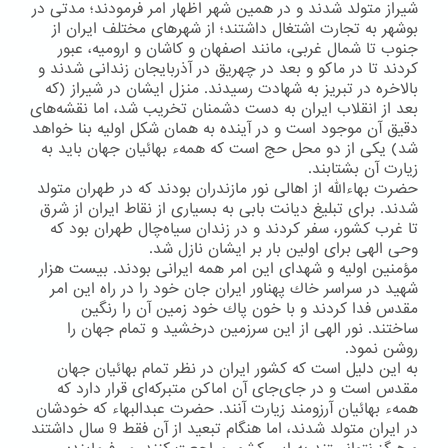
شیراز متولد شدند و در همین شهر اظهار امر فرمودند؛ مدتی در
بوشهر به تجارت اشتغال داشتند؛ از شهرهای مختلف ایران از
جنوب تا شمال غربی، مانند اصفهان و كاشان و ارومیه، عبور
كردند تا در ماكو و بعد در چهریق در آذربایجان زندانی شدند و
بالاخره در تبریز به شهادت رسیدند. منزل ایشان در شیراز (كه
بعد از انقلاب ایران به دست دشمنان تخریب شد، اما نقشه‌های
دقیق آن موجود است و در آینده به همان شكل اولیه بنا خواهد
شد) یكی از دو محل حج است كه همهء بهائیان جهان باید به
زیارت آن بشتابند.
حضرت بهاءالله از اهالی نور مازندران بودند كه در طهران متولد
شدند. برای تبلیغ دیانت بابی به بسیاری از نقاط ایران از شرق
تا غرب كشور، سفر كردند و در زندان سیاه‌چال طهران بود كه
وحی الهی برای اولین بار بر ایشان نازل شد.
مؤمنین اولیه و شهدای این امر همه ایرانی بودند. بیست هزار
شهید در سراسر خاك پهناور ایران جان خود را در راه این امر
مقدس فدا كردند و با خون پاك خود زمین آن را رنگین
ساختند. نور الهی از این سرزمین درخشید و تمام جهان را
روشن نمود.
به این دلیل است كه كشور ایران در نظر تمام بهائیان جهان
مقدس است و در جای‌جای آن اماكن متبركه‌ای قرار دارد كه
همهء بهائیان آرزومند زیارت آنند. حضرت عبدالبهاء كه خودشان
در ایران متولد شدند، اما هنگام تبعید از آن فقط 9 سال داشتند