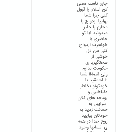
جای تآسفه سعی
کن اسلام را قبول
کنی چرا شما
بهاییا ازدواج با
محارم را جایز
میدونید ایا تو
حاضری با
خواهرت ازدواج
کنی من دل
خوشی از
سختگیریا ی
حکومت ندارم
ولی انصافا شما
یا احمقید یا
خودتونو بخاطر
دنیاطلبی و
بودجه های کلان
اسراییل به
حماقت زدید به
خودتان بیایید
روح خدا در همه
ی انسانها وجود