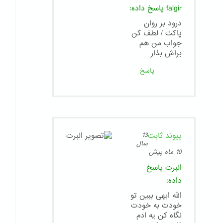
falgir
پاسخ داده:
درود بر روان
پاکت / لطف کن
جواب من هم
براش بذار
پاسخ
پیوند ثابت
13
سال
10 ماه پیش
البرت
پاسخ
داده:
الله ابهی ببین تو
خودت به خودت
نگاه کن یه ادم