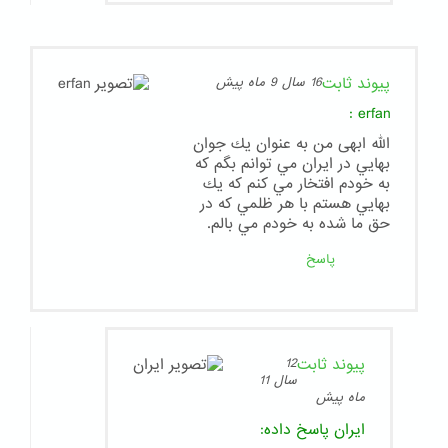
پیوند ثابت
16 سال 9 ماه پیش
:
erfan
الله ابهی من به عنوان يك جوان
بهايي در ايران مي توانم بگم كه
به خودم افتخار مي كنم كه يك
بهايي هستم با هر ظلمي كه در
حق ما شده به خودم مي بالم.
پاسخ
پیوند ثابت
12
سال 11
ماه پیش
ایران
پاسخ داده: