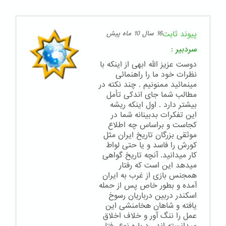
پیوند ثابت
16 سال 10 ماه پیش
سردبیر
:
دوست عزیز الله ابهی از اینکه با
نظرات خود ما را راهنمائی
مینمائید ممنونیم . چند نکته در
مطالب شما جای اندکی تأمل
بیشتر دارد . اول اینکه ریشه
این تفکرات بدبینانه شما در
کجاست و براساس چه اطلاع
موثقی بزرگان تاریخ ایران مثل
کورش را فاسد و یا حتی لواط
کار میدانید. آنچه تاریخ گواهی
میدهد این است که رفتار
همجنس بازی از غرب به ایران
آمده و بطور خاص پس از حمله
اسکندر دربین درباریان رسوخ
یافته و شاهان هخامنشی این
عمل را ننگ آور و خلاف اخلاق