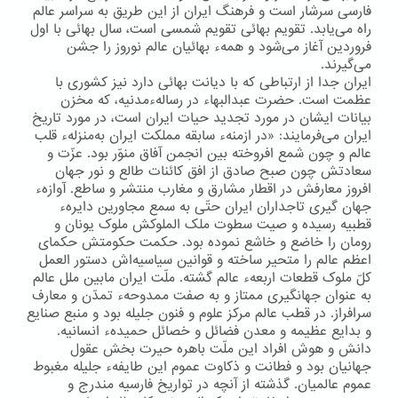
فارسی سرشار است و فرهنگ ایران از این طریق به سراسر عالم
راه می‌یابد. تقویم بهائی تقویم شمسی است، سال بهائی با اول
فروردین آغاز می‌شود و همهء بهائیان عالم نوروز را جشن
می‌گیرند.
ایران جدا از ارتباطی كه با دیانت بهائی دارد نیز كشوری با
عظمت است. حضرت عبدالبهاء در رسالهءمدنیه، كه مخزن
بیانات ایشان در مورد تجدید حیات ایران است، در مورد تاریخ
ایران می‌فرمایند: «در ازمنهء سابقه مملکت ایران به‌منزلهء قلب
عالم و چون شمع افروخته بین انجمن آفاق منوّر بود. عزّت و
سعادتش چون صبح صادق از افق کائنات طالع و نور جهان
افروز معارفش در اقطار مشارق و مغارب منتشر و ساطع. آوازهء
جهان گیری تاجداران ایران حتّی به سمع مجاورین دایرهء
قطبیه رسیده و صیت سطوت ملک الملوکش ملوک یونان و
رومان را خاضع و خاشع نموده بود. حکمت حکومتش حکمای
اعظم عالم را متحیر ساخته و قوانین سیاسیه‌اش دستور العمل
کلّ ملوک قطعات اربعهء عالم گشته. ملّت ایران مابین ملل عالم
به عنوان جهانگیری ممتاز و به صفت ممدوحهء تمدّن و معارف
سرافراز. در قطب عالم مرکز علوم و فنون جلیله بود و منبع صنایع
و بدایع عظیمه و معدن فضائل و خصائل حمیدهء انسانیه.
دانش و هوش افراد این ملّت باهره حیرت بخش عقول
جهانیان بود و فطانت و ذکاوت عموم این طایفهء جلیله مغبوط
عموم عالمیان. گذشته از آنچه در تواریخ فارسیه مندرج و