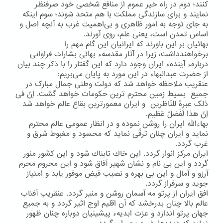
كنند؛ دوم در راه خیر عموم از منافع شخصی خود صرفنظر
نمایند و برای سازندگی مملكت با هم متحد شوند؛ سوم اینكه
به جای توجه به امور ظاهری و بی‌اهمیت غرب به آنچه اصل و
اساس تمدن است، یعنی علم، روی آورند.
بهائیان بر این باورند كه ایرانیان این گام مهم را
برخواهندداشت، زیرا در آثار مقدسهء بهائی بشارات فراوانی
دربارهء آیندهء ایران وجود دارد كه این گفتار را با ذكر چند بیان
از حضرت عبدالبهاء در این مورد به پایان می‌بریم:
عنقریب ملاحظه خواهد شد که دولت وطنی جمال مبارک در
جمیع بسیط زمین محترم ترین حکومات خواهد گشت. اِنّ فی
ذلک عبرهً للنّاظرین و ایران معمورترین بقاع عالم خواهد شد
اِنّ هذا لَفَضلٌ عَظیم.
بهاءالله ایران را روشن نموده و در انظار عمومی عالم محترم
نماید و ایران چنان ترقّی نماید که محسود و مغبوط شرق و
غرب گردد.
ایران مركز انوار گردد. این خاك تابناك شود و این كشور منور
گردد و این بی نام و نشان شهیر آفاق شود و این محروم محرم
آرزو و آمال و این بی بهره و نصیب فیض موفور یابد و امتیاز
جوید و سرفراز گردد.
افق ایران از پرتو مه آسمان روشن و منیر گردد. عنقریب آفتاب
عالم بالا چنان بدرخشد كه آن اقلیم اوج اثیر گردد و به جمیع
جهان پرتو اندازد و عزت ابدیهء پیشینیان دوباره چنان ظهور