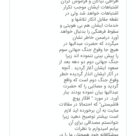
افراطی نیاکان و فراموش کردن
اشتباهات ایشان موجب تکرار
اشتباهات خواهد شد ولی در
نقطه مقابل انکار تلاشها و
خدمات ایشان هم بی هویتی و
سقوط فرهنگی را بدنبال خواهد
آورد درضمن خاطر نشان
میگردد که حضرت عبدالبها در
هیچ جا وقوع جنگ جهانی سوم
را پیش بینی ننموده اند زیرا
جنگ جهانی دوم دو دهه بعد از
صعود ایشان آغاز گردید . آنچه
در آثار ایشان انذار گردیده خطر
وقوع جنگ دوم است که واقع
گردید و مصائبی را که حضرت
عبدالبها بیان نموده بودند ببار
آورد. در مورد " افکار پوچ
فاشیستی" که احتمالا در مقالات
سایت به آن برخورده اید لازم
است بیشتر توضیح دهید زیرا
نتوانستم مصداقی برای آن
بیابم امیدوارم با نظرات
موشکافانه خود همچنان ما را در