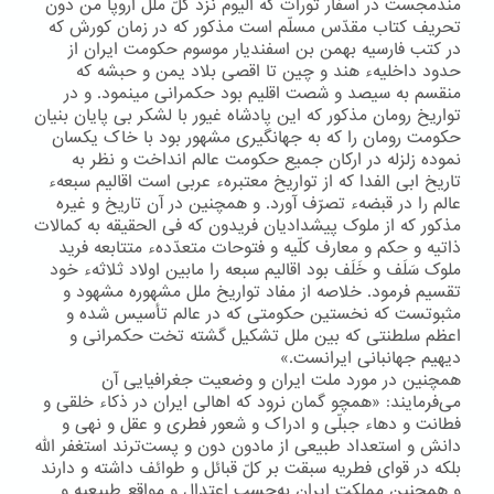
مندمجست در اسفار تورات که الیوم نزد کلّ ملل اروپا من دون
تحریف کتاب مقدّس مسلّم است مذکور که در زمان کورش که
در کتب فارسیه بهمن بن اسفندیار موسوم حکومت ایران از
حدود داخلیهء هند و چین تا اقصی بلاد یمن و حبشه که
منقسم به سیصد و شصت اقلیم بود حکمرانی مینمود. و در
تواریخ رومان مذکور که این پادشاه غیور با لشکر بی پایان بنیان
حکومت رومان را که به جهانگیری مشهور بود با خاک یکسان
نموده زلزله در ارکان جمیع حکومت عالم انداخت و نظر به
تاریخ ابی الفدا که از تواریخ معتبرهء عربی است اقالیم سبعهء
عالم را در قبضهء تصرّف آورد. و همچنین در آن تاریخ و غیره
مذکور که از ملوک پیشدادیان فریدون که فی الحقیقه به کمالات
ذاتیه و حکم و معارف کلّیه و فتوحات متعدّدهء متتابعه فرید
ملوک سَلَف و خَلَف بود اقالیم سبعه را مابین اولاد ثلاثهء خود
تقسیم فرمود. خلاصه از مفاد تواریخ ملل مشهوره مشهود و
مثبوتست که نخستین حکومتی که در عالم تأسیس شده و
اعظم سلطنتی که بین ملل تشکیل گشته تخت حکمرانی و
دیهیم جهانبانی ایرانست.»
همچنین در مورد ملت ایران و وضعیت جغرافیایی آن
می‌فرمایند: «همچو گمان نرود که اهالی ایران در ذکاء خلقی و
فطانت و دهاء جبلّی و ادراک و شعور فطری و عقل و نهی و
دانش و استعداد طبیعی از مادون دون و پست‌ترند استغفر اللّه
بلکه در قوای فطریه سبقت بر کلّ قبائل و طوائف داشته و دارند
و همچنین مملکت ایران به‌حسب اعتدال و مواقع طبیعیه و