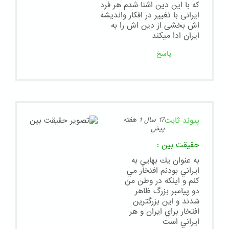
که با این دین اشنا شدم هر فرد
ایرانی با تغییر در افکار واندیشه
اش بخشی از دین اش را به
ایران ادا میکند
پاسخ
پیوند ثابت
17 سال 1 هفته
پیش
حقيقت بين
:
به عنوان يك بهايي به
ايراني بودنم افتخار مي
كنم و اينكه در وطن من
دو پيامبر بزرگ ظاهر
شدند و اين بزرگترين
افتخار براي ايران و هر
ايراني است