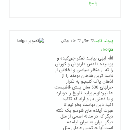
پاسخ
پیوند ثابت
16 سال 10 ماه پیش
:
kolga
الله ابهی بیایید تفکر چروکیده و
پوسیده تقدس داریوش و کورش
را که از منظر سیاسی و اخلاقی از
فاسد ترین شاهان بودند را از
اذهان پاک کنیم.و به تکرار
حرفهای 500 سال پیش فاشیست
ها نپردازیم.بیاید تاریخ را دوباره
و با ذهنی باز و آزاد که تاکید
اکید دین بهاست بخوانیم.تا
عبرت آینده مان شود.و یک نکته
دیگر که در مقاله اسمی از ملل
دیگر ایران به میان نیامده
است.آیا حاکمین عادلی مثل