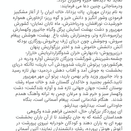
نماید كه دیده‌ها خیره وحیران گردد.
ودرمناجاتی چنین دعا می فرمایند:
به نام یزدان مهربان. پاك یزدانا، خاك ایران را از آغاز مشكبیز
فرمودی وشور انگیز و دانش خیز و گوه رریز؛ ازخاورش همواره
خورشیدت نورافشان، ودرباخترش، ماه تابان نمایان؛ كشورش
مهرپرور و دشت بهشت آسایش پرگل وگیاه جانپرور وكهسارش
پرازمیوهءتازه وتر، وچمنزارش رشكِ باغ ِ بهشت؛ هوشش پیغام
سروش، وجوشش چون دریای ژرف پرخروش.روزگاری بودكه
آتش دانشش خاموش شد و اختر بزرگواریش پنهان
درزیرروپوش؛ بادبهارش خزان شدوگلزاردلربایش خارزار؛
چشمهءشیرینش شورگشت وبزرگان نازنینش آواره ودربه در
ِهركشوردور؛ پرتوش تاریك شدورودش آب باریك؛ تاآنكه دریای
بخششت به جوش آمد و آفتاب دهش دردمید؛ بهار تازه رسید
و باد جانپرور وزید وابر بهمن بارید، پرتو آن مهر ِمهرپرور
تابید،كشور بجنبید و خاكدان گلستان شد و خاك سیاه رشك
بوستان گشت؛ جهان جهانی تازه شد و آوازه بلندگشت؛ دشت
وكهسار سبز و خرم شد و مرغان چمن به ترانه وآهنگ همدم
شدند. هنگام شادمانی است، پیغام آسمانی است، بنگاه
جاودانی است، بیدارشو، بیدارشو.
ای پروردگار بزرگوار، حال، انجمنی فراهم شده وگروهی
همداستان گشته كه به جان بكوشند تا از آن باران بخششت
بهره ای به یاران دهند و كودكان خودرابه نیروی پرورشت در
آغوش هوشْ پرورده، رشكِ دانشمندان نمایند؛ آئین آسمانی