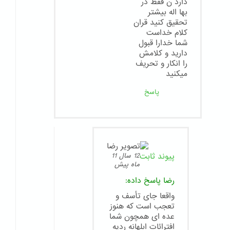
دارد ن فقط در
بها اله بیشتر
تحقیق کنید قران
کلام خداست
شما خدارا قبول
دارید و کلامش
را انکار و تحریف
میکنید
پاسخ
پیوند ثابت
12 سال 11
ماه پیش
رضا
پاسخ داده:
واقعا جای تأسف و
تعجب است که هنوز
عده ای همچون شما
افترائات ابلهانه ردیه