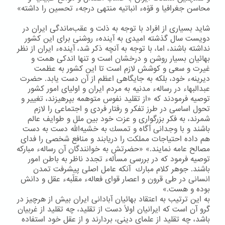
محاسن جغرافیا و قوّهء انباتیه منتهی درجهء تحسین را داشته»
شاید بسیاری از افراد با توجه به ذلت و عقب‌ماندگی ایران در
دویست سال گذشته امیدی به آیندهء روشنی برای این كشور
نداشته باشند، اما، با توجه به آنچه ذكر شد، آیندهء ایران از نظر
بهائیان بسیار روشن و درخشان است و تنها اندكی همت و
غیرت و سعی و كوشش لازم است تا این كشور به عظمت
دیرینهء خود، بلكه به جایگاهی اعظم از آن دست یابد. حضرت
عبدالبهاء در رسالهء مدنیه به مردم ایران و اولیای امور كشور
توصیه فرمودند كه «از تقلید نفوس متوهمه بپرهیزند، تغییر و
تحول اساسی در طرز تفكر و رفتار فردی و اجتماعی را لازم
شمرند، به فكر بزرگواری و عزت خود بین ملل و طوایف عالم
باشند و با وجدانی آگاه و تمسك به خشیه‌الله دست به دست
هم داده احتیاجات مملكت را دریابند و منافع شخصی را فدای
مصالح عامه نمایند.» «حضرتش به خوانندگان آن رسالهء مباركه
توصیه فرمود كه در بررسی مسألهء تجدد ناظر به باطن امور
باشند. جوهر كلام مبارك آنكه عامل اصلی پیشرفت تمدن
انسانی در طی قرون و اعصار قوای فعالهء مقلّبهء عقل و دانش
بوده و هست.»
به این ترتیب به اعتقاد بهائیان آبادانی ایران بیش از هرچیز در
گرو آن است كه ایرانیان اولاً دست از تقلید، چه تقلید از غربیان
باشد، چه تقلید از علمای دینی، بردارند و از عقل خود استفاده