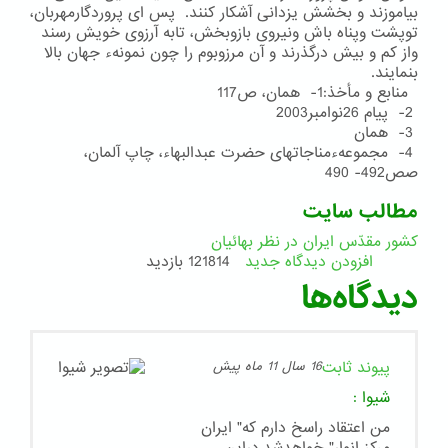
بیاموزند و بخشش یزدانی آشكار كنند. پس ای پروردگارمهربان،
توپشت وپناه باش ونیروی بازوبخش، تابه آرزوی خویش رسند
واز كم و بیش درگذرند و آن مرزوبوم را چون نمونهء جهان بالا
بنمایند.
منابع و مأخذ:1- همان، ص117
2- پیام 26نوامبر2003
3- همان
4- مجموعهءمناجاتهای حضرت عبدالبهاء، چاپ آلمان،
صص492- 490
مطالب سایت
کشور مقدّس ایران در نظر بهائیان
افزودن دیدگاه جدید
121814 بازدید
دیدگاه‌ها
پیوند ثابت
16 سال 11 ماه پیش
شیوا
:
من اعتقاد راسخ دارم که" ایران