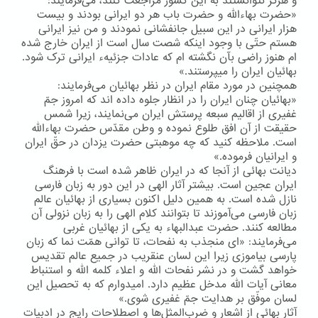
و هرگز نتوانستند به این كشور مراجعت كنند، می‌فرمایند:
«حضرت بهاءالله و حضرت باب هر دو ایرانی بودند و بیست
هزار ایرانی در این سبیل جانفشانی نمودند و من نیز ایرانی
هستم حتّی با وجود اینکه شصت سال است از ایران خارج شده
ام هنوز راضی بآن نگشته ام که عادات جزئیهء ایرانی ترک شود.
بهائیان ایران را میپرستند.»
همچنین در مورد مقام ایران در نظر بهائیان می‌فرمایند:
«بهائیان چنان ایران را در انظار جلوه داده اند که امروز جمّ
غفیری از اقالیم سبعه پرستش ایران می‌نمایند، زیرا شمس
حقیقت از آن افق طلوع نموده و وطن مقدّس حضرت بهاءالله
است. ملاحظه کنید که چه موهبتی حضرت یزدان در حقّ ایران
و ایرانیان فرموده.»
دیانت بهائی از آنجا كه در ایران ظاهر شده است با فرهنگ
ایران عجین است. بیشتر آثار الهی در این دور به زبان فارسی
نازل شده است. به همین دلیل اكنون بسیاری از بهائیان عالم
زبان فارسی می‌آموزند تا بتوانند كلام الهی را به زبان نزولی آن
مطالعه كنند. حضرت عبدالبهاء به یكی از بهائیان غربی
می‌فرمایند: «ای منجذب به نفحات، تا توانی همّت نما که زبان
پارسی بیاموزی زیرا این لسان عنقریب در جمیع عالم تقدیس
خواهد گشت و در نشر نفحات الله و اعلاء کلمه الله و استنباط
معانی آیات الله مدخل عظیم دارد. امیدوارم که به تحصیل این
لسان موفّق بر هدایت جمّ غفیری شوی.»
آثار بهائی از اشعار و ضرب‌المثل‌ها و اصطلاحات رایج در ادبیات