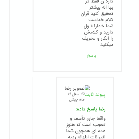
دارد ن فقط در
بها اله بیشتر
تحقیق کنید قران
کلام خداست
شما خدارا قبول
دارید و کلامش
را انکار و تحریف
میکنید
پاسخ
پیوند ثابت
12 سال 11
ماه پیش
رضا
پاسخ داده:
واقعا جای تأسف و
تعجب است که هنوز
عده ای همچون شما
افترائات ابلهانه ردیه