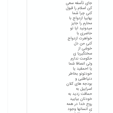
جای تآسفه سعی
کن اسلام را قبول
کنی چرا شما
بهاییا ازدواج با
محارم را جایز
میدونید ایا تو
حاضری با
خواهرت ازدواج
کنی من دل
خوشی از
سختگیریا ی
حکومت ندارم
ولی انصافا شما
یا احمقید یا
خودتونو بخاطر
دنیاطلبی و
بودجه های کلان
اسراییل به
حماقت زدید به
خودتان بیایید
روح خدا در همه
ی انسانها وجود