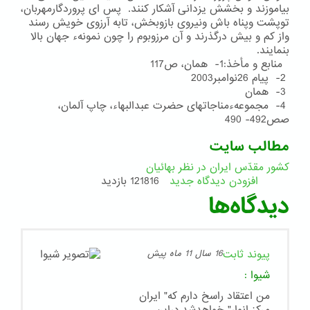
بیاموزند و بخشش یزدانی آشكار كنند. پس ای پروردگارمهربان،
توپشت وپناه باش ونیروی بازوبخش، تابه آرزوی خویش رسند
واز كم و بیش درگذرند و آن مرزوبوم را چون نمونهء جهان بالا
بنمایند.
منابع و مأخذ:1- همان، ص117
2- پیام 26نوامبر2003
3- همان
4- مجموعهءمناجاتهای حضرت عبدالبهاء، چاپ آلمان،
صص492- 490
مطالب سایت
کشور مقدّس ایران در نظر بهائیان
افزودن دیدگاه جدید
121816 بازدید
دیدگاه‌ها
پیوند ثابت
16 سال 11 ماه پیش
شیوا
:
من اعتقاد راسخ دارم که" ایران