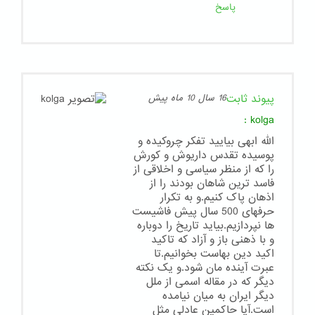
پاسخ
پیوند ثابت
16 سال 10 ماه پیش
:
kolga
الله ابهی بیایید تفکر چروکیده و
پوسیده تقدس داریوش و کورش
را که از منظر سیاسی و اخلاقی از
فاسد ترین شاهان بودند را از
اذهان پاک کنیم.و به تکرار
حرفهای 500 سال پیش فاشیست
ها نپردازیم.بیاید تاریخ را دوباره
و با ذهنی باز و آزاد که تاکید
اکید دین بهاست بخوانیم.تا
عبرت آینده مان شود.و یک نکته
دیگر که در مقاله اسمی از ملل
دیگر ایران به میان نیامده
است.آیا حاکمین عادلی مثل