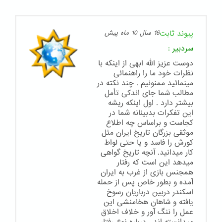
پیوند ثابت
16 سال 10 ماه پیش
سردبیر
:
دوست عزیز الله ابهی از اینکه با
نظرات خود ما را راهنمائی
مینمائید ممنونیم . چند نکته در
مطالب شما جای اندکی تأمل
بیشتر دارد . اول اینکه ریشه
این تفکرات بدبینانه شما در
کجاست و براساس چه اطلاع
موثقی بزرگان تاریخ ایران مثل
کورش را فاسد و یا حتی لواط
کار میدانید. آنچه تاریخ گواهی
میدهد این است که رفتار
همجنس بازی از غرب به ایران
آمده و بطور خاص پس از حمله
اسکندر دربین درباریان رسوخ
یافته و شاهان هخامنشی این
عمل را ننگ آور و خلاف اخلاق