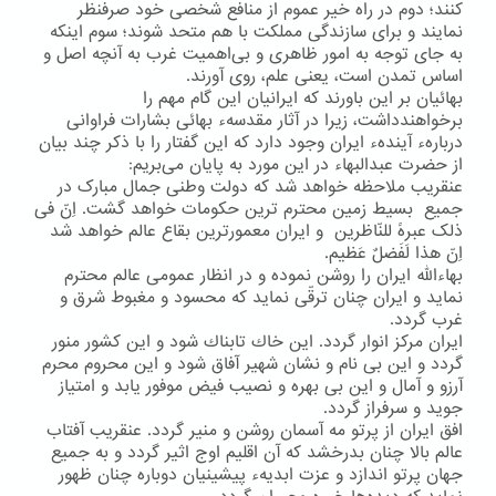
كنند؛ دوم در راه خیر عموم از منافع شخصی خود صرفنظر
نمایند و برای سازندگی مملكت با هم متحد شوند؛ سوم اینكه
به جای توجه به امور ظاهری و بی‌اهمیت غرب به آنچه اصل و
اساس تمدن است، یعنی علم، روی آورند.
بهائیان بر این باورند كه ایرانیان این گام مهم را
برخواهندداشت، زیرا در آثار مقدسهء بهائی بشارات فراوانی
دربارهء آیندهء ایران وجود دارد كه این گفتار را با ذكر چند بیان
از حضرت عبدالبهاء در این مورد به پایان می‌بریم:
عنقریب ملاحظه خواهد شد که دولت وطنی جمال مبارک در
جمیع بسیط زمین محترم ترین حکومات خواهد گشت. اِنّ فی
ذلک عبرهً للنّاظرین و ایران معمورترین بقاع عالم خواهد شد
اِنّ هذا لَفَضلٌ عَظیم.
بهاءالله ایران را روشن نموده و در انظار عمومی عالم محترم
نماید و ایران چنان ترقّی نماید که محسود و مغبوط شرق و
غرب گردد.
ایران مركز انوار گردد. این خاك تابناك شود و این كشور منور
گردد و این بی نام و نشان شهیر آفاق شود و این محروم محرم
آرزو و آمال و این بی بهره و نصیب فیض موفور یابد و امتیاز
جوید و سرفراز گردد.
افق ایران از پرتو مه آسمان روشن و منیر گردد. عنقریب آفتاب
عالم بالا چنان بدرخشد كه آن اقلیم اوج اثیر گردد و به جمیع
جهان پرتو اندازد و عزت ابدیهء پیشینیان دوباره چنان ظهور