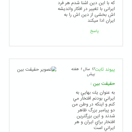
که با این دین اشنا شدم هر فرد
ایرانی با تغییر در افکار واندیشه
اش بخشی از دین اش را به
ایران ادا میکند
پاسخ
پیوند ثابت
17 سال 1 هفته
پیش
حقيقت بين
:
به عنوان يك بهايي به
ايراني بودنم افتخار مي
كنم و اينكه در وطن من
دو پيامبر بزرگ ظاهر
شدند و اين بزرگترين
افتخار براي ايران و هر
ايراني است