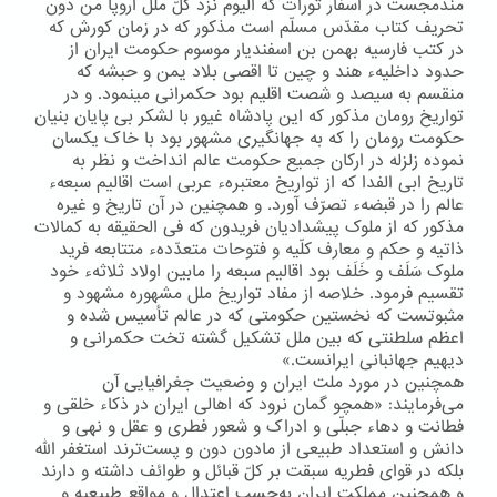
مندمجست در اسفار تورات که الیوم نزد کلّ ملل اروپا من دون
تحریف کتاب مقدّس مسلّم است مذکور که در زمان کورش که
در کتب فارسیه بهمن بن اسفندیار موسوم حکومت ایران از
حدود داخلیهء هند و چین تا اقصی بلاد یمن و حبشه که
منقسم به سیصد و شصت اقلیم بود حکمرانی مینمود. و در
تواریخ رومان مذکور که این پادشاه غیور با لشکر بی پایان بنیان
حکومت رومان را که به جهانگیری مشهور بود با خاک یکسان
نموده زلزله در ارکان جمیع حکومت عالم انداخت و نظر به
تاریخ ابی الفدا که از تواریخ معتبرهء عربی است اقالیم سبعهء
عالم را در قبضهء تصرّف آورد. و همچنین در آن تاریخ و غیره
مذکور که از ملوک پیشدادیان فریدون که فی الحقیقه به کمالات
ذاتیه و حکم و معارف کلّیه و فتوحات متعدّدهء متتابعه فرید
ملوک سَلَف و خَلَف بود اقالیم سبعه را مابین اولاد ثلاثهء خود
تقسیم فرمود. خلاصه از مفاد تواریخ ملل مشهوره مشهود و
مثبوتست که نخستین حکومتی که در عالم تأسیس شده و
اعظم سلطنتی که بین ملل تشکیل گشته تخت حکمرانی و
دیهیم جهانبانی ایرانست.»
همچنین در مورد ملت ایران و وضعیت جغرافیایی آن
می‌فرمایند: «همچو گمان نرود که اهالی ایران در ذکاء خلقی و
فطانت و دهاء جبلّی و ادراک و شعور فطری و عقل و نهی و
دانش و استعداد طبیعی از مادون دون و پست‌ترند استغفر اللّه
بلکه در قوای فطریه سبقت بر کلّ قبائل و طوائف داشته و دارند
و همچنین مملکت ایران به‌حسب اعتدال و مواقع طبیعیه و