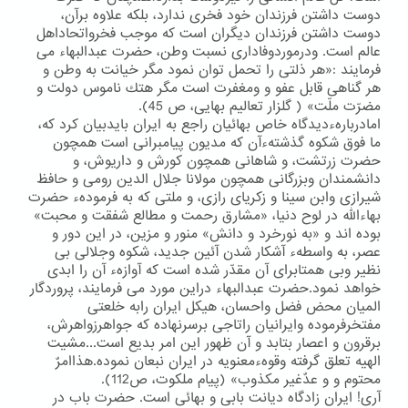
دوست داشتن فرزندان خود فخری ندارد، بلكه علاوه برآن،
دوست داشتن فرزندان دیگران است كه موجب فخرواتحاداهل
عالم است. ودرموردوفاداری نسبت وطن، حضرت عبدالبهاء می
فرمایند :«هر ذلتی را تحمل توان نمود مگر خیانت به وطن و
هر گناهی قابل عفو و ومغفرت است مگر هتك ناموس دولت و
مضرّت ملّت» ( گلزار تعالیم بهایی، ص 45).
امادربارهءدیدگاه خاص بهائیان راجع به ایران بایدبیان كرد كه،
ما فوق شكوه گذشتهءآن كه مدیون پیامبرانی است همچون
حضرت زرتشت، و شاهانی همچون كورش و داریوش، و
دانشمندان وبزرگانی همچون مولانا جلال الدین رومی و حافظ
شیرازی وابن سینا و زكریای رازی، و ملتی كه به فرمودهء حضرت
بهاءالله در لوح دنیا، «مشارق رحمت و مطالع شفقت و محبت»
بوده اند و «به نورخرد و دانش» منور و مزین، در این دور و
عصر، به واسطهء آشكار شدن آئین جدید، شكوه وجلالی بی
نظیر وبی همتابرای آن مقدّر شده است كه آوازهء آن را ابدی
خواهد نمود.حضرت عبدالبهاء دراین مورد می فرمایند، پروردگار
المیان محض فضل واحسان، هیكل ایران رابه خلعتی
مفتخرفرموده وایرانیان راتاجی برسرنهاده كه جواهرزواهرش،
برقرون و اعصار بتابد و آن ظهور این امر بدیع است...مشیت
الهیه تعلق گرفته وقوهءمعنویه در ایران نبعان نموده.هذاامرٌ
محتوم و و عدٌغیر مكذوب» (پیام ملكوت، ص112).
آری! ایران زادگاه دیانت بابی و بهائی است. حضرت باب در