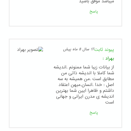
ميباشد موفق باشيد
پاسخ
پیوند ثابت
17 سال 8 ماه پیش
بهراد
:
از بیانات زیبا شما ممنونم .اندیشه
شما کاملا با اندیشه ذاتی من
مطابق است .من همیشه به سه
اصل : خدا .انسان.میهن اعتقاد
داشتم و ظاهرا ایین شما بهترین
اندیشه ی مدرن ایرانی و جهانی
است
پاسخ