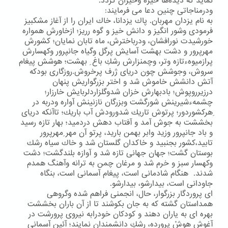
نماید كه دیده‌ها خیره وحیران گردد.
ودرمناجاتی چنین دعا می فرمایند:
به نام یزدان مهربان. پاك یزدانا، خاك ایران را از آغاز مشكبیز
فرمودی وشور انگیز و دانش خیز و گوه رریز؛ ازخاورش همواره
خورشیدت نورافشان، ودرباخترش، ماه تابان نمایان؛ كشورش
مهرپرور و دشت بهشت آسایش پرگل وگیاه جانپرور وكهسارش
پرازمیوهءتازه وتر، وچمنزارش رشكِ باغ ِ بهشت؛ هوشش پیغام
سروش، وجوشش چون دریای ژرف پرخروش.روزگاری بودكه
آتش دانشش خاموش شد و اختر بزرگواریش پنهان
درزیرروپوش؛ بادبهارش خزان شدوگلزاردلربایش خارزار؛
چشمهءشیرینش شورگشت وبزرگان نازنینش آواره ودربه در
ِهركشوردور؛ پرتوش تاریك شدورودش آب باریك؛ تاآنكه دریای
بخششت به جوش آمد و آفتاب دهش دردمید؛ بهار تازه رسید
و باد جانپرور وزید وابر بهمن بارید، پرتو آن مهر ِمهرپرور
تابید،كشور بجنبید و خاكدان گلستان شد و خاك سیاه رشك
بوستان گشت؛ جهان جهانی تازه شد و آوازه بلندگشت؛ دشت
وكهسار سبز و خرم شد و مرغان چمن به ترانه وآهنگ همدم
شدند. هنگام شادمانی است، پیغام آسمانی است، بنگاه
جاودانی است، بیدارشو، بیدارشو.
ای پروردگار بزرگوار، حال، انجمنی فراهم شده وگروهی
همداستان گشته كه به جان بكوشند تا از آن باران بخششت
بهره ای به یاران دهند و كودكان خودرابه نیروی پرورشت در
آغوش هوشْ پرورده، رشكِ دانشمندان نمایند؛ آئین آسمانی