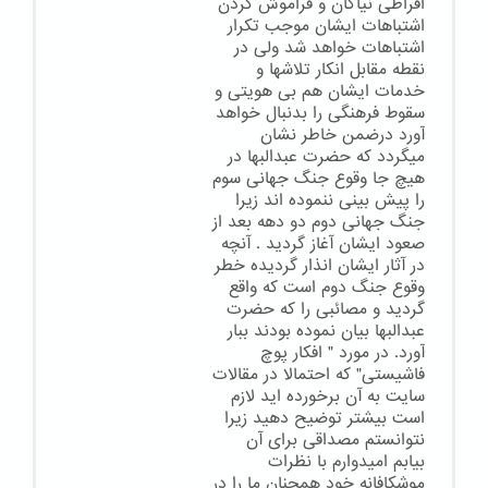
افراطی نیاکان و فراموش کردن
اشتباهات ایشان موجب تکرار
اشتباهات خواهد شد ولی در
نقطه مقابل انکار تلاشها و
خدمات ایشان هم بی هویتی و
سقوط فرهنگی را بدنبال خواهد
آورد درضمن خاطر نشان
میگردد که حضرت عبدالبها در
هیچ جا وقوع جنگ جهانی سوم
را پیش بینی ننموده اند زیرا
جنگ جهانی دوم دو دهه بعد از
صعود ایشان آغاز گردید . آنچه
در آثار ایشان انذار گردیده خطر
وقوع جنگ دوم است که واقع
گردید و مصائبی را که حضرت
عبدالبها بیان نموده بودند ببار
آورد. در مورد " افکار پوچ
فاشیستی" که احتمالا در مقالات
سایت به آن برخورده اید لازم
است بیشتر توضیح دهید زیرا
نتوانستم مصداقی برای آن
بیابم امیدوارم با نظرات
موشکافانه خود همچنان ما را در