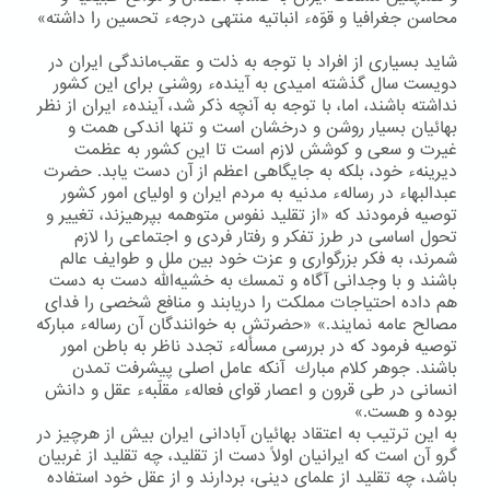
محاسن جغرافیا و قوّهء انباتیه منتهی درجهء تحسین را داشته»
شاید بسیاری از افراد با توجه به ذلت و عقب‌ماندگی ایران در
دویست سال گذشته امیدی به آیندهء روشنی برای این كشور
نداشته باشند، اما، با توجه به آنچه ذكر شد، آیندهء ایران از نظر
بهائیان بسیار روشن و درخشان است و تنها اندكی همت و
غیرت و سعی و كوشش لازم است تا این كشور به عظمت
دیرینهء خود، بلكه به جایگاهی اعظم از آن دست یابد. حضرت
عبدالبهاء در رسالهء مدنیه به مردم ایران و اولیای امور كشور
توصیه فرمودند كه «از تقلید نفوس متوهمه بپرهیزند، تغییر و
تحول اساسی در طرز تفكر و رفتار فردی و اجتماعی را لازم
شمرند، به فكر بزرگواری و عزت خود بین ملل و طوایف عالم
باشند و با وجدانی آگاه و تمسك به خشیه‌الله دست به دست
هم داده احتیاجات مملكت را دریابند و منافع شخصی را فدای
مصالح عامه نمایند.» «حضرتش به خوانندگان آن رسالهء مباركه
توصیه فرمود كه در بررسی مسألهء تجدد ناظر به باطن امور
باشند. جوهر كلام مبارك آنكه عامل اصلی پیشرفت تمدن
انسانی در طی قرون و اعصار قوای فعالهء مقلّبهء عقل و دانش
بوده و هست.»
به این ترتیب به اعتقاد بهائیان آبادانی ایران بیش از هرچیز در
گرو آن است كه ایرانیان اولاً دست از تقلید، چه تقلید از غربیان
باشد، چه تقلید از علمای دینی، بردارند و از عقل خود استفاده