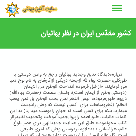
رفتن
به
محتوای
اصلی
کشور مقدّس ایران در نظر بهائیان
دربارهءدیدگاه بدیع وجدید بهائیان راجع به وطن دوستی به
طوركلی، حضرت بهاءالله ازجمله دریكی ازآثارشان به نام لوح دنیا
می فرمایند: «از قبل فرموده اند،'حبّ الوطن من الایمان'
(دوستی وطن از ایمان است)، ولسان عظمت (حضرت بهاءالله)
دریوم ظهورفرموده: 'لیس الفخر لمن یحب الوطن بل لمن یحب
العالم' (فخرومباهات برای کسی نیست که وطن رادوست
میدارد، بلکه برای کسی است که جهان رادوست میدارد) به این
كلمات عالیات، طیورافئده راپروازجدیدآموخت وتحدیدوتقلیدرااز
كتاب محونمود.» طبق این هدایت جدیدالهی برای عصر بلوغ
عالم، هرانسانی بایدعلاوه بردوستی وطن كه امری طبیعی
است، كل عالم انسانی را نیزدوست بدارد؛همچنان كه صرف