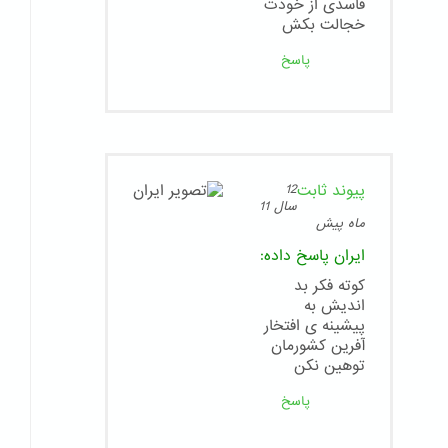
فاسدی از خودت
خجالت بکش
پاسخ
پیوند ثابت
12
سال 11
ماه پیش
ایران
پاسخ داده:
کوته فکر بد
اندیش به
پیشینه ی افتخار
آفرین کشورمان
توهین نکن
پاسخ