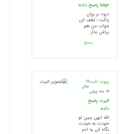
falgir
پاسخ داده:
درود بر روان
پاکت / لطف کن
جواب من هم
براش بذار
پاسخ
پیوند ثابت
13
سال
10 ماه پیش
البرت
پاسخ
داده:
الله ابهی ببین تو
خودت به خودت
نگاه کن یه ادم