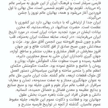
فارسی سرشار است و فرهنگ ایران از این طریق به سراسر عالم
راه می‌یابد. تقویم بهائی تقویم شمسی است، سال بهائی با اول
فروردین آغاز می‌شود و همهء بهائیان عالم نوروز را جشن
می‌گیرند.
ایران جدا از ارتباطی كه با دیانت بهائی دارد نیز كشوری با
عظمت است. حضرت عبدالبهاء در رسالهءمدنیه، كه مخزن
بیانات ایشان در مورد تجدید حیات ایران است، در مورد تاریخ
ایران می‌فرمایند: «در ازمنهء سابقه مملکت ایران به‌منزلهء قلب
عالم و چون شمع افروخته بین انجمن آفاق منوّر بود. عزّت و
سعادتش چون صبح صادق از افق کائنات طالع و نور جهان
افروز معارفش در اقطار مشارق و مغارب منتشر و ساطع. آوازهء
جهان گیری تاجداران ایران حتّی به سمع مجاورین دایرهء
قطبیه رسیده و صیت سطوت ملک الملوکش ملوک یونان و
رومان را خاضع و خاشع نموده بود. حکمت حکومتش حکمای
اعظم عالم را متحیر ساخته و قوانین سیاسیه‌اش دستور العمل
کلّ ملوک قطعات اربعهء عالم گشته. ملّت ایران مابین ملل عالم
به عنوان جهانگیری ممتاز و به صفت ممدوحهء تمدّن و معارف
سرافراز. در قطب عالم مرکز علوم و فنون جلیله بود و منبع صنایع
و بدایع عظیمه و معدن فضائل و خصائل حمیدهء انسانیه.
دانش و هوش افراد این ملّت باهره حیرت بخش عقول
جهانیان بود و فطانت و ذکاوت عموم این طایفهء جلیله مغبوط
عموم عالمیان. گذشته از آنچه در تواریخ فارسیه مندرج و