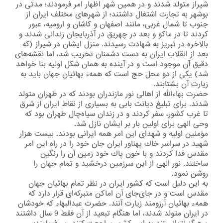
شیراز متولد شدند و در همین شهر اظهار امر فرمودند؛ مدتی در
بوشهر به تجارت اشتغال داشتند؛ از شهرهای مختلف ایران از
جنوب تا شمال غربی، مانند اصفهان و كاشان و ارومیه، عبور
كردند تا در ماكو و بعد در چهریق در آذربایجان زندانی شدند و
بالاخره در تبریز به شهادت رسیدند. منزل ایشان در شیراز (كه
بعد از انقلاب ایران به دست دشمنان تخریب شد، اما نقشه‌های
دقیق آن موجود است و در آینده به همان شكل اولیه بنا خواهد
شد) یكی از دو محل حج است كه همهء بهائیان جهان باید به
زیارت آن بشتابند.
حضرت بهاءالله از اهالی نور مازندران بودند كه در طهران متولد
شدند. برای تبلیغ دیانت بابی به بسیاری از نقاط ایران از شرق
تا غرب كشور، سفر كردند و در زندان سیاه‌چال طهران بود كه
وحی الهی برای اولین بار بر ایشان نازل شد.
مؤمنین اولیه و شهدای این امر همه ایرانی بودند. بیست هزار
شهید در سراسر خاك پهناور ایران جان خود را در راه این امر
مقدس فدا كردند و با خون پاك خود زمین آن را رنگین
ساختند. نور الهی از این سرزمین درخشید و تمام جهان را
روشن نمود.
به این دلیل است كه كشور ایران در نظر تمام بهائیان جهان
مقدس است و در جای‌جای آن اماكن متبركه‌ای قرار دارد كه
همهء بهائیان آرزومند زیارت آنند. حضرت عبدالبهاء كه خودشان
در ایران متولد شدند، اما هنگام تبعید از آن فقط 9 سال داشتند