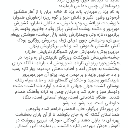
نماید كه دیده‌ها خیره وحیران گردد.
ودرمناجاتی چنین دعا می فرمایند:
به نام یزدان مهربان. پاك یزدانا، خاك ایران را از آغاز مشكبیز
فرمودی وشور انگیز و دانش خیز و گوه رریز؛ ازخاورش همواره
خورشیدت نورافشان، ودرباخترش، ماه تابان نمایان؛ كشورش
مهرپرور و دشت بهشت آسایش پرگل وگیاه جانپرور وكهسارش
پرازمیوهءتازه وتر، وچمنزارش رشكِ باغ ِ بهشت؛ هوشش پیغام
سروش، وجوشش چون دریای ژرف پرخروش.روزگاری بودكه
آتش دانشش خاموش شد و اختر بزرگواریش پنهان
درزیرروپوش؛ بادبهارش خزان شدوگلزاردلربایش خارزار؛
چشمهءشیرینش شورگشت وبزرگان نازنینش آواره ودربه در
ِهركشوردور؛ پرتوش تاریك شدورودش آب باریك؛ تاآنكه دریای
بخششت به جوش آمد و آفتاب دهش دردمید؛ بهار تازه رسید
و باد جانپرور وزید وابر بهمن بارید، پرتو آن مهر ِمهرپرور
تابید،كشور بجنبید و خاكدان گلستان شد و خاك سیاه رشك
بوستان گشت؛ جهان جهانی تازه شد و آوازه بلندگشت؛ دشت
وكهسار سبز و خرم شد و مرغان چمن به ترانه وآهنگ همدم
شدند. هنگام شادمانی است، پیغام آسمانی است، بنگاه
جاودانی است، بیدارشو، بیدارشو.
ای پروردگار بزرگوار، حال، انجمنی فراهم شده وگروهی
همداستان گشته كه به جان بكوشند تا از آن باران بخششت
بهره ای به یاران دهند و كودكان خودرابه نیروی پرورشت در
آغوش هوشْ پرورده، رشكِ دانشمندان نمایند؛ آئین آسمانی