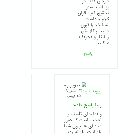
دارد ن فقط در
بها اله بیشتر
تحقیق کنید قران
کلام خداست
شما خدارا قبول
دارید و کلامش
را انکار و تحریف
میکنید
پاسخ
پیوند ثابت
12 سال 11
ماه پیش
رضا
پاسخ داده:
واقعا جای تأسف و
تعجب است که هنوز
عده ای همچون شما
افترائات ابلهانه ردیه