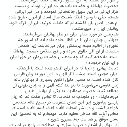
و هرگز نتوانستند به این كشور مراجعت كنند، می‌فرمایند:
«حضرت بهاءالله و حضرت باب هر دو ایرانی بودند و بیست
هزار ایرانی در این سبیل جانفشانی نمودند و من نیز ایرانی
هستم حتّی با وجود اینکه شصت سال است از ایران خارج شده
ام هنوز راضی بآن نگشته ام که عادات جزئیهء ایرانی ترک شود.
بهائیان ایران را میپرستند.»
همچنین در مورد مقام ایران در نظر بهائیان می‌فرمایند:
«بهائیان چنان ایران را در انظار جلوه داده اند که امروز جمّ
غفیری از اقالیم سبعه پرستش ایران می‌نمایند، زیرا شمس
حقیقت از آن افق طلوع نموده و وطن مقدّس حضرت بهاءالله
است. ملاحظه کنید که چه موهبتی حضرت یزدان در حقّ ایران
و ایرانیان فرموده.»
دیانت بهائی از آنجا كه در ایران ظاهر شده است با فرهنگ
ایران عجین است. بیشتر آثار الهی در این دور به زبان فارسی
نازل شده است. به همین دلیل اكنون بسیاری از بهائیان عالم
زبان فارسی می‌آموزند تا بتوانند كلام الهی را به زبان نزولی آن
مطالعه كنند. حضرت عبدالبهاء به یكی از بهائیان غربی
می‌فرمایند: «ای منجذب به نفحات، تا توانی همّت نما که زبان
پارسی بیاموزی زیرا این لسان عنقریب در جمیع عالم تقدیس
خواهد گشت و در نشر نفحات الله و اعلاء کلمه الله و استنباط
معانی آیات الله مدخل عظیم دارد. امیدوارم که به تحصیل این
لسان موفّق بر هدایت جمّ غفیری شوی.»
آثار بهائی از اشعار و ضرب‌المثل‌ها و اصطلاحات رایج در ادبیات