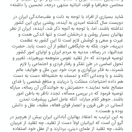
محاسن جغرافیا و قوّهء انباتیه منتهی درجهء تحسین را داشته»
شاید بسیاری از افراد با توجه به ذلت و عقب‌ماندگی ایران در
دویست سال گذشته امیدی به آیندهء روشنی برای این كشور
نداشته باشند، اما، با توجه به آنچه ذكر شد، آیندهء ایران از نظر
بهائیان بسیار روشن و درخشان است و تنها اندكی همت و
غیرت و سعی و كوشش لازم است تا این كشور به عظمت
دیرینهء خود، بلكه به جایگاهی اعظم از آن دست یابد. حضرت
عبدالبهاء در رسالهء مدنیه به مردم ایران و اولیای امور كشور
توصیه فرمودند كه «از تقلید نفوس متوهمه بپرهیزند، تغییر و
تحول اساسی در طرز تفكر و رفتار فردی و اجتماعی را لازم
شمرند، به فكر بزرگواری و عزت خود بین ملل و طوایف عالم
باشند و با وجدانی آگاه و تمسك به خشیه‌الله دست به دست
هم داده احتیاجات مملكت را دریابند و منافع شخصی را فدای
مصالح عامه نمایند.» «حضرتش به خوانندگان آن رسالهء مباركه
توصیه فرمود كه در بررسی مسألهء تجدد ناظر به باطن امور
باشند. جوهر كلام مبارك آنكه عامل اصلی پیشرفت تمدن
انسانی در طی قرون و اعصار قوای فعالهء مقلّبهء عقل و دانش
بوده و هست.»
به این ترتیب به اعتقاد بهائیان آبادانی ایران بیش از هرچیز در
گرو آن است كه ایرانیان اولاً دست از تقلید، چه تقلید از غربیان
باشد، چه تقلید از علمای دینی، بردارند و از عقل خود استفاده