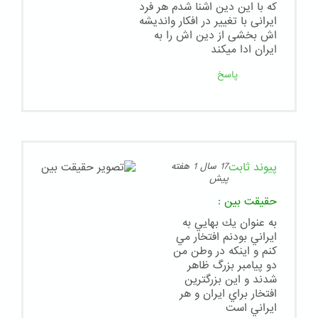
که با این دین اشنا شدم هر فرد
ایرانی با تغییر در افکار واندیشه
اش بخشی از دین اش را به
ایران ادا میکند
پاسخ
پیوند ثابت
17 سال 1 هفته
پیش
حقيقت بين
:
به عنوان يك بهايي به
ايراني بودنم افتخار مي
كنم و اينكه در وطن من
دو پيامبر بزرگ ظاهر
شدند و اين بزرگترين
افتخار براي ايران و هر
ايراني است