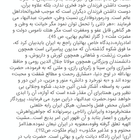
دوست داشتن فرزندان خود فخری ندارد، بلكه علاوه برآن،
دوست داشتن فرزندان دیگران است كه موجب فخرواتحاداهل
عالم است. ودرموردوفاداری نسبت وطن، حضرت عبدالبهاء می
فرمایند :«هر ذلتی را تحمل توان نمود مگر خیانت به وطن و
هر گناهی قابل عفو و ومغفرت است مگر هتك ناموس دولت و
مضرّت ملّت» ( گلزار تعالیم بهایی، ص 45).
امادربارهءدیدگاه خاص بهائیان راجع به ایران بایدبیان كرد كه،
ما فوق شكوه گذشتهءآن كه مدیون پیامبرانی است همچون
حضرت زرتشت، و شاهانی همچون كورش و داریوش، و
دانشمندان وبزرگانی همچون مولانا جلال الدین رومی و حافظ
شیرازی وابن سینا و زكریای رازی، و ملتی كه به فرمودهء حضرت
بهاءالله در لوح دنیا، «مشارق رحمت و مطالع شفقت و محبت»
بوده اند و «به نورخرد و دانش» منور و مزین، در این دور و
عصر، به واسطهء آشكار شدن آئین جدید، شكوه وجلالی بی
نظیر وبی همتابرای آن مقدّر شده است كه آوازهء آن را ابدی
خواهد نمود.حضرت عبدالبهاء دراین مورد می فرمایند، پروردگار
المیان محض فضل واحسان، هیكل ایران رابه خلعتی
مفتخرفرموده وایرانیان راتاجی برسرنهاده كه جواهرزواهرش،
برقرون و اعصار بتابد و آن ظهور این امر بدیع است...مشیت
الهیه تعلق گرفته وقوهءمعنویه در ایران نبعان نموده.هذاامرٌ
محتوم و و عدٌغیر مكذوب» (پیام ملكوت، ص112).
آری! ایران زادگاه دیانت بابی و بهائی است. حضرت باب در