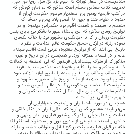
مندمجست در اسفار تورات که الیوم نزد کلّ ملل اروپا من دون
تحریف کتاب مقدّس مسلّم است مذکور که در زمان کورش که
در کتب فارسیه بهمن بن اسفندیار موسوم حکومت ایران از
حدود داخلیهء هند و چین تا اقصی بلاد یمن و حبشه که
منقسم به سیصد و شصت اقلیم بود حکمرانی مینمود. و در
تواریخ رومان مذکور که این پادشاه غیور با لشکر بی پایان بنیان
حکومت رومان را که به جهانگیری مشهور بود با خاک یکسان
نموده زلزله در ارکان جمیع حکومت عالم انداخت و نظر به
تاریخ ابی الفدا که از تواریخ معتبرهء عربی است اقالیم سبعهء
عالم را در قبضهء تصرّف آورد. و همچنین در آن تاریخ و غیره
مذکور که از ملوک پیشدادیان فریدون که فی الحقیقه به کمالات
ذاتیه و حکم و معارف کلّیه و فتوحات متعدّدهء متتابعه فرید
ملوک سَلَف و خَلَف بود اقالیم سبعه را مابین اولاد ثلاثهء خود
تقسیم فرمود. خلاصه از مفاد تواریخ ملل مشهوره مشهود و
مثبوتست که نخستین حکومتی که در عالم تأسیس شده و
اعظم سلطنتی که بین ملل تشکیل گشته تخت حکمرانی و
دیهیم جهانبانی ایرانست.»
همچنین در مورد ملت ایران و وضعیت جغرافیایی آن
می‌فرمایند: «همچو گمان نرود که اهالی ایران در ذکاء خلقی و
فطانت و دهاء جبلّی و ادراک و شعور فطری و عقل و نهی و
دانش و استعداد طبیعی از مادون دون و پست‌ترند استغفر اللّه
بلکه در قوای فطریه سبقت بر کلّ قبائل و طوائف داشته و دارند
و همچنین مملکت ایران به‌حسب اعتدال و مواقع طبیعیه و