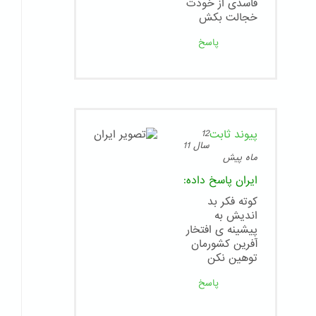
فاسدی از خودت
خجالت بکش
پاسخ
پیوند ثابت
12
سال 11
ماه پیش
ایران
پاسخ داده:
کوته فکر بد
اندیش به
پیشینه ی افتخار
آفرین کشورمان
توهین نکن
پاسخ