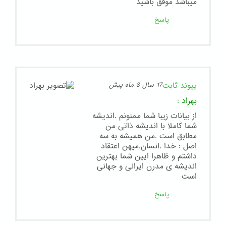
ميباشد موفق باشيد
پاسخ
پیوند ثابت
17 سال 8 ماه پیش
بهراد
:
از بیانات زیبا شما ممنونم .اندیشه
شما کاملا با اندیشه ذاتی من
مطابق است .من همیشه به سه
اصل : خدا .انسان.میهن اعتقاد
داشتم و ظاهرا ایین شما بهترین
اندیشه ی مدرن ایرانی و جهانی
است
پاسخ