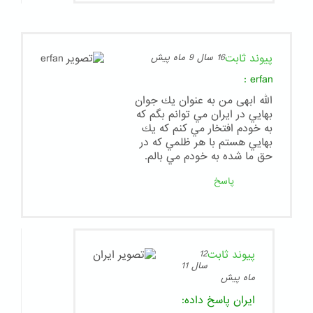
پیوند ثابت
16 سال 9 ماه پیش
:
erfan
الله ابهی من به عنوان يك جوان
بهايي در ايران مي توانم بگم كه
به خودم افتخار مي كنم كه يك
بهايي هستم با هر ظلمي كه در
حق ما شده به خودم مي بالم.
پاسخ
پیوند ثابت
12
سال 11
ماه پیش
ایران
پاسخ داده: