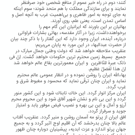
كنند؛ دوم در راه خیر عموم از منافع شخصی خود صرفنظر
نمایند و برای سازندگی مملكت با هم متحد شوند؛ سوم اینكه
به جای توجه به امور ظاهری و بی‌اهمیت غرب به آنچه اصل و
اساس تمدن است، یعنی علم، روی آورند.
بهائیان بر این باورند كه ایرانیان این گام مهم را
برخواهندداشت، زیرا در آثار مقدسهء بهائی بشارات فراوانی
دربارهء آیندهء ایران وجود دارد كه این گفتار را با ذكر چند بیان
از حضرت عبدالبهاء در این مورد به پایان می‌بریم:
عنقریب ملاحظه خواهد شد که دولت وطنی جمال مبارک در
جمیع بسیط زمین محترم ترین حکومات خواهد گشت. اِنّ فی
ذلک عبرهً للنّاظرین و ایران معمورترین بقاع عالم خواهد شد
اِنّ هذا لَفَضلٌ عَظیم.
بهاءالله ایران را روشن نموده و در انظار عمومی عالم محترم
نماید و ایران چنان ترقّی نماید که محسود و مغبوط شرق و
غرب گردد.
ایران مركز انوار گردد. این خاك تابناك شود و این كشور منور
گردد و این بی نام و نشان شهیر آفاق شود و این محروم محرم
آرزو و آمال و این بی بهره و نصیب فیض موفور یابد و امتیاز
جوید و سرفراز گردد.
افق ایران از پرتو مه آسمان روشن و منیر گردد. عنقریب آفتاب
عالم بالا چنان بدرخشد كه آن اقلیم اوج اثیر گردد و به جمیع
جهان پرتو اندازد و عزت ابدیهء پیشینیان دوباره چنان ظهور