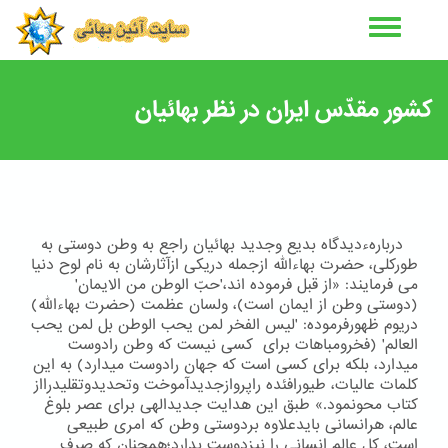
رفتن
به
محتوای
اصلی
کشور مقدّس ایران در نظر بهائیان
دربارهءدیدگاه بدیع وجدید بهائیان راجع به وطن دوستی به
طوركلی، حضرت بهاءالله ازجمله دریكی ازآثارشان به نام لوح دنیا
می فرمایند: «از قبل فرموده اند،'حبّ الوطن من الایمان'
(دوستی وطن از ایمان است)، ولسان عظمت (حضرت بهاءالله)
دریوم ظهورفرموده: 'لیس الفخر لمن یحب الوطن بل لمن یحب
العالم' (فخرومباهات برای کسی نیست که وطن رادوست
میدارد، بلکه برای کسی است که جهان رادوست میدارد) به این
كلمات عالیات، طیورافئده راپروازجدیدآموخت وتحدیدوتقلیدرااز
كتاب محونمود.» طبق این هدایت جدیدالهی برای عصر بلوغ
عالم، هرانسانی بایدعلاوه بردوستی وطن كه امری طبیعی
است، كل عالم انسانی را نیزدوست بدارد؛همچنان كه صرف