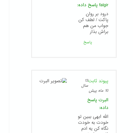
falgir
پاسخ داده:
درود بر روان
پاکت / لطف کن
جواب من هم
براش بذار
پاسخ
پیوند ثابت
13
سال
10 ماه پیش
البرت
پاسخ
داده:
الله ابهی ببین تو
خودت به خودت
نگاه کن یه ادم