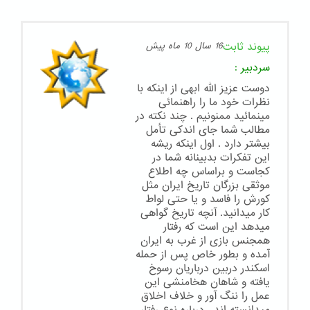
پیوند ثابت
16 سال 10 ماه پیش
سردبیر
:
دوست عزیز الله ابهی از اینکه با
نظرات خود ما را راهنمائی
مینمائید ممنونیم . چند نکته در
مطالب شما جای اندکی تأمل
بیشتر دارد . اول اینکه ریشه
این تفکرات بدبینانه شما در
کجاست و براساس چه اطلاع
موثقی بزرگان تاریخ ایران مثل
کورش را فاسد و یا حتی لواط
کار میدانید. آنچه تاریخ گواهی
میدهد این است که رفتار
همجنس بازی از غرب به ایران
آمده و بطور خاص پس از حمله
اسکندر دربین درباریان رسوخ
یافته و شاهان هخامنشی این
عمل را ننگ آور و خلاف اخلاق