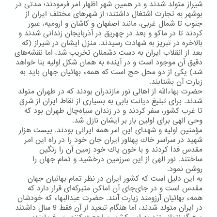
شیراز متولد شدند و در همین شهر اظهار امر فرمودند؛ مدتی در
بوشهر به تجارت اشتغال داشتند؛ از شهرهای مختلف ایران از
جنوب تا شمال غربی، مانند اصفهان و كاشان و ارومیه، عبور
كردند تا در ماكو و بعد در چهریق در آذربایجان زندانی شدند و
بالاخره در تبریز به شهادت رسیدند. منزل ایشان در شیراز (كه
بعد از انقلاب ایران به دست دشمنان تخریب شد، اما نقشه‌های
دقیق آن موجود است و در آینده به همان شكل اولیه بنا خواهد
شد) یكی از دو محل حج است كه همهء بهائیان جهان باید به
زیارت آن بشتابند.
حضرت بهاءالله از اهالی نور مازندران بودند كه در طهران متولد
شدند. برای تبلیغ دیانت بابی به بسیاری از نقاط ایران از شرق
تا غرب كشور، سفر كردند و در زندان سیاه‌چال طهران بود كه
وحی الهی برای اولین بار بر ایشان نازل شد.
مؤمنین اولیه و شهدای این امر همه ایرانی بودند. بیست هزار
شهید در سراسر خاك پهناور ایران جان خود را در راه این امر
مقدس فدا كردند و با خون پاك خود زمین آن را رنگین
ساختند. نور الهی از این سرزمین درخشید و تمام جهان را
روشن نمود.
به این دلیل است كه كشور ایران در نظر تمام بهائیان جهان
مقدس است و در جای‌جای آن اماكن متبركه‌ای قرار دارد كه
همهء بهائیان آرزومند زیارت آنند. حضرت عبدالبهاء كه خودشان
در ایران متولد شدند، اما هنگام تبعید از آن فقط 9 سال داشتند