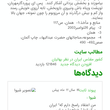
بیاموزند و بخشش یزدانی آشكار كنند. پس ای پروردگارمهربان،
توپشت وپناه باش ونیروی بازوبخش، تابه آرزوی خویش رسند
واز كم و بیش درگذرند و آن مرزوبوم را چون نمونهء جهان بالا
بنمایند.
منابع و مأخذ:1- همان، ص117
2- پیام 26نوامبر2003
3- همان
4- مجموعهءمناجاتهای حضرت عبدالبهاء، چاپ آلمان،
صص492- 490
مطالب سایت
کشور مقدّس ایران در نظر بهائیان
افزودن دیدگاه جدید
121846 بازدید
دیدگاه‌ها
پیوند ثابت
16 سال 11 ماه پیش
شیوا
:
من اعتقاد راسخ دارم که" ایران