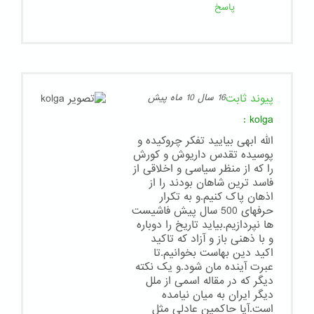
پاسخ
پیوند ثابت
16 سال 10 ماه پیش
:
kolga
الله ابهی بیایید تفکر چروکیده و
پوسیده تقدس داریوش و کورش
را که از منظر سیاسی و اخلاقی از
فاسد ترین شاهان بودند را از
اذهان پاک کنیم.و به تکرار
حرفهای 500 سال پیش فاشیست
ها نپردازیم.بیاید تاریخ را دوباره
و با ذهنی باز و آزاد که تاکید
اکید دین بهاست بخوانیم.تا
عبرت آینده مان شود.و یک نکته
دیگر که در مقاله اسمی از ملل
دیگر ایران به میان نیامده
است.آیا حاکمین عادلی مثل