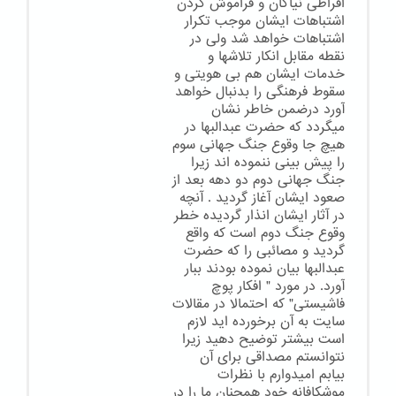
افراطی نیاکان و فراموش کردن
اشتباهات ایشان موجب تکرار
اشتباهات خواهد شد ولی در
نقطه مقابل انکار تلاشها و
خدمات ایشان هم بی هویتی و
سقوط فرهنگی را بدنبال خواهد
آورد درضمن خاطر نشان
میگردد که حضرت عبدالبها در
هیچ جا وقوع جنگ جهانی سوم
را پیش بینی ننموده اند زیرا
جنگ جهانی دوم دو دهه بعد از
صعود ایشان آغاز گردید . آنچه
در آثار ایشان انذار گردیده خطر
وقوع جنگ دوم است که واقع
گردید و مصائبی را که حضرت
عبدالبها بیان نموده بودند ببار
آورد. در مورد " افکار پوچ
فاشیستی" که احتمالا در مقالات
سایت به آن برخورده اید لازم
است بیشتر توضیح دهید زیرا
نتوانستم مصداقی برای آن
بیابم امیدوارم با نظرات
موشکافانه خود همچنان ما را در