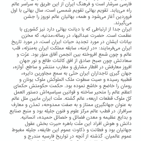
فارسی سرشار است و فرهنگ ایران از این طریق به سراسر عالم
راه می‌یابد. تقویم بهائی تقویم شمسی است، سال بهائی با اول
فروردین آغاز می‌شود و همهء بهائیان عالم نوروز را جشن
می‌گیرند.
ایران جدا از ارتباطی كه با دیانت بهائی دارد نیز كشوری با
عظمت است. حضرت عبدالبهاء در رسالهءمدنیه، كه مخزن
بیانات ایشان در مورد تجدید حیات ایران است، در مورد تاریخ
ایران می‌فرمایند: «در ازمنهء سابقه مملکت ایران به‌منزلهء قلب
عالم و چون شمع افروخته بین انجمن آفاق منوّر بود. عزّت و
سعادتش چون صبح صادق از افق کائنات طالع و نور جهان
افروز معارفش در اقطار مشارق و مغارب منتشر و ساطع. آوازهء
جهان گیری تاجداران ایران حتّی به سمع مجاورین دایرهء
قطبیه رسیده و صیت سطوت ملک الملوکش ملوک یونان و
رومان را خاضع و خاشع نموده بود. حکمت حکومتش حکمای
اعظم عالم را متحیر ساخته و قوانین سیاسیه‌اش دستور العمل
کلّ ملوک قطعات اربعهء عالم گشته. ملّت ایران مابین ملل عالم
به عنوان جهانگیری ممتاز و به صفت ممدوحهء تمدّن و معارف
سرافراز. در قطب عالم مرکز علوم و فنون جلیله بود و منبع صنایع
و بدایع عظیمه و معدن فضائل و خصائل حمیدهء انسانیه.
دانش و هوش افراد این ملّت باهره حیرت بخش عقول
جهانیان بود و فطانت و ذکاوت عموم این طایفهء جلیله مغبوط
عموم عالمیان. گذشته از آنچه در تواریخ فارسیه مندرج و