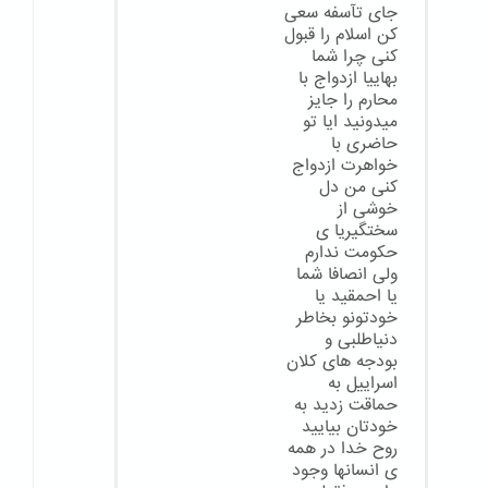
جای تآسفه سعی
کن اسلام را قبول
کنی چرا شما
بهاییا ازدواج با
محارم را جایز
میدونید ایا تو
حاضری با
خواهرت ازدواج
کنی من دل
خوشی از
سختگیریا ی
حکومت ندارم
ولی انصافا شما
یا احمقید یا
خودتونو بخاطر
دنیاطلبی و
بودجه های کلان
اسراییل به
حماقت زدید به
خودتان بیایید
روح خدا در همه
ی انسانها وجود