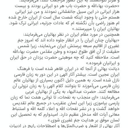
و هرگز نتوانستند به این كشور مراجعت كنند، می‌فرمایند:
«حضرت بهاءالله و حضرت باب هر دو ایرانی بودند و بیست
هزار ایرانی در این سبیل جانفشانی نمودند و من نیز ایرانی
هستم حتّی با وجود اینکه شصت سال است از ایران خارج شده
ام هنوز راضی بآن نگشته ام که عادات جزئیهء ایرانی ترک شود.
بهائیان ایران را میپرستند.»
همچنین در مورد مقام ایران در نظر بهائیان می‌فرمایند:
«بهائیان چنان ایران را در انظار جلوه داده اند که امروز جمّ
غفیری از اقالیم سبعه پرستش ایران می‌نمایند، زیرا شمس
حقیقت از آن افق طلوع نموده و وطن مقدّس حضرت بهاءالله
است. ملاحظه کنید که چه موهبتی حضرت یزدان در حقّ ایران
و ایرانیان فرموده.»
دیانت بهائی از آنجا كه در ایران ظاهر شده است با فرهنگ
ایران عجین است. بیشتر آثار الهی در این دور به زبان فارسی
نازل شده است. به همین دلیل اكنون بسیاری از بهائیان عالم
زبان فارسی می‌آموزند تا بتوانند كلام الهی را به زبان نزولی آن
مطالعه كنند. حضرت عبدالبهاء به یكی از بهائیان غربی
می‌فرمایند: «ای منجذب به نفحات، تا توانی همّت نما که زبان
پارسی بیاموزی زیرا این لسان عنقریب در جمیع عالم تقدیس
خواهد گشت و در نشر نفحات الله و اعلاء کلمه الله و استنباط
معانی آیات الله مدخل عظیم دارد. امیدوارم که به تحصیل این
لسان موفّق بر هدایت جمّ غفیری شوی.»
آثار بهائی از اشعار و ضرب‌المثل‌ها و اصطلاحات رایج در ادبیات