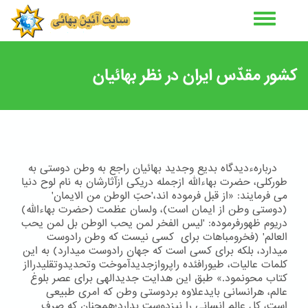
رفتن
به
محتوای
اصلی
کشور مقدّس ایران در نظر بهائیان
دربارهءدیدگاه بدیع وجدید بهائیان راجع به وطن دوستی به
طوركلی، حضرت بهاءالله ازجمله دریكی ازآثارشان به نام لوح دنیا
می فرمایند: «از قبل فرموده اند،'حبّ الوطن من الایمان'
(دوستی وطن از ایمان است)، ولسان عظمت (حضرت بهاءالله)
دریوم ظهورفرموده: 'لیس الفخر لمن یحب الوطن بل لمن یحب
العالم' (فخرومباهات برای کسی نیست که وطن رادوست
میدارد، بلکه برای کسی است که جهان رادوست میدارد) به این
كلمات عالیات، طیورافئده راپروازجدیدآموخت وتحدیدوتقلیدرااز
كتاب محونمود.» طبق این هدایت جدیدالهی برای عصر بلوغ
عالم، هرانسانی بایدعلاوه بردوستی وطن كه امری طبیعی
است، كل عالم انسانی را نیزدوست بدارد؛همچنان كه صرف