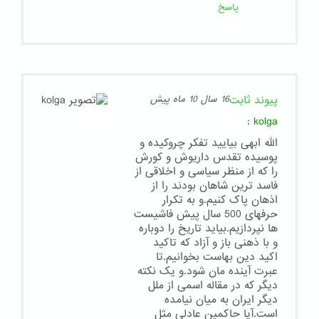
پاسخ
پیوند ثابت
16 سال 10 ماه پیش
:
kolga
الله ابهی بیایید تفکر چروکیده و
پوسیده تقدس داریوش و کورش
را که از منظر سیاسی و اخلاقی از
فاسد ترین شاهان بودند را از
اذهان پاک کنیم.و به تکرار
حرفهای 500 سال پیش فاشیست
ها نپردازیم.بیاید تاریخ را دوباره
و با ذهنی باز و آزاد که تاکید
اکید دین بهاست بخوانیم.تا
عبرت آینده مان شود.و یک نکته
دیگر که در مقاله اسمی از ملل
دیگر ایران به میان نیامده
است.آیا حاکمین عادلی مثل