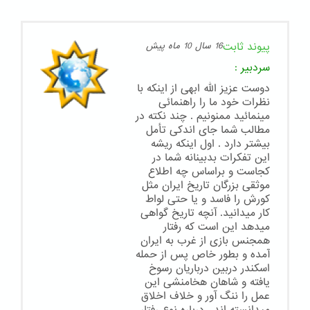
پیوند ثابت
16 سال 10 ماه پیش
سردبیر
:
دوست عزیز الله ابهی از اینکه با
نظرات خود ما را راهنمائی
مینمائید ممنونیم . چند نکته در
مطالب شما جای اندکی تأمل
بیشتر دارد . اول اینکه ریشه
این تفکرات بدبینانه شما در
کجاست و براساس چه اطلاع
موثقی بزرگان تاریخ ایران مثل
کورش را فاسد و یا حتی لواط
کار میدانید. آنچه تاریخ گواهی
میدهد این است که رفتار
همجنس بازی از غرب به ایران
آمده و بطور خاص پس از حمله
اسکندر دربین درباریان رسوخ
یافته و شاهان هخامنشی این
عمل را ننگ آور و خلاف اخلاق