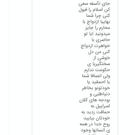
جای تآسفه سعی
کن اسلام را قبول
کنی چرا شما
بهاییا ازدواج با
محارم را جایز
میدونید ایا تو
حاضری با
خواهرت ازدواج
کنی من دل
خوشی از
سختگیریا ی
حکومت ندارم
ولی انصافا شما
یا احمقید یا
خودتونو بخاطر
دنیاطلبی و
بودجه های کلان
اسراییل به
حماقت زدید به
خودتان بیایید
روح خدا در همه
ی انسانها وجود