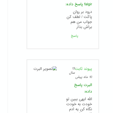
falgir
پاسخ داده:
درود بر روان
پاکت / لطف کن
جواب من هم
براش بذار
پاسخ
پیوند ثابت
13
سال
10 ماه پیش
البرت
پاسخ
داده:
الله ابهی ببین تو
خودت به خودت
نگاه کن یه ادم