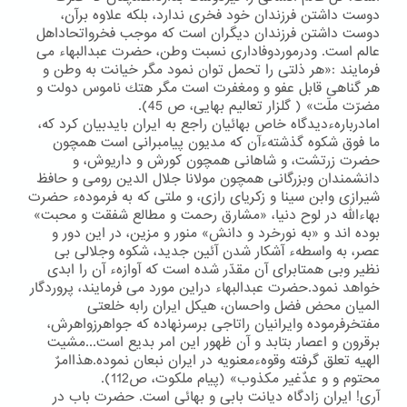
دوست داشتن فرزندان خود فخری ندارد، بلكه علاوه برآن،
دوست داشتن فرزندان دیگران است كه موجب فخرواتحاداهل
عالم است. ودرموردوفاداری نسبت وطن، حضرت عبدالبهاء می
فرمایند :«هر ذلتی را تحمل توان نمود مگر خیانت به وطن و
هر گناهی قابل عفو و ومغفرت است مگر هتك ناموس دولت و
مضرّت ملّت» ( گلزار تعالیم بهایی، ص 45).
امادربارهءدیدگاه خاص بهائیان راجع به ایران بایدبیان كرد كه،
ما فوق شكوه گذشتهءآن كه مدیون پیامبرانی است همچون
حضرت زرتشت، و شاهانی همچون كورش و داریوش، و
دانشمندان وبزرگانی همچون مولانا جلال الدین رومی و حافظ
شیرازی وابن سینا و زكریای رازی، و ملتی كه به فرمودهء حضرت
بهاءالله در لوح دنیا، «مشارق رحمت و مطالع شفقت و محبت»
بوده اند و «به نورخرد و دانش» منور و مزین، در این دور و
عصر، به واسطهء آشكار شدن آئین جدید، شكوه وجلالی بی
نظیر وبی همتابرای آن مقدّر شده است كه آوازهء آن را ابدی
خواهد نمود.حضرت عبدالبهاء دراین مورد می فرمایند، پروردگار
المیان محض فضل واحسان، هیكل ایران رابه خلعتی
مفتخرفرموده وایرانیان راتاجی برسرنهاده كه جواهرزواهرش،
برقرون و اعصار بتابد و آن ظهور این امر بدیع است...مشیت
الهیه تعلق گرفته وقوهءمعنویه در ایران نبعان نموده.هذاامرٌ
محتوم و و عدٌغیر مكذوب» (پیام ملكوت، ص112).
آری! ایران زادگاه دیانت بابی و بهائی است. حضرت باب در