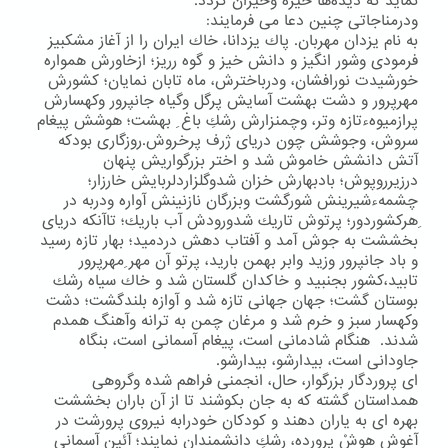
نماید كه دیده‌ها خیره وحیران گردد.
ودرمناجاتی چنین دعا می فرمایند:
به نام یزدان مهربان. پاك یزدانا، خاك ایران را از آغاز مشكبیز
فرمودی وشور انگیز و دانش خیز و گوه رریز؛ ازخاورش همواره
خورشیدت نورافشان، ودرباخترش، ماه تابان نمایان؛ كشورش
مهرپرور و دشت بهشت آسایش پرگل وگیاه جانپرور وكهسارش
پرازمیوهءتازه وتر، وچمنزارش رشكِ باغ ِ بهشت؛ هوشش پیغام
سروش، وجوشش چون دریای ژرف پرخروش.روزگاری بودكه
آتش دانشش خاموش شد و اختر بزرگواریش پنهان
درزیرروپوش؛ بادبهارش خزان شدوگلزاردلربایش خارزار؛
چشمهءشیرینش شورگشت وبزرگان نازنینش آواره ودربه در
ِهركشوردور؛ پرتوش تاریك شدورودش آب باریك؛ تاآنكه دریای
بخششت به جوش آمد و آفتاب دهش دردمید؛ بهار تازه رسید
و باد جانپرور وزید وابر بهمن بارید، پرتو آن مهر ِمهرپرور
تابید،كشور بجنبید و خاكدان گلستان شد و خاك سیاه رشك
بوستان گشت؛ جهان جهانی تازه شد و آوازه بلندگشت؛ دشت
وكهسار سبز و خرم شد و مرغان چمن به ترانه وآهنگ همدم
شدند. هنگام شادمانی است، پیغام آسمانی است، بنگاه
جاودانی است، بیدارشو، بیدارشو.
ای پروردگار بزرگوار، حال، انجمنی فراهم شده وگروهی
همداستان گشته كه به جان بكوشند تا از آن باران بخششت
بهره ای به یاران دهند و كودكان خودرابه نیروی پرورشت در
آغوش هوشْ پرورده، رشكِ دانشمندان نمایند؛ آئین آسمانی