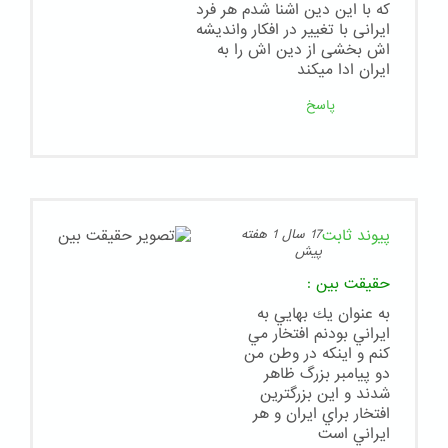
که با این دین اشنا شدم هر فرد
ایرانی با تغییر در افکار واندیشه
اش بخشی از دین اش را به
ایران ادا میکند
پاسخ
پیوند ثابت
17 سال 1 هفته
پیش
حقيقت بين
:
به عنوان يك بهايي به
ايراني بودنم افتخار مي
كنم و اينكه در وطن من
دو پيامبر بزرگ ظاهر
شدند و اين بزرگترين
افتخار براي ايران و هر
ايراني است