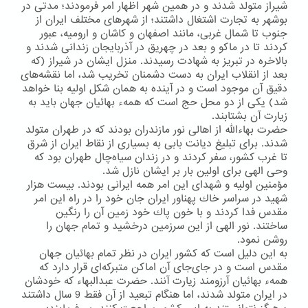
شیراز متولد شدند و در همین شهر اظهار امر فرمودند؛ مدتی در
بوشهر به تجارت اشتغال داشتند؛ از شهرهای مختلف ایران از
جنوب تا شمال غربی، مانند اصفهان و كاشان و ارومیه، عبور
كردند تا در ماكو و بعد در چهریق در آذربایجان زندانی شدند و
بالاخره در تبریز به شهادت رسیدند. منزل ایشان در شیراز (كه
بعد از انقلاب ایران به دست دشمنان تخریب شد، اما نقشه‌های
دقیق آن موجود است و در آینده به همان شكل اولیه بنا خواهد
شد) یكی از دو محل حج است كه همهء بهائیان جهان باید به
زیارت آن بشتابند.
حضرت بهاءالله از اهالی نور مازندران بودند كه در طهران متولد
شدند. برای تبلیغ دیانت بابی به بسیاری از نقاط ایران از شرق
تا غرب كشور، سفر كردند و در زندان سیاه‌چال طهران بود كه
وحی الهی برای اولین بار بر ایشان نازل شد.
مؤمنین اولیه و شهدای این امر همه ایرانی بودند. بیست هزار
شهید در سراسر خاك پهناور ایران جان خود را در راه این امر
مقدس فدا كردند و با خون پاك خود زمین آن را رنگین
ساختند. نور الهی از این سرزمین درخشید و تمام جهان را
روشن نمود.
به این دلیل است كه كشور ایران در نظر تمام بهائیان جهان
مقدس است و در جای‌جای آن اماكن متبركه‌ای قرار دارد كه
همهء بهائیان آرزومند زیارت آنند. حضرت عبدالبهاء كه خودشان
در ایران متولد شدند، اما هنگام تبعید از آن فقط 9 سال داشتند