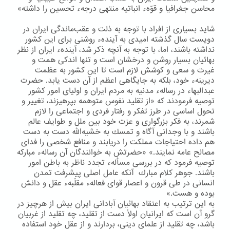
محاسن جغرافیا و قوّهء انباتیه منتهی درجهء تحسین را داشته»
شاید بسیاری از افراد با توجه به ذلت و عقب‌ماندگی ایران در
دویست سال گذشته امیدی به آیندهء روشنی برای این كشور
نداشته باشند، اما، با توجه به آنچه ذكر شد، آیندهء ایران از نظر
بهائیان بسیار روشن و درخشان است و تنها اندكی همت و
غیرت و سعی و كوشش لازم است تا این كشور به عظمت
دیرینهء خود، بلكه به جایگاهی اعظم از آن دست یابد. حضرت
عبدالبهاء در رسالهء مدنیه به مردم ایران و اولیای امور كشور
توصیه فرمودند كه «از تقلید نفوس متوهمه بپرهیزند، تغییر و
تحول اساسی در طرز تفكر و رفتار فردی و اجتماعی را لازم
شمرند، به فكر بزرگواری و عزت خود بین ملل و طوایف عالم
باشند و با وجدانی آگاه و تمسك به خشیه‌الله دست به دست
هم داده احتیاجات مملكت را دریابند و منافع شخصی را فدای
مصالح عامه نمایند.» «حضرتش به خوانندگان آن رسالهء مباركه
توصیه فرمود كه در بررسی مسألهء تجدد ناظر به باطن امور
باشند. جوهر كلام مبارك آنكه عامل اصلی پیشرفت تمدن
انسانی در طی قرون و اعصار قوای فعالهء مقلّبهء عقل و دانش
بوده و هست.»
به این ترتیب به اعتقاد بهائیان آبادانی ایران بیش از هرچیز در
گرو آن است كه ایرانیان اولاً دست از تقلید، چه تقلید از غربیان
باشد، چه تقلید از علمای دینی، بردارند و از عقل خود استفاده