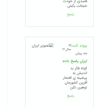
فاسدی از خودت
خجالت بکش
پاسخ
پیوند ثابت
12
سال 11
ماه پیش
ایران
پاسخ داده:
کوته فکر بد
اندیش به
پیشینه ی افتخار
آفرین کشورمان
توهین نکن
پاسخ