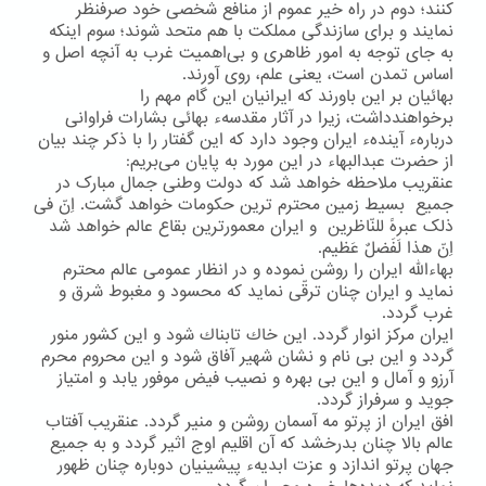
كنند؛ دوم در راه خیر عموم از منافع شخصی خود صرفنظر
نمایند و برای سازندگی مملكت با هم متحد شوند؛ سوم اینكه
به جای توجه به امور ظاهری و بی‌اهمیت غرب به آنچه اصل و
اساس تمدن است، یعنی علم، روی آورند.
بهائیان بر این باورند كه ایرانیان این گام مهم را
برخواهندداشت، زیرا در آثار مقدسهء بهائی بشارات فراوانی
دربارهء آیندهء ایران وجود دارد كه این گفتار را با ذكر چند بیان
از حضرت عبدالبهاء در این مورد به پایان می‌بریم:
عنقریب ملاحظه خواهد شد که دولت وطنی جمال مبارک در
جمیع بسیط زمین محترم ترین حکومات خواهد گشت. اِنّ فی
ذلک عبرهً للنّاظرین و ایران معمورترین بقاع عالم خواهد شد
اِنّ هذا لَفَضلٌ عَظیم.
بهاءالله ایران را روشن نموده و در انظار عمومی عالم محترم
نماید و ایران چنان ترقّی نماید که محسود و مغبوط شرق و
غرب گردد.
ایران مركز انوار گردد. این خاك تابناك شود و این كشور منور
گردد و این بی نام و نشان شهیر آفاق شود و این محروم محرم
آرزو و آمال و این بی بهره و نصیب فیض موفور یابد و امتیاز
جوید و سرفراز گردد.
افق ایران از پرتو مه آسمان روشن و منیر گردد. عنقریب آفتاب
عالم بالا چنان بدرخشد كه آن اقلیم اوج اثیر گردد و به جمیع
جهان پرتو اندازد و عزت ابدیهء پیشینیان دوباره چنان ظهور