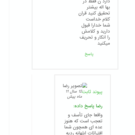
دارد ن فقط در
بها اله بیشتر
تحقیق کنید قران
کلام خداست
شما خدارا قبول
دارید و کلامش
را انکار و تحریف
میکنید
پاسخ
پیوند ثابت
12 سال 11
ماه پیش
رضا
پاسخ داده:
واقعا جای تأسف و
تعجب است که هنوز
عده ای همچون شما
افترائات ابلهانه ردیه