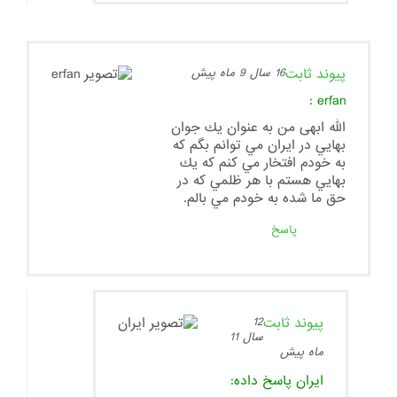
پیوند ثابت
16 سال 9 ماه پیش
:
erfan
الله ابهی من به عنوان يك جوان
بهايي در ايران مي توانم بگم كه
به خودم افتخار مي كنم كه يك
بهايي هستم با هر ظلمي كه در
حق ما شده به خودم مي بالم.
پاسخ
پیوند ثابت
12
سال 11
ماه پیش
ایران
پاسخ داده: