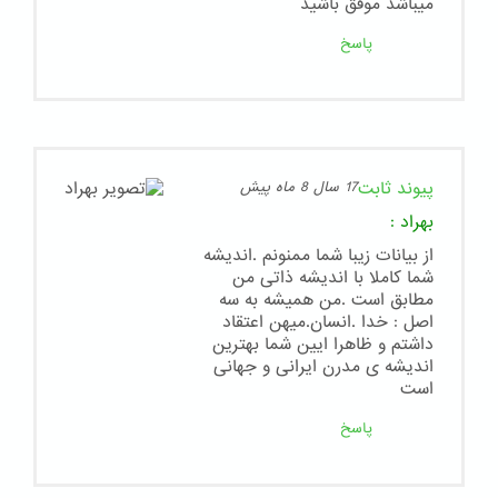
ميباشد موفق باشيد
پاسخ
پیوند ثابت
17 سال 8 ماه پیش
بهراد
:
از بیانات زیبا شما ممنونم .اندیشه
شما کاملا با اندیشه ذاتی من
مطابق است .من همیشه به سه
اصل : خدا .انسان.میهن اعتقاد
داشتم و ظاهرا ایین شما بهترین
اندیشه ی مدرن ایرانی و جهانی
است
پاسخ