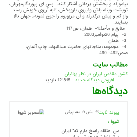
بیاموزند و بخشش یزدانی آشكار كنند. پس ای پروردگارمهربان،
توپشت وپناه باش ونیروی بازوبخش، تابه آرزوی خویش رسند
واز كم و بیش درگذرند و آن مرزوبوم را چون نمونهء جهان بالا
بنمایند.
منابع و مأخذ:1- همان، ص117
2- پیام 26نوامبر2003
3- همان
4- مجموعهءمناجاتهای حضرت عبدالبهاء، چاپ آلمان،
صص492- 490
مطالب سایت
کشور مقدّس ایران در نظر بهائیان
افزودن دیدگاه جدید
121815 بازدید
دیدگاه‌ها
پیوند ثابت
16 سال 11 ماه پیش
شیوا
:
من اعتقاد راسخ دارم که" ایران