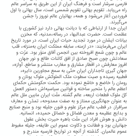
فارسی سرشار است و فرهنگ ایران از این طریق به سراسر عالم
راه می‌یابد. تقویم بهائی تقویم شمسی است، سال بهائی با اول
فروردین آغاز می‌شود و همهء بهائیان عالم نوروز را جشن
می‌گیرند.
ایران جدا از ارتباطی كه با دیانت بهائی دارد نیز كشوری با
عظمت است. حضرت عبدالبهاء در رسالهءمدنیه، كه مخزن
بیانات ایشان در مورد تجدید حیات ایران است، در مورد تاریخ
ایران می‌فرمایند: «در ازمنهء سابقه مملکت ایران به‌منزلهء قلب
عالم و چون شمع افروخته بین انجمن آفاق منوّر بود. عزّت و
سعادتش چون صبح صادق از افق کائنات طالع و نور جهان
افروز معارفش در اقطار مشارق و مغارب منتشر و ساطع. آوازهء
جهان گیری تاجداران ایران حتّی به سمع مجاورین دایرهء
قطبیه رسیده و صیت سطوت ملک الملوکش ملوک یونان و
رومان را خاضع و خاشع نموده بود. حکمت حکومتش حکمای
اعظم عالم را متحیر ساخته و قوانین سیاسیه‌اش دستور العمل
کلّ ملوک قطعات اربعهء عالم گشته. ملّت ایران مابین ملل عالم
به عنوان جهانگیری ممتاز و به صفت ممدوحهء تمدّن و معارف
سرافراز. در قطب عالم مرکز علوم و فنون جلیله بود و منبع صنایع
و بدایع عظیمه و معدن فضائل و خصائل حمیدهء انسانیه.
دانش و هوش افراد این ملّت باهره حیرت بخش عقول
جهانیان بود و فطانت و ذکاوت عموم این طایفهء جلیله مغبوط
عموم عالمیان. گذشته از آنچه در تواریخ فارسیه مندرج و