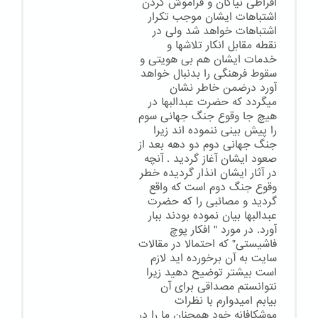
افراطی نیاکان و فراموش کردن
اشتباهات ایشان موجب تکرار
اشتباهات خواهد شد ولی در
نقطه مقابل انکار تلاشها و
خدمات ایشان هم بی هویتی و
سقوط فرهنگی را بدنبال خواهد
آورد درضمن خاطر نشان
میگردد که حضرت عبدالبها در
هیچ جا وقوع جنگ جهانی سوم
را پیش بینی ننموده اند زیرا
جنگ جهانی دوم دو دهه بعد از
صعود ایشان آغاز گردید . آنچه
در آثار ایشان انذار گردیده خطر
وقوع جنگ دوم است که واقع
گردید و مصائبی را که حضرت
عبدالبها بیان نموده بودند ببار
آورد. در مورد " افکار پوچ
فاشیستی" که احتمالا در مقالات
سایت به آن برخورده اید لازم
است بیشتر توضیح دهید زیرا
نتوانستم مصداقی برای آن
بیابم امیدوارم با نظرات
موشکافانه خود همچنان ما را در