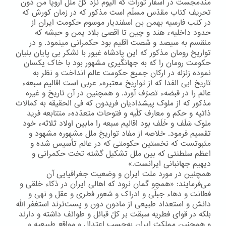
مندمجست در اسفار تورات که الیوم نزد کلّ ملل اروپا من دون
تحریف کتاب مقدّس مسلّم است مذکور که در زمان کورش که
در کتب فارسیه بهمن بن اسفندیار موسوم حکومت ایران از
حدود داخلیهء هند و چین تا اقصی بلاد یمن و حبشه که
منقسم به سیصد و شصت اقلیم بود حکمرانی مینمود. و در
تواریخ رومان مذکور که این پادشاه غیور با لشکر بی پایان بنیان
حکومت رومان را که به جهانگیری مشهور بود با خاک یکسان
نموده زلزله در ارکان جمیع حکومت عالم انداخت و نظر به
تاریخ ابی الفدا که از تواریخ معتبرهء عربی است اقالیم سبعهء
عالم را در قبضهء تصرّف آورد. و همچنین در آن تاریخ و غیره
مذکور که از ملوک پیشدادیان فریدون که فی الحقیقه به کمالات
ذاتیه و حکم و معارف کلّیه و فتوحات متعدّدهء متتابعه فرید
ملوک سَلَف و خَلَف بود اقالیم سبعه را مابین اولاد ثلاثهء خود
تقسیم فرمود. خلاصه از مفاد تواریخ ملل مشهوره مشهود و
مثبوتست که نخستین حکومتی که در عالم تأسیس شده و
اعظم سلطنتی که بین ملل تشکیل گشته تخت حکمرانی و
دیهیم جهانبانی ایرانست.»
همچنین در مورد ملت ایران و وضعیت جغرافیایی آن
می‌فرمایند: «همچو گمان نرود که اهالی ایران در ذکاء خلقی و
فطانت و دهاء جبلّی و ادراک و شعور فطری و عقل و نهی و
دانش و استعداد طبیعی از مادون دون و پست‌ترند استغفر اللّه
بلکه در قوای فطریه سبقت بر کلّ قبائل و طوائف داشته و دارند
و همچنین مملکت ایران به‌حسب اعتدال و مواقع طبیعیه و