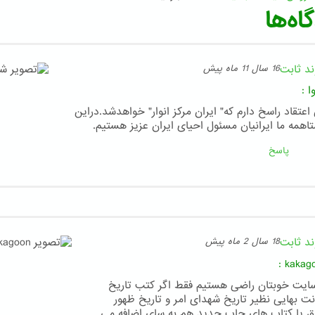
اه‌ها
ند ثابت
16 سال 11 ماه پیش
ا
:
اعتقاد راسخ دارم که" ایران مرکز انوار" خواهدشد.دراین
تاهمه ما ایرانیان مسئول احیای ایران عزیز هستیم.
پاسخ
ند ثابت
18 سال 2 ماه پیش
:
kakag
سایت خوبتان راضی هستیم فقط اگر کتب تاریخ
نت بهایی نظیر تاریخ شهدای امر و تاریخ ظهور
ق یا کتاب های چاپ جدید هم به سای اضافه می