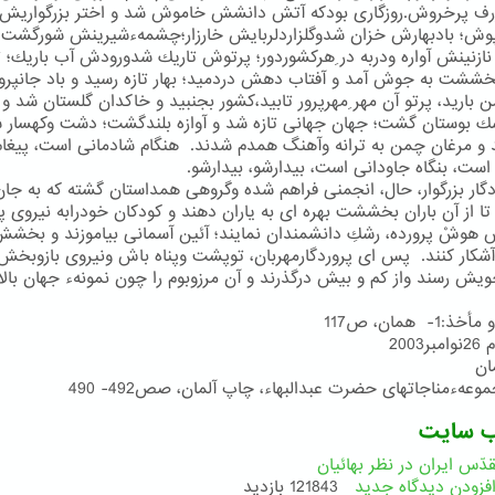
رف پرخروش.روزگاری بودكه آتش دانشش خاموش شد و اختر بزرگواریش 
پوش؛ بادبهارش خزان شدوگلزاردلربایش خارزار؛چشمهءشیرینش شورگشت
 نازنینش آواره ودربه در ِهركشوردور؛ پرتوش تاریك شدورودش آب باریك؛ تا
خششت به جوش آمد و آفتاب دهش دردمید؛ بهار تازه رسید و باد جانپرور
من بارید، پرتو آن مهر ِمهرپرور تابید،كشور بجنبید و خاكدان گلستان شد و
ك بوستان گشت؛ جهان جهانی تازه شد و آوازه بلندگشت؛ دشت وكهسار س
و مرغان چمن به ترانه وآهنگ همدم شدند. هنگام شادمانی است، پیغام
است، بنگاه جاودانی است، بیدارشو، بیدارشو.
دگار بزرگوار، حال، انجمنی فراهم شده وگروهی همداستان گشته كه به جان
تا از آن باران بخششت بهره ای به یاران دهند و كودكان خودرابه نیروی 
 هوشْ پرورده، رشكِ دانشمندان نمایند؛ آئین آسمانی بیاموزند و بخش
آشكار كنند. پس ای پروردگارمهربان، توپشت وپناه باش ونیروی بازوبخش، 
ویش رسند واز كم و بیش درگذرند و آن مرزوبوم را چون نمونهء جهان بالا
.
1- همان، ص117
ب سایت
دّس ایران در نظر بهائیان
فزودن دیدگاه جدید
121843 بازدید