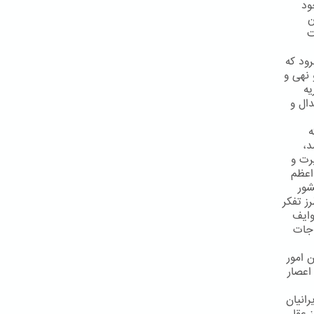
ود
ن
ت
ود که
 نهی و
یه
ال و
ه
د،
رت و
اعظم
شور
ز تفكر
وایف
اجات
 امور
اعصار
رانیان