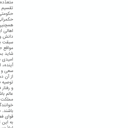
متعدّدهء
تقسیم ف
حکومتی 
حکمرانی
همچنین 
اهالی ا
دانش و 
سبقت بر
مواقع ط
شاید بس
امیدی به
آیندهء 
سعی و ك
از آن دس
توصیه ف
و رفتار
عالم با
مملكت ر
خوانندگ
باشند. 
قوای فع
به این ت