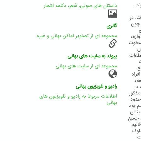
د.
داستان های صوتی، شعر، دکلمه اشعار
ت، در
 چون
گالری
مجموعه ای از تصاویر اماکن بهائی و غیره
ازهء
 سطوت
ش
قطعات
پیوند به سایت های بهائی
ت
مجموعه ای از سایت های بهائی
ع
فراد
هء
رادیو و تلویزیون بهائی
 در
مذکور
اطلاعات مربوط به رادیو و تلویزیون های
حدود
بهائی
م بود
بنیان
ن جمیع
الیم
ملوک
ت