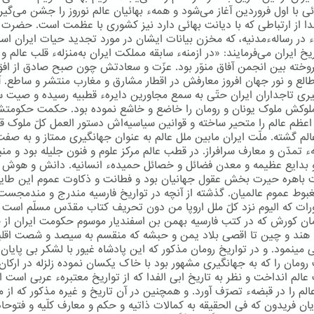
ی با اول فروردین آغاز می‌شود و همهء بهائیان عالم نوروز را جشن می‌گیرن
دا از ارتباطی كه با دیانت بهائی دارد نیز كشوری با عظمت است. حضرت
اء در رسالهءمدنیه، كه مخزن بیانات ایشان در مورد تجدید حیات ایران اس
یخ ایران می‌فرمایند: «در ازمنهء سابقه مملکت ایران به‌منزلهء قلب عالم و
وخته بین انجمن آفاق منوّر بود. عزّت و سعادتش چون صبح صادق از افق
طالع و نور جهان افروز معارفش در اقطار مشارق و مغارب منتشر و ساطع. آو
ری تاجداران ایران حتّی به سمع مجاورین دایرهء قطبیه رسیده و صیت
لوکش ملوک یونان و رومان را خاضع و خاشع نموده بود. حکمت حکومت
عظم عالم را متحیر ساخته و قوانین سیاسیه‌اش دستور العمل کلّ ملوک 
عالم گشته. ملّت ایران مابین ملل عالم به عنوان جهانگیری ممتاز و به صف
 تمدّن و معارف سرافراز. در قطب عالم مرکز علوم و فنون جلیله بود و منب
 بدایع عظیمه و معدن فضائل و خصائل حمیدهء انسانیه. دانش و هوش ا
ت باهره حیرت بخش عقول جهانیان بود و فطانت و ذکاوت عموم این طایف
غبوط عموم عالمیان. گذشته از آنچه در تواریخ فارسیه مندرج و مندمجست
ورات که الیوم نزد کلّ ملل اروپا من دون تحریف کتاب مقدّس مسلّم است 
مان کورش که در کتب فارسیه بهمن بن اسفندیار موسوم حکومت ایران از 
 هند و چین تا اقصی بلاد یمن و حبشه که منقسم به سیصد و شصت اقلی
مینمود. و در تواریخ رومان مذکور که این پادشاه غیور با لشکر بی پایان 
ومان را که به جهانگیری مشهور بود با خاک یکسان نموده زلزله در ارکا
الم انداخت و نظر به تاریخ ابی الفدا که از تواریخ معتبرهء عربی است اق
الم را در قبضهء تصرّف آورد. و همچنین در آن تاریخ و غیره مذکور که از 
ان فریدون که فی الحقیقه به کمالات ذاتیه و حکم و معارف کلّیه و فتوحا