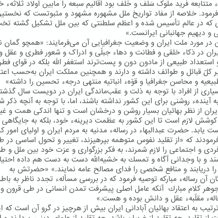
 متتابعه فرید ملوک سَلَف و خَلَف بود اقالیم سبعه را مابین اولاد ثلاثهء خ
رمود. خلاصه از مفاد تواریخ ملل مشهوره مشهود و مثبوتست که نخستی
که در عالم تأسیس شده و اعظم سلطنتی که بین ملل تشکیل گشته تخ
 و دیهیم جهانبانی ایرانست.»
در مورد ملت ایران و وضعیت جغرافیایی آن می‌فرمایند: «همچو گمان نر
یران در ذکاء خلقی و فطانت و دهاء جبلّی و ادراک و شعور فطری و عقل و
استعداد طبیعی از مادون دون و پست‌ترند استغفر اللّه بلکه در قوای فطر
 کلّ قبائل و طوائف داشته و دارند و همچنین مملکت ایران به‌حسب اعتد
بیعیه و محاسن جغرافیا و قوّهء انباتیه منتهی درجهء تحسین را داشته»
یاری از افراد با توجه به ذلت و عقب‌ماندگی ایران در دویست سال گذشت
 آیندهء روشنی برای این كشور نداشته باشند، اما، با توجه به آنچه ذكر ش
ایران از نظر بهائیان بسیار روشن و درخشان است و تنها اندكی همت و غی
وشش لازم است تا این كشور به عظمت دیرینهء خود، بلكه به جایگاهی 
ت یابد. حضرت عبدالبهاء در رسالهء مدنیه به مردم ایران و اولیای امور ك
رمودند كه «از تقلید نفوس متوهمه بپرهیزند، تغییر و تحول اساسی در طر
 فردی و اجتماعی را لازم شمرند، به فكر بزرگواری و عزت خود بین ملل و ط
شند و با وجدانی آگاه و تمسك به خشیه‌الله دست به دست هم داده احتی
ا دریابند و منافع شخصی را فدای مصالح عامه نمایند.» «حضرتش به
ان آن رسالهء مباركه توصیه فرمود كه در بررسی مسألهء تجدد ناظر به باطن
جوهر كلام مبارك آنكه عامل اصلی پیشرفت تمدن انسانی در طی قرون و 
الهء مقلّبهء عقل و دانش بوده و هست.»
رتیب به اعتقاد بهائیان آبادانی ایران بیش از هرچیز در گرو آن است كه ای