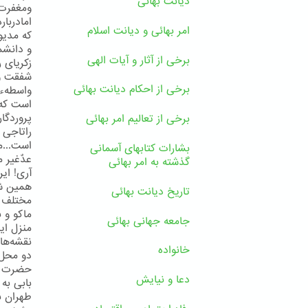
دیانت بهائی
ومغفرت 
امادربا
امر بهائی و دیانت اسلام
كه مدی
و دانشم
برخی از آثار و آیات الهی
زكریای 
شفقت و 
برخی از احکام دیانت بهائی
واسطهء 
است كه 
پروردگا
برخی از تعالیم امر بهائی
راتاجی 
است...م
بشارات کتابهای آسمانی
عدٌغیر م
گذشته به امر بهائی
آری! ای
همین شه
تاریخ دیانت بهائی
مختلف ای
ماكو و 
جامعه جهانی بهائی
منزل ای
نقشه‌ها
خانواده
دو محل 
حضرت بها
دعا و نیایش
بابی به 
طهران ب