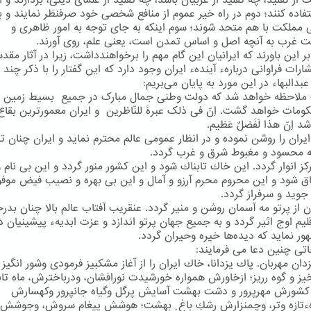
ت از تقلید، چه تقلید از غربیان باشد، چه تقلید از علمای دینی، بردارند و ا
فاده كنند؛ دوم در راه خیر عموم از منافع شخصی خود صرفنظر نمایند و ب
 مملكت با هم متحد شوند؛ سوم اینكه به جای توجه به امور ظاهری و
ت غرب به آنچه اصل و اساس تمدن است، یعنی علم، روی آورند.
بر این باورند كه ایرانیان این گام مهم را برخواهندداشت، زیرا در آثار مقد
ارات فراوانی دربارهء آیندهء ایران وجود دارد كه این گفتار را با ذكر چند ب
البهاء در این مورد به پایان می‌بریم:
ملاحظه خواهد شد که دولت وطنی جمال مبارک در جمیع بسیط زمین 
ومات خواهد گشت. اِنّ فی ذلک عبرهً للنّاظرین و ایران معمورترین بقاع 
 اِنّ هذا لَفَضلٌ عَظیم.
 ایران را روشن نموده و در انظار عمومی عالم محترم نماید و ایران چنان تر
ه محسود و مغبوط شرق و غرب گردد.
كز انوار گردد. این خاك تابناك شود و این كشور منور گردد و این بی نام 
اق شود و این محروم محرم آرزو و آمال و این بی بهره و نصیب فیض موفور
ز جوید و سرفراز گردد.
ان از پرتو مه آسمان روشن و منیر گردد. عنقریب آفتاب عالم بالا چنان بد
لیم اوج اثیر گردد و به جمیع جهان پرتو اندازد و عزت ابدیهء پیشینیان دو
ور نماید كه دیده‌ها خیره وحیران گردد.
اتی چنین دعا می فرمایند:
زدان مهربان. پاك یزدانا، خاك ایران را از آغاز مشكبیز فرمودی وشور انگیز 
ز و گوه رریز؛ ازخاورش همواره خورشیدت نورافشان، ودرباخترش، ماه تاب
 كشورش مهرپرور و دشت بهشت آسایش پرگل وگیاه جانپرور وكهسارش
هءتازه وتر، وچمنزارش رشكِ باغ ِ بهشت؛ هوشش پیغام سروش، وجوشش