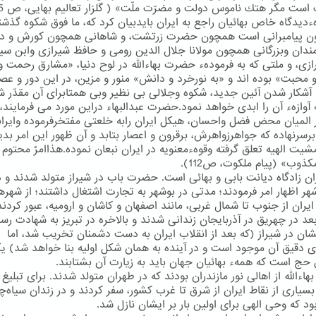
است مگر هتك ناموس دولت و مضرّت ملّت» ( گلزار تعالیم بهایی، ص 45).
رهءدیدگاه خاص بهائیان راجع به ایران بایدبیان كرد كه، ما فوق شكوه گذش
ون پیامبرانی است همچون حضرت زرتشت، و شاهانی همچون كورش و دا
ندان وبزرگانی همچون مولانا جلال الدین رومی و حافظ شیرازی وابن سین
رازی، و ملتی كه به فرمودهء حضرت بهاءالله در لوح دنیا، «مشارق رحمت و
محبت» بوده اند و «به نورخرد و دانش» منور و مزین، در این دور و عصر
آشكار شدن آئین جدید، شكوه وجلالی بی نظیر وبی همتابرای آن مقدّر ش
آوازهء آن را ابدی خواهد نمود.حضرت عبدالبهاء دراین مورد می فرمایند،
ر المیان محض فضل واحسان، هیكل ایران رابه خلعتی مفتخرفرموده وایران
برسرنهاده كه جواهرزواهرش، برقرون و اعصار بتابد و آن ظهور این امر بدی
شیت الهیه تعلق گرفته وقوهءمعنویه در ایران نبعان نموده.هذاامرٌ محتوم 
كذوب» (پیام ملكوت، ص112).
ران زادگاه دیانت بابی و بهائی است. حضرت باب در شیراز متولد شدند و د
ر اظهار امر فرمودند؛ مدتی در بوشهر به تجارت اشتغال داشتند؛ از شهره
ران از جنوب تا شمال غربی، مانند اصفهان و كاشان و ارومیه، عبور كردند 
بعد در چهریق در آذربایجان زندانی شدند و بالاخره در تبریز به شهادت رسی
شان در شیراز (كه بعد از انقلاب ایران به دست دشمنان تخریب شد، اما
ی دقیق آن موجود است و در آینده به همان شكل اولیه بنا خواهد شد) یك
حج است كه همهء بهائیان جهان باید به زیارت آن بشتابند.
ءالله از اهالی نور مازندران بودند كه در طهران متولد شدند. برای تبلیغ
بسیاری از نقاط ایران از شرق تا غرب كشور، سفر كردند و در زندان سیاه‌چ
ود كه وحی الهی برای اولین بار بر ایشان نازل شد.