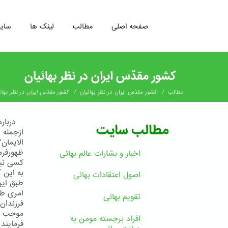
صفحه اصلی
مطالب
لینک ها
سای
رفتن
به
کشور مقدّس ایران در نظر بهائیان
محتوای
اصلی
/
/
مطالب
کشور مقدّس ایران در نظر بهائیان
کشور مقدّس ایران در نظر بهائ
دربارهء
مطالب سایت
ازجمله د
الایمان
ظهورفرم
اخبار و بشارات عالم بهائى
کسی نیس
به این 
اصول اعتقادات بهائی
طبق این
امری طب
تقویم بهائی
فرزندان
موجب فخ
افراد برجسته مومن به
فرمایند