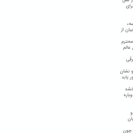
ز عقل
رای
سهء
یان از
محترم
عالم
قّی
و نشان
 یابد
رخشد
باره
و
ان
 چون