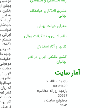
رفاه اجتماعی و اقتصادی
مؤمنین 
پهناور 
رنگین س
مشرق الاذکار یا عبادتگاه
به این 
بهائی
آن اماكن
معرفی دیانت بهائی
نتوانست
ایرانی 
نظم اداری و تشکیلات بهائی
هستم حت
نگشته ا
کتابها و آثار استدلال
همچنین د
جلوه دا
کشور مقدّس ایران در نظر
حقیقت ا
بهائیان
موهبتی 
دیانت ب
آمار سایت
الهی در
عالم زبا
بازدید مطالب:
عبدالبها
80181429
که زبان
بازدید روزانه مطالب:
نشر نفحا
30537
که به ت
محتوای سایت :
آثار به
2541
فرهنگ ا