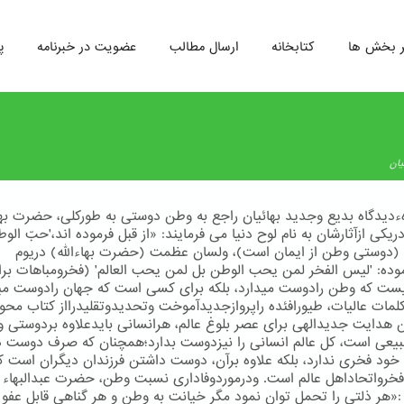
ر بخش ها
کتابخانه
ارسال مطالب
عضویت در خبرنامه
پ
یان
دیدگاه بدیع وجدید بهائیان راجع به وطن دوستی به طوركلی، حضرت بهاء
ریكی ازآثارشان به نام لوح دنیا می فرمایند: «از قبل فرموده اند،'حبّ ال
' (دوستی وطن از ایمان است)، ولسان عظمت (حضرت بهاءالله) دریوم
وده: 'لیس الفخر لمن یحب الوطن بل لمن یحب العالم' (فخرومباهات بر
ت که وطن رادوست میدارد، بلکه برای کسی است که جهان رادوست مید
كلمات عالیات، طیورافئده راپروازجدیدآموخت وتحدیدوتقلیدرااز كتاب محو
 هدایت جدیدالهی برای عصر بلوغ عالم، هرانسانی بایدعلاوه بردوستی 
یعی است، كل عالم انسانی را نیزدوست بدارد؛همچنان كه صرف دوست 
 خود فخری ندارد، بلكه علاوه برآن، دوست داشتن فرزندان دیگران است ك
رواتحاداهل عالم است. ودرموردوفاداری نسبت وطن، حضرت عبدالبهاء 
 :«هر ذلتی را تحمل توان نمود مگر خیانت به وطن و هر گناهی قابل عفو 