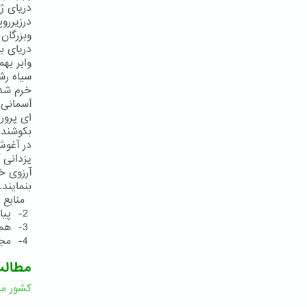
دریای ژ
درزیررو
وبزرگان
دریای ب
وابر به
سیاه رش
خرم شد 
آسمانی 
ای پرور
بكوشند 
در آغوش
یزدانی 
آرزوی خ
بنمایند
منابع و مأخذ:
2- پیام 26نوامبر2003
3- همان
4- مجموعهءمناجاتهای حضرت عبدالبهاء، چاپ آلمان، صص492- 490
مطال
کشور مق
ا