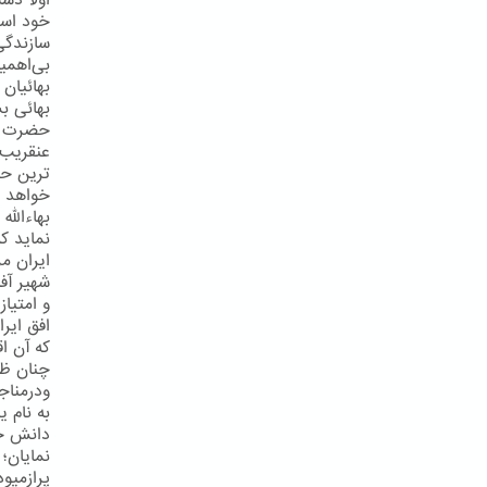
اولاً دس
خود است
سازندگی
بی‌اهمی
بهائیان 
بهائی بش
حضرت عبد
عنقریب 
ترین حک
خواهد شد
بهاءالله
نماید ک
ایران مر
شهیر آف
و امتیا
افق ایر
كه آن اق
چنان ظه
ودرمناج
به نام ی
دانش خی
نمایان؛
پرازمیو