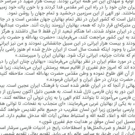
اولیه و شهدای این امر همه ایرانی بودند. بیست هزار شهید در سراسر خ
ایران جان خود را در راه این امر مقدس فدا كردند و با خون پاك خود زمین
اختند. نور الهی از این سرزمین درخشید و تمام جهان را روشن نمود.
دلیل است كه كشور ایران در نظر تمام بهائیان جهان مقدس است و در جا
 متبركه‌ای قرار دارد كه همهء بهائیان آرزومند زیارت آنند. حضرت عبدالبها
خودشان در ایران متولد شدند، اما هنگام تبعید از آن فقط 9 سال داشتند و هرگز
ند به این كشور مراجعت كنند، می‌فرمایند: «حضرت بهاءالله و حضرت باب
بودند و بیست هزار ایرانی در این سبیل جانفشانی نمودند و من نیز ایران
ّی با وجود اینکه شصت سال است از ایران خارج شده ام هنوز راضی بآ
م که عادات جزئیهء ایرانی ترک شود. بهائیان ایران را میپرستند.»
ر مورد مقام ایران در نظر بهائیان می‌فرمایند: «بهائیان چنان ایران را در 
ده اند که امروز جمّ غفیری از اقالیم سبعه پرستش ایران می‌نمایند، زیرا
ز آن افق طلوع نموده و وطن مقدّس حضرت بهاءالله است. ملاحظه کنید
حضرت یزدان در حقّ ایران و ایرانیان فرموده.»
هائی از آنجا كه در ایران ظاهر شده است با فرهنگ ایران عجین است. بیشت
 این دور به زبان فارسی نازل شده است. به همین دلیل اكنون بسیاری از به
ن فارسی می‌آموزند تا بتوانند كلام الهی را به زبان نزولی آن مطالعه كنند
ء به یكی از بهائیان غربی می‌فرمایند: «ای منجذب به نفحات، تا توانی هم
 پارسی بیاموزی زیرا این لسان عنقریب در جمیع عالم تقدیس خواهد گش
ت الله و اعلاء کلمه الله و استنباط معانی آیات الله مدخل عظیم دارد. امی
حصیل این لسان موفّق بر هدایت جمّ غفیری شوی.»
ائی از اشعار و ضرب‌المثل‌ها و اصطلاحات رایج در ادبیات فارسی سرشار اس
یران از این طریق به سراسر عالم راه می‌یابد. تقویم بهائی تقویم شمسی