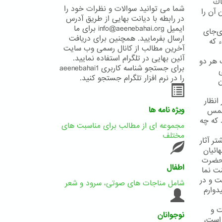
اك
شما می توانید سوالات و نظرات خود را
 آن را
در رابطه با دیانت بهایی از طریق آدرس
ایمیل info@aeenebahai.org برای ما
ی‌جای
ارسال بفرمایید. همچنین برای دریافت
ء كه
آخرین مطالب از کانال رسمی وب سایت
آئین بهایی در تلگرام استفاده نمایید.
 هر دو
برای جستجو شناسه کاربری aeenebahai1
ی
را در نرم افزار تلگرام جستجو کنید.
ن
انظار
ویژه نامه ها
 شمس
 که چه
مجموعه ای از مطالب برای مناسبت های
مختلف
ر آثار
ائیان
. حضرت
اطفال
ّت نما
ت و در
شامل مناجات های صوتی، سرود و شعر
دوارم
ت و
نوجوانان
 است،