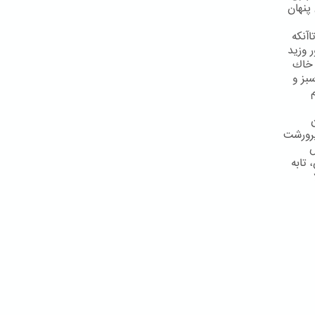
پنهان
آنكه
 وزید
 خاك
بز و
پرورشت
ش
تابه