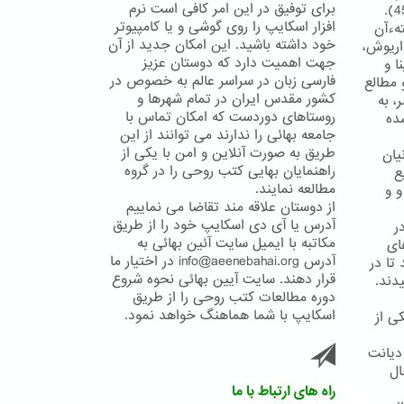
برای توفیق در این امر کافی است نرم
افزار اسکایپ را روی گوشی و یا کامپیوتر
تهءآن
خود داشته باشید. این امکان جدید از آن
ریوش،
جهت اهمیت دارد که دوستان عزیز
ا و
فارسی زبان در سراسر عالم به خصوص در
 مطالع
کشور مقدس ایران در تمام شهرها و
، به
روستاهای دوردست که امکان تماس با
ده
جامعه بهائی را ندارند می توانند از این
طریق به صورت آنلاین و امن با یکی از
یان
راهنمایان بهایی کتب روحی را در گروه
ع
مطالعه نمایند.
و و
از دوستان علاقه مند تقاضا می نماییم
آدرس یا آی دی اسکایپ خود را از طریق
ر
مکاتبه با ایمیل سایت آئین بهائی به
ای
آدرس info@aeenebahai.org در اختیار ما
تا در
قرار دهند. سایت آیین بهائی نحوه شروع
دند.
دوره مطالعات کتب روحی را از طریق
اسکایپ با شما هماهنگ خواهد نمود.
ی از
 دیانت
ال
راه های ارتباط با ما