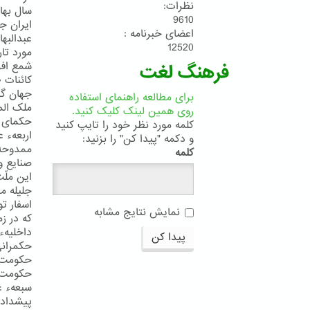
نظرات:
سال بهائ
9610
ایران ج
اعضای خبرنامه :
عبدالبه
12520
مورد تار
شمع افر
فرهنگ لغت
کائنات 
جهان گی
برای مطالعه راهنمای استفاده
ملک الم
روی همین لینک کلیک کنید.
حکمای ا
کلمه مورد نظر خود را تایپ کنید
اربعهء 
و دکمه "پیدا کن" را بزنید:
ممدوحهء
کلمه
صنایع و
این ملّ
جلیله م
اسفار ت
نمایش نتایج مشابه
که در ز
داخلیهء
پیدا کن
حکمرانی 
حکومت ر
حکومت ع
سبعهء ع
پیشدادی