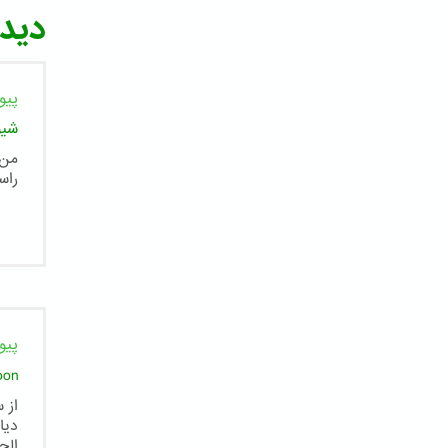
دیدگ
پیو
شیو
من 
راس
پیو
oon
از 
دیا
الح