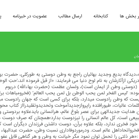
ر بخش ها
کتابخانه
ارسال مطالب
عضویت در خبرنامه
پ
یان
دیدگاه بدیع وجدید بهائیان راجع به وطن دوستی به طوركلی، حضرت بهاء
ریكی ازآثارشان به نام لوح دنیا می فرمایند: «از قبل فرموده اند،'حبّ ال
' (دوستی وطن از ایمان است)، ولسان عظمت (حضرت بهاءالله) دریوم
وده: 'لیس الفخر لمن یحب الوطن بل لمن یحب العالم' (فخرومباهات بر
ت که وطن رادوست میدارد، بلکه برای کسی است که جهان رادوست مید
كلمات عالیات، طیورافئده راپروازجدیدآموخت وتحدیدوتقلیدرااز كتاب محو
 هدایت جدیدالهی برای عصر بلوغ عالم، هرانسانی بایدعلاوه بردوستی 
یعی است، كل عالم انسانی را نیزدوست بدارد؛همچنان كه صرف دوست 
 خود فخری ندارد، بلكه علاوه برآن، دوست داشتن فرزندان دیگران است ك
رواتحاداهل عالم است. ودرموردوفاداری نسبت وطن، حضرت عبدالبهاء 
 :«هر ذلتی را تحمل توان نمود مگر خیانت به وطن و هر گناهی قابل عفو 