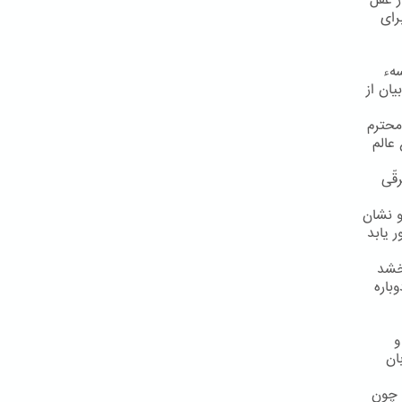
ز عقل
رای
سهء
یان از
محترم
عالم
قّی
و نشان
 یابد
رخشد
باره
و
ان
 چون