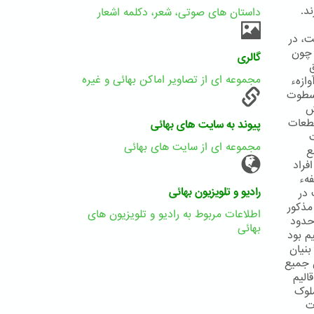
د.
داستان های صوتی، شعر، دکلمه اشعار
ت، در
 چون
گالری
مجموعه ای از تصاویر اماکن بهائی و غیره
ازهء
 سطوت
ش
قطعات
پیوند به سایت های بهائی
ت
مجموعه ای از سایت های بهائی
ع
فراد
هء
رادیو و تلویزیون بهائی
 در
مذکور
اطلاعات مربوط به رادیو و تلویزیون های
حدود
بهائی
م بود
بنیان
ن جمیع
الیم
ملوک
ت