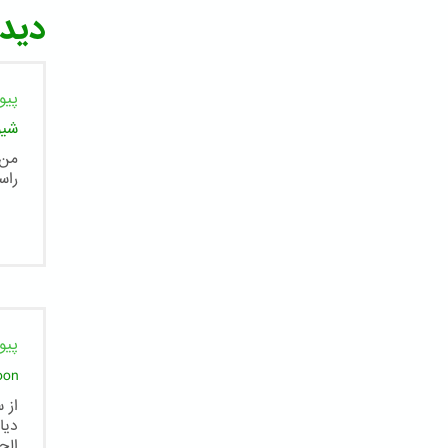
دیدگ
پیو
شیو
من 
راس
پیو
oon
از 
دیا
الح