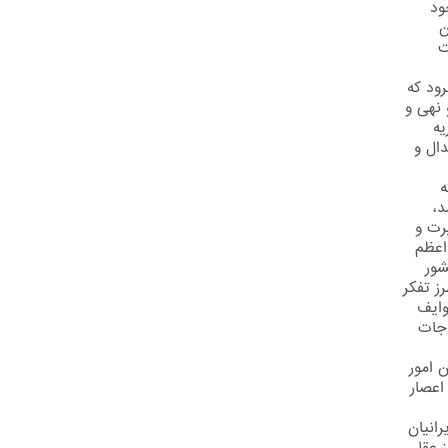
ود
ن
ت
ود که
 نهی و
یه
ال و
ه
د،
رت و
اعظم
شور
ز تفكر
وایف
اجات
 امور
اعصار
رانیان