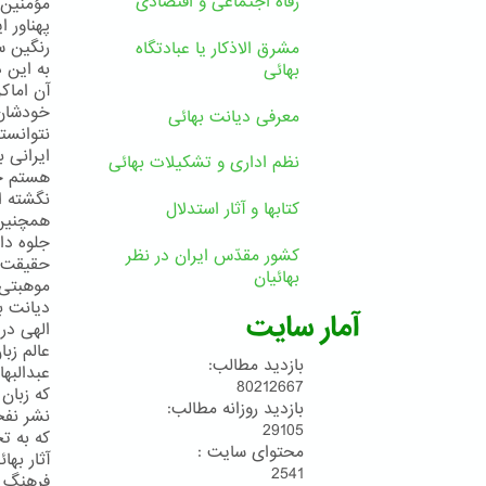
رفاه اجتماعی و اقتصادی
مؤمنین 
پهناور 
رنگین س
مشرق الاذکار یا عبادتگاه
به این 
بهائی
آن اماكن
معرفی دیانت بهائی
نتوانست
ایرانی 
نظم اداری و تشکیلات بهائی
هستم حت
نگشته ا
کتابها و آثار استدلال
همچنین د
جلوه دا
کشور مقدّس ایران در نظر
حقیقت ا
بهائیان
موهبتی 
دیانت ب
آمار سایت
الهی در
عالم زبا
بازدید مطالب:
عبدالبها
80212667
که زبان
بازدید روزانه مطالب:
نشر نفحا
29105
که به ت
محتوای سایت :
آثار به
2541
فرهنگ ا