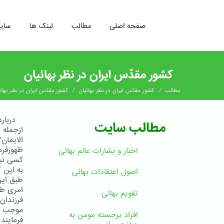
صفحه اصلی
مطالب
لینک ها
سای
رفتن
به
کشور مقدّس ایران در نظر بهائیان
محتوای
اصلی
/
/
مطالب
کشور مقدّس ایران در نظر بهائیان
کشور مقدّس ایران در نظر بهائ
دربارهء
مطالب سایت
ازجمله د
الایمان
ظهورفرم
اخبار و بشارات عالم بهائى
کسی نیس
به این 
اصول اعتقادات بهائی
طبق این
امری طب
تقویم بهائی
فرزندان
موجب فخ
افراد برجسته مومن به
فرمایند