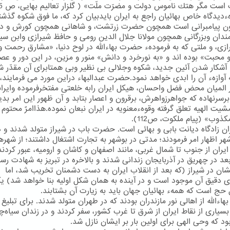
است مگر هتك ناموس دولت و مضرّت ملّت» ( گلزار تعالیم بهایی، ص 45).
رهءدیدگاه خاص بهائیان راجع به ایران بایدبیان كرد كه، ما فوق شكوه گذش
ون پیامبرانی است همچون حضرت زرتشت، و شاهانی همچون كورش و دا
ندان وبزرگانی همچون مولانا جلال الدین رومی و حافظ شیرازی وابن سین
رازی، و ملتی كه به فرمودهء حضرت بهاءالله در لوح دنیا، «مشارق رحمت و
محبت» بوده اند و «به نورخرد و دانش» منور و مزین، در این دور و عصر
آشكار شدن آئین جدید، شكوه وجلالی بی نظیر وبی همتابرای آن مقدّر ش
آوازهء آن را ابدی خواهد نمود.حضرت عبدالبهاء دراین مورد می فرمایند،
ر المیان محض فضل واحسان، هیكل ایران رابه خلعتی مفتخرفرموده وایران
برسرنهاده كه جواهرزواهرش، برقرون و اعصار بتابد و آن ظهور این امر بدی
شیت الهیه تعلق گرفته وقوهءمعنویه در ایران نبعان نموده.هذاامرٌ محتوم 
كذوب» (پیام ملكوت، ص112).
ران زادگاه دیانت بابی و بهائی است. حضرت باب در شیراز متولد شدند و د
ر اظهار امر فرمودند؛ مدتی در بوشهر به تجارت اشتغال داشتند؛ از شهره
ران از جنوب تا شمال غربی، مانند اصفهان و كاشان و ارومیه، عبور كردند 
بعد در چهریق در آذربایجان زندانی شدند و بالاخره در تبریز به شهادت رسی
شان در شیراز (كه بعد از انقلاب ایران به دست دشمنان تخریب شد، اما
ی دقیق آن موجود است و در آینده به همان شكل اولیه بنا خواهد شد) یك
حج است كه همهء بهائیان جهان باید به زیارت آن بشتابند.
ءالله از اهالی نور مازندران بودند كه در طهران متولد شدند. برای تبلیغ
بسیاری از نقاط ایران از شرق تا غرب كشور، سفر كردند و در زندان سیاه‌چ
ود كه وحی الهی برای اولین بار بر ایشان نازل شد.