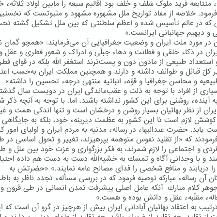
 متتابعه فرید ملوک سَلَف و خَلَف بود اقالیم سبعه را مابین اولاد ثلاثهء خ
رمود. خلاصه از مفاد تواریخ ملل مشهوره مشهود و مثبوتست که نخستی
که در عالم تأسیس شده و اعظم سلطنتی که بین ملل تشکیل گشته تخ
 و دیهیم جهانبانی ایرانست.»
در مورد ملت ایران و وضعیت جغرافیایی آن می‌فرمایند: «همچو گمان نر
یران در ذکاء خلقی و فطانت و دهاء جبلّی و ادراک و شعور فطری و عقل و
استعداد طبیعی از مادون دون و پست‌ترند استغفر اللّه بلکه در قوای فطر
 کلّ قبائل و طوائف داشته و دارند و همچنین مملکت ایران به‌حسب اعتد
بیعیه و محاسن جغرافیا و قوّهء انباتیه منتهی درجهء تحسین را داشته»
یاری از افراد با توجه به ذلت و عقب‌ماندگی ایران در دویست سال گذشت
 آیندهء روشنی برای این كشور نداشته باشند، اما، با توجه به آنچه ذكر ش
ایران از نظر بهائیان بسیار روشن و درخشان است و تنها اندكی همت و غی
وشش لازم است تا این كشور به عظمت دیرینهء خود، بلكه به جایگاهی 
ت یابد. حضرت عبدالبهاء در رسالهء مدنیه به مردم ایران و اولیای امور ك
رمودند كه «از تقلید نفوس متوهمه بپرهیزند، تغییر و تحول اساسی در طر
 فردی و اجتماعی را لازم شمرند، به فكر بزرگواری و عزت خود بین ملل و ط
شند و با وجدانی آگاه و تمسك به خشیه‌الله دست به دست هم داده احتی
ا دریابند و منافع شخصی را فدای مصالح عامه نمایند.» «حضرتش به
ان آن رسالهء مباركه توصیه فرمود كه در بررسی مسألهء تجدد ناظر به باطن
جوهر كلام مبارك آنكه عامل اصلی پیشرفت تمدن انسانی در طی قرون و 
الهء مقلّبهء عقل و دانش بوده و هست.»
رتیب به اعتقاد بهائیان آبادانی ایران بیش از هرچیز در گرو آن است كه ای