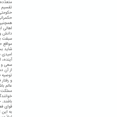
متعدّدهء
تقسیم ف
حکومتی 
حکمرانی
همچنین 
اهالی ا
دانش و 
سبقت بر
مواقع ط
شاید بس
امیدی به
آیندهء 
سعی و ك
از آن دس
توصیه ف
و رفتار
عالم با
مملكت ر
خوانندگ
باشند. 
قوای فع
به این ت