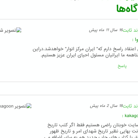
اه‌ها
ند ثابت
16 سال 11 ماه پیش
ا
:
اعتقاد راسخ دارم که" ایران مرکز انوار" خواهدشد.دراین
تاهمه ما ایرانیان مسئول احیای ایران عزیز هستیم.
پاسخ
ند ثابت
18 سال 2 ماه پیش
:
kakag
سایت خوبتان راضی هستیم فقط اگر کتب تاریخ
نت بهایی نظیر تاریخ شهدای امر و تاریخ ظهور
ق یا کتاب های چاپ جدید هم به سای اضافه می