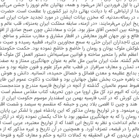
ی با اول فروردین آغاز می‌شود و همهء بهائیان عالم نوروز را جشن می‌گیرن
دا از ارتباطی كه با دیانت بهائی دارد نیز كشوری با عظمت است. حضرت
اء در رسالهءمدنیه، كه مخزن بیانات ایشان در مورد تجدید حیات ایران اس
یخ ایران می‌فرمایند: «در ازمنهء سابقه مملکت ایران به‌منزلهء قلب عالم و
وخته بین انجمن آفاق منوّر بود. عزّت و سعادتش چون صبح صادق از افق
طالع و نور جهان افروز معارفش در اقطار مشارق و مغارب منتشر و ساطع. آو
ری تاجداران ایران حتّی به سمع مجاورین دایرهء قطبیه رسیده و صیت
لوکش ملوک یونان و رومان را خاضع و خاشع نموده بود. حکمت حکومت
عظم عالم را متحیر ساخته و قوانین سیاسیه‌اش دستور العمل کلّ ملوک 
عالم گشته. ملّت ایران مابین ملل عالم به عنوان جهانگیری ممتاز و به صف
 تمدّن و معارف سرافراز. در قطب عالم مرکز علوم و فنون جلیله بود و منب
 بدایع عظیمه و معدن فضائل و خصائل حمیدهء انسانیه. دانش و هوش ا
ت باهره حیرت بخش عقول جهانیان بود و فطانت و ذکاوت عموم این طایف
غبوط عموم عالمیان. گذشته از آنچه در تواریخ فارسیه مندرج و مندمجست
ورات که الیوم نزد کلّ ملل اروپا من دون تحریف کتاب مقدّس مسلّم است 
مان کورش که در کتب فارسیه بهمن بن اسفندیار موسوم حکومت ایران از 
 هند و چین تا اقصی بلاد یمن و حبشه که منقسم به سیصد و شصت اقلی
مینمود. و در تواریخ رومان مذکور که این پادشاه غیور با لشکر بی پایان 
ومان را که به جهانگیری مشهور بود با خاک یکسان نموده زلزله در ارکا
الم انداخت و نظر به تاریخ ابی الفدا که از تواریخ معتبرهء عربی است اق
الم را در قبضهء تصرّف آورد. و همچنین در آن تاریخ و غیره مذکور که از 
ان فریدون که فی الحقیقه به کمالات ذاتیه و حکم و معارف کلّیه و فتوحا