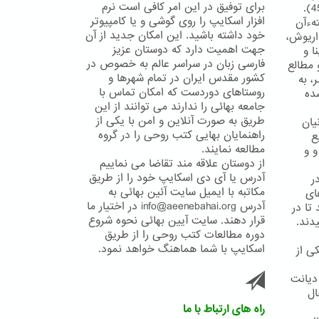
برای توفیق در این امر کافی است نرم
افزار اسکایپ را روی گوشی و یا کامپیوتر
تهءآن
خود داشته باشید. این امکان جدید از آن
ریوش،
جهت اهمیت دارد که دوستان عزیز
ا و
فارسی زبان در سراسر عالم به خصوص در
 مطالع
کشور مقدس ایران در تمام شهرها و
، به
روستاهای دوردست که امکان تماس با
ده
جامعه بهائی را ندارند می توانند از این
طریق به صورت آنلاین و امن با یکی از
یان
راهنمایان بهایی کتب روحی را در گروه
ع
مطالعه نمایند.
و و
از دوستان علاقه مند تقاضا می نماییم
آدرس یا آی دی اسکایپ خود را از طریق
ر
مکاتبه با ایمیل سایت آئین بهائی به
ای
آدرس info@aeenebahai.org در اختیار ما
تا در
قرار دهند. سایت آیین بهائی نحوه شروع
دند.
دوره مطالعات کتب روحی را از طریق
اسکایپ با شما هماهنگ خواهد نمود.
ی از
 دیانت
ال
راه های ارتباط با ما