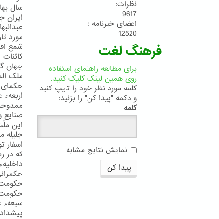
نظرات:
سال بهائ
9617
ایران ج
اعضای خبرنامه :
عبدالبه
12520
مورد تار
شمع افر
فرهنگ لغت
کائنات 
جهان گی
برای مطالعه راهنمای استفاده
ملک الم
روی همین لینک کلیک کنید.
حکمای ا
کلمه مورد نظر خود را تایپ کنید
اربعهء 
و دکمه "پیدا کن" را بزنید:
ممدوحهء
کلمه
صنایع و
این ملّ
جلیله م
اسفار ت
نمایش نتایج مشابه
که در ز
داخلیهء
پیدا کن
حکمرانی 
حکومت ر
حکومت ع
سبعهء ع
پیشدادی