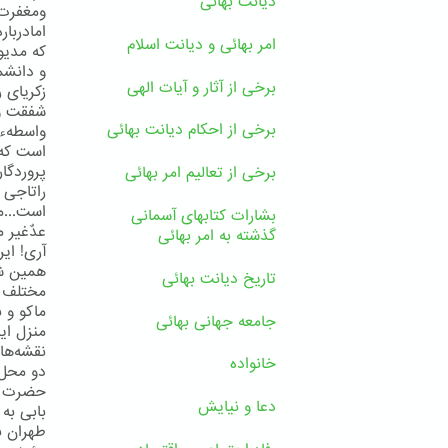
دیانت بهائی
ومغفرت 
امادربا
امر بهائی و دیانت اسلام
كه مدی
و دانشم
برخی از آثار و آیات الهی
زكریای 
شفقت و 
برخی از احکام دیانت بهائی
واسطهء 
است كه 
پروردگا
برخی از تعالیم امر بهائی
راتاجی 
است...م
بشارات کتابهای آسمانی
عدٌغیر م
گذشته به امر بهائی
آری! ای
همین شه
تاریخ دیانت بهائی
مختلف ای
ماكو و 
جامعه جهانی بهائی
منزل ای
نقشه‌ها
خانواده
دو محل 
حضرت بها
دعا و نیایش
بابی به 
طهران ب