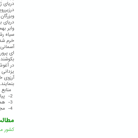
دریای ژ
درزیررو
وبزرگان
دریای ب
وابر به
سیاه رش
خرم شد 
آسمانی 
ای پرور
بكوشند 
در آغوش
یزدانی 
آرزوی خ
بنمایند
منابع و مأخذ:
2- پیام 26نوامبر2003
3- همان
4- مجموعهءمناجاتهای حضرت عبدالبهاء، چاپ آلمان، صص492- 490
مطال
کشور مق
ا