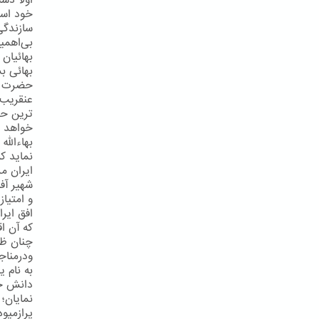
اولاً دس
خود است
سازندگی
بی‌اهمی
بهائیان 
بهائی بش
حضرت عبد
عنقریب 
ترین حک
خواهد شد
بهاءالله
نماید ک
ایران مر
شهیر آف
و امتیا
افق ایر
كه آن اق
چنان ظه
ودرمناج
به نام ی
دانش خی
نمایان؛
پرازمیو