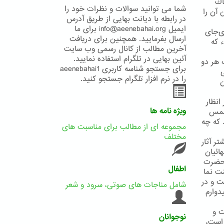
اك
شما می توانید سوالات و نظرات خود را
 آن را
در رابطه با دیانت بهایی از طریق آدرس
ایمیل info@aeenebahai.org برای ما
ی‌جای
ارسال بفرمایید. همچنین برای دریافت
ء كه
آخرین مطالب از کانال رسمی وب سایت
آئین بهایی در تلگرام استفاده نمایید.
 هر دو
برای جستجو شناسه کاربری aeenebahai1
ی
را در نرم افزار تلگرام جستجو کنید.
ن
انظار
ویژه نامه ها
 شمس
 که چه
مجموعه ای از مطالب برای مناسبت های
مختلف
ر آثار
ائیان
. حضرت
اطفال
ّت نما
ت و در
شامل مناجات های صوتی، سرود و شعر
دوارم
ت و
نوجوانان
 است،