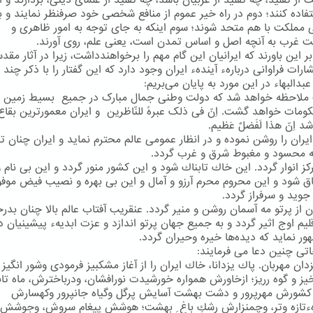
ت از تقلید، چه تقلید از غربیان باشد، چه تقلید از علمای دینی، بردارند و ا
فاده كنند؛ دوم در راه خیر عموم از منافع شخصی خود صرفنظر نمایند و ب
 مملكت با هم متحد شوند؛ سوم اینكه به جای توجه به امور ظاهری و
ت غرب به آنچه اصل و اساس تمدن است، یعنی علم، روی آورند.
بر این باورند كه ایرانیان این گام مهم را برخواهندداشت، زیرا در آثار مقد
ارات فراوانی دربارهء آیندهء ایران وجود دارد كه این گفتار را با ذكر چند ب
البهاء در این مورد به پایان می‌بریم:
ملاحظه خواهد شد که دولت وطنی جمال مبارک در جمیع بسیط زمین 
ومات خواهد گشت. اِنّ فی ذلک عبرهً للنّاظرین و ایران معمورترین بقاع 
 اِنّ هذا لَفَضلٌ عَظیم.
 ایران را روشن نموده و در انظار عمومی عالم محترم نماید و ایران چنان تر
ه محسود و مغبوط شرق و غرب گردد.
كز انوار گردد. این خاك تابناك شود و این كشور منور گردد و این بی نام 
اق شود و این محروم محرم آرزو و آمال و این بی بهره و نصیب فیض موفور
ز جوید و سرفراز گردد.
ان از پرتو مه آسمان روشن و منیر گردد. عنقریب آفتاب عالم بالا چنان بد
لیم اوج اثیر گردد و به جمیع جهان پرتو اندازد و عزت ابدیهء پیشینیان دو
ور نماید كه دیده‌ها خیره وحیران گردد.
اتی چنین دعا می فرمایند:
زدان مهربان. پاك یزدانا، خاك ایران را از آغاز مشكبیز فرمودی وشور انگیز 
ز و گوه رریز؛ ازخاورش همواره خورشیدت نورافشان، ودرباخترش، ماه تاب
 كشورش مهرپرور و دشت بهشت آسایش پرگل وگیاه جانپرور وكهسارش
هءتازه وتر، وچمنزارش رشكِ باغ ِ بهشت؛ هوشش پیغام سروش، وجوشش