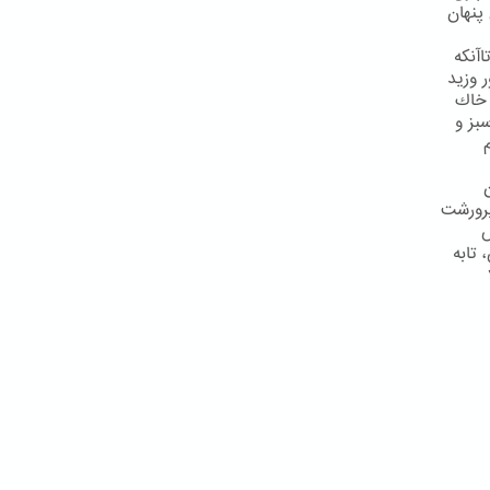
پنهان
آنكه
 وزید
 خاك
بز و
پرورشت
ش
تابه