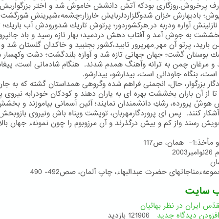
رف پرخروش.روزگاری بودكه آتش دانشش خاموش شد و اختر بزرگواریش 
پوش؛ بادبهارش خزان شدوگلزاردلربایش خارزار؛چشمهءشیرینش شورگشت
 نازنینش آواره ودربه در ِهركشوردور؛ پرتوش تاریك شدورودش آب باریك؛ تا
خششت به جوش آمد و آفتاب دهش دردمید؛ بهار تازه رسید و باد جانپرور
من بارید، پرتو آن مهر ِمهرپرور تابید،كشور بجنبید و خاكدان گلستان شد و
ك بوستان گشت؛ جهان جهانی تازه شد و آوازه بلندگشت؛ دشت وكهسار س
و مرغان چمن به ترانه وآهنگ همدم شدند. هنگام شادمانی است، پیغام
است، بنگاه جاودانی است، بیدارشو، بیدارشو.
دگار بزرگوار، حال، انجمنی فراهم شده وگروهی همداستان گشته كه به جان
تا از آن باران بخششت بهره ای به یاران دهند و كودكان خودرابه نیروی 
 هوشْ پرورده، رشكِ دانشمندان نمایند؛ آئین آسمانی بیاموزند و بخش
آشكار كنند. پس ای پروردگارمهربان، توپشت وپناه باش ونیروی بازوبخش، 
ویش رسند واز كم و بیش درگذرند و آن مرزوبوم را چون نمونهء جهان بالا
.
1- همان، ص117
ب سایت
دّس ایران در نظر بهائیان
فزودن دیدگاه جدید
121906 بازدید