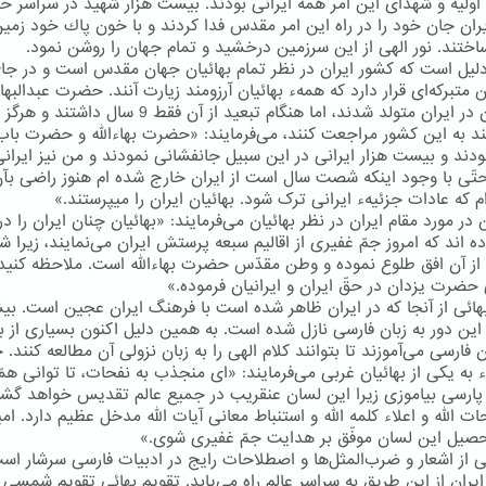
اولیه و شهدای این امر همه ایرانی بودند. بیست هزار شهید در سراسر خ
ایران جان خود را در راه این امر مقدس فدا كردند و با خون پاك خود زمین
اختند. نور الهی از این سرزمین درخشید و تمام جهان را روشن نمود.
دلیل است كه كشور ایران در نظر تمام بهائیان جهان مقدس است و در جا
 متبركه‌ای قرار دارد كه همهء بهائیان آرزومند زیارت آنند. حضرت عبدالبها
خودشان در ایران متولد شدند، اما هنگام تبعید از آن فقط 9 سال داشتند و هرگز
ند به این كشور مراجعت كنند، می‌فرمایند: «حضرت بهاءالله و حضرت باب
بودند و بیست هزار ایرانی در این سبیل جانفشانی نمودند و من نیز ایران
ّی با وجود اینکه شصت سال است از ایران خارج شده ام هنوز راضی بآ
م که عادات جزئیهء ایرانی ترک شود. بهائیان ایران را میپرستند.»
ر مورد مقام ایران در نظر بهائیان می‌فرمایند: «بهائیان چنان ایران را در 
ده اند که امروز جمّ غفیری از اقالیم سبعه پرستش ایران می‌نمایند، زیرا
ز آن افق طلوع نموده و وطن مقدّس حضرت بهاءالله است. ملاحظه کنید
حضرت یزدان در حقّ ایران و ایرانیان فرموده.»
هائی از آنجا كه در ایران ظاهر شده است با فرهنگ ایران عجین است. بیشت
 این دور به زبان فارسی نازل شده است. به همین دلیل اكنون بسیاری از به
ن فارسی می‌آموزند تا بتوانند كلام الهی را به زبان نزولی آن مطالعه كنند
ء به یكی از بهائیان غربی می‌فرمایند: «ای منجذب به نفحات، تا توانی هم
 پارسی بیاموزی زیرا این لسان عنقریب در جمیع عالم تقدیس خواهد گش
ت الله و اعلاء کلمه الله و استنباط معانی آیات الله مدخل عظیم دارد. امی
حصیل این لسان موفّق بر هدایت جمّ غفیری شوی.»
ائی از اشعار و ضرب‌المثل‌ها و اصطلاحات رایج در ادبیات فارسی سرشار اس
یران از این طریق به سراسر عالم راه می‌یابد. تقویم بهائی تقویم شمسی