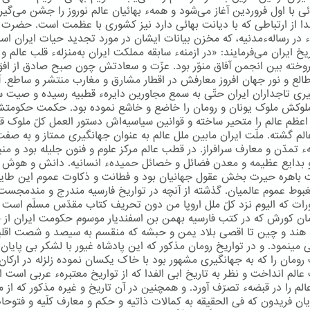
ی با اول فروردین آغاز می‌شود و همهء بهائیان عالم نوروز را جشن می‌گیرن
دا از ارتباطی كه با دیانت بهائی دارد نیز كشوری با عظمت است. حضرت
اء در رسالهءمدنیه، كه مخزن بیانات ایشان در مورد تجدید حیات ایران اس
یخ ایران می‌فرمایند: «در ازمنهء سابقه مملکت ایران به‌منزلهء قلب عالم و
وخته بین انجمن آفاق منوّر بود. عزّت و سعادتش چون صبح صادق از افق
طالع و نور جهان افروز معارفش در اقطار مشارق و مغارب منتشر و ساطع. آو
ری تاجداران ایران حتّی به سمع مجاورین دایرهء قطبیه رسیده و صیت
لوکش ملوک یونان و رومان را خاضع و خاشع نموده بود. حکمت حکومت
عظم عالم را متحیر ساخته و قوانین سیاسیه‌اش دستور العمل کلّ ملوک 
عالم گشته. ملّت ایران مابین ملل عالم به عنوان جهانگیری ممتاز و به صف
 تمدّن و معارف سرافراز. در قطب عالم مرکز علوم و فنون جلیله بود و منب
 بدایع عظیمه و معدن فضائل و خصائل حمیدهء انسانیه. دانش و هوش ا
ت باهره حیرت بخش عقول جهانیان بود و فطانت و ذکاوت عموم این طایف
غبوط عموم عالمیان. گذشته از آنچه در تواریخ فارسیه مندرج و مندمجست
ورات که الیوم نزد کلّ ملل اروپا من دون تحریف کتاب مقدّس مسلّم است 
مان کورش که در کتب فارسیه بهمن بن اسفندیار موسوم حکومت ایران از 
 هند و چین تا اقصی بلاد یمن و حبشه که منقسم به سیصد و شصت اقلی
مینمود. و در تواریخ رومان مذکور که این پادشاه غیور با لشکر بی پایان 
ومان را که به جهانگیری مشهور بود با خاک یکسان نموده زلزله در ارکا
الم انداخت و نظر به تاریخ ابی الفدا که از تواریخ معتبرهء عربی است اق
الم را در قبضهء تصرّف آورد. و همچنین در آن تاریخ و غیره مذکور که از 
ان فریدون که فی الحقیقه به کمالات ذاتیه و حکم و معارف کلّیه و فتوحا