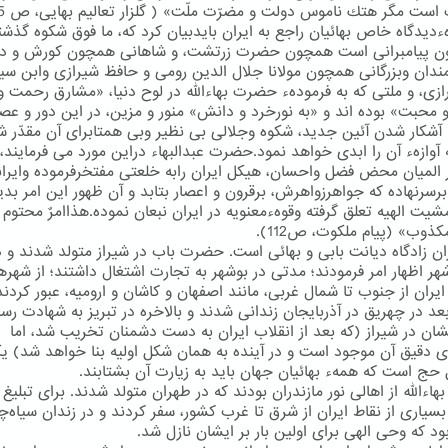
است مگر هتك ناموس دولت و مضرّت ملّت» ( گلزار تعالیم بهایی، ص 45).
رهءدیدگاه خاص بهائیان راجع به ایران بایدبیان كرد كه، ما فوق شكوه گذش
ون پیامبرانی است همچون حضرت زرتشت، و شاهانی همچون كورش و دا
ندان وبزرگانی همچون مولانا جلال الدین رومی و حافظ شیرازی وابن سین
رازی، و ملتی كه به فرمودهء حضرت بهاءالله در لوح دنیا، «مشارق رحمت و
محبت» بوده اند و «به نورخرد و دانش» منور و مزین، در این دور و عصر
آشكار شدن آئین جدید، شكوه وجلالی بی نظیر وبی همتابرای آن مقدّر ش
آوازهء آن را ابدی خواهد نمود.حضرت عبدالبهاء دراین مورد می فرمایند،
ر المیان محض فضل واحسان، هیكل ایران رابه خلعتی مفتخرفرموده وایران
برسرنهاده كه جواهرزواهرش، برقرون و اعصار بتابد و آن ظهور این امر بدی
شیت الهیه تعلق گرفته وقوهءمعنویه در ایران نبعان نموده.هذاامرٌ محتوم 
كذوب» (پیام ملكوت، ص112).
ران زادگاه دیانت بابی و بهائی است. حضرت باب در شیراز متولد شدند و د
ر اظهار امر فرمودند؛ مدتی در بوشهر به تجارت اشتغال داشتند؛ از شهره
ران از جنوب تا شمال غربی، مانند اصفهان و كاشان و ارومیه، عبور كردند 
بعد در چهریق در آذربایجان زندانی شدند و بالاخره در تبریز به شهادت رسی
شان در شیراز (كه بعد از انقلاب ایران به دست دشمنان تخریب شد، اما
ی دقیق آن موجود است و در آینده به همان شكل اولیه بنا خواهد شد) یك
حج است كه همهء بهائیان جهان باید به زیارت آن بشتابند.
ءالله از اهالی نور مازندران بودند كه در طهران متولد شدند. برای تبلیغ
بسیاری از نقاط ایران از شرق تا غرب كشور، سفر كردند و در زندان سیاه‌چ
ود كه وحی الهی برای اولین بار بر ایشان نازل شد.