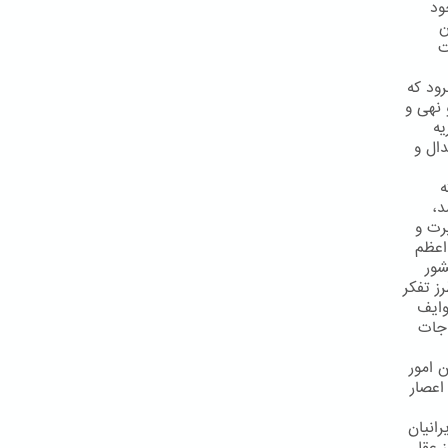
ود
ن
ت
ود که
 نهی و
یه
ال و
ه
د،
رت و
اعظم
شور
ز تفكر
وایف
اجات
 امور
اعصار
رانیان