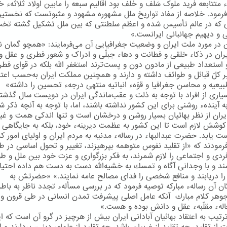
 متتابعه فرید ملوک سَلَف و خَلَف بود اقالیم سبعه را مابین اولاد ثلاثهء خ
رمود. خلاصه از مفاد تواریخ ملل مشهوره مشهود و مثبوتست که نخستی
که در عالم تأسیس شده و اعظم سلطنتی که بین ملل تشکیل گشته تخ
 و دیهیم جهانبانی ایرانست.»
در مورد ملت ایران و وضعیت جغرافیایی آن می‌فرمایند: «همچو گمان نر
یران در ذکاء خلقی و فطانت و دهاء جبلّی و ادراک و شعور فطری و عقل و
استعداد طبیعی از مادون دون و پست‌ترند استغفر اللّه بلکه در قوای فطر
 کلّ قبائل و طوائف داشته و دارند و همچنین مملکت ایران به‌حسب اعتد
بیعیه و محاسن جغرافیا و قوّهء انباتیه منتهی درجهء تحسین را داشته»
یاری از افراد با توجه به ذلت و عقب‌ماندگی ایران در دویست سال گذشت
 آیندهء روشنی برای این كشور نداشته باشند، اما، با توجه به آنچه ذكر ش
ایران از نظر بهائیان بسیار روشن و درخشان است و تنها اندكی همت و غی
وشش لازم است تا این كشور به عظمت دیرینهء خود، بلكه به جایگاهی 
ت یابد. حضرت عبدالبهاء در رسالهء مدنیه به مردم ایران و اولیای امور ك
رمودند كه «از تقلید نفوس متوهمه بپرهیزند، تغییر و تحول اساسی در طر
 فردی و اجتماعی را لازم شمرند، به فكر بزرگواری و عزت خود بین ملل و ط
شند و با وجدانی آگاه و تمسك به خشیه‌الله دست به دست هم داده احتی
ا دریابند و منافع شخصی را فدای مصالح عامه نمایند.» «حضرتش به
ان آن رسالهء مباركه توصیه فرمود كه در بررسی مسألهء تجدد ناظر به باطن
جوهر كلام مبارك آنكه عامل اصلی پیشرفت تمدن انسانی در طی قرون و 
الهء مقلّبهء عقل و دانش بوده و هست.»
رتیب به اعتقاد بهائیان آبادانی ایران بیش از هرچیز در گرو آن است كه ای