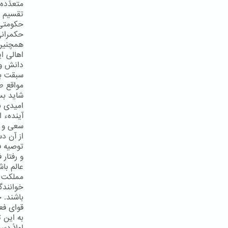
متعدّدهء
تقسیم ف
حکومتی 
حکمرانی
همچنین 
اهالی ا
دانش و 
سبقت بر
مواقع ط
شاید بس
امیدی به
آیندهء 
سعی و ك
از آن دس
توصیه ف
و رفتار
عالم با
مملكت ر
خوانندگ
باشند. 
قوای فع
به این ت