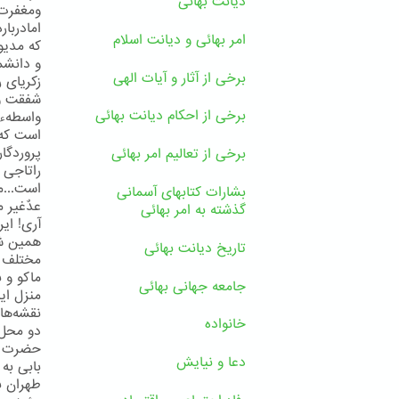
دیانت بهائی
ومغفرت 
امادربا
امر بهائی و دیانت اسلام
كه مدی
و دانشم
برخی از آثار و آیات الهی
زكریای 
شفقت و 
برخی از احکام دیانت بهائی
واسطهء 
است كه 
پروردگا
برخی از تعالیم امر بهائی
راتاجی 
است...م
بشارات کتابهای آسمانی
عدٌغیر م
گذشته به امر بهائی
آری! ای
همین شه
تاریخ دیانت بهائی
مختلف ای
ماكو و 
جامعه جهانی بهائی
منزل ای
نقشه‌ها
خانواده
دو محل 
حضرت بها
دعا و نیایش
بابی به 
طهران ب