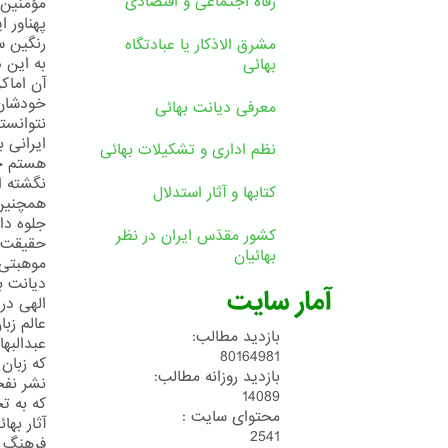
رفاه اجتماعی و اقتصادی
مؤمنین 
پهناور 
رنگین س
مشرق الاذکار یا عبادتگاه
به این 
بهائی
آن اماكن
معرفی دیانت بهائی
نتوانست
ایرانی 
نظم اداری و تشکیلات بهائی
هستم حت
نگشته ا
کتابها و آثار استدلال
همچنین د
جلوه دا
کشور مقدّس ایران در نظر
حقیقت ا
بهائیان
موهبتی 
دیانت ب
آمار سایت
الهی در
عالم زبا
بازدید مطالب:
عبدالبها
80164981
که زبان
بازدید روزانه مطالب:
نشر نفحا
14089
که به ت
محتوای سایت :
آثار به
2541
فرهنگ ا