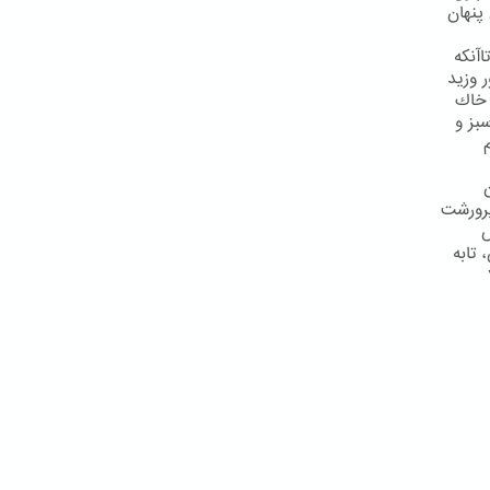
پنهان
آنكه
 وزید
 خاك
بز و
پرورشت
ش
تابه