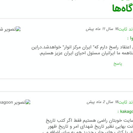
اه‌ها
ند ثابت
16 سال 11 ماه پیش
ا
:
اعتقاد راسخ دارم که" ایران مرکز انوار" خواهدشد.دراین
تاهمه ما ایرانیان مسئول احیای ایران عزیز هستیم.
پاسخ
ند ثابت
18 سال 2 ماه پیش
:
kakag
سایت خوبتان راضی هستیم فقط اگر کتب تاریخ
نت بهایی نظیر تاریخ شهدای امر و تاریخ ظهور
ق یا کتاب های چاپ جدید هم به سای اضافه می