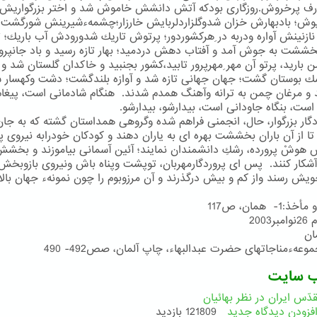
رف پرخروش.روزگاری بودكه آتش دانشش خاموش شد و اختر بزرگواریش 
پوش؛ بادبهارش خزان شدوگلزاردلربایش خارزار؛چشمهءشیرینش شورگشت
 نازنینش آواره ودربه در ِهركشوردور؛ پرتوش تاریك شدورودش آب باریك؛ تا
خششت به جوش آمد و آفتاب دهش دردمید؛ بهار تازه رسید و باد جانپرور
من بارید، پرتو آن مهر ِمهرپرور تابید،كشور بجنبید و خاكدان گلستان شد و
ك بوستان گشت؛ جهان جهانی تازه شد و آوازه بلندگشت؛ دشت وكهسار س
و مرغان چمن به ترانه وآهنگ همدم شدند. هنگام شادمانی است، پیغام
است، بنگاه جاودانی است، بیدارشو، بیدارشو.
دگار بزرگوار، حال، انجمنی فراهم شده وگروهی همداستان گشته كه به جان
تا از آن باران بخششت بهره ای به یاران دهند و كودكان خودرابه نیروی 
 هوشْ پرورده، رشكِ دانشمندان نمایند؛ آئین آسمانی بیاموزند و بخش
آشكار كنند. پس ای پروردگارمهربان، توپشت وپناه باش ونیروی بازوبخش، 
ویش رسند واز كم و بیش درگذرند و آن مرزوبوم را چون نمونهء جهان بالا
.
1- همان، ص117
ب سایت
دّس ایران در نظر بهائیان
فزودن دیدگاه جدید
121809 بازدید