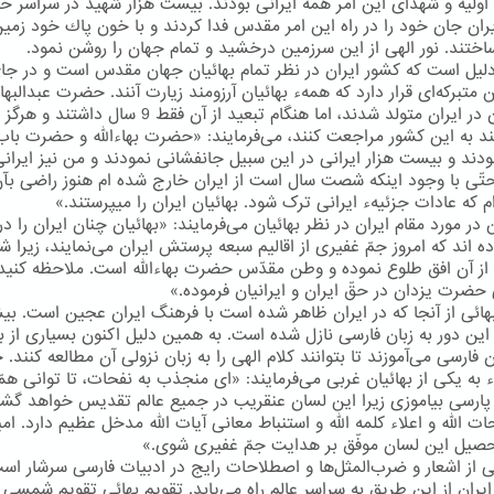
اولیه و شهدای این امر همه ایرانی بودند. بیست هزار شهید در سراسر خ
ایران جان خود را در راه این امر مقدس فدا كردند و با خون پاك خود زمین
اختند. نور الهی از این سرزمین درخشید و تمام جهان را روشن نمود.
دلیل است كه كشور ایران در نظر تمام بهائیان جهان مقدس است و در جا
 متبركه‌ای قرار دارد كه همهء بهائیان آرزومند زیارت آنند. حضرت عبدالبها
خودشان در ایران متولد شدند، اما هنگام تبعید از آن فقط 9 سال داشتند و هرگز
ند به این كشور مراجعت كنند، می‌فرمایند: «حضرت بهاءالله و حضرت باب
بودند و بیست هزار ایرانی در این سبیل جانفشانی نمودند و من نیز ایران
ّی با وجود اینکه شصت سال است از ایران خارج شده ام هنوز راضی بآ
م که عادات جزئیهء ایرانی ترک شود. بهائیان ایران را میپرستند.»
ر مورد مقام ایران در نظر بهائیان می‌فرمایند: «بهائیان چنان ایران را در 
ده اند که امروز جمّ غفیری از اقالیم سبعه پرستش ایران می‌نمایند، زیرا
ز آن افق طلوع نموده و وطن مقدّس حضرت بهاءالله است. ملاحظه کنید
حضرت یزدان در حقّ ایران و ایرانیان فرموده.»
هائی از آنجا كه در ایران ظاهر شده است با فرهنگ ایران عجین است. بیشت
 این دور به زبان فارسی نازل شده است. به همین دلیل اكنون بسیاری از به
ن فارسی می‌آموزند تا بتوانند كلام الهی را به زبان نزولی آن مطالعه كنند
ء به یكی از بهائیان غربی می‌فرمایند: «ای منجذب به نفحات، تا توانی هم
 پارسی بیاموزی زیرا این لسان عنقریب در جمیع عالم تقدیس خواهد گش
ت الله و اعلاء کلمه الله و استنباط معانی آیات الله مدخل عظیم دارد. امی
حصیل این لسان موفّق بر هدایت جمّ غفیری شوی.»
ائی از اشعار و ضرب‌المثل‌ها و اصطلاحات رایج در ادبیات فارسی سرشار اس
یران از این طریق به سراسر عالم راه می‌یابد. تقویم بهائی تقویم شمسی