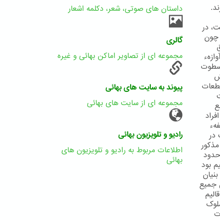
د.
داستان های صوتی، شعر، دکلمه اشعار
ت، در
 چون
گالری
مجموعه ای از تصاویر اماکن بهائی و غیره
ازهء
 سطوت
ش
قطعات
پیوند به سایت های بهائی
ت
مجموعه ای از سایت های بهائی
ع
فراد
هء
رادیو و تلویزیون بهائی
 در
مذکور
اطلاعات مربوط به رادیو و تلویزیون های
حدود
بهائی
م بود
بنیان
ن جمیع
الیم
ملوک
ت