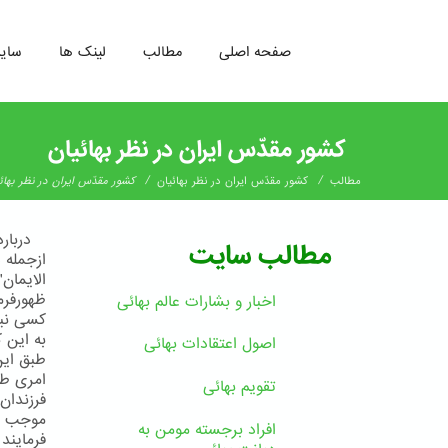
صفحه اصلی
مطالب
لینک ها
سای
رفتن
به
کشور مقدّس ایران در نظر بهائیان
محتوای
اصلی
/
/
مطالب
کشور مقدّس ایران در نظر بهائیان
کشور مقدّس ایران در نظر بهائ
دربارهء
مطالب سایت
ازجمله د
الایمان
ظهورفرم
اخبار و بشارات عالم بهائى
کسی نیس
به این 
اصول اعتقادات بهائی
طبق این
امری طب
تقویم بهائی
فرزندان
موجب فخ
افراد برجسته مومن به
فرمایند