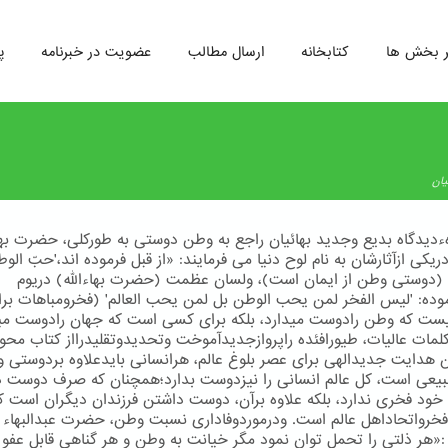
ر بخش ها
کتابخانه
ارسال مطالب
عضویت در خبرنامه
پ
یان
دیدگاه بدیع وجدید بهائیان راجع به وطن دوستی به طوركلی، حضرت بهاء
ریكی ازآثارشان به نام لوح دنیا می فرمایند: «از قبل فرموده اند،'حبّ ال
' (دوستی وطن از ایمان است)، ولسان عظمت (حضرت بهاءالله) دریوم
وده: 'لیس الفخر لمن یحب الوطن بل لمن یحب العالم' (فخرومباهات بر
ت که وطن رادوست میدارد، بلکه برای کسی است که جهان رادوست مید
كلمات عالیات، طیورافئده راپروازجدیدآموخت وتحدیدوتقلیدرااز كتاب محو
 هدایت جدیدالهی برای عصر بلوغ عالم، هرانسانی بایدعلاوه بردوستی 
یعی است، كل عالم انسانی را نیزدوست بدارد؛همچنان كه صرف دوست 
 خود فخری ندارد، بلكه علاوه برآن، دوست داشتن فرزندان دیگران است ك
رواتحاداهل عالم است. ودرموردوفاداری نسبت وطن، حضرت عبدالبهاء 
 :«هر ذلتی را تحمل توان نمود مگر خیانت به وطن و هر گناهی قابل عفو 