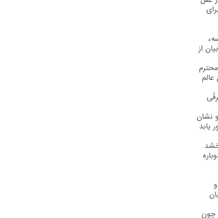
ز عقل
رای
سهء
یان از
محترم
عالم
قّی
و نشان
 یابد
رخشد
باره
و
ان
 چون