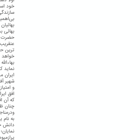
اولاً دس
خود است
سازندگی
بی‌اهمی
بهائیان 
بهائی بش
حضرت عبد
عنقریب 
ترین حک
خواهد شد
بهاءالله
نماید ک
ایران مر
شهیر آف
و امتیا
افق ایر
كه آن اق
چنان ظه
ودرمناج
به نام ی
دانش خی
نمایان؛
پرازمیو