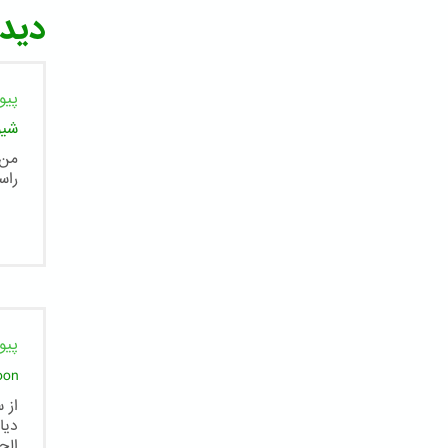
دیدگ
پیو
شیو
من 
راس
پیو
oon
از 
دیا
الح