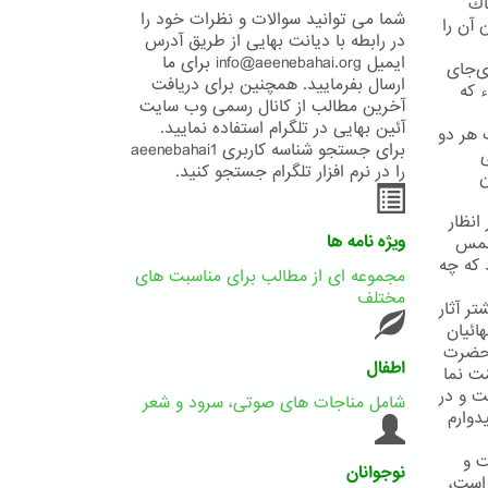
اك
شما می توانید سوالات و نظرات خود را
 آن را
در رابطه با دیانت بهایی از طریق آدرس
ایمیل info@aeenebahai.org برای ما
ی‌جای
ارسال بفرمایید. همچنین برای دریافت
ء كه
آخرین مطالب از کانال رسمی وب سایت
آئین بهایی در تلگرام استفاده نمایید.
 هر دو
برای جستجو شناسه کاربری aeenebahai1
ی
را در نرم افزار تلگرام جستجو کنید.
ن
انظار
ویژه نامه ها
 شمس
 که چه
مجموعه ای از مطالب برای مناسبت های
مختلف
ر آثار
ائیان
. حضرت
اطفال
ّت نما
ت و در
شامل مناجات های صوتی، سرود و شعر
دوارم
ت و
نوجوانان
 است،