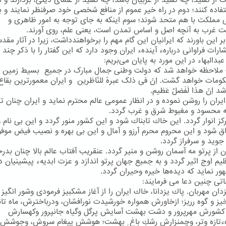
ت از تقلید، چه تقلید از غربیان باشد، چه تقلید از علمای دینی، بردارند و ا
فاده كنند؛ دوم در راه خیر عموم از منافع شخصی خود صرفنظر نمایند و ب
 مملكت با هم متحد شوند؛ سوم اینكه به جای توجه به امور ظاهری و
ت غرب به آنچه اصل و اساس تمدن است، یعنی علم، روی آورند.
بر این باورند كه ایرانیان این گام مهم را برخواهندداشت، زیرا در آثار مقد
ارات فراوانی دربارهء آیندهء ایران وجود دارد كه این گفتار را با ذكر چند ب
البهاء در این مورد به پایان می‌بریم:
ملاحظه خواهد شد که دولت وطنی جمال مبارک در جمیع بسیط زمین 
ومات خواهد گشت. اِنّ فی ذلک عبرهً للنّاظرین و ایران معمورترین بقاع 
 اِنّ هذا لَفَضلٌ عَظیم.
 ایران را روشن نموده و در انظار عمومی عالم محترم نماید و ایران چنان تر
ه محسود و مغبوط شرق و غرب گردد.
كز انوار گردد. این خاك تابناك شود و این كشور منور گردد و این بی نام 
اق شود و این محروم محرم آرزو و آمال و این بی بهره و نصیب فیض موفور
ز جوید و سرفراز گردد.
ان از پرتو مه آسمان روشن و منیر گردد. عنقریب آفتاب عالم بالا چنان بد
لیم اوج اثیر گردد و به جمیع جهان پرتو اندازد و عزت ابدیهء پیشینیان دو
ور نماید كه دیده‌ها خیره وحیران گردد.
اتی چنین دعا می فرمایند:
زدان مهربان. پاك یزدانا، خاك ایران را از آغاز مشكبیز فرمودی وشور انگیز 
ز و گوه رریز؛ ازخاورش همواره خورشیدت نورافشان، ودرباخترش، ماه تاب
 كشورش مهرپرور و دشت بهشت آسایش پرگل وگیاه جانپرور وكهسارش
هءتازه وتر، وچمنزارش رشكِ باغ ِ بهشت؛ هوشش پیغام سروش، وجوشش