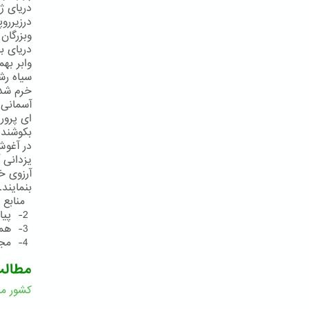
دریای ژ
درزیررو
وبزرگان
دریای ب
وابر به
سیاه رش
خرم شد 
آسمانی 
ای پرور
بكوشند 
در آغوش
یزدانی 
آرزوی خ
بنمایند
منابع و مأخذ:
2- پیام 26نوامبر2003
3- همان
4- مجموعهءمناجاتهای حضرت عبدالبهاء، چاپ آلمان، صص492- 490
مطال
کشور مق
ا