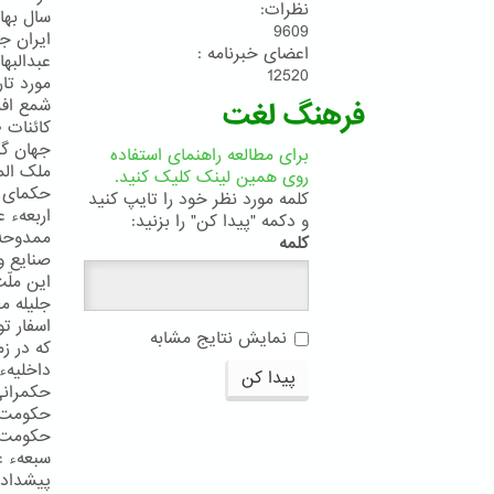
نظرات:
سال بهائ
9609
ایران ج
اعضای خبرنامه :
عبدالبه
12520
مورد تار
شمع افر
فرهنگ لغت
کائنات 
جهان گی
برای مطالعه راهنمای استفاده
ملک الم
روی همین لینک کلیک کنید.
حکمای ا
کلمه مورد نظر خود را تایپ کنید
اربعهء 
و دکمه "پیدا کن" را بزنید:
ممدوحهء
کلمه
صنایع و
این ملّ
جلیله م
اسفار ت
نمایش نتایج مشابه
که در ز
داخلیهء
پیدا کن
حکمرانی 
حکومت ر
حکومت ع
سبعهء ع
پیشدادی