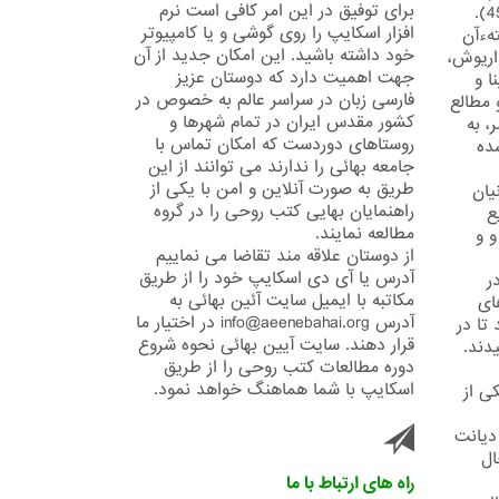
برای توفیق در این امر کافی است نرم
افزار اسکایپ را روی گوشی و یا کامپیوتر
تهءآن
خود داشته باشید. این امکان جدید از آن
ریوش،
جهت اهمیت دارد که دوستان عزیز
ا و
فارسی زبان در سراسر عالم به خصوص در
 مطالع
کشور مقدس ایران در تمام شهرها و
، به
روستاهای دوردست که امکان تماس با
ده
جامعه بهائی را ندارند می توانند از این
طریق به صورت آنلاین و امن با یکی از
یان
راهنمایان بهایی کتب روحی را در گروه
ع
مطالعه نمایند.
و و
از دوستان علاقه مند تقاضا می نماییم
آدرس یا آی دی اسکایپ خود را از طریق
ر
مکاتبه با ایمیل سایت آئین بهائی به
ای
آدرس info@aeenebahai.org در اختیار ما
تا در
قرار دهند. سایت آیین بهائی نحوه شروع
دند.
دوره مطالعات کتب روحی را از طریق
اسکایپ با شما هماهنگ خواهد نمود.
ی از
 دیانت
ال
راه های ارتباط با ما