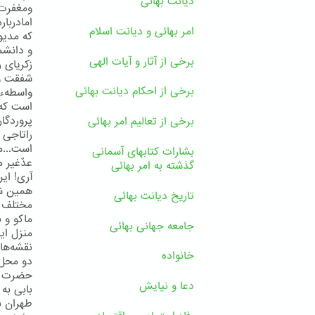
دیانت بهائی
ومغفرت 
امادربا
امر بهائی و دیانت اسلام
كه مدی
و دانشم
برخی از آثار و آیات الهی
زكریای 
شفقت و 
برخی از احکام دیانت بهائی
واسطهء 
است كه 
پروردگا
برخی از تعالیم امر بهائی
راتاجی 
است...م
بشارات کتابهای آسمانی
عدٌغیر م
گذشته به امر بهائی
آری! ای
همین شه
تاریخ دیانت بهائی
مختلف ای
ماكو و 
جامعه جهانی بهائی
منزل ای
نقشه‌ها
خانواده
دو محل 
حضرت بها
دعا و نیایش
بابی به 
طهران ب