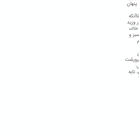
پنهان
آنكه
 وزید
 خاك
بز و
پرورشت
ش
تابه