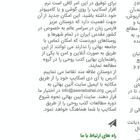
برای توفیق در این امر کافی است نرم
افزار اسکایپ را روی گوشی و یا کامپیوتر
تهءآن
خود داشته باشید. این امکان جدید از آن
ریوش،
جهت اهمیت دارد که دوستان عزیز
ا و
فارسی زبان در سراسر عالم به خصوص در
 مطالع
کشور مقدس ایران در تمام شهرها و
، به
روستاهای دوردست که امکان تماس با
ده
جامعه بهائی را ندارند می توانند از این
طریق به صورت آنلاین و امن با یکی از
یان
راهنمایان بهایی کتب روحی را در گروه
ع
مطالعه نمایند.
و و
از دوستان علاقه مند تقاضا می نماییم
آدرس یا آی دی اسکایپ خود را از طریق
ر
مکاتبه با ایمیل سایت آئین بهائی به
ای
آدرس info@aeenebahai.org در اختیار ما
تا در
قرار دهند. سایت آیین بهائی نحوه شروع
دند.
دوره مطالعات کتب روحی را از طریق
اسکایپ با شما هماهنگ خواهد نمود.
ی از
 دیانت
ال
راه های ارتباط با ما