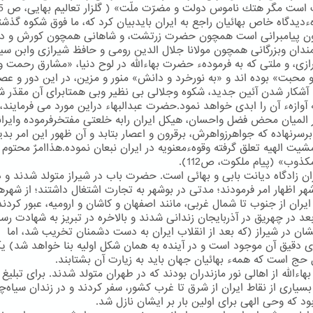
است مگر هتك ناموس دولت و مضرّت ملّت» ( گلزار تعالیم بهایی، ص 45).
رهءدیدگاه خاص بهائیان راجع به ایران بایدبیان كرد كه، ما فوق شكوه گذش
ون پیامبرانی است همچون حضرت زرتشت، و شاهانی همچون كورش و دا
ندان وبزرگانی همچون مولانا جلال الدین رومی و حافظ شیرازی وابن سین
رازی، و ملتی كه به فرمودهء حضرت بهاءالله در لوح دنیا، «مشارق رحمت و
محبت» بوده اند و «به نورخرد و دانش» منور و مزین، در این دور و عصر
آشكار شدن آئین جدید، شكوه وجلالی بی نظیر وبی همتابرای آن مقدّر ش
آوازهء آن را ابدی خواهد نمود.حضرت عبدالبهاء دراین مورد می فرمایند،
ر المیان محض فضل واحسان، هیكل ایران رابه خلعتی مفتخرفرموده وایران
برسرنهاده كه جواهرزواهرش، برقرون و اعصار بتابد و آن ظهور این امر بدی
شیت الهیه تعلق گرفته وقوهءمعنویه در ایران نبعان نموده.هذاامرٌ محتوم 
كذوب» (پیام ملكوت، ص112).
ران زادگاه دیانت بابی و بهائی است. حضرت باب در شیراز متولد شدند و د
ر اظهار امر فرمودند؛ مدتی در بوشهر به تجارت اشتغال داشتند؛ از شهره
ران از جنوب تا شمال غربی، مانند اصفهان و كاشان و ارومیه، عبور كردند 
بعد در چهریق در آذربایجان زندانی شدند و بالاخره در تبریز به شهادت رسی
شان در شیراز (كه بعد از انقلاب ایران به دست دشمنان تخریب شد، اما
ی دقیق آن موجود است و در آینده به همان شكل اولیه بنا خواهد شد) یك
حج است كه همهء بهائیان جهان باید به زیارت آن بشتابند.
ءالله از اهالی نور مازندران بودند كه در طهران متولد شدند. برای تبلیغ
بسیاری از نقاط ایران از شرق تا غرب كشور، سفر كردند و در زندان سیاه‌چ
ود كه وحی الهی برای اولین بار بر ایشان نازل شد.