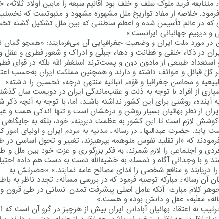
 متتابعه فرید ملوک سَلَف و خَلَف بود اقالیم سبعه را مابین اولاد ثلاثهء خ
رمود. خلاصه از مفاد تواریخ ملل مشهوره مشهود و مثبوتست که نخستی
که در عالم تأسیس شده و اعظم سلطنتی که بین ملل تشکیل گشته تخ
 و دیهیم جهانبانی ایرانست.»
در مورد ملت ایران و وضعیت جغرافیایی آن می‌فرمایند: «همچو گمان نر
یران در ذکاء خلقی و فطانت و دهاء جبلّی و ادراک و شعور فطری و عقل و
استعداد طبیعی از مادون دون و پست‌ترند استغفر اللّه بلکه در قوای فطر
 کلّ قبائل و طوائف داشته و دارند و همچنین مملکت ایران به‌حسب اعتد
بیعیه و محاسن جغرافیا و قوّهء انباتیه منتهی درجهء تحسین را داشته»
یاری از افراد با توجه به ذلت و عقب‌ماندگی ایران در دویست سال گذشت
 آیندهء روشنی برای این كشور نداشته باشند، اما، با توجه به آنچه ذكر ش
ایران از نظر بهائیان بسیار روشن و درخشان است و تنها اندكی همت و غی
وشش لازم است تا این كشور به عظمت دیرینهء خود، بلكه به جایگاهی 
ت یابد. حضرت عبدالبهاء در رسالهء مدنیه به مردم ایران و اولیای امور ك
رمودند كه «از تقلید نفوس متوهمه بپرهیزند، تغییر و تحول اساسی در طر
 فردی و اجتماعی را لازم شمرند، به فكر بزرگواری و عزت خود بین ملل و ط
شند و با وجدانی آگاه و تمسك به خشیه‌الله دست به دست هم داده احتی
ا دریابند و منافع شخصی را فدای مصالح عامه نمایند.» «حضرتش به
ان آن رسالهء مباركه توصیه فرمود كه در بررسی مسألهء تجدد ناظر به باطن
جوهر كلام مبارك آنكه عامل اصلی پیشرفت تمدن انسانی در طی قرون و 
الهء مقلّبهء عقل و دانش بوده و هست.»
رتیب به اعتقاد بهائیان آبادانی ایران بیش از هرچیز در گرو آن است كه ای