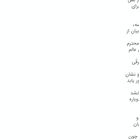
ز عقل
رای
سهء
یان از
محترم
عالم
قّی
و نشان
 یابد
رخشد
باره
و
ان
 چون