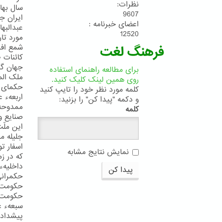
نظرات:
سال بهائ
9607
ایران ج
اعضای خبرنامه :
عبدالبه
12520
مورد تار
شمع افر
فرهنگ لغت
کائنات 
جهان گی
برای مطالعه راهنمای استفاده
ملک الم
روی همین لینک کلیک کنید.
حکمای ا
کلمه مورد نظر خود را تایپ کنید
اربعهء 
و دکمه "پیدا کن" را بزنید:
ممدوحهء
کلمه
صنایع و
این ملّ
جلیله م
اسفار ت
نمایش نتایج مشابه
که در ز
داخلیهء
پیدا کن
حکمرانی 
حکومت ر
حکومت ع
سبعهء ع
پیشدادی