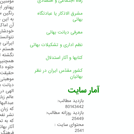
رفاه اجتماعی و اقتصادی
مؤمنین 
پهناور 
رنگین س
مشرق الاذکار یا عبادتگاه
به این 
بهائی
آن اماكن
معرفی دیانت بهائی
نتوانست
ایرانی 
نظم اداری و تشکیلات بهائی
هستم حت
نگشته ا
کتابها و آثار استدلال
همچنین د
جلوه دا
کشور مقدّس ایران در نظر
حقیقت ا
بهائیان
موهبتی 
دیانت ب
آمار سایت
الهی در
عالم زبا
بازدید مطالب:
عبدالبها
80143442
که زبان
بازدید روزانه مطالب:
نشر نفحا
25449
که به ت
محتوای سایت :
آثار به
2541
فرهنگ ا