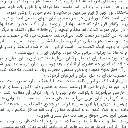
اولیه و شهدای این امر همه ایرانی بودند. بیست هزار شهید در سراسر خ
ایران جان خود را در راه این امر مقدس فدا كردند و با خون پاك خود زمین
اختند. نور الهی از این سرزمین درخشید و تمام جهان را روشن نمود.
دلیل است كه كشور ایران در نظر تمام بهائیان جهان مقدس است و در جا
 متبركه‌ای قرار دارد كه همهء بهائیان آرزومند زیارت آنند. حضرت عبدالبها
خودشان در ایران متولد شدند، اما هنگام تبعید از آن فقط 9 سال داشتند و هرگز
ند به این كشور مراجعت كنند، می‌فرمایند: «حضرت بهاءالله و حضرت باب
بودند و بیست هزار ایرانی در این سبیل جانفشانی نمودند و من نیز ایران
ّی با وجود اینکه شصت سال است از ایران خارج شده ام هنوز راضی بآ
م که عادات جزئیهء ایرانی ترک شود. بهائیان ایران را میپرستند.»
ر مورد مقام ایران در نظر بهائیان می‌فرمایند: «بهائیان چنان ایران را در 
ده اند که امروز جمّ غفیری از اقالیم سبعه پرستش ایران می‌نمایند، زیرا
ز آن افق طلوع نموده و وطن مقدّس حضرت بهاءالله است. ملاحظه کنید
حضرت یزدان در حقّ ایران و ایرانیان فرموده.»
هائی از آنجا كه در ایران ظاهر شده است با فرهنگ ایران عجین است. بیشت
 این دور به زبان فارسی نازل شده است. به همین دلیل اكنون بسیاری از به
ن فارسی می‌آموزند تا بتوانند كلام الهی را به زبان نزولی آن مطالعه كنند
ء به یكی از بهائیان غربی می‌فرمایند: «ای منجذب به نفحات، تا توانی هم
 پارسی بیاموزی زیرا این لسان عنقریب در جمیع عالم تقدیس خواهد گش
ت الله و اعلاء کلمه الله و استنباط معانی آیات الله مدخل عظیم دارد. امی
حصیل این لسان موفّق بر هدایت جمّ غفیری شوی.»
ائی از اشعار و ضرب‌المثل‌ها و اصطلاحات رایج در ادبیات فارسی سرشار اس
یران از این طریق به سراسر عالم راه می‌یابد. تقویم بهائی تقویم شمسی