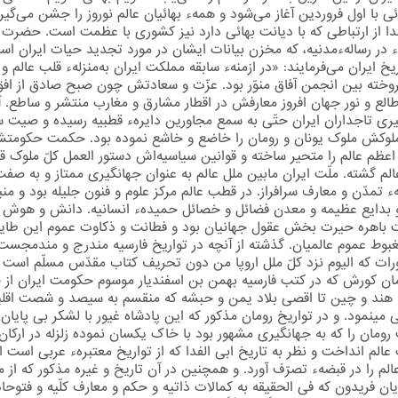
ی با اول فروردین آغاز می‌شود و همهء بهائیان عالم نوروز را جشن می‌گیرن
دا از ارتباطی كه با دیانت بهائی دارد نیز كشوری با عظمت است. حضرت
اء در رسالهءمدنیه، كه مخزن بیانات ایشان در مورد تجدید حیات ایران اس
یخ ایران می‌فرمایند: «در ازمنهء سابقه مملکت ایران به‌منزلهء قلب عالم و
وخته بین انجمن آفاق منوّر بود. عزّت و سعادتش چون صبح صادق از افق
طالع و نور جهان افروز معارفش در اقطار مشارق و مغارب منتشر و ساطع. آو
ری تاجداران ایران حتّی به سمع مجاورین دایرهء قطبیه رسیده و صیت
لوکش ملوک یونان و رومان را خاضع و خاشع نموده بود. حکمت حکومت
عظم عالم را متحیر ساخته و قوانین سیاسیه‌اش دستور العمل کلّ ملوک 
عالم گشته. ملّت ایران مابین ملل عالم به عنوان جهانگیری ممتاز و به صف
 تمدّن و معارف سرافراز. در قطب عالم مرکز علوم و فنون جلیله بود و منب
 بدایع عظیمه و معدن فضائل و خصائل حمیدهء انسانیه. دانش و هوش ا
ت باهره حیرت بخش عقول جهانیان بود و فطانت و ذکاوت عموم این طایف
غبوط عموم عالمیان. گذشته از آنچه در تواریخ فارسیه مندرج و مندمجست
ورات که الیوم نزد کلّ ملل اروپا من دون تحریف کتاب مقدّس مسلّم است 
مان کورش که در کتب فارسیه بهمن بن اسفندیار موسوم حکومت ایران از 
 هند و چین تا اقصی بلاد یمن و حبشه که منقسم به سیصد و شصت اقلی
مینمود. و در تواریخ رومان مذکور که این پادشاه غیور با لشکر بی پایان 
ومان را که به جهانگیری مشهور بود با خاک یکسان نموده زلزله در ارکا
الم انداخت و نظر به تاریخ ابی الفدا که از تواریخ معتبرهء عربی است اق
الم را در قبضهء تصرّف آورد. و همچنین در آن تاریخ و غیره مذکور که از 
ان فریدون که فی الحقیقه به کمالات ذاتیه و حکم و معارف کلّیه و فتوحا