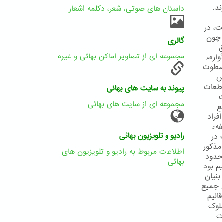
د.
داستان های صوتی، شعر، دکلمه اشعار
ت، در
 چون
گالری
مجموعه ای از تصاویر اماکن بهائی و غیره
ازهء
 سطوت
ش
قطعات
پیوند به سایت های بهائی
ت
مجموعه ای از سایت های بهائی
ع
فراد
هء
رادیو و تلویزیون بهائی
 در
مذکور
اطلاعات مربوط به رادیو و تلویزیون های
حدود
بهائی
م بود
بنیان
ن جمیع
الیم
ملوک
ت