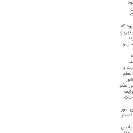
ود
ن
ت
ود که
 نهی و
یه
ال و
ه
د،
رت و
اعظم
شور
ز تفكر
وایف
اجات
 امور
اعصار
رانیان