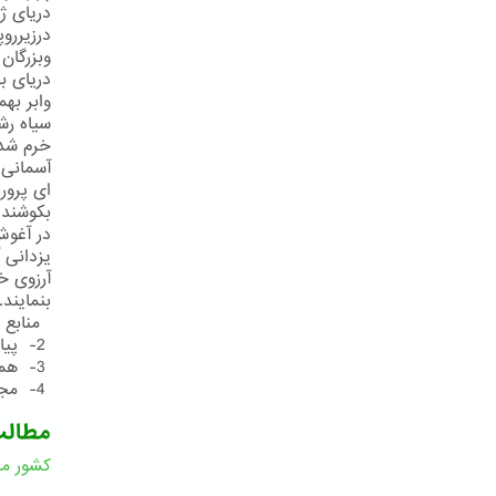
دریای ژ
درزیررو
وبزرگان
دریای ب
وابر به
سیاه رش
خرم شد 
آسمانی 
ای پرور
بكوشند 
در آغوش
یزدانی 
آرزوی خ
بنمایند
منابع و مأخذ:
2- پیام 26نوامبر2003
3- همان
4- مجموعهءمناجاتهای حضرت عبدالبهاء، چاپ آلمان، صص492- 490
مطال
کشور مق
ا