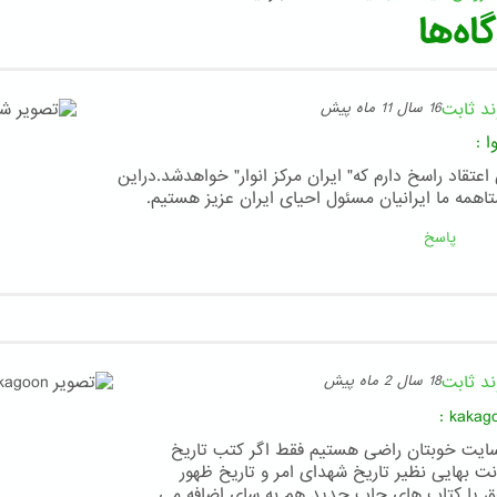
اه‌ها
ند ثابت
16 سال 11 ماه پیش
ا
:
اعتقاد راسخ دارم که" ایران مرکز انوار" خواهدشد.دراین
تاهمه ما ایرانیان مسئول احیای ایران عزیز هستیم.
پاسخ
ند ثابت
18 سال 2 ماه پیش
:
kakag
سایت خوبتان راضی هستیم فقط اگر کتب تاریخ
نت بهایی نظیر تاریخ شهدای امر و تاریخ ظهور
ق یا کتاب های چاپ جدید هم به سای اضافه می