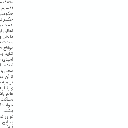
متعدّدهء
تقسیم ف
حکومتی 
حکمرانی
همچنین 
اهالی ا
دانش و 
سبقت بر
مواقع ط
شاید بس
امیدی به
آیندهء 
سعی و ك
از آن دس
توصیه ف
و رفتار
عالم با
مملكت ر
خوانندگ
باشند. 
قوای فع
به این ت