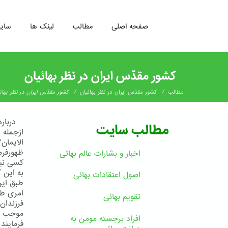
صفحه اصلی
مطالب
لینک ها
سای
رفتن
به
کشور مقدّس ایران در نظر بهائیان
محتوای
اصلی
/
/
مطالب
کشور مقدّس ایران در نظر بهائیان
کشور مقدّس ایران در نظر بهائ
دربارهء
مطالب سایت
ازجمله د
الایمان
ظهورفرم
اخبار و بشارات عالم بهائى
کسی نیس
به این 
اصول اعتقادات بهائی
طبق این
امری طب
تقویم بهائی
فرزندان
موجب فخ
افراد برجسته مومن به
فرمایند