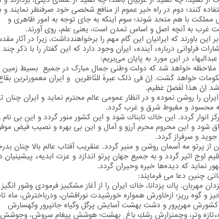
ت از تقلید، چه تقلید از غربیان باشد، چه تقلید از علمای دینی، بردارند و ا
فاده كنند؛ دوم در راه خیر عموم از منافع شخصی خود صرفنظر نمایند و ب
 مملكت با هم متحد شوند؛ سوم اینكه به جای توجه به امور ظاهری و
ت غرب به آنچه اصل و اساس تمدن است، یعنی علم، روی آورند.
بر این باورند كه ایرانیان این گام مهم را برخواهندداشت، زیرا در آثار مقد
ارات فراوانی دربارهء آیندهء ایران وجود دارد كه این گفتار را با ذكر چند ب
البهاء در این مورد به پایان می‌بریم:
ملاحظه خواهد شد که دولت وطنی جمال مبارک در جمیع بسیط زمین 
ومات خواهد گشت. اِنّ فی ذلک عبرهً للنّاظرین و ایران معمورترین بقاع 
 اِنّ هذا لَفَضلٌ عَظیم.
 ایران را روشن نموده و در انظار عمومی عالم محترم نماید و ایران چنان تر
ه محسود و مغبوط شرق و غرب گردد.
كز انوار گردد. این خاك تابناك شود و این كشور منور گردد و این بی نام 
اق شود و این محروم محرم آرزو و آمال و این بی بهره و نصیب فیض موفور
ز جوید و سرفراز گردد.
ان از پرتو مه آسمان روشن و منیر گردد. عنقریب آفتاب عالم بالا چنان بد
لیم اوج اثیر گردد و به جمیع جهان پرتو اندازد و عزت ابدیهء پیشینیان دو
ور نماید كه دیده‌ها خیره وحیران گردد.
اتی چنین دعا می فرمایند:
زدان مهربان. پاك یزدانا، خاك ایران را از آغاز مشكبیز فرمودی وشور انگیز 
ز و گوه رریز؛ ازخاورش همواره خورشیدت نورافشان، ودرباخترش، ماه تاب
 كشورش مهرپرور و دشت بهشت آسایش پرگل وگیاه جانپرور وكهسارش
هءتازه وتر، وچمنزارش رشكِ باغ ِ بهشت؛ هوشش پیغام سروش، وجوشش