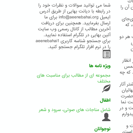
اك
شما می توانید سوالات و نظرات خود را
 آن را
در رابطه با دیانت بهایی از طریق آدرس
ایمیل info@aeenebahai.org برای ما
ی‌جای
ارسال بفرمایید. همچنین برای دریافت
ء كه
آخرین مطالب از کانال رسمی وب سایت
آئین بهایی در تلگرام استفاده نمایید.
 هر دو
برای جستجو شناسه کاربری aeenebahai1
ی
را در نرم افزار تلگرام جستجو کنید.
ن
انظار
ویژه نامه ها
 شمس
 که چه
مجموعه ای از مطالب برای مناسبت های
مختلف
ر آثار
ائیان
. حضرت
اطفال
ّت نما
ت و در
شامل مناجات های صوتی، سرود و شعر
دوارم
ت و
نوجوانان
 است،