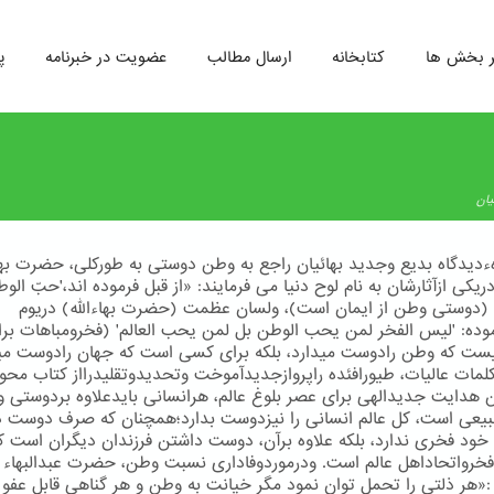
ر بخش ها
کتابخانه
ارسال مطالب
عضویت در خبرنامه
پ
یان
دیدگاه بدیع وجدید بهائیان راجع به وطن دوستی به طوركلی، حضرت بهاء
ریكی ازآثارشان به نام لوح دنیا می فرمایند: «از قبل فرموده اند،'حبّ ال
' (دوستی وطن از ایمان است)، ولسان عظمت (حضرت بهاءالله) دریوم
وده: 'لیس الفخر لمن یحب الوطن بل لمن یحب العالم' (فخرومباهات بر
ت که وطن رادوست میدارد، بلکه برای کسی است که جهان رادوست مید
كلمات عالیات، طیورافئده راپروازجدیدآموخت وتحدیدوتقلیدرااز كتاب محو
 هدایت جدیدالهی برای عصر بلوغ عالم، هرانسانی بایدعلاوه بردوستی 
یعی است، كل عالم انسانی را نیزدوست بدارد؛همچنان كه صرف دوست 
 خود فخری ندارد، بلكه علاوه برآن، دوست داشتن فرزندان دیگران است ك
رواتحاداهل عالم است. ودرموردوفاداری نسبت وطن، حضرت عبدالبهاء 
 :«هر ذلتی را تحمل توان نمود مگر خیانت به وطن و هر گناهی قابل عفو 