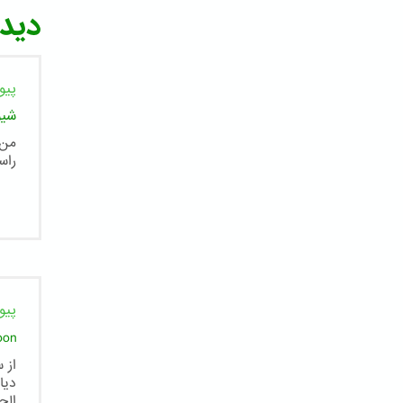
دیدگ
پیو
شیو
من 
راس
پیو
oon
از 
دیا
الح