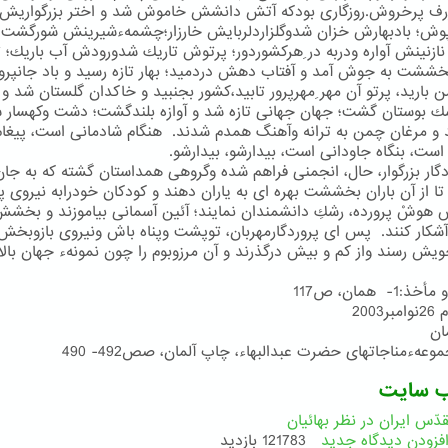
رف پرخروش.روزگاری بودكه آتش دانشش خاموش شد و اختر بزرگواریش 
پوش؛ بادبهارش خزان شدوگلزاردلربایش خارزار؛چشمهءشیرینش شورگشت
 نازنینش آواره ودربه در ِهركشوردور؛ پرتوش تاریك شدورودش آب باریك؛ تا
خششت به جوش آمد و آفتاب دهش دردمید؛ بهار تازه رسید و باد جانپرور
من بارید، پرتو آن مهر ِمهرپرور تابید،كشور بجنبید و خاكدان گلستان شد و
ك بوستان گشت؛ جهان جهانی تازه شد و آوازه بلندگشت؛ دشت وكهسار س
و مرغان چمن به ترانه وآهنگ همدم شدند. هنگام شادمانی است، پیغام
است، بنگاه جاودانی است، بیدارشو، بیدارشو.
دگار بزرگوار، حال، انجمنی فراهم شده وگروهی همداستان گشته كه به جان
تا از آن باران بخششت بهره ای به یاران دهند و كودكان خودرابه نیروی 
 هوشْ پرورده، رشكِ دانشمندان نمایند؛ آئین آسمانی بیاموزند و بخش
آشكار كنند. پس ای پروردگارمهربان، توپشت وپناه باش ونیروی بازوبخش، 
ویش رسند واز كم و بیش درگذرند و آن مرزوبوم را چون نمونهء جهان بالا
.
1- همان، ص117
ب سایت
دّس ایران در نظر بهائیان
فزودن دیدگاه جدید
121783 بازدید