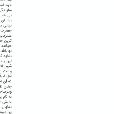
اولاً دس
خود است
سازندگی
بی‌اهمی
بهائیان 
بهائی بش
حضرت عبد
عنقریب 
ترین حک
خواهد شد
بهاءالله
نماید ک
ایران مر
شهیر آف
و امتیا
افق ایر
كه آن اق
چنان ظه
ودرمناج
به نام ی
دانش خی
نمایان؛
پرازمیو