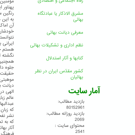
رفاه اجتماعی و اقتصادی
مؤمنین 
پهناور 
رنگین س
مشرق الاذکار یا عبادتگاه
به این 
بهائی
آن اماكن
معرفی دیانت بهائی
نتوانست
ایرانی 
نظم اداری و تشکیلات بهائی
هستم حت
نگشته ا
کتابها و آثار استدلال
همچنین د
جلوه دا
کشور مقدّس ایران در نظر
حقیقت ا
بهائیان
موهبتی 
دیانت ب
آمار سایت
الهی در
عالم زبا
بازدید مطالب:
عبدالبها
80152961
که زبان
بازدید روزانه مطالب:
نشر نفحا
2069
که به ت
محتوای سایت :
آثار به
2541
فرهنگ ا