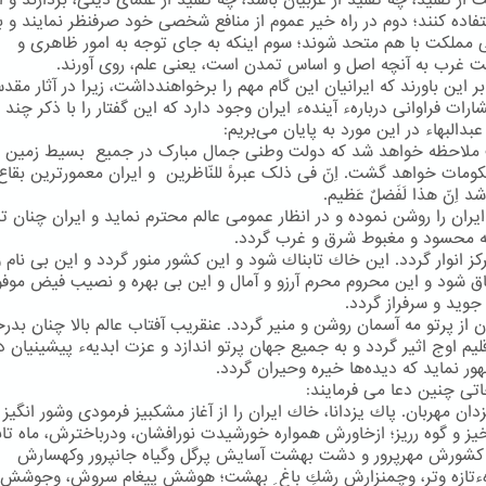
ت از تقلید، چه تقلید از غربیان باشد، چه تقلید از علمای دینی، بردارند و ا
فاده كنند؛ دوم در راه خیر عموم از منافع شخصی خود صرفنظر نمایند و ب
 مملكت با هم متحد شوند؛ سوم اینكه به جای توجه به امور ظاهری و
ت غرب به آنچه اصل و اساس تمدن است، یعنی علم، روی آورند.
بر این باورند كه ایرانیان این گام مهم را برخواهندداشت، زیرا در آثار مقد
ارات فراوانی دربارهء آیندهء ایران وجود دارد كه این گفتار را با ذكر چند ب
البهاء در این مورد به پایان می‌بریم:
ملاحظه خواهد شد که دولت وطنی جمال مبارک در جمیع بسیط زمین 
ومات خواهد گشت. اِنّ فی ذلک عبرهً للنّاظرین و ایران معمورترین بقاع 
 اِنّ هذا لَفَضلٌ عَظیم.
 ایران را روشن نموده و در انظار عمومی عالم محترم نماید و ایران چنان تر
ه محسود و مغبوط شرق و غرب گردد.
كز انوار گردد. این خاك تابناك شود و این كشور منور گردد و این بی نام 
اق شود و این محروم محرم آرزو و آمال و این بی بهره و نصیب فیض موفور
ز جوید و سرفراز گردد.
ان از پرتو مه آسمان روشن و منیر گردد. عنقریب آفتاب عالم بالا چنان بد
لیم اوج اثیر گردد و به جمیع جهان پرتو اندازد و عزت ابدیهء پیشینیان دو
ور نماید كه دیده‌ها خیره وحیران گردد.
اتی چنین دعا می فرمایند:
زدان مهربان. پاك یزدانا، خاك ایران را از آغاز مشكبیز فرمودی وشور انگیز 
ز و گوه رریز؛ ازخاورش همواره خورشیدت نورافشان، ودرباخترش، ماه تاب
 كشورش مهرپرور و دشت بهشت آسایش پرگل وگیاه جانپرور وكهسارش
هءتازه وتر، وچمنزارش رشكِ باغ ِ بهشت؛ هوشش پیغام سروش، وجوشش