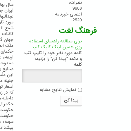
نظرات:
سال بهائ
9608
ایران ج
اعضای خبرنامه :
عبدالبه
12520
مورد تار
شمع افر
فرهنگ لغت
کائنات 
جهان گی
برای مطالعه راهنمای استفاده
ملک الم
روی همین لینک کلیک کنید.
حکمای ا
کلمه مورد نظر خود را تایپ کنید
اربعهء 
و دکمه "پیدا کن" را بزنید:
ممدوحهء
کلمه
صنایع و
این ملّ
جلیله م
اسفار ت
نمایش نتایج مشابه
که در ز
داخلیهء
پیدا کن
حکمرانی 
حکومت ر
حکومت ع
سبعهء ع
پیشدادی