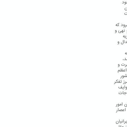
ود
ن
ت
ود که
 نهی و
یه
ال و
ه
د،
رت و
اعظم
شور
ز تفكر
وایف
اجات
 امور
اعصار
رانیان