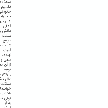
متعدّدهء
تقسیم ف
حکومتی 
حکمرانی
همچنین 
اهالی ا
دانش و 
سبقت بر
مواقع ط
شاید بس
امیدی به
آیندهء 
سعی و ك
از آن دس
توصیه ف
و رفتار
عالم با
مملكت ر
خوانندگ
باشند. 
قوای فع
به این ت