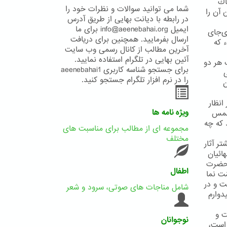
اك
شما می توانید سوالات و نظرات خود را
 آن را
در رابطه با دیانت بهایی از طریق آدرس
ایمیل info@aeenebahai.org برای ما
ی‌جای
ارسال بفرمایید. همچنین برای دریافت
ء كه
آخرین مطالب از کانال رسمی وب سایت
آئین بهایی در تلگرام استفاده نمایید.
 هر دو
برای جستجو شناسه کاربری aeenebahai1
ی
را در نرم افزار تلگرام جستجو کنید.
ن
انظار
ویژه نامه ها
 شمس
 که چه
مجموعه ای از مطالب برای مناسبت های
مختلف
ر آثار
ائیان
. حضرت
اطفال
ّت نما
ت و در
شامل مناجات های صوتی، سرود و شعر
دوارم
ت و
نوجوانان
 است،