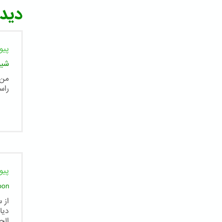
دیدگ
پیو
شیو
من 
راس
پیو
oon
از 
دیا
الح