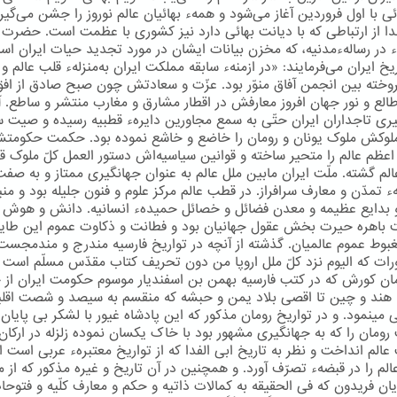
ی با اول فروردین آغاز می‌شود و همهء بهائیان عالم نوروز را جشن می‌گیرن
دا از ارتباطی كه با دیانت بهائی دارد نیز كشوری با عظمت است. حضرت
اء در رسالهءمدنیه، كه مخزن بیانات ایشان در مورد تجدید حیات ایران اس
یخ ایران می‌فرمایند: «در ازمنهء سابقه مملکت ایران به‌منزلهء قلب عالم و
وخته بین انجمن آفاق منوّر بود. عزّت و سعادتش چون صبح صادق از افق
طالع و نور جهان افروز معارفش در اقطار مشارق و مغارب منتشر و ساطع. آو
ری تاجداران ایران حتّی به سمع مجاورین دایرهء قطبیه رسیده و صیت
لوکش ملوک یونان و رومان را خاضع و خاشع نموده بود. حکمت حکومت
عظم عالم را متحیر ساخته و قوانین سیاسیه‌اش دستور العمل کلّ ملوک 
عالم گشته. ملّت ایران مابین ملل عالم به عنوان جهانگیری ممتاز و به صف
 تمدّن و معارف سرافراز. در قطب عالم مرکز علوم و فنون جلیله بود و منب
 بدایع عظیمه و معدن فضائل و خصائل حمیدهء انسانیه. دانش و هوش ا
ت باهره حیرت بخش عقول جهانیان بود و فطانت و ذکاوت عموم این طایف
غبوط عموم عالمیان. گذشته از آنچه در تواریخ فارسیه مندرج و مندمجست
ورات که الیوم نزد کلّ ملل اروپا من دون تحریف کتاب مقدّس مسلّم است 
مان کورش که در کتب فارسیه بهمن بن اسفندیار موسوم حکومت ایران از 
 هند و چین تا اقصی بلاد یمن و حبشه که منقسم به سیصد و شصت اقلی
مینمود. و در تواریخ رومان مذکور که این پادشاه غیور با لشکر بی پایان 
ومان را که به جهانگیری مشهور بود با خاک یکسان نموده زلزله در ارکا
الم انداخت و نظر به تاریخ ابی الفدا که از تواریخ معتبرهء عربی است اق
الم را در قبضهء تصرّف آورد. و همچنین در آن تاریخ و غیره مذکور که از 
ان فریدون که فی الحقیقه به کمالات ذاتیه و حکم و معارف کلّیه و فتوحا