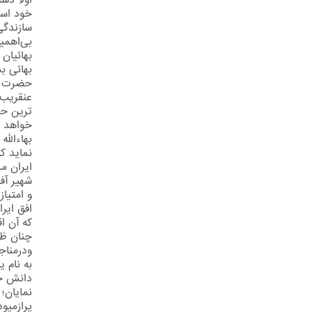
اولاً دس
خود است
سازندگی
بی‌اهمی
بهائیان 
بهائی بش
حضرت عبد
عنقریب 
ترین حک
خواهد شد
بهاءالله
نماید ک
ایران مر
شهیر آف
و امتیا
افق ایر
كه آن اق
چنان ظه
ودرمناج
به نام ی
دانش خی
نمایان؛
پرازمیو