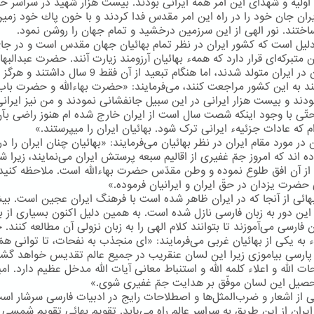
اولیه و شهدای این امر همه ایرانی بودند. بیست هزار شهید در سراسر خ
ایران جان خود را در راه این امر مقدس فدا كردند و با خون پاك خود زمین
اختند. نور الهی از این سرزمین درخشید و تمام جهان را روشن نمود.
دلیل است كه كشور ایران در نظر تمام بهائیان جهان مقدس است و در جا
 متبركه‌ای قرار دارد كه همهء بهائیان آرزومند زیارت آنند. حضرت عبدالبها
خودشان در ایران متولد شدند، اما هنگام تبعید از آن فقط 9 سال داشتند و هرگز
ند به این كشور مراجعت كنند، می‌فرمایند: «حضرت بهاءالله و حضرت باب
بودند و بیست هزار ایرانی در این سبیل جانفشانی نمودند و من نیز ایران
ّی با وجود اینکه شصت سال است از ایران خارج شده ام هنوز راضی بآ
م که عادات جزئیهء ایرانی ترک شود. بهائیان ایران را میپرستند.»
ر مورد مقام ایران در نظر بهائیان می‌فرمایند: «بهائیان چنان ایران را در 
ده اند که امروز جمّ غفیری از اقالیم سبعه پرستش ایران می‌نمایند، زیرا
ز آن افق طلوع نموده و وطن مقدّس حضرت بهاءالله است. ملاحظه کنید
حضرت یزدان در حقّ ایران و ایرانیان فرموده.»
هائی از آنجا كه در ایران ظاهر شده است با فرهنگ ایران عجین است. بیشت
 این دور به زبان فارسی نازل شده است. به همین دلیل اكنون بسیاری از به
ن فارسی می‌آموزند تا بتوانند كلام الهی را به زبان نزولی آن مطالعه كنند
ء به یكی از بهائیان غربی می‌فرمایند: «ای منجذب به نفحات، تا توانی هم
 پارسی بیاموزی زیرا این لسان عنقریب در جمیع عالم تقدیس خواهد گش
ت الله و اعلاء کلمه الله و استنباط معانی آیات الله مدخل عظیم دارد. امی
حصیل این لسان موفّق بر هدایت جمّ غفیری شوی.»
ائی از اشعار و ضرب‌المثل‌ها و اصطلاحات رایج در ادبیات فارسی سرشار اس
یران از این طریق به سراسر عالم راه می‌یابد. تقویم بهائی تقویم شمسی