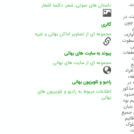
د.
داستان های صوتی، شعر، دکلمه اشعار
ت، در
 چون
گالری
مجموعه ای از تصاویر اماکن بهائی و غیره
ازهء
 سطوت
ش
قطعات
پیوند به سایت های بهائی
ت
مجموعه ای از سایت های بهائی
ع
فراد
هء
رادیو و تلویزیون بهائی
 در
مذکور
اطلاعات مربوط به رادیو و تلویزیون های
حدود
بهائی
م بود
بنیان
ن جمیع
الیم
ملوک
ت