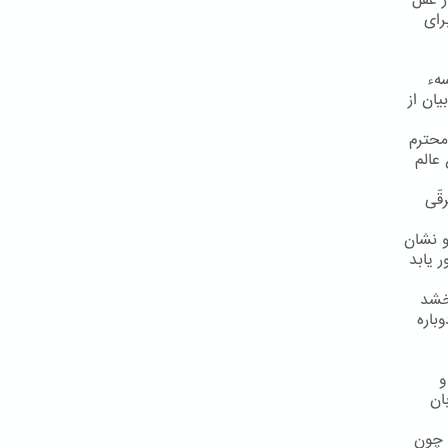
ز عقل
رای
سهء
یان از
محترم
عالم
قّی
و نشان
 یابد
رخشد
باره
و
ان
 چون