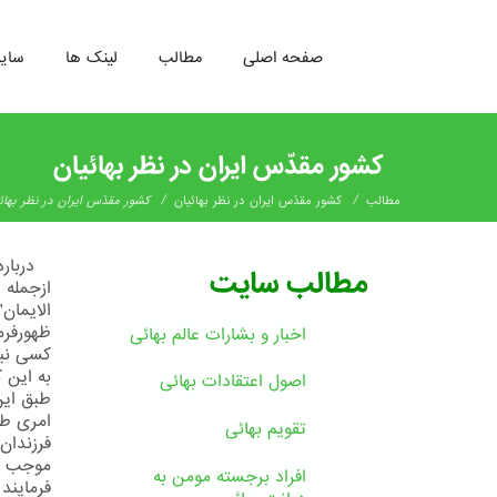
صفحه اصلی
مطالب
لینک ها
سای
رفتن
به
کشور مقدّس ایران در نظر بهائیان
محتوای
اصلی
/
/
مطالب
کشور مقدّس ایران در نظر بهائیان
کشور مقدّس ایران در نظر بهائ
دربارهء
مطالب سایت
ازجمله د
الایمان
ظهورفرم
اخبار و بشارات عالم بهائى
کسی نیس
به این 
اصول اعتقادات بهائی
طبق این
امری طب
تقویم بهائی
فرزندان
موجب فخ
افراد برجسته مومن به
فرمایند