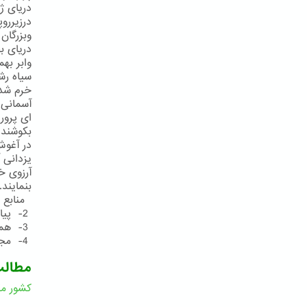
دریای ژ
درزیررو
وبزرگان
دریای ب
وابر به
سیاه رش
خرم شد 
آسمانی 
ای پرور
بكوشند 
در آغوش
یزدانی 
آرزوی خ
بنمایند
منابع و مأخذ:
2- پیام 26نوامبر2003
3- همان
4- مجموعهءمناجاتهای حضرت عبدالبهاء، چاپ آلمان، صص492- 490
مطال
کشور مق
ا