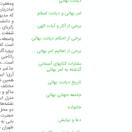
دیانت بهائی
ومغفرت 
امادربا
امر بهائی و دیانت اسلام
كه مدی
و دانشم
برخی از آثار و آیات الهی
زكریای 
شفقت و 
برخی از احکام دیانت بهائی
واسطهء 
است كه 
پروردگا
برخی از تعالیم امر بهائی
راتاجی 
است...م
بشارات کتابهای آسمانی
عدٌغیر م
گذشته به امر بهائی
آری! ای
همین شه
تاریخ دیانت بهائی
مختلف ای
ماكو و 
جامعه جهانی بهائی
منزل ای
نقشه‌ها
خانواده
دو محل 
حضرت بها
دعا و نیایش
بابی به 
طهران ب