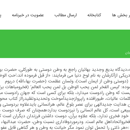
ر بخش ها
کتابخانه
ارسال مطالب
عضویت در خبرنامه
پ
یان
دیدگاه بدیع وجدید بهائیان راجع به وطن دوستی به طوركلی، حضرت بهاء
ریكی ازآثارشان به نام لوح دنیا می فرمایند: «از قبل فرموده اند،'حبّ ال
' (دوستی وطن از ایمان است)، ولسان عظمت (حضرت بهاءالله) دریوم
وده: 'لیس الفخر لمن یحب الوطن بل لمن یحب العالم' (فخرومباهات بر
ت که وطن رادوست میدارد، بلکه برای کسی است که جهان رادوست مید
كلمات عالیات، طیورافئده راپروازجدیدآموخت وتحدیدوتقلیدرااز كتاب محو
 هدایت جدیدالهی برای عصر بلوغ عالم، هرانسانی بایدعلاوه بردوستی 
یعی است، كل عالم انسانی را نیزدوست بدارد؛همچنان كه صرف دوست 
 خود فخری ندارد، بلكه علاوه برآن، دوست داشتن فرزندان دیگران است ك
رواتحاداهل عالم است. ودرموردوفاداری نسبت وطن، حضرت عبدالبهاء 
 :«هر ذلتی را تحمل توان نمود مگر خیانت به وطن و هر گناهی قابل عفو 