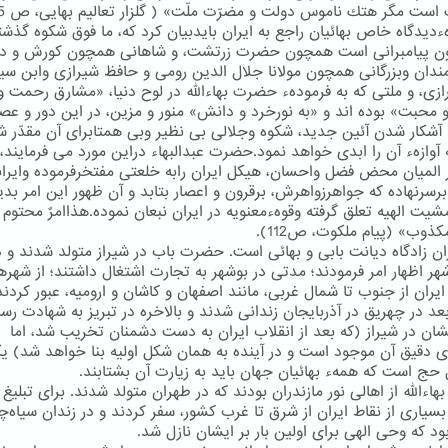
است مگر هتك ناموس دولت و مضرّت ملّت» ( گلزار تعالیم بهایی، ص 45).
رهءدیدگاه خاص بهائیان راجع به ایران بایدبیان كرد كه، ما فوق شكوه گذش
ون پیامبرانی است همچون حضرت زرتشت، و شاهانی همچون كورش و دا
ندان وبزرگانی همچون مولانا جلال الدین رومی و حافظ شیرازی وابن سین
رازی، و ملتی كه به فرمودهء حضرت بهاءالله در لوح دنیا، «مشارق رحمت و
محبت» بوده اند و «به نورخرد و دانش» منور و مزین، در این دور و عصر
آشكار شدن آئین جدید، شكوه وجلالی بی نظیر وبی همتابرای آن مقدّر ش
آوازهء آن را ابدی خواهد نمود.حضرت عبدالبهاء دراین مورد می فرمایند،
ر المیان محض فضل واحسان، هیكل ایران رابه خلعتی مفتخرفرموده وایران
برسرنهاده كه جواهرزواهرش، برقرون و اعصار بتابد و آن ظهور این امر بدی
شیت الهیه تعلق گرفته وقوهءمعنویه در ایران نبعان نموده.هذاامرٌ محتوم 
كذوب» (پیام ملكوت، ص112).
ران زادگاه دیانت بابی و بهائی است. حضرت باب در شیراز متولد شدند و د
ر اظهار امر فرمودند؛ مدتی در بوشهر به تجارت اشتغال داشتند؛ از شهره
ران از جنوب تا شمال غربی، مانند اصفهان و كاشان و ارومیه، عبور كردند 
بعد در چهریق در آذربایجان زندانی شدند و بالاخره در تبریز به شهادت رسی
شان در شیراز (كه بعد از انقلاب ایران به دست دشمنان تخریب شد، اما
ی دقیق آن موجود است و در آینده به همان شكل اولیه بنا خواهد شد) یك
حج است كه همهء بهائیان جهان باید به زیارت آن بشتابند.
ءالله از اهالی نور مازندران بودند كه در طهران متولد شدند. برای تبلیغ
بسیاری از نقاط ایران از شرق تا غرب كشور، سفر كردند و در زندان سیاه‌چ
ود كه وحی الهی برای اولین بار بر ایشان نازل شد.