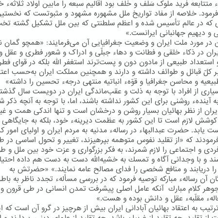
 متتابعه فرید ملوک سَلَف و خَلَف بود اقالیم سبعه را مابین اولاد ثلاثهء خ
رمود. خلاصه از مفاد تواریخ ملل مشهوره مشهود و مثبوتست که نخستی
که در عالم تأسیس شده و اعظم سلطنتی که بین ملل تشکیل گشته تخ
 و دیهیم جهانبانی ایرانست.»
در مورد ملت ایران و وضعیت جغرافیایی آن می‌فرمایند: «همچو گمان نر
یران در ذکاء خلقی و فطانت و دهاء جبلّی و ادراک و شعور فطری و عقل و
استعداد طبیعی از مادون دون و پست‌ترند استغفر اللّه بلکه در قوای فطر
 کلّ قبائل و طوائف داشته و دارند و همچنین مملکت ایران به‌حسب اعتد
بیعیه و محاسن جغرافیا و قوّهء انباتیه منتهی درجهء تحسین را داشته»
یاری از افراد با توجه به ذلت و عقب‌ماندگی ایران در دویست سال گذشت
 آیندهء روشنی برای این كشور نداشته باشند، اما، با توجه به آنچه ذكر ش
ایران از نظر بهائیان بسیار روشن و درخشان است و تنها اندكی همت و غی
وشش لازم است تا این كشور به عظمت دیرینهء خود، بلكه به جایگاهی 
ت یابد. حضرت عبدالبهاء در رسالهء مدنیه به مردم ایران و اولیای امور ك
رمودند كه «از تقلید نفوس متوهمه بپرهیزند، تغییر و تحول اساسی در طر
 فردی و اجتماعی را لازم شمرند، به فكر بزرگواری و عزت خود بین ملل و ط
شند و با وجدانی آگاه و تمسك به خشیه‌الله دست به دست هم داده احتی
ا دریابند و منافع شخصی را فدای مصالح عامه نمایند.» «حضرتش به
ان آن رسالهء مباركه توصیه فرمود كه در بررسی مسألهء تجدد ناظر به باطن
جوهر كلام مبارك آنكه عامل اصلی پیشرفت تمدن انسانی در طی قرون و 
الهء مقلّبهء عقل و دانش بوده و هست.»
رتیب به اعتقاد بهائیان آبادانی ایران بیش از هرچیز در گرو آن است كه ای