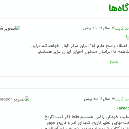
اه‌ها
ند ثابت
16 سال 11 ماه پیش
ا
:
اعتقاد راسخ دارم که" ایران مرکز انوار" خواهدشد.دراین
تاهمه ما ایرانیان مسئول احیای ایران عزیز هستیم.
پاسخ
ند ثابت
18 سال 2 ماه پیش
:
kakag
سایت خوبتان راضی هستیم فقط اگر کتب تاریخ
نت بهایی نظیر تاریخ شهدای امر و تاریخ ظهور
ق یا کتاب های چاپ جدید هم به سای اضافه می