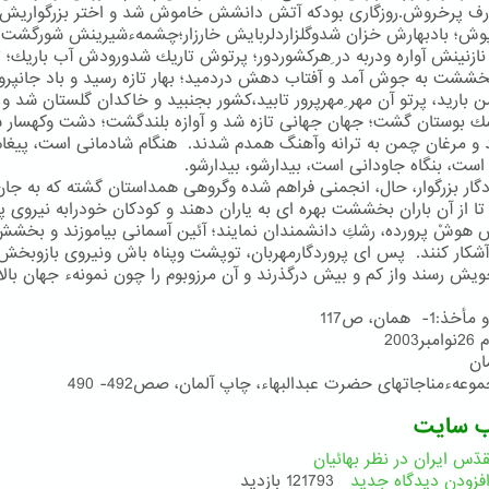
رف پرخروش.روزگاری بودكه آتش دانشش خاموش شد و اختر بزرگواریش 
پوش؛ بادبهارش خزان شدوگلزاردلربایش خارزار؛چشمهءشیرینش شورگشت
 نازنینش آواره ودربه در ِهركشوردور؛ پرتوش تاریك شدورودش آب باریك؛ تا
خششت به جوش آمد و آفتاب دهش دردمید؛ بهار تازه رسید و باد جانپرور
من بارید، پرتو آن مهر ِمهرپرور تابید،كشور بجنبید و خاكدان گلستان شد و
ك بوستان گشت؛ جهان جهانی تازه شد و آوازه بلندگشت؛ دشت وكهسار س
و مرغان چمن به ترانه وآهنگ همدم شدند. هنگام شادمانی است، پیغام
است، بنگاه جاودانی است، بیدارشو، بیدارشو.
دگار بزرگوار، حال، انجمنی فراهم شده وگروهی همداستان گشته كه به جان
تا از آن باران بخششت بهره ای به یاران دهند و كودكان خودرابه نیروی 
 هوشْ پرورده، رشكِ دانشمندان نمایند؛ آئین آسمانی بیاموزند و بخش
آشكار كنند. پس ای پروردگارمهربان، توپشت وپناه باش ونیروی بازوبخش، 
ویش رسند واز كم و بیش درگذرند و آن مرزوبوم را چون نمونهء جهان بالا
.
1- همان، ص117
ب سایت
دّس ایران در نظر بهائیان
فزودن دیدگاه جدید
121793 بازدید