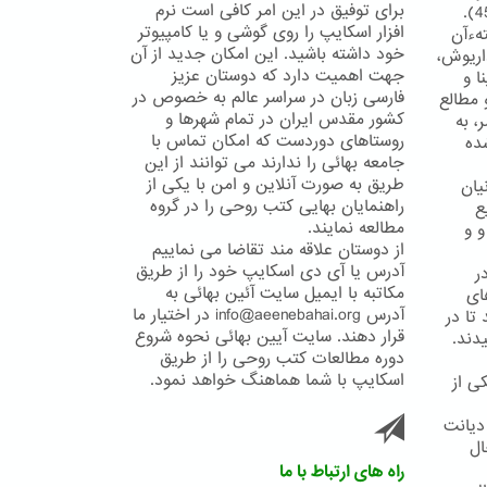
برای توفیق در این امر کافی است نرم
افزار اسکایپ را روی گوشی و یا کامپیوتر
تهءآن
خود داشته باشید. این امکان جدید از آن
ریوش،
جهت اهمیت دارد که دوستان عزیز
ا و
فارسی زبان در سراسر عالم به خصوص در
 مطالع
کشور مقدس ایران در تمام شهرها و
، به
روستاهای دوردست که امکان تماس با
ده
جامعه بهائی را ندارند می توانند از این
طریق به صورت آنلاین و امن با یکی از
یان
راهنمایان بهایی کتب روحی را در گروه
ع
مطالعه نمایند.
و و
از دوستان علاقه مند تقاضا می نماییم
آدرس یا آی دی اسکایپ خود را از طریق
ر
مکاتبه با ایمیل سایت آئین بهائی به
ای
آدرس info@aeenebahai.org در اختیار ما
تا در
قرار دهند. سایت آیین بهائی نحوه شروع
دند.
دوره مطالعات کتب روحی را از طریق
اسکایپ با شما هماهنگ خواهد نمود.
ی از
 دیانت
ال
راه های ارتباط با ما