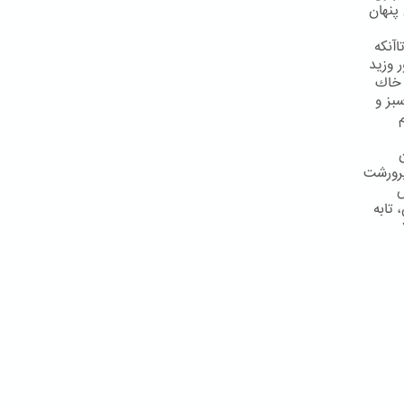
پنهان
آنكه
 وزید
 خاك
بز و
پرورشت
ش
تابه