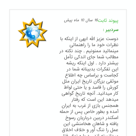
پیوند ثابت
16 سال 10 ماه پیش
سردبیر
:
دوست عزیز الله ابهی از اینکه با
نظرات خود ما را راهنمائی
مینمائید ممنونیم . چند نکته در
مطالب شما جای اندکی تأمل
بیشتر دارد . اول اینکه ریشه
این تفکرات بدبینانه شما در
کجاست و براساس چه اطلاع
موثقی بزرگان تاریخ ایران مثل
کورش را فاسد و یا حتی لواط
کار میدانید. آنچه تاریخ گواهی
میدهد این است که رفتار
همجنس بازی از غرب به ایران
آمده و بطور خاص پس از حمله
اسکندر دربین درباریان رسوخ
یافته و شاهان هخامنشی این
عمل را ننگ آور و خلاف اخلاق