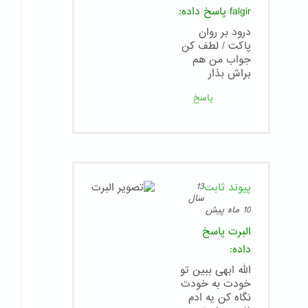
falgir
پاسخ داده:
درود بر روان
پاکت / لطف کن
جواب من هم
براش بذار
پاسخ
پیوند ثابت
13
سال
10 ماه پیش
البرت
پاسخ
داده:
الله ابهی ببین تو
خودت به خودت
نگاه کن یه ادم