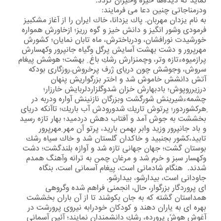
نماید كه دیده‌ها خیره وحیران گردد.
ودرمناجاتی چنین دعا می فرمایند:
به نام یزدان مهربان. پاك یزدانا، خاك ایران را از آغاز مشكبیز
فرمودی وشور انگیز و دانش خیز و گوه رریز؛ ازخاورش همواره
خورشیدت نورافشان، ودرباخترش، ماه تابان نمایان؛ كشورش
مهرپرور و دشت بهشت آسایش پرگل وگیاه جانپرور وكهسارش
پرازمیوهءتازه وتر، وچمنزارش رشكِ باغ ِ بهشت؛ هوشش پیغام
سروش، وجوشش چون دریای ژرف پرخروش.روزگاری بودكه
آتش دانشش خاموش شد و اختر بزرگواریش پنهان
درزیرروپوش؛ بادبهارش خزان شدوگلزاردلربایش خارزار؛
چشمهءشیرینش شورگشت وبزرگان نازنینش آواره ودربه در
ِهركشوردور؛ پرتوش تاریك شدورودش آب باریك؛ تاآنكه دریای
بخششت به جوش آمد و آفتاب دهش دردمید؛ بهار تازه رسید
و باد جانپرور وزید وابر بهمن بارید، پرتو آن مهر ِمهرپرور
تابید،كشور بجنبید و خاكدان گلستان شد و خاك سیاه رشك
بوستان گشت؛ جهان جهانی تازه شد و آوازه بلندگشت؛ دشت
وكهسار سبز و خرم شد و مرغان چمن به ترانه وآهنگ همدم
شدند. هنگام شادمانی است، پیغام آسمانی است، بنگاه
جاودانی است، بیدارشو، بیدارشو.
ای پروردگار بزرگوار، حال، انجمنی فراهم شده وگروهی
همداستان گشته كه به جان بكوشند تا از آن باران بخششت
بهره ای به یاران دهند و كودكان خودرابه نیروی پرورشت در
آغوش هوشْ پرورده، رشكِ دانشمندان نمایند؛ آئین آسمانی