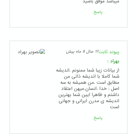
ميباشد موفق باشيد
پاسخ
پیوند ثابت
17 سال 8 ماه پیش
بهراد
:
از بیانات زیبا شما ممنونم .اندیشه
شما کاملا با اندیشه ذاتی من
مطابق است .من همیشه به سه
اصل : خدا .انسان.میهن اعتقاد
داشتم و ظاهرا ایین شما بهترین
اندیشه ی مدرن ایرانی و جهانی
است
پاسخ