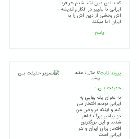
که با این دین اشنا شدم هر فرد
ایرانی با تغییر در افکار واندیشه
اش بخشی از دین اش را به
ایران ادا میکند
پاسخ
پیوند ثابت
17 سال 1 هفته
پیش
حقيقت بين
:
به عنوان يك بهايي به
ايراني بودنم افتخار مي
كنم و اينكه در وطن من
دو پيامبر بزرگ ظاهر
شدند و اين بزرگترين
افتخار براي ايران و هر
ايراني است