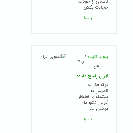
فاسدی از خودت
خجالت بکش
پاسخ
پیوند ثابت
12
سال 11
ماه پیش
ایران
پاسخ داده:
کوته فکر بد
اندیش به
پیشینه ی افتخار
آفرین کشورمان
توهین نکن
پاسخ