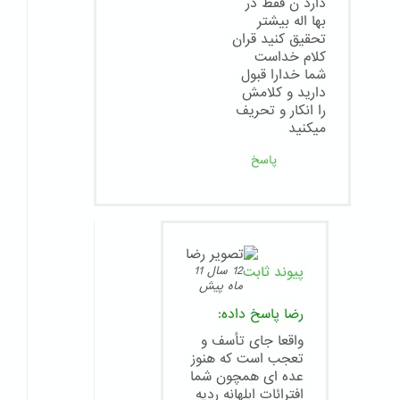
دارد ن فقط در
بها اله بیشتر
تحقیق کنید قران
کلام خداست
شما خدارا قبول
دارید و کلامش
را انکار و تحریف
میکنید
پاسخ
پیوند ثابت
12 سال 11
ماه پیش
رضا
پاسخ داده:
واقعا جای تأسف و
تعجب است که هنوز
عده ای همچون شما
افترائات ابلهانه ردیه