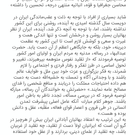
محاسن جغرافیا و قوّهء انباتیه منتهی درجهء تحسین را داشته»
شاید بسیاری از افراد با توجه به ذلت و عقب‌ماندگی ایران در
دویست سال گذشته امیدی به آیندهء روشنی برای این كشور
نداشته باشند، اما، با توجه به آنچه ذكر شد، آیندهء ایران از نظر
بهائیان بسیار روشن و درخشان است و تنها اندكی همت و
غیرت و سعی و كوشش لازم است تا این كشور به عظمت
دیرینهء خود، بلكه به جایگاهی اعظم از آن دست یابد. حضرت
عبدالبهاء در رسالهء مدنیه به مردم ایران و اولیای امور كشور
توصیه فرمودند كه «از تقلید نفوس متوهمه بپرهیزند، تغییر و
تحول اساسی در طرز تفكر و رفتار فردی و اجتماعی را لازم
شمرند، به فكر بزرگواری و عزت خود بین ملل و طوایف عالم
باشند و با وجدانی آگاه و تمسك به خشیه‌الله دست به دست
هم داده احتیاجات مملكت را دریابند و منافع شخصی را فدای
مصالح عامه نمایند.» «حضرتش به خوانندگان آن رسالهء مباركه
توصیه فرمود كه در بررسی مسألهء تجدد ناظر به باطن امور
باشند. جوهر كلام مبارك آنكه عامل اصلی پیشرفت تمدن
انسانی در طی قرون و اعصار قوای فعالهء مقلّبهء عقل و دانش
بوده و هست.»
به این ترتیب به اعتقاد بهائیان آبادانی ایران بیش از هرچیز در
گرو آن است كه ایرانیان اولاً دست از تقلید، چه تقلید از غربیان
باشد، چه تقلید از علمای دینی، بردارند و از عقل خود استفاده