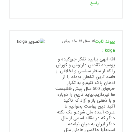
پاسخ
پیوند ثابت
16 سال 10 ماه پیش
:
kolga
الله ابهی بیایید تفکر چروکیده و
پوسیده تقدس داریوش و کورش
را که از منظر سیاسی و اخلاقی از
فاسد ترین شاهان بودند را از
اذهان پاک کنیم.و به تکرار
حرفهای 500 سال پیش فاشیست
ها نپردازیم.بیاید تاریخ را دوباره
و با ذهنی باز و آزاد که تاکید
اکید دین بهاست بخوانیم.تا
عبرت آینده مان شود.و یک نکته
دیگر که در مقاله اسمی از ملل
دیگر ایران به میان نیامده
است.آیا حاکمین عادلی مثل