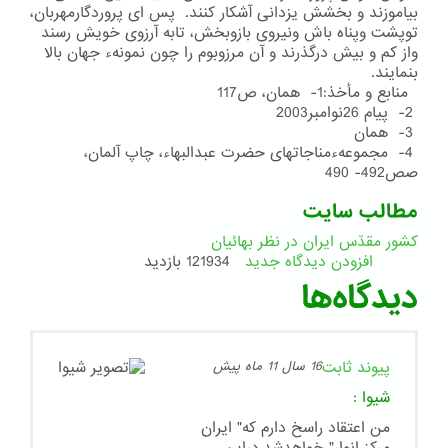
بیاموزند و بخشش یزدانی آشكار كنند. پس ای پروردگارمهربان،
توپشت وپناه باش ونیروی بازوبخش، تابه آرزوی خویش رسند
واز كم و بیش درگذرند و آن مرزوبوم را چون نمونهء جهان بالا
بنمایند.
منابع و مأخذ:1- همان، ص117
2- پیام 26نوامبر2003
3- همان
4- مجموعهءمناجاتهای حضرت عبدالبهاء، چاپ آلمان،
صص492- 490
مطالب سایت
کشور مقدّس ایران در نظر بهائیان
افزودن دیدگاه جدید
121934 بازدید
دیدگاه‌ها
پیوند ثابت
16 سال 11 ماه پیش
شیوا
:
من اعتقاد راسخ دارم که" ایران