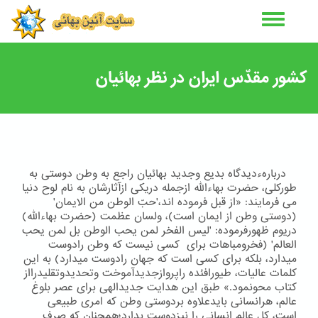
رفتن
به
محتوای
اصلی
کشور مقدّس ایران در نظر بهائیان
دربارهءدیدگاه بدیع وجدید بهائیان راجع به وطن دوستی به
طوركلی، حضرت بهاءالله ازجمله دریكی ازآثارشان به نام لوح دنیا
می فرمایند: «از قبل فرموده اند،'حبّ الوطن من الایمان'
(دوستی وطن از ایمان است)، ولسان عظمت (حضرت بهاءالله)
دریوم ظهورفرموده: 'لیس الفخر لمن یحب الوطن بل لمن یحب
العالم' (فخرومباهات برای کسی نیست که وطن رادوست
میدارد، بلکه برای کسی است که جهان رادوست میدارد) به این
كلمات عالیات، طیورافئده راپروازجدیدآموخت وتحدیدوتقلیدرااز
كتاب محونمود.» طبق این هدایت جدیدالهی برای عصر بلوغ
عالم، هرانسانی بایدعلاوه بردوستی وطن كه امری طبیعی
است، كل عالم انسانی را نیزدوست بدارد؛همچنان كه صرف