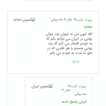
پیوند ثابت
16 سال 9 ماه پیش
:
erfan
الله ابهی من به عنوان يك جوان
بهايي در ايران مي توانم بگم كه
به خودم افتخار مي كنم كه يك
بهايي هستم با هر ظلمي كه در
حق ما شده به خودم مي بالم.
پاسخ
پیوند ثابت
12
سال 11
ماه پیش
ایران
پاسخ داده: