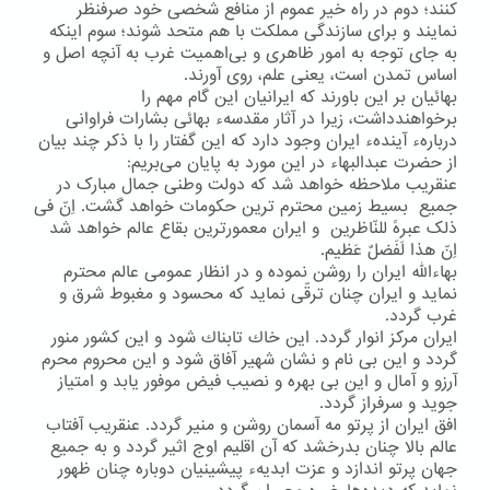
كنند؛ دوم در راه خیر عموم از منافع شخصی خود صرفنظر
نمایند و برای سازندگی مملكت با هم متحد شوند؛ سوم اینكه
به جای توجه به امور ظاهری و بی‌اهمیت غرب به آنچه اصل و
اساس تمدن است، یعنی علم، روی آورند.
بهائیان بر این باورند كه ایرانیان این گام مهم را
برخواهندداشت، زیرا در آثار مقدسهء بهائی بشارات فراوانی
دربارهء آیندهء ایران وجود دارد كه این گفتار را با ذكر چند بیان
از حضرت عبدالبهاء در این مورد به پایان می‌بریم:
عنقریب ملاحظه خواهد شد که دولت وطنی جمال مبارک در
جمیع بسیط زمین محترم ترین حکومات خواهد گشت. اِنّ فی
ذلک عبرهً للنّاظرین و ایران معمورترین بقاع عالم خواهد شد
اِنّ هذا لَفَضلٌ عَظیم.
بهاءالله ایران را روشن نموده و در انظار عمومی عالم محترم
نماید و ایران چنان ترقّی نماید که محسود و مغبوط شرق و
غرب گردد.
ایران مركز انوار گردد. این خاك تابناك شود و این كشور منور
گردد و این بی نام و نشان شهیر آفاق شود و این محروم محرم
آرزو و آمال و این بی بهره و نصیب فیض موفور یابد و امتیاز
جوید و سرفراز گردد.
افق ایران از پرتو مه آسمان روشن و منیر گردد. عنقریب آفتاب
عالم بالا چنان بدرخشد كه آن اقلیم اوج اثیر گردد و به جمیع
جهان پرتو اندازد و عزت ابدیهء پیشینیان دوباره چنان ظهور