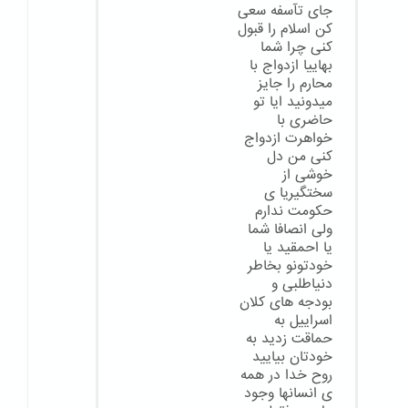
جای تآسفه سعی
کن اسلام را قبول
کنی چرا شما
بهاییا ازدواج با
محارم را جایز
میدونید ایا تو
حاضری با
خواهرت ازدواج
کنی من دل
خوشی از
سختگیریا ی
حکومت ندارم
ولی انصافا شما
یا احمقید یا
خودتونو بخاطر
دنیاطلبی و
بودجه های کلان
اسراییل به
حماقت زدید به
خودتان بیایید
روح خدا در همه
ی انسانها وجود