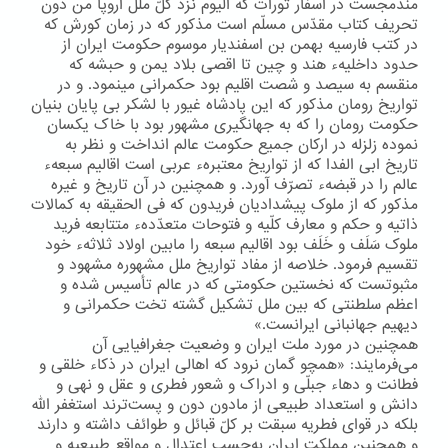
مندمجست در اسفار تورات که الیوم نزد کلّ ملل اروپا من دون
تحریف کتاب مقدّس مسلّم است مذکور که در زمان کورش که
در کتب فارسیه بهمن بن اسفندیار موسوم حکومت ایران از
حدود داخلیهء هند و چین تا اقصی بلاد یمن و حبشه که
منقسم به سیصد و شصت اقلیم بود حکمرانی مینمود. و در
تواریخ رومان مذکور که این پادشاه غیور با لشکر بی پایان بنیان
حکومت رومان را که به جهانگیری مشهور بود با خاک یکسان
نموده زلزله در ارکان جمیع حکومت عالم انداخت و نظر به
تاریخ ابی الفدا که از تواریخ معتبرهء عربی است اقالیم سبعهء
عالم را در قبضهء تصرّف آورد. و همچنین در آن تاریخ و غیره
مذکور که از ملوک پیشدادیان فریدون که فی الحقیقه به کمالات
ذاتیه و حکم و معارف کلّیه و فتوحات متعدّدهء متتابعه فرید
ملوک سَلَف و خَلَف بود اقالیم سبعه را مابین اولاد ثلاثهء خود
تقسیم فرمود. خلاصه از مفاد تواریخ ملل مشهوره مشهود و
مثبوتست که نخستین حکومتی که در عالم تأسیس شده و
اعظم سلطنتی که بین ملل تشکیل گشته تخت حکمرانی و
دیهیم جهانبانی ایرانست.»
همچنین در مورد ملت ایران و وضعیت جغرافیایی آن
می‌فرمایند: «همچو گمان نرود که اهالی ایران در ذکاء خلقی و
فطانت و دهاء جبلّی و ادراک و شعور فطری و عقل و نهی و
دانش و استعداد طبیعی از مادون دون و پست‌ترند استغفر اللّه
بلکه در قوای فطریه سبقت بر کلّ قبائل و طوائف داشته و دارند
و همچنین مملکت ایران به‌حسب اعتدال و مواقع طبیعیه و