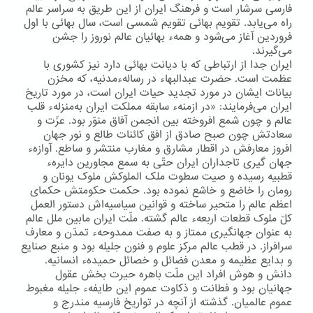
فارسی سرشار است و فرهنگ ایران از این طریق به سراسر عالم
راه می‌یابد. تقویم بهائی تقویم شمسی است، سال بهائی با اول
فروردین آغاز می‌شود و همهء بهائیان عالم نوروز را جشن
می‌گیرند.
ایران جدا از ارتباطی كه با دیانت بهائی دارد نیز كشوری با
عظمت است. حضرت عبدالبهاء در رسالهءمدنیه، كه مخزن
بیانات ایشان در مورد تجدید حیات ایران است، در مورد تاریخ
ایران می‌فرمایند: «در ازمنهء سابقه مملکت ایران به‌منزلهء قلب
عالم و چون شمع افروخته بین انجمن آفاق منوّر بود. عزّت و
سعادتش چون صبح صادق از افق کائنات طالع و نور جهان
افروز معارفش در اقطار مشارق و مغارب منتشر و ساطع. آوازهء
جهان گیری تاجداران ایران حتّی به سمع مجاورین دایرهء
قطبیه رسیده و صیت سطوت ملک الملوکش ملوک یونان و
رومان را خاضع و خاشع نموده بود. حکمت حکومتش حکمای
اعظم عالم را متحیر ساخته و قوانین سیاسیه‌اش دستور العمل
کلّ ملوک قطعات اربعهء عالم گشته. ملّت ایران مابین ملل عالم
به عنوان جهانگیری ممتاز و به صفت ممدوحهء تمدّن و معارف
سرافراز. در قطب عالم مرکز علوم و فنون جلیله بود و منبع صنایع
و بدایع عظیمه و معدن فضائل و خصائل حمیدهء انسانیه.
دانش و هوش افراد این ملّت باهره حیرت بخش عقول
جهانیان بود و فطانت و ذکاوت عموم این طایفهء جلیله مغبوط
عموم عالمیان. گذشته از آنچه در تواریخ فارسیه مندرج و