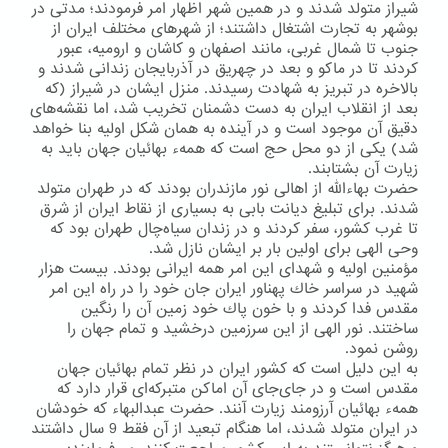
شیراز متولد شدند و در همین شهر اظهار امر فرمودند؛ مدتی در
بوشهر به تجارت اشتغال داشتند؛ از شهرهای مختلف ایران از
جنوب تا شمال غربی، مانند اصفهان و كاشان و ارومیه، عبور
كردند تا در ماكو و بعد در چهریق در آذربایجان زندانی شدند و
بالاخره در تبریز به شهادت رسیدند. منزل ایشان در شیراز (كه
بعد از انقلاب ایران به دست دشمنان تخریب شد، اما نقشه‌های
دقیق آن موجود است و در آینده به همان شكل اولیه بنا خواهد
شد) یكی از دو محل حج است كه همهء بهائیان جهان باید به
زیارت آن بشتابند.
حضرت بهاءالله از اهالی نور مازندران بودند كه در طهران متولد
شدند. برای تبلیغ دیانت بابی به بسیاری از نقاط ایران از شرق
تا غرب كشور، سفر كردند و در زندان سیاه‌چال طهران بود كه
وحی الهی برای اولین بار بر ایشان نازل شد.
مؤمنین اولیه و شهدای این امر همه ایرانی بودند. بیست هزار
شهید در سراسر خاك پهناور ایران جان خود را در راه این امر
مقدس فدا كردند و با خون پاك خود زمین آن را رنگین
ساختند. نور الهی از این سرزمین درخشید و تمام جهان را
روشن نمود.
به این دلیل است كه كشور ایران در نظر تمام بهائیان جهان
مقدس است و در جای‌جای آن اماكن متبركه‌ای قرار دارد كه
همهء بهائیان آرزومند زیارت آنند. حضرت عبدالبهاء كه خودشان
در ایران متولد شدند، اما هنگام تبعید از آن فقط 9 سال داشتند