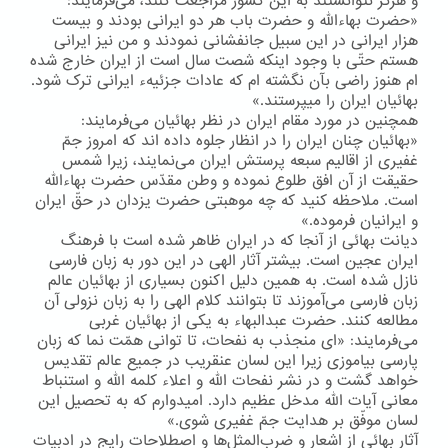
و هرگز نتوانستند به این كشور مراجعت كنند، می‌فرمایند:
«حضرت بهاءالله و حضرت باب هر دو ایرانی بودند و بیست
هزار ایرانی در این سبیل جانفشانی نمودند و من نیز ایرانی
هستم حتّی با وجود اینکه شصت سال است از ایران خارج شده
ام هنوز راضی بآن نگشته ام که عادات جزئیهء ایرانی ترک شود.
بهائیان ایران را میپرستند.»
همچنین در مورد مقام ایران در نظر بهائیان می‌فرمایند:
«بهائیان چنان ایران را در انظار جلوه داده اند که امروز جمّ
غفیری از اقالیم سبعه پرستش ایران می‌نمایند، زیرا شمس
حقیقت از آن افق طلوع نموده و وطن مقدّس حضرت بهاءالله
است. ملاحظه کنید که چه موهبتی حضرت یزدان در حقّ ایران
و ایرانیان فرموده.»
دیانت بهائی از آنجا كه در ایران ظاهر شده است با فرهنگ
ایران عجین است. بیشتر آثار الهی در این دور به زبان فارسی
نازل شده است. به همین دلیل اكنون بسیاری از بهائیان عالم
زبان فارسی می‌آموزند تا بتوانند كلام الهی را به زبان نزولی آن
مطالعه كنند. حضرت عبدالبهاء به یكی از بهائیان غربی
می‌فرمایند: «ای منجذب به نفحات، تا توانی همّت نما که زبان
پارسی بیاموزی زیرا این لسان عنقریب در جمیع عالم تقدیس
خواهد گشت و در نشر نفحات الله و اعلاء کلمه الله و استنباط
معانی آیات الله مدخل عظیم دارد. امیدوارم که به تحصیل این
لسان موفّق بر هدایت جمّ غفیری شوی.»
آثار بهائی از اشعار و ضرب‌المثل‌ها و اصطلاحات رایج در ادبیات