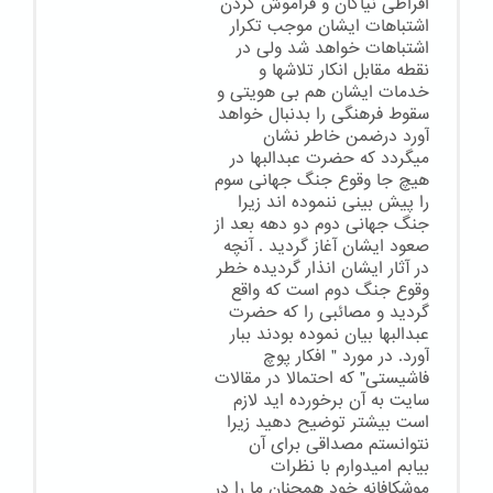
افراطی نیاکان و فراموش کردن
اشتباهات ایشان موجب تکرار
اشتباهات خواهد شد ولی در
نقطه مقابل انکار تلاشها و
خدمات ایشان هم بی هویتی و
سقوط فرهنگی را بدنبال خواهد
آورد درضمن خاطر نشان
میگردد که حضرت عبدالبها در
هیچ جا وقوع جنگ جهانی سوم
را پیش بینی ننموده اند زیرا
جنگ جهانی دوم دو دهه بعد از
صعود ایشان آغاز گردید . آنچه
در آثار ایشان انذار گردیده خطر
وقوع جنگ دوم است که واقع
گردید و مصائبی را که حضرت
عبدالبها بیان نموده بودند ببار
آورد. در مورد " افکار پوچ
فاشیستی" که احتمالا در مقالات
سایت به آن برخورده اید لازم
است بیشتر توضیح دهید زیرا
نتوانستم مصداقی برای آن
بیابم امیدوارم با نظرات
موشکافانه خود همچنان ما را در