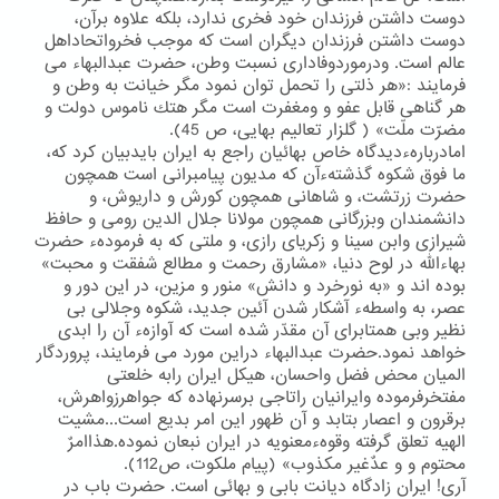
دوست داشتن فرزندان خود فخری ندارد، بلكه علاوه برآن،
دوست داشتن فرزندان دیگران است كه موجب فخرواتحاداهل
عالم است. ودرموردوفاداری نسبت وطن، حضرت عبدالبهاء می
فرمایند :«هر ذلتی را تحمل توان نمود مگر خیانت به وطن و
هر گناهی قابل عفو و ومغفرت است مگر هتك ناموس دولت و
مضرّت ملّت» ( گلزار تعالیم بهایی، ص 45).
امادربارهءدیدگاه خاص بهائیان راجع به ایران بایدبیان كرد كه،
ما فوق شكوه گذشتهءآن كه مدیون پیامبرانی است همچون
حضرت زرتشت، و شاهانی همچون كورش و داریوش، و
دانشمندان وبزرگانی همچون مولانا جلال الدین رومی و حافظ
شیرازی وابن سینا و زكریای رازی، و ملتی كه به فرمودهء حضرت
بهاءالله در لوح دنیا، «مشارق رحمت و مطالع شفقت و محبت»
بوده اند و «به نورخرد و دانش» منور و مزین، در این دور و
عصر، به واسطهء آشكار شدن آئین جدید، شكوه وجلالی بی
نظیر وبی همتابرای آن مقدّر شده است كه آوازهء آن را ابدی
خواهد نمود.حضرت عبدالبهاء دراین مورد می فرمایند، پروردگار
المیان محض فضل واحسان، هیكل ایران رابه خلعتی
مفتخرفرموده وایرانیان راتاجی برسرنهاده كه جواهرزواهرش،
برقرون و اعصار بتابد و آن ظهور این امر بدیع است...مشیت
الهیه تعلق گرفته وقوهءمعنویه در ایران نبعان نموده.هذاامرٌ
محتوم و و عدٌغیر مكذوب» (پیام ملكوت، ص112).
آری! ایران زادگاه دیانت بابی و بهائی است. حضرت باب در