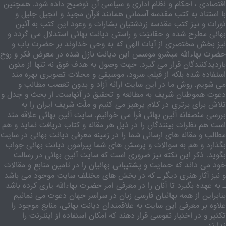
اقتصادی ، احکام و نظام اداری و سیاسی آن توضیح داده شود. همچنین
با استناد به کتب مقدسه آسمانی همانند قرآن مجید و انجیل جلیل و
تورات و نیز کتب مقدسه زردشتیان بشارات و وعود این کتب به آئین
بهائی مطرح شده و حقانیّت و راستی دیانت بهائی استدلال می گردد و
نیز بخش مختصری از آیات الهی که به وحی خداوند بر حضرت باب و
حضرت بهاءالله مبشرو موسس این دیانت نازل شده در معرض فکر و روح
بازدیدکنندگان قرار می گیرد. جهت وصول به هدف فوق نه تنها از متون
استفاده شده بلکه از فیلم، سرود، موسیقی و مجلات تصویری بهره مند
می شویم. روش ما در این سایت ارائه آزاد و بدون تعصب مطالب و
دعوت هموطنان شریف به مطالعه و تحقیق در آنهاست. از بحث و جدل و
تلاش برای برتری در کلام پرهیز می کنیم و ملّت شریف ایران را به
بررسی منصفانه آئین بهائی فرا می خوانیم. سایت آئین بهائی علاقه مند
است هم نظرات بینندگان را در ذیل هر مقاله و کتاب دریافت نماید و هم
مطالب و مقاله های ارسالی شما را در زمینه معرفی دیانت بهائی در سایت
بگذارد و هم به سوالات و پرسش های شما پیرامون دیانت بهائی جواب
بگوید. ذکر این نکته نیز ضروری است که سایت آئین بهائی در رسالت
خود می داند که حمایت و پشتیبانی بهائیان را در تامین منابع و مقالات
و نیز آثار هنری دیگر ـ که در بخش های مختلف سایت موجود می باشد
ـ به عهده بگیرد تا آنان را در معرفی امر حضرت بهاءالله یاری کرده باشد
بنابراین از همه بهائیان فارسی زبان در سراسر جهان دعوت می نمائیم
علاوه بر معرفی این سایت به علاقمندان دیانت بهائی، منابع موجود را
تکثیر و در اختیار نفوسی قرار دهند که امکان استفاده از اینترنت را
ندارند.