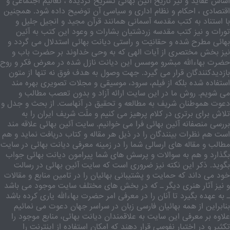
اساس عقاید و نیز تاریخ آئین بهائی تشریح گردیده ، تعالیم اجتماعی و
اقتصادی ، احکام و نظام اداری و سیاسی آن توضیح داده شود. همچنین
با استناد به کتب مقدسه آسمانی همانند قرآن مجید و انجیل جلیل و
تورات و نیز کتب مقدسه زردشتیان بشارات و وعود این کتب به آئین
بهائی مطرح شده و حقانیّت و راستی دیانت بهائی استدلال می گردد و
نیز بخش مختصری از آیات الهی که به وحی خداوند بر حضرت باب و
حضرت بهاءالله مبشرو موسس این دیانت نازل شده در معرض فکر و روح
بازدیدکنندگان قرار می گیرد. جهت وصول به هدف فوق نه تنها از متون
استفاده شده بلکه از فیلم، سرود، موسیقی و مجلات تصویری بهره مند
می شویم. روش ما در این سایت ارائه آزاد و بدون تعصب مطالب و
دعوت هموطنان شریف به مطالعه و تحقیق در آنهاست. از بحث و جدل و
تلاش برای برتری در کلام پرهیز می کنیم و ملّت شریف ایران را به
بررسی منصفانه آئین بهائی فرا می خوانیم. سایت آئین بهائی علاقه مند
است هم نظرات بینندگان را در ذیل هر مقاله و کتاب دریافت نماید و هم
مطالب و مقاله های ارسالی شما را در زمینه معرفی دیانت بهائی در سایت
بگذارد و هم به سوالات و پرسش های شما پیرامون دیانت بهائی جواب
بگوید. ذکر این نکته نیز ضروری است که سایت آئین بهائی در رسالت
خود می داند که حمایت و پشتیبانی بهائیان را در تامین منابع و مقالات
و نیز آثار هنری دیگر ـ که در بخش های مختلف سایت موجود می باشد
ـ به عهده بگیرد تا آنان را در معرفی امر حضرت بهاءالله یاری کرده باشد
بنابراین از همه بهائیان فارسی زبان در سراسر جهان دعوت می نمائیم
علاوه بر معرفی این سایت به علاقمندان دیانت بهائی، منابع موجود را
تکثیر و در اختیار نفوسی قرار دهند که امکان استفاده از اینترنت را