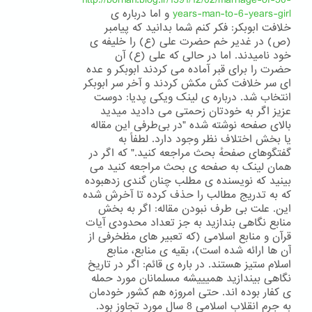
http://borhan.blog.ir/1391/12/02/marriage-of-50-
years-man-to-6-years-girl
و اما درباره ی
خلافت ابوبکر: فکر کنم شما بدانید که پیامبر
(ص) در غدیر خم حضرت علی (ع) را خلیفه ی
خود نامیدند. اما در حالی که علی (ع) آن
حضرت را برای قبر آماده می کردند ابوبکر و عده
ای سر خلافت کش مکش کردند و آخر سر ابوبکر
انتخاب شد. درباره ی لینک ویکی پدیا: دوست
عزیز اگر به خودتان زحمتی می دادید میدید
بالای صفحه نوشته شده "در بی‌طرفی این مقاله
یا بخش اختلاف نظر وجود دارد. لطفاً به
گفتگوهای صفحهٔ بحث مراجعه کنید." که اگر در
همان لینک به صفحه ی بحث مراجعه کنید می
بینید که نویسنده ی مطلب چنان گندی زدهبوده
که به تدریج مطالب را حذف کرده تا آخرش شده
این. علت بی طرف نبودن مقاله: اگر به بخش
منابع نگاهی بندازید به جز تعداد محدودی آیات
قرآن و منابع اسلامی (که تعبیر های مظخرفی از
آن ها ارائه شده است)، بقیه ی منابع، منابع
اسلام ستیز هستند. در باره ی قائم: اگر در تاریخ
نگاهی بیندازید همیییشه مسلمانان مورد حمله
ی کفار بوده اند. حتی امروزه هم کشور خودمان
به جرم انقلاب اسلامی 8 سال مورد تجاوز بود.