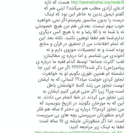
http://aeenebahai.org/node/8
هست که تازه
ادعای آزادی مطلب هم میکنند!! اینی هم که
گفتم ایمیل بدین به خاطر این بود که لینک
درست را بدون سانسور بفرستم.اگر نمی خواهید
خوب مهم نیست. بعدش هم من هیچ خصومتی
نه با شما نه با آقا رضا و نه با هیچ کس دیگری
ندارم.شما هم لطفا توهین نکنید. نکته بعد این
که تمام اطلاعات من از تحقیق در قرآن و منابع
بوده است و نه تحصیلات حوزوی دارم و نه
آخوندی می شناسم. و اما درباره ی مطالبتان:
لقب "کثرت جماعه" توسط کدام فقیه ما درباره ی
پیامبر(ص) ذکر شده؟؟؟؟؟؟؟ اگر من که این جا
نشسته ام همین طوری بگویم تو به خواهرت
تجاوز کردی خوشت میاد؟؟ کسانی که به ایشان
تهمت تجاوز می زنند کاملا اتهامشان باطل
است.چرا؟ زیرا اگر حتی فرض کنیم ایشان به
زنی تجاوز می کردند در خفا انجام می دادند. نه
این که به مورخان بگویند در تاریخ بنویسید که
من تجاوز کردم!!!! درباره ی دختر 6 ساله هم فکر
کردم منظورتان سرپرستی بچه های بی سرپرست
است. اما اگر منظورتان عایشه ی 19 ساله است
لطفا به لینک زیر مراجعه کنید: