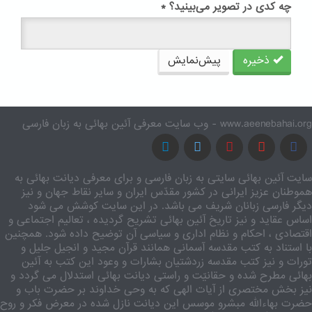
چه کدی در تصویر می‌بینید؟
*
ذخیره
پیش‌نمایش
www.aeenebahai.org - وب سایت معرفی آئین بهائی به زبان فارسی
سایت آئین بهائی سایتی به زبان فارسی و برای معرفی دیانت بهائی به
هموطنان عزیز ایرانی در کشور مقدّس ایران و سایر نقاط جهان و نیز
دیگر فارسی زبانان شریف می باشد. در این سایت کوشش می شود
اساس عقاید و نیز تاریخ آئین بهائی تشریح گردیده ، تعالیم اجتماعی و
اقتصادی ، احکام و نظام اداری و سیاسی آن توضیح داده شود. همچنین
با استناد به کتب مقدسه آسمانی همانند قرآن مجید و انجیل جلیل و
تورات و نیز کتب مقدسه زردشتیان بشارات و وعود این کتب به آئین
بهائی مطرح شده و حقانیّت و راستی دیانت بهائی استدلال می گردد و
نیز بخش مختصری از آیات الهی که به وحی خداوند بر حضرت باب و
حضرت بهاءالله مبشرو موسس این دیانت نازل شده در معرض فکر و روح