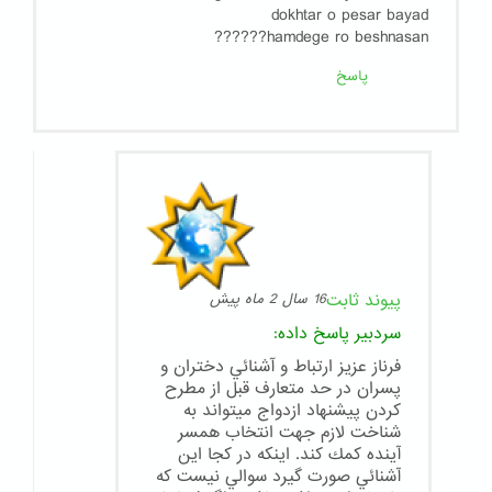
dokhtar o pesar bayad
hamdege ro beshnasan??????
پاسخ
پیوند ثابت
16 سال 2 ماه پیش
سردبیر
پاسخ داده:
فرناز عزيز ارتباط و آشنائي دختران و
پسران در حد متعارف قبل از مطرح
كردن پيشنهاد ازدواج ميتواند به
شناخت لازم جهت انتخاب همسر
آينده كمك كند. اينكه در كجا اين
آشنائي صورت گيرد سوالي نيست كه