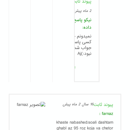
پیوند ثابت
8
سال
2 ماه پیش
نیکو
پاسخ
داده:
نمیدونم چرا
کسی پاسخگوی
جواب شما
نبود:)Aj
پاسخ
پیوند ثابت
16 سال 2 ماه پیش
:
farnaz
khaste nabashed:soali dashtam
ghabl az 95 roz koja va chetor