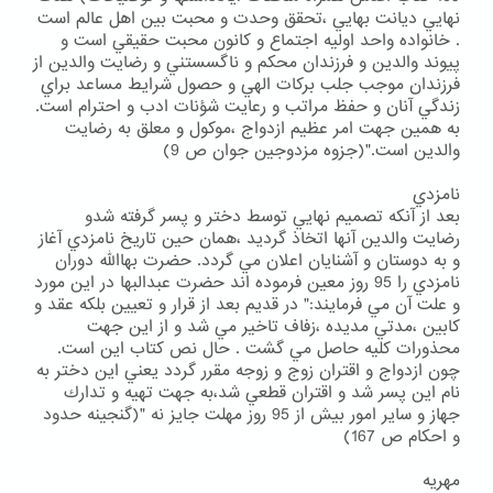
نهايي ديانت بهايي ،تحقق وحدت و محبت بين اهل عالم است
. خانواده واحد اوليه اجتماع و كانون محبت حقيقي است و
پيوند والدين و فرزندان محكم و ناگسستني و رضايت والدين از
فرزندان موجب جلب بركات الهي و حصول شرايط مساعد براي
زندگي آنان و حفظ مراتب و رعايت شؤنات ادب و احترام است.
به همين جهت امر عظيم ازدواج ،موكول و معلق به رضايت
والدين است."(جزوه مزدوجين جوان ص 9)
نامزدي
بعد از آنكه تصميم نهايي توسط دختر و پسر گرفته شدو
رضايت والدين آنها اتخاذ گرديد ،همان حين تاريخ نامزدي آغاز
و به دوستان و آشنايان اعلان مي گردد. حضرت بهاالله دوران
نامزدي را 95 روز معين فرموده اند حضرت عبدالبها در اين مورد
و علت آن مي فرمايند:" در قديم بعد از قرار و تعيين بلكه عقد و
كابين ،مدتي مديده ،زفاف تاخير مي شد و از اين جهت
محذورات كليه حاصل مي گشت . حال نص كتاب اين است.
چون ازدواج و اقتران زوج و زوجه مقرر گردد يعني اين دختر به
نام اين پسر شد و اقتران قطعي شد،به جهت تهيه و تدارك
جهاز و ساير امور بيش از 95 روز مهلت جايز نه "(گنجينه حدود
و احكام ص 167)
مهريه