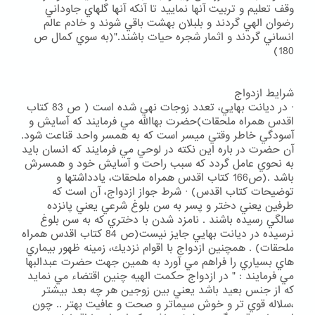
وقف تعليم و تربيت آنها نماييد تا آنكه آنها گلهاي جاوداني
رضوان الهي گردند و بلبلان بهشت باقي شوند و خادم عالم
انساني گردند و اثمار شجره حيات باشند."(به سوي كمال ص
180)
شرايط ازدواج
· در ديانت بهايي، تعدد زوجات نهي شده است ( ص 83 كتاب
اقدس همراه ملحقات)حضرت بهاالله مي فرمايند كه آسايش و
آسودگي خاطر وقتي ميسر است كه به همسر واحد قناعت شود.
آن حضرت در باره اين نكته در لوحي مي فرمايند كه انسان بايد
به نحوي عامل گردد كه سبب راحت و آسايش خود و همسرش
باشد .(ص166 كتاب اقدس همراه ملحقات، يادداشتها و
توضيحات كتاب اقدس) · شرط جواز ازدواج، آن است كه
طرفين يعني دختر و پسر به سن بلوغ شرعي يعني پانزده
سالگي رسيده باشند . نامزد شدن با دختري كه به سن بلوغ
نرسيده در ديانت بهايي جايز نيست(ص 84 كتاب اقدس همراه
ملحقات) . همچنين ازدواج با اقوام نزديك، زمينه ظهور بيماري
هاي بسياري را فراهم مي آورد به همين جهت حضرت عبدالبها
مي فرمايند : " در ازدواج حكمت الهيه چنين اقتضاء مي نمايد
كه از جنس بعيد باشد يعني بين زوجين هر چه بعد بيشتر
،سلاله قوي تر و خوش سيماتر و صحت و عافيت بهتر .. چون