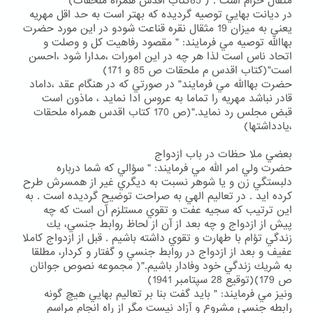
مثقال حرام است . ( 85كتاب اقدس همراه ملحقات)
در ديانت بهايي توصيه گرديده كه بهتر است به حد اقل مهريه
يعني به ميزان 19 مثقال نقره قناعت شودو در اين مورد حضرت
بهاالله توصيه مي فرمايند: " مقصود رفاهيت كل و وصلت و
اتحاد ناس است لذا هر چه در اين امورات ،مدارا شود ،احسن
است"(كتاب اقدس م ملحقات ص 85 و 171)
حضرت بهاالله مي فرمايند" در صورتي كه در هنگام عقد ،داماد
قادر نباشد مهريه را تماما به عروس ادا نمايد ، ماذون است
قبض مجلس رد نمايد."(ص 170 كتاب اقدس همراه ملحقات
،يادداشتها)
بعضي ملا حظات در باب ازدواج
حضرت ولي امر الله مي فرمايند: " سؤالي كه شما درباره
دلبستگي زن و يا شوهر نسبت به ديگري غير از همسرش طرح
كرده ايد . در تعاليم الهي به صراحت توضيح گرديده است . به
اين ترتيب كه سجيه عفت و تقوي مستلزم آن است كه چه
پيش از ازدواج و چه بعد از آن از لحاظ روابط جنسي، يك
زندگي تؤام با طهارت و تقوي داشته باشيم . قبل از ازدواج كاملا
عفيف و بعد از ازدواج در روابط جنسي و گفتار و كردار، مطلقا
به شريك زندگي خود وفادار باشيم."( مجموعه نصوص جوانان
ص 179)(توقيع 28 سپتامبر 1941)
ونيز مي فرمايند: " بايد گفت بنا بر تعاليم بهايي هيچ گونه
رابطه جنسي مشروع و آزاد نيست مگر از راه انجام مراسم