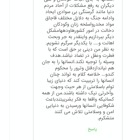
دیگران به رفع مشکلات از آحاد مردم
دنیا مانند گرسنگی بی سوادی ایحاد
وادامه جنگ به دلایل مختلف قاجاق
مواد مخدرواسلحه زنان وکودکان
دخالت در امور کشورهاودههامشکل
دیگر ببردازیم واینقدر به جر وبحث
اهانت و.... با یکدیگر سرگرم نشویم.
به نظر من دینی بر حق است که با
فطرت وعقل در تضاد نباشد.هدف
وسیله را توجیه نکند.انسانها را به جان
هم نیاندازدقتل وترور را محکوم
کندو... خلاصه کلام به تواند چنان
انسانها را تربییت کند که دنیای زیبا
توام باسلامتی از هر حیث وجهت
.وآخرتی نیک داشته باشند.من از همه
کسانیکه واقعا به فکر بشرییتندباعث
شکوفایی انسانها ورسیدن به دنیایی
امن و وسلامتی تلاش می کنند
متشکرم.
پاسخ