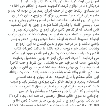
امر بهايي قوت گيرد مطمئن باشيد كه ازدواج با اقربا (
نزديكان) نادر الوقوع گردد."(گنجينه حدود و احكام ص 184) ·
در بسياري ازنقاط جهان از جمله ايران رسم بر آن بوده كه پدر و
مادر ،براي فرزند خود همسري برگزينند و زوج جوان كمترين
حقي در اين انتخاب نداشتند. اما بر اساس تعاليم بهايي ،زن و
مرد بايستي كاملا با يكديگر آشنا شوند و چون به اين تصميم
نايل آمدند كه از تفاهم كافي براي ازدواج برخوردارند ،پدر و
مادر عروس و داماد بايد به اين امر رضايت دهند. بدين ترتيب
ازدواج مشروط است به اينكه ابتدا طرفين يعني دختر و پسر
راضي باشند و در مرحله دوم والدين ايشان به اين ازدواج
رضايت دهند. خواه زوجه باكره باشد يا نباشد.(ص84 كتاب
اقدس همراه ملحقات) حضرت ولي امرالله در مورد اين حكم
مي فرمايند :" شرط لازم براي ازدواج بهايي ،تحصيل رضايت
والديني است كه در قيد حيات باشند . اين شرط واجب الاجرا
است چه والدين بهايي باشند چه نباشند،چه بين آنان سالهاي
متمادي طلاق واقع شده باشد، چه نشده باشد . حضرت بهاالله
اين حكم محكم را نازل فرموده اند تا بنيان جامعه انساني
استحكام پذيرد و روابط خانوادگي پيوندي بيشتر يابد و سبب
شود كه در قلوب فرزندان حس احترام و حق شناسي نسبت به
والدينشان كه آنان را جان بخشيده و روانشان را در سير
جاوداني به سوي خالق متعال ،رهسپار ساخته اند،ايجاد گردد"(
در ديانت بهايي ازدواج با غير بهايي جايز است ) (ص 84 و
169 كتاب اقدس همراه ملحقات ،يادداشتها و توضيحات)"هدف