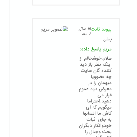
پیوند ثابت
15 سال
2 ماه
پیش
مریم
پاسخ داده:
سلام.خوشحالم از
اینکه نظر باز دید
کننده گان سایت
چه عضوویا
میهمان را در
معرض دید عموم
قرار می
دهید.احتراما
میگویم که ای
کاش ما انسانها
به جای اثبات
خودوانکار دیگران
بحث وجدل را