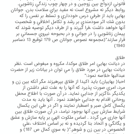
قانوني ازدواج بين زوجين و در چهار چوب زندگي زناشويي.
روابط ديگر نه مشروع است نه مفيد براي سلامت بدن. جوانان
بهايي بايد از طرفي درس خودداري و تسلط بر نفس را كه
بدون شك اثر سودمندي بر رشد و تكامل اخلاقي و شخصيت
آنها خواهد داشت ،فرا گيرند و از طرف ديگر توصيه شوند كه
پيمان زناشويي را در جواني و در بحبوحه نيروي جسماني بر
قرار سازند"(مجموعه نصوص جوانان ص 179 توقيع 13 دسامبر
1940)
طلاق
در ديانت بهايي امر طلاق موكدا، مكروه و مبغوض است .نظر
ديانت بهايي در مورد طلاق را مي توان در بيانات زير از حضرت
عبدالبها خلاصه نمود:"
احبا( بهاييان) بايد اكيدا از طلاق بپرهيزند مگر آنكه بين زن و
مرد، امري صورت پذيرد كه آنها را به علت تنفر داشتن از
يكديگر ،ناگزير از جدايي نمايد. در آن صورت با اطلاع محفل
روحاني اقدام به جدايي خواهند نمود . آنها بايد به مدت
يكسال كامل صبر و اصطبار نمايند و اگر در طي اين يكسال
شرايط سازش بين آنها بوجود نيامد، در آن صورت طلاق بين
آنها جاري مي گردد . اساس ملكوت الهي بر پايه سازش و عشق
و يگانگي و اتحاد بنا گرديده و نه بر اساس اختلاف ،علي
الخصوص در بين زن و شوهر."( به سوي كمال ص 187) و