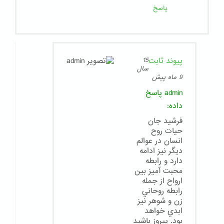
پاسخ
پیوند ثابت
15
سال
9 ماه پیش
admin
پاسخ
داده:
فرشيد جان
حيات روح
انسان در عوالم
ديگر نيز ادامه
دارد و رابطه
محبت آميز بين
ارواح از جمله
رابطه روحاني
زن و شوهر نيز
ابدي خواهد
بود. پيروز باشيد