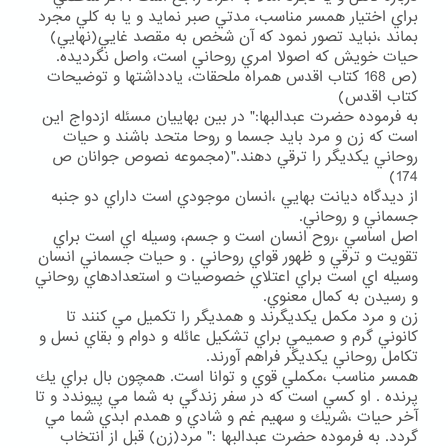
براي اختيار همسر مناسب، مدتي صبر نمايد و يا به كلي مجرد
بماند ،نبايد تصور نمود كه آن شخص به مقصد غايي(نهايي)
حيات خويش كه اصولا امري روحاني است، واصل نگرديده.
(ص 168 كتاب اقدس همراه ملحقات، يادداشتها و توضيحات
كتاب اقدس)
به فرموده حضرت عبدالبها:" در بين بهاييان مسئله ازدواج اين
است كه زن و مرد بايد جسما و روحا متحد باشند و حيات
روحاني يكديگر را ترقي دهند."(مجموعه نصوص جوانان ص
174)
از ديدگاه ديانت بهايي ،انسان موجودي است داراي دو جنبه
جسماني و روحاني.
اصل اساسي ،روح انسان است و جسم، وسيله اي است براي
تقويت و ترقي و ظهور قواي روحاني . و حيات جسماني انسان
وسيله اي است براي اعتلاي خصوصيات و استعدادهاي روحاني
و رسيدن به كمال معنوي.
زن و مرد مكمل يكديگرند و همديگر را تكميل مي كنند تا
كانوني گرم و صميمي براي تشكيل عائله و دوام و بقاي نسل و
تكامل روحاني يكديگر فراهم آورند.
همسر مناسب ،مكملي قوي و توانا است. همچون بال براي يك
پرنده . او كسي است كه در سفر زندگي به شما مي پيوندد و تا
آخر حيات ،شريك و سهيم غم و شادي و همدم ابدي شما مي
گردد. به فرموده حضرت عبدالبها :" مرد(زن) قبل از انتخاب