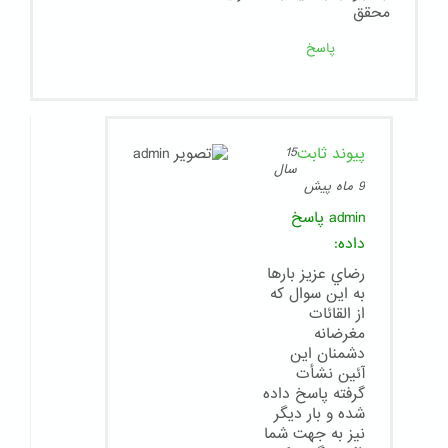
محقق
پاسخ
پیوند ثابت
15
سال
9 ماه پیش
admin
پاسخ
داده:
رضاي عزيز بارها
به اين سوال كه
از القائات
مغرضانه
دشمنان اين
آئين نشأت
گرفته پاسخ داده
شده و بار ديگر
نيز به جهت شما