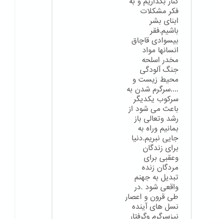
کنار بگذاریم و به
فکر مشکلات
ابنای بشر
باشیم.فقر
بیسوادی قاچاق
انسانها مواد
مخدر اسلحه
جنگ آلودگی
محیط زیست و
....سرگرم شدن به
سرکوب یکدیگر
باعث می شود از
رشد وتعالی باز
بمانیم وراه به
جایی نبریم.دنیا
برای زندگان
وعقبی برای
مردگان زنده
تبدیل به جهنم
واقعی شود .در
طی قرون و اعصار
نسل های آینده
نیزسرگرم وگرفتار