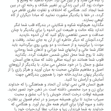
را تباه مي سازد و از بين مي برد. اجازه ندهيد كه وقايع و
حوادث زود گذر اين زندگي پر تغيير ،شكاف و رخنه اي در بين
شما ايجاد كند. هنگامي كه اختلاف و تفاوت نظري ظاهر مي
گردد، در خفا با يكديگر مشورت نماييد كه مبادا ديگران از كاه
كوهي بسازند.
مگذاريد هيچگونه شكوه و شكايتي در بندرگاه قلب شما لنگر
اندازد بلكه حالت و طبيعت اين اندوه را براي يكديگر با چنان
صداقت و حسن تفاهمي بازگو كنيد كه آن اندوه ،ناپديد
گردد.آنچنان كه ديگر خاطره اي از آن به جاي نماند. رفاقت و
مودت را برگزينيد و از حسادت و دو رويي روي برگردانيد بايد
افكار شما عالي و آرمانهاي شما نوراني و اذهان شما روحاني
باشد تا روح شما محل تجلي شمس حقيقت گردد. بگذاريد
قلوب شما همانند دو آيينه صاقي باشد كه ستاره هاي آسمان
عشق و جمال را در خود متجلي مي سازد. با يكديگر از آرزوهاي
اصيل و مفاهيم ملكوتي صحبت به ميان آوريد و هرگز رازي را از
يكديگر پنهان مداريد.خانه خود را همچون بندرگاهي جهت
آسايش و آرامش بنا كنيد.
هيچ انسان فاني نمي تواند آن اتحاد و هماهنگي را كه خداوند
براي زن و مرد مخصص داشته است ،در ذهن خود تصور نمايد.
هميشه اوقات درخت اتحاد خويش را با آب عشق و محبت
سيراب سازيد تا براي هميشه سرسبز و در تمام فصول پر نظارت
باشد و ميوه گوارا براي التيام همه ملل ببار آورد. و هنگامي كه
خداوند به شما فرزندان زيبا و جذاب عطا كرد،حيات خود را