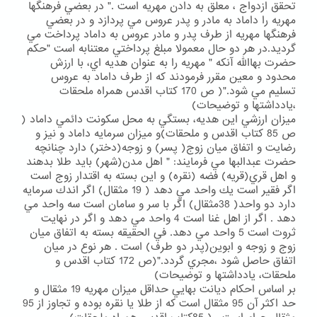
تحقق ازدواج ، معلق به دادن مهريه است ." در بعضي فرهنگها
مهريه را داماد به مادر و پدر عروس مي پردازد و در بعضي
فرهنگها مهريه از طرف پدر و مادر عروس به داماد پرداخت مي
گرديد.در هر دو حال معمولا مبلغ پرداختي معتنابه است "حكم
حضرت بهاالله آنكه " مهريه را به عنوان هديه اي، با ارزش
محدود و معين مقرر فرمودند كه از طرف داماد به عروس
تسليم مي شود."( ص 170 كتاب اقدس همراه ملحقات
،يادداشتها و توضيحات)
ميزان ارزشي اين هديه، بستگي به محل سكونت دائمي داماد (
ص 85 كتاب اقدس و ملحقات)و ميزان سرمايه داماد و نيز و
رضايت و اتفاق ميان زوج( پسر) و زوجه(دختر) دارد چنانچه
حضرت عبدالبها مي فرمايند: " اهل مدن(شهر) بايد طلا بدهند
و اهل قري(قريه) فضه (نقره) و اين بسته به اقتدار زوج است
اگر فقير است يك واحد مي دهد ( 19 مثقال) اگر اندك سرمايه
دارد دو واحد( 38مثقال) اگر با سر و سامان است سه واحد مي
دهد . اگر از اهل غنا است 4 واحد مي دهد و اگر در نهايت
ثروت است 5 واحد مي دهد. في الحقيقه بسته به اتفاق ميان
زوج و زوجه و ابوين(پدر دو طرف) است . هر نوع در ميان
اتفاق حاصل شود ،مجري گردد."(ص 172 كتاب اقدس و
ملحقات، يادداشتها و توضيحات)
بر اساس احكام ديانت بهايي حداقل ميزان مهريه 19 مثقال و
حد اكثر آن 95 مثقال است كه از طلا يا نقره بوده و تجاوز از 95