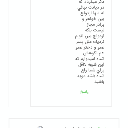
ذكر ميگردد كه
در ديانت بهائي
نه تنها ازدواج
بين خواهر و
برادر مجاز
نيست بلكه
ازدواج بين اقوام
نزديك مثل پسر
عمو و دختر عمو
هم نكوهش
شده اميدوارم كه
اين شبهه لااقل
براي شما رفع
شده باشد مويد
باشيد
پاسخ