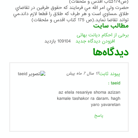
(ص174كتاب اقدس و ملحقات)
حضرت ولي امر الله مي فرمايند كه حقوق طرفين در تقاضاي
طلاق ،مساوي است و هر طرف كه طلاق را قطعا لازم داند،مي
تواند تقاضا نمايد.(ص 175 كتاب اقدس و ملحقات)
مطالب سایت
برخی از احکام دیانت بهائی
افزودن دیدگاه جدید
109104 بازدید
دیدگاه‌ها
پیوند ثابت
17 سال 7 ماه پیش
:
taeid
az etela resaniye shoma azizan
kamale tashakor ra daram. hagh
yaro yavaretan
پاسخ