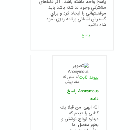
پاسخ واحد داشته باشد . اگر فضاهاي
مشتركي وجود نداشته باشد بايد
موقعيتهائي را ايجاد كرد و براي
گسترش آشنائي برنامه ريزي نمود
شاد باشيد
پاسخ
پیوند ثابت
12 سال 10
ماه پیش
Anonymous
پاسخ
داده:
الله ابهى, من قبلا يك
كتابى را ديدم كه
درباره ازواج نوشتن و
بطور مفصل اما