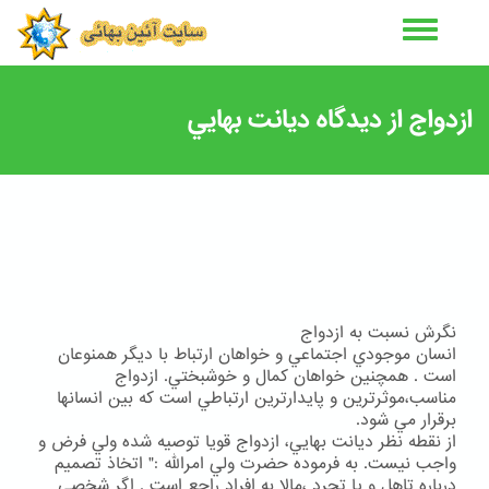
رفتن
به
محتوای
اصلی
ازدواج از ديدگاه ديانت بهايي
نگرش نسبت به ازدواج
انسان موجودي اجتماعي و خواهان ارتباط با ديگر همنوعان
است . همچنين خواهان كمال و خوشبختي. ازدواج
مناسب،موثرترين و پايدارترين ارتباطي است كه بين انسانها
برقرار مي شود.
از نقطه نظر ديانت بهايي، ازدواج قويا توصيه شده ولي فرض و
واجب نيست. به فرموده حضرت ولي امرالله :" اتخاذ تصميم
درباره تاهل و يا تجرد ،مالا به افراد راجع است . اگر شخصي