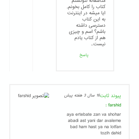
متأسفانه نتونستم
كتاب را كامل بخونم,
ايا ميشه در اينترنت
به اين كتاب
دسترسى داشته
باشم؟ اسم و چيزى
هم از كتاب يادم
نيست..
پاسخ
پیوند ثابت
16 سال 3 هفته پیش
:
farshid
aya ertebate zan va shohar
abadi ast yani dar avaleme
bad ham hast ya na lotfan
tozih dahid