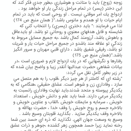
زوجه (زوج) بايد با متانت و هوشياري ،بطور جدي فكر كند كه
اين دختر (پسر) در تمام مراحل زندگي يار او خواهد بود .
ازدواج يك امر موقتي نيست . او روحي است كه بايد در تمام
ايام حيات با او همدم و مانوس باشد."( همان منبع ص 174)
لذا مي فرمايند :" بايد دختري (پسري) را انتخاب كني كه
شايسته و قابل هدفهاي معنوي و روحاني تو باشد. او بايدعاقل
و باهوش باشد، آرزومند كمال باشد ،به جميع مسايل مربوط به
زندگي تو علاقه مند باشدو در جميع مراحل حيات يار و شريك
تو باشد، رفيقي شفيق باشد ، داراي قلبي مهربان و سرور انگيز
باشد."(همان منبع ص 175)
رفتارها و نگرشهايي كه در يك ازدواج لازم و ضروري است ،در
بيانات شفاهي حضرت عبدالبها آنقدر زيبا و واضح بيان شده كه
در زير بطور كامل نقل مي گردد:
"رشته اي كه كاملتر از هر چيز ديگر ،قلوب را به هم متصل مي
سازد ، وفاداري زن و شوهر است. عشاق حقيقي ،هنگامي كه به
يكديگر پيوسته و متحد شدند،بايد نهايت وفاداري رانسبت به
يكديگر مرعي دارند. شما بايد علم و دانش خويش ، استعداد
خويش ، سرمايه و مايملك خويش ،القاب و عناوين خويش و
بالاخره جسم و روح خويش را وقف خدا ، حضرت بهاالله و
بالاخره وقف يكديگر سازيد . بگذاريد قلوبتان وسيع باشد .
وسيع به وسعت جهان الهي. نگذاريد كه ذره اي حسد بين شما
رخنه نمايد زيرا حسد همچون زهر كشنده ،جوهر و ذرات عشق