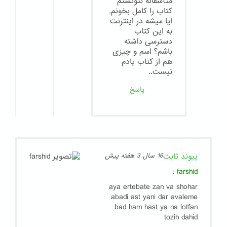
متأسفانه نتونستم
كتاب را كامل بخونم,
ايا ميشه در اينترنت
به اين كتاب
دسترسى داشته
باشم؟ اسم و چيزى
هم از كتاب يادم
نيست..
پاسخ
پیوند ثابت
16 سال 3 هفته پیش
:
farshid
aya ertebate zan va shohar
abadi ast yani dar avaleme
bad ham hast ya na lotfan
tozih dahid