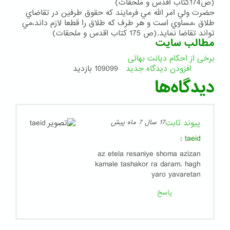
(ص174كتاب اقدس و ملحقات)
حضرت ولي امر الله مي فرمايند كه حقوق طرفين در تقاضاي
طلاق ،مساوي است و هر طرف كه طلاق را قطعا لازم داند،مي
تواند تقاضا نمايد.(ص 175 كتاب اقدس و ملحقات)
مطالب سایت
برخی از احکام دیانت بهائی
افزودن دیدگاه جدید
109099 بازدید
دیدگاه‌ها
پیوند ثابت
17 سال 7 ماه پیش
:
taeid
az etela resaniye shoma azizan
kamale tashakor ra daram. hagh
yaro yavaretan
پاسخ