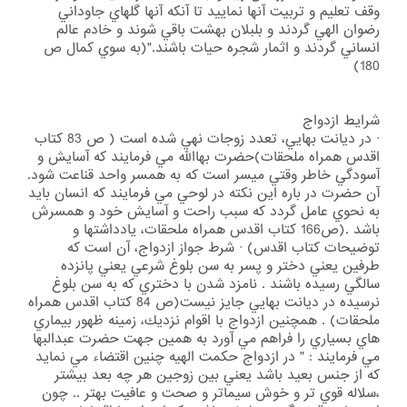
وقف تعليم و تربيت آنها نماييد تا آنكه آنها گلهاي جاوداني
رضوان الهي گردند و بلبلان بهشت باقي شوند و خادم عالم
انساني گردند و اثمار شجره حيات باشند."(به سوي كمال ص
180)
شرايط ازدواج
· در ديانت بهايي، تعدد زوجات نهي شده است ( ص 83 كتاب
اقدس همراه ملحقات)حضرت بهاالله مي فرمايند كه آسايش و
آسودگي خاطر وقتي ميسر است كه به همسر واحد قناعت شود.
آن حضرت در باره اين نكته در لوحي مي فرمايند كه انسان بايد
به نحوي عامل گردد كه سبب راحت و آسايش خود و همسرش
باشد .(ص166 كتاب اقدس همراه ملحقات، يادداشتها و
توضيحات كتاب اقدس) · شرط جواز ازدواج، آن است كه
طرفين يعني دختر و پسر به سن بلوغ شرعي يعني پانزده
سالگي رسيده باشند . نامزد شدن با دختري كه به سن بلوغ
نرسيده در ديانت بهايي جايز نيست(ص 84 كتاب اقدس همراه
ملحقات) . همچنين ازدواج با اقوام نزديك، زمينه ظهور بيماري
هاي بسياري را فراهم مي آورد به همين جهت حضرت عبدالبها
مي فرمايند : " در ازدواج حكمت الهيه چنين اقتضاء مي نمايد
كه از جنس بعيد باشد يعني بين زوجين هر چه بعد بيشتر
،سلاله قوي تر و خوش سيماتر و صحت و عافيت بهتر .. چون