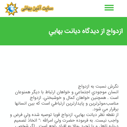
رفتن
به
محتوای
اصلی
ازدواج از ديدگاه ديانت بهايي
نگرش نسبت به ازدواج
انسان موجودي اجتماعي و خواهان ارتباط با ديگر همنوعان
است . همچنين خواهان كمال و خوشبختي. ازدواج
مناسب،موثرترين و پايدارترين ارتباطي است كه بين انسانها
برقرار مي شود.
از نقطه نظر ديانت بهايي، ازدواج قويا توصيه شده ولي فرض و
واجب نيست. به فرموده حضرت ولي امرالله :" اتخاذ تصميم
درباره تاهل و يا تجرد ،مالا به افراد راجع است . اگر شخصي