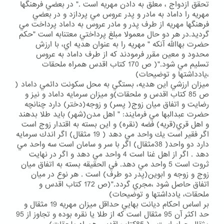
تحقق ازدواج ، معلق به دادن مهريه است ." در بعضي فرهنگها
مهريه را داماد به مادر و پدر عروس مي پردازد و در بعضي
فرهنگها مهريه از طرف پدر و مادر عروس به داماد پرداخت مي
گرديد.در هر دو حال معمولا مبلغ پرداختي معتنابه است "حكم
حضرت بهاالله آنكه " مهريه را به عنوان هديه اي، با ارزش
محدود و معين مقرر فرمودند كه از طرف داماد به عروس
تسليم مي شود."( ص 170 كتاب اقدس همراه ملحقات
،يادداشتها و توضيحات)
ميزان ارزشي اين هديه، بستگي به محل سكونت دائمي داماد (
ص 85 كتاب اقدس و ملحقات)و ميزان سرمايه داماد و نيز و
رضايت و اتفاق ميان زوج( پسر) و زوجه(دختر) دارد چنانچه
حضرت عبدالبها مي فرمايند: " اهل مدن(شهر) بايد طلا بدهند
و اهل قري(قريه) فضه (نقره) و اين بسته به اقتدار زوج است
اگر فقير است يك واحد مي دهد ( 19 مثقال) اگر اندك سرمايه
دارد دو واحد( 38مثقال) اگر با سر و سامان است سه واحد مي
دهد . اگر از اهل غنا است 4 واحد مي دهد و اگر در نهايت
ثروت است 5 واحد مي دهد. في الحقيقه بسته به اتفاق ميان
زوج و زوجه و ابوين(پدر دو طرف) است . هر نوع در ميان
اتفاق حاصل شود ،مجري گردد."(ص 172 كتاب اقدس و
ملحقات، يادداشتها و توضيحات)
بر اساس احكام ديانت بهايي حداقل ميزان مهريه 19 مثقال و
حد اكثر آن 95 مثقال است كه از طلا يا نقره بوده و تجاوز از 95