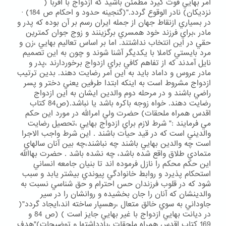
امر بهايي قوت گيرد مطمئن باشيد كه ازدواج با اقربا (
نزديكان) نادر الوقوع گردد."(گنجينه حدود و احكام ص 184) ·
در بسياري ازنقاط جهان از جمله ايران رسم بر آن بوده كه پدر و
مادر ،براي فرزند خود همسري برگزينند و زوج جوان كمترين
حقي در اين انتخاب نداشتند. اما بر اساس تعاليم بهايي ،زن و
مرد بايستي كاملا با يكديگر آشنا شوند و چون به اين تصميم
نايل آمدند كه از تفاهم كافي براي ازدواج برخوردارند ،پدر و
مادر عروس و داماد بايد به اين امر رضايت دهند. بدين ترتيب
ازدواج مشروط است به اينكه ابتدا طرفين يعني دختر و پسر
راضي باشند و در مرحله دوم والدين ايشان به اين ازدواج
رضايت دهند. خواه زوجه باكره باشد يا نباشد.(ص84 كتاب
اقدس همراه ملحقات) حضرت ولي امرالله در مورد اين حكم
مي فرمايند :" شرط لازم براي ازدواج بهايي ،تحصيل رضايت
والديني است كه در قيد حيات باشند . اين شرط واجب الاجرا
است چه والدين بهايي باشند چه نباشند،چه بين آنان سالهاي
متمادي طلاق واقع شده باشد، چه نشده باشد . حضرت بهاالله
اين حكم محكم را نازل فرموده اند تا بنيان جامعه انساني
استحكام پذيرد و روابط خانوادگي پيوندي بيشتر يابد و سبب
شود كه در قلوب فرزندان حس احترام و حق شناسي نسبت به
والدينشان كه آنان را جان بخشيده و روانشان را در سير
جاوداني به سوي خالق متعال ،رهسپار ساخته اند،ايجاد گردد"(
در ديانت بهايي ازدواج با غير بهايي جايز است ) (ص 84 و
169 كتاب اقدس همراه ملحقات ،يادداشتها و توضيحات)"هدف