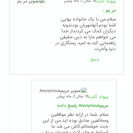
پیوند ثابت
15 سال 3 ماه پیش
مر یم
:
سلام.من با یک خانواده بهایی
اشنا بودم.آنهامهربان بودندوبه
دیگران کمک می کردنداز خدا
می خواهم مارا به دین حقیقی
راهنمایی کند.به امید رستگاری در
دنیا وآخرت.
پاسخ
پیوند ثابت
15 سال 2 ماه پیش
مریمAnonymous
پاسخ داده:
سلام. شما در ارایه نظر موافقین
ومخالفین صادق بوده اید.من از این
بابت خوشحالم.کاش می شد ما
انسانها به جای اثبات خودمان و نفی