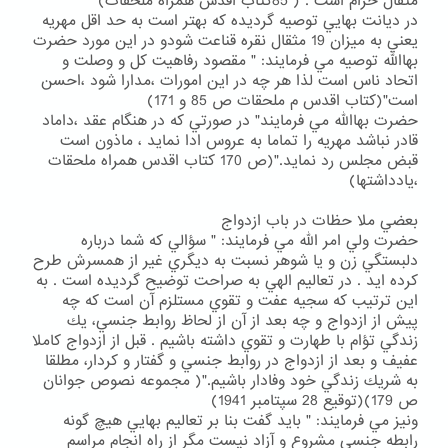
مثقال حرام است . ( 85كتاب اقدس همراه ملحقات)
در ديانت بهايي توصيه گرديده كه بهتر است به حد اقل مهريه
يعني به ميزان 19 مثقال نقره قناعت شودو در اين مورد حضرت
بهاالله توصيه مي فرمايند: " مقصود رفاهيت كل و وصلت و
اتحاد ناس است لذا هر چه در اين امورات ،مدارا شود ،احسن
است"(كتاب اقدس م ملحقات ص 85 و 171)
حضرت بهاالله مي فرمايند" در صورتي كه در هنگام عقد ،داماد
قادر نباشد مهريه را تماما به عروس ادا نمايد ، ماذون است
قبض مجلس رد نمايد."(ص 170 كتاب اقدس همراه ملحقات
،يادداشتها)
بعضي ملا حظات در باب ازدواج
حضرت ولي امر الله مي فرمايند: " سؤالي كه شما درباره
دلبستگي زن و يا شوهر نسبت به ديگري غير از همسرش طرح
كرده ايد . در تعاليم الهي به صراحت توضيح گرديده است . به
اين ترتيب كه سجيه عفت و تقوي مستلزم آن است كه چه
پيش از ازدواج و چه بعد از آن از لحاظ روابط جنسي، يك
زندگي تؤام با طهارت و تقوي داشته باشيم . قبل از ازدواج كاملا
عفيف و بعد از ازدواج در روابط جنسي و گفتار و كردار، مطلقا
به شريك زندگي خود وفادار باشيم."( مجموعه نصوص جوانان
ص 179)(توقيع 28 سپتامبر 1941)
ونيز مي فرمايند: " بايد گفت بنا بر تعاليم بهايي هيچ گونه
رابطه جنسي مشروع و آزاد نيست مگر از راه انجام مراسم