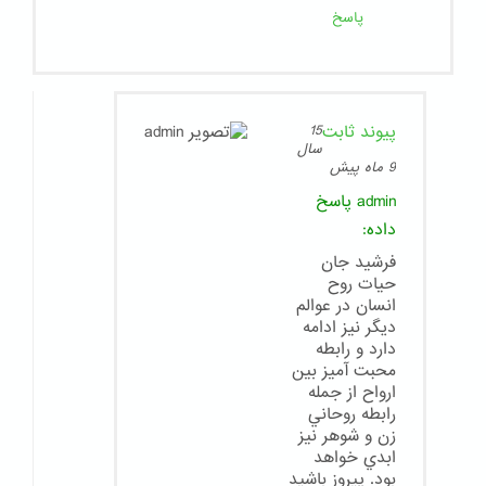
پاسخ
پیوند ثابت
15
سال
9 ماه پیش
admin
پاسخ
داده:
فرشيد جان
حيات روح
انسان در عوالم
ديگر نيز ادامه
دارد و رابطه
محبت آميز بين
ارواح از جمله
رابطه روحاني
زن و شوهر نيز
ابدي خواهد
بود. پيروز باشيد