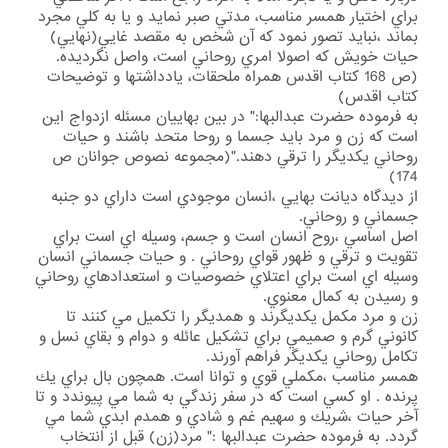
براي اختيار همسر مناسب، مدتي صبر نمايد و يا به كلي مجرد
بماند ،نبايد تصور نمود كه آن شخص به مقصد غايي(نهايي)
حيات خويش كه اصولا امري روحاني است، واصل نگرديده.
(ص 168 كتاب اقدس همراه ملحقات، يادداشتها و توضيحات
كتاب اقدس)
به فرموده حضرت عبدالبها:" در بين بهاييان مسئله ازدواج اين
است كه زن و مرد بايد جسما و روحا متحد باشند و حيات
روحاني يكديگر را ترقي دهند."(مجموعه نصوص جوانان ص
174)
از ديدگاه ديانت بهايي ،انسان موجودي است داراي دو جنبه
جسماني و روحاني.
اصل اساسي ،روح انسان است و جسم، وسيله اي است براي
تقويت و ترقي و ظهور قواي روحاني . و حيات جسماني انسان
وسيله اي است براي اعتلاي خصوصيات و استعدادهاي روحاني
و رسيدن به كمال معنوي.
زن و مرد مكمل يكديگرند و همديگر را تكميل مي كنند تا
كانوني گرم و صميمي براي تشكيل عائله و دوام و بقاي نسل و
تكامل روحاني يكديگر فراهم آورند.
همسر مناسب ،مكملي قوي و توانا است. همچون بال براي يك
پرنده . او كسي است كه در سفر زندگي به شما مي پيوندد و تا
آخر حيات ،شريك و سهيم غم و شادي و همدم ابدي شما مي
گردد. به فرموده حضرت عبدالبها :" مرد(زن) قبل از انتخاب