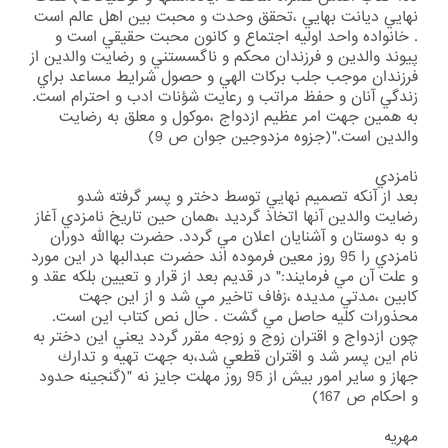
نهايي ديانت بهايي ،تحقق وحدت و محبت بين اهل عالم است
. خانواده واحد اوليه اجتماع و كانون محبت حقيقي است و
پيوند والدين و فرزندان محكم و ناگسستني و رضايت والدين از
فرزندان موجب جلب بركات الهي و حصول شرايط مساعد براي
زندگي آنان و حفظ مراتب و رعايت شؤنات ادب و احترام است.
به همين جهت امر عظيم ازدواج ،موكول و معلق به رضايت
والدين است."(جزوه مزدوجين جوان ص 9)
نامزدي
بعد از آنكه تصميم نهايي توسط دختر و پسر گرفته شدو
رضايت والدين آنها اتخاذ گرديد ،همان حين تاريخ نامزدي آغاز
و به دوستان و آشنايان اعلان مي گردد. حضرت بهاالله دوران
نامزدي را 95 روز معين فرموده اند حضرت عبدالبها در اين مورد
و علت آن مي فرمايند:" در قديم بعد از قرار و تعيين بلكه عقد و
كابين ،مدتي مديده ،زفاف تاخير مي شد و از اين جهت
محذورات كليه حاصل مي گشت . حال نص كتاب اين است.
چون ازدواج و اقتران زوج و زوجه مقرر گردد يعني اين دختر به
نام اين پسر شد و اقتران قطعي شد،به جهت تهيه و تدارك
جهاز و ساير امور بيش از 95 روز مهلت جايز نه "(گنجينه حدود
و احكام ص 167)
مهريه