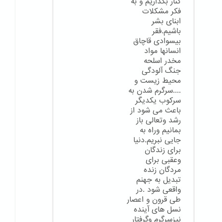
کنار بگذاریم و به
فکر مشکلات
ابنای بشر
باشیم.فقر
بیسوادی قاچاق
انسانها مواد
مخدر اسلحه
جنگ آلودگی
محیط زیست و
....سرگرم شدن به
سرکوب یکدیگر
باعث می شود از
رشد وتعالی باز
بمانیم وراه به
جایی نبریم.دنیا
برای زندگان
وعقبی برای
مردگان زنده
تبدیل به جهنم
واقعی شود .در
طی قرون و اعصار
نسل های آینده
نیزسرگرم وگرفتار