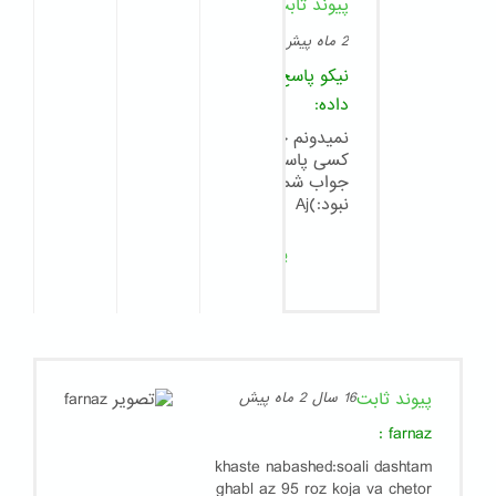
پیوند ثابت
8
سال
2 ماه پیش
نیکو
پاسخ
داده:
نمیدونم چرا
کسی پاسخگوی
جواب شما
نبود:)Aj
پاسخ
پیوند ثابت
16 سال 2 ماه پیش
:
farnaz
khaste nabashed:soali dashtam
ghabl az 95 roz koja va chetor