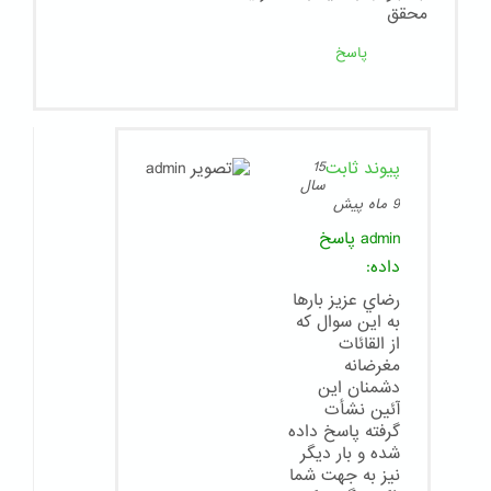
محقق
پاسخ
پیوند ثابت
15
سال
9 ماه پیش
admin
پاسخ
داده:
رضاي عزيز بارها
به اين سوال كه
از القائات
مغرضانه
دشمنان اين
آئين نشأت
گرفته پاسخ داده
شده و بار ديگر
نيز به جهت شما