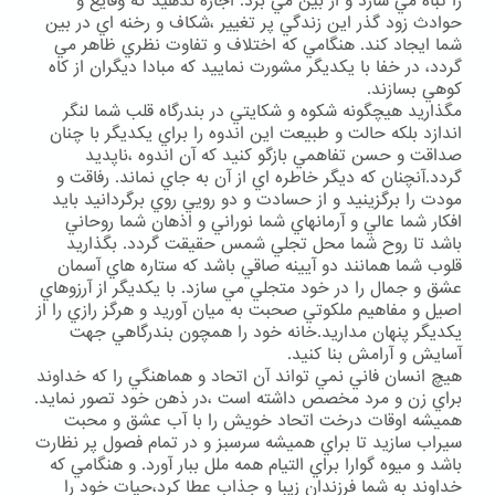
را تباه مي سازد و از بين مي برد. اجازه ندهيد كه وقايع و
حوادث زود گذر اين زندگي پر تغيير ،شكاف و رخنه اي در بين
شما ايجاد كند. هنگامي كه اختلاف و تفاوت نظري ظاهر مي
گردد، در خفا با يكديگر مشورت نماييد كه مبادا ديگران از كاه
كوهي بسازند.
مگذاريد هيچگونه شكوه و شكايتي در بندرگاه قلب شما لنگر
اندازد بلكه حالت و طبيعت اين اندوه را براي يكديگر با چنان
صداقت و حسن تفاهمي بازگو كنيد كه آن اندوه ،ناپديد
گردد.آنچنان كه ديگر خاطره اي از آن به جاي نماند. رفاقت و
مودت را برگزينيد و از حسادت و دو رويي روي برگردانيد بايد
افكار شما عالي و آرمانهاي شما نوراني و اذهان شما روحاني
باشد تا روح شما محل تجلي شمس حقيقت گردد. بگذاريد
قلوب شما همانند دو آيينه صاقي باشد كه ستاره هاي آسمان
عشق و جمال را در خود متجلي مي سازد. با يكديگر از آرزوهاي
اصيل و مفاهيم ملكوتي صحبت به ميان آوريد و هرگز رازي را از
يكديگر پنهان مداريد.خانه خود را همچون بندرگاهي جهت
آسايش و آرامش بنا كنيد.
هيچ انسان فاني نمي تواند آن اتحاد و هماهنگي را كه خداوند
براي زن و مرد مخصص داشته است ،در ذهن خود تصور نمايد.
هميشه اوقات درخت اتحاد خويش را با آب عشق و محبت
سيراب سازيد تا براي هميشه سرسبز و در تمام فصول پر نظارت
باشد و ميوه گوارا براي التيام همه ملل ببار آورد. و هنگامي كه
خداوند به شما فرزندان زيبا و جذاب عطا كرد،حيات خود را