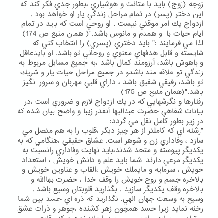
زوجه (زوج) بايد با متانت و هوشياري ،بطور جدي فكر كند كه
اين دختر (پسر) در تمام مراحل زندگي يار او خواهد بود .
ازدواج يك امر موقتي نيست . او روحي است كه بايد در تمام
ايام حيات با او همدم و مانوس باشد."( همان منبع ص 174)
لذا مي فرمايند :" بايد دختري (پسري) را انتخاب كني كه
شايسته و قابل هدفهاي معنوي و روحاني تو باشد. او بايدعاقل
و باهوش باشد، آرزومند كمال باشد ،به جميع مسايل مربوط به
زندگي تو علاقه مند باشدو در جميع مراحل حيات يار و شريك
تو باشد، رفيقي شفيق باشد ، داراي قلبي مهربان و سرور انگيز
باشد."(همان منبع ص 175)
رفتارها و نگرشهايي كه در يك ازدواج لازم و ضروري است ،در
بيانات شفاهي حضرت عبدالبها آنقدر زيبا و واضح بيان شده كه
در زير بطور كامل نقل مي گردد:
"رشته اي كه كاملتر از هر چيز ديگر ،قلوب را به هم متصل مي
سازد ، وفاداري زن و شوهر است. عشاق حقيقي ،هنگامي كه به
يكديگر پيوسته و متحد شدند،بايد نهايت وفاداري رانسبت به
يكديگر مرعي دارند. شما بايد علم و دانش خويش ، استعداد
خويش ، سرمايه و مايملك خويش ،القاب و عناوين خويش و
بالاخره جسم و روح خويش را وقف خدا ، حضرت بهاالله و
بالاخره وقف يكديگر سازيد . بگذاريد قلوبتان وسيع باشد .
وسيع به وسعت جهان الهي. نگذاريد كه ذره اي حسد بين شما
رخنه نمايد زيرا حسد همچون زهر كشنده ،جوهر و ذرات عشق