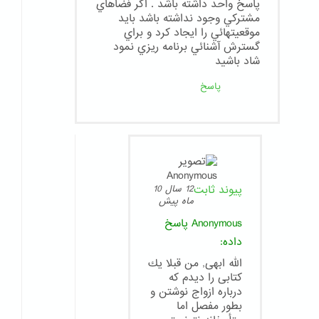
پاسخ واحد داشته باشد . اگر فضاهاي
مشتركي وجود نداشته باشد بايد
موقعيتهائي را ايجاد كرد و براي
گسترش آشنائي برنامه ريزي نمود
شاد باشيد
پاسخ
پیوند ثابت
12 سال 10
ماه پیش
Anonymous
پاسخ
داده:
الله ابهى, من قبلا يك
كتابى را ديدم كه
درباره ازواج نوشتن و
بطور مفصل اما