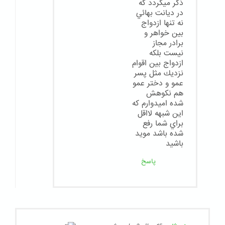
ذكر ميگردد كه
در ديانت بهائي
نه تنها ازدواج
بين خواهر و
برادر مجاز
نيست بلكه
ازدواج بين اقوام
نزديك مثل پسر
عمو و دختر عمو
هم نكوهش
شده اميدوارم كه
اين شبهه لااقل
براي شما رفع
شده باشد مويد
باشيد
پاسخ