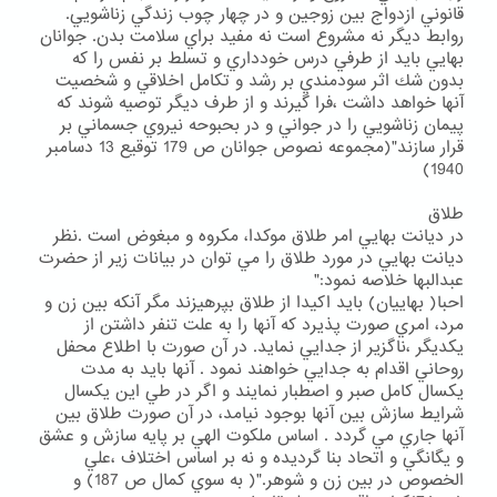
قانوني ازدواج بين زوجين و در چهار چوب زندگي زناشويي.
روابط ديگر نه مشروع است نه مفيد براي سلامت بدن. جوانان
بهايي بايد از طرفي درس خودداري و تسلط بر نفس را كه
بدون شك اثر سودمندي بر رشد و تكامل اخلاقي و شخصيت
آنها خواهد داشت ،فرا گيرند و از طرف ديگر توصيه شوند كه
پيمان زناشويي را در جواني و در بحبوحه نيروي جسماني بر
قرار سازند"(مجموعه نصوص جوانان ص 179 توقيع 13 دسامبر
1940)
طلاق
در ديانت بهايي امر طلاق موكدا، مكروه و مبغوض است .نظر
ديانت بهايي در مورد طلاق را مي توان در بيانات زير از حضرت
عبدالبها خلاصه نمود:"
احبا( بهاييان) بايد اكيدا از طلاق بپرهيزند مگر آنكه بين زن و
مرد، امري صورت پذيرد كه آنها را به علت تنفر داشتن از
يكديگر ،ناگزير از جدايي نمايد. در آن صورت با اطلاع محفل
روحاني اقدام به جدايي خواهند نمود . آنها بايد به مدت
يكسال كامل صبر و اصطبار نمايند و اگر در طي اين يكسال
شرايط سازش بين آنها بوجود نيامد، در آن صورت طلاق بين
آنها جاري مي گردد . اساس ملكوت الهي بر پايه سازش و عشق
و يگانگي و اتحاد بنا گرديده و نه بر اساس اختلاف ،علي
الخصوص در بين زن و شوهر."( به سوي كمال ص 187) و