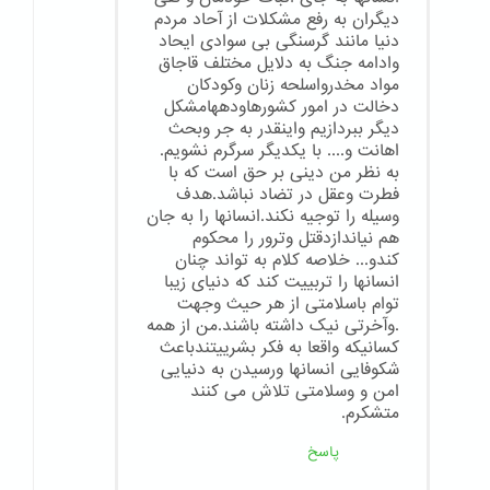
دیگران به رفع مشکلات از آحاد مردم
دنیا مانند گرسنگی بی سوادی ایحاد
وادامه جنگ به دلایل مختلف قاجاق
مواد مخدرواسلحه زنان وکودکان
دخالت در امور کشورهاودههامشکل
دیگر ببردازیم واینقدر به جر وبحث
اهانت و.... با یکدیگر سرگرم نشویم.
به نظر من دینی بر حق است که با
فطرت وعقل در تضاد نباشد.هدف
وسیله را توجیه نکند.انسانها را به جان
هم نیاندازدقتل وترور را محکوم
کندو... خلاصه کلام به تواند چنان
انسانها را تربییت کند که دنیای زیبا
توام باسلامتی از هر حیث وجهت
.وآخرتی نیک داشته باشند.من از همه
کسانیکه واقعا به فکر بشرییتندباعث
شکوفایی انسانها ورسیدن به دنیایی
امن و وسلامتی تلاش می کنند
متشکرم.
پاسخ