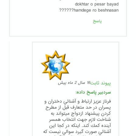
dokhtar o pesar bayad
hamdege ro beshnasan??????
پاسخ
پیوند ثابت
16 سال 2 ماه پیش
سردبیر
پاسخ داده:
فرناز عزيز ارتباط و آشنائي دختران و
پسران در حد متعارف قبل از مطرح
كردن پيشنهاد ازدواج ميتواند به
شناخت لازم جهت انتخاب همسر
آينده كمك كند. اينكه در كجا اين
آشنائي صورت گيرد سوالي نيست كه