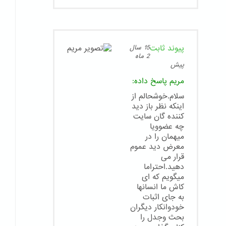
پیوند ثابت
15 سال
2 ماه
پیش
مریم
پاسخ داده:
سلام.خوشحالم از
اینکه نظر باز دید
کننده گان سایت
چه عضوویا
میهمان را در
معرض دید عموم
قرار می
دهید.احتراما
میگویم که ای
کاش ما انسانها
به جای اثبات
خودوانکار دیگران
بحث وجدل را