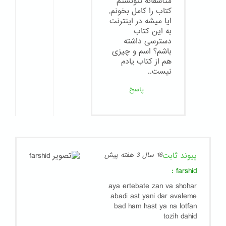
متأسفانه نتونستم
كتاب را كامل بخونم,
ايا ميشه در اينترنت
به اين كتاب
دسترسى داشته
باشم؟ اسم و چيزى
هم از كتاب يادم
نيست..
پاسخ
پیوند ثابت
16 سال 3 هفته پیش
:
farshid
aya ertebate zan va shohar
abadi ast yani dar avaleme
bad ham hast ya na lotfan
tozih dahid