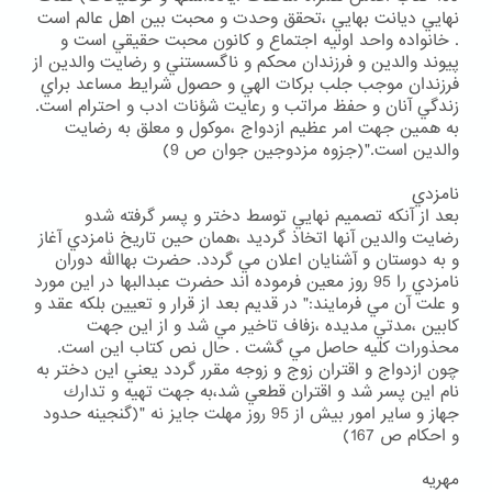
نهايي ديانت بهايي ،تحقق وحدت و محبت بين اهل عالم است
. خانواده واحد اوليه اجتماع و كانون محبت حقيقي است و
پيوند والدين و فرزندان محكم و ناگسستني و رضايت والدين از
فرزندان موجب جلب بركات الهي و حصول شرايط مساعد براي
زندگي آنان و حفظ مراتب و رعايت شؤنات ادب و احترام است.
به همين جهت امر عظيم ازدواج ،موكول و معلق به رضايت
والدين است."(جزوه مزدوجين جوان ص 9)
نامزدي
بعد از آنكه تصميم نهايي توسط دختر و پسر گرفته شدو
رضايت والدين آنها اتخاذ گرديد ،همان حين تاريخ نامزدي آغاز
و به دوستان و آشنايان اعلان مي گردد. حضرت بهاالله دوران
نامزدي را 95 روز معين فرموده اند حضرت عبدالبها در اين مورد
و علت آن مي فرمايند:" در قديم بعد از قرار و تعيين بلكه عقد و
كابين ،مدتي مديده ،زفاف تاخير مي شد و از اين جهت
محذورات كليه حاصل مي گشت . حال نص كتاب اين است.
چون ازدواج و اقتران زوج و زوجه مقرر گردد يعني اين دختر به
نام اين پسر شد و اقتران قطعي شد،به جهت تهيه و تدارك
جهاز و ساير امور بيش از 95 روز مهلت جايز نه "(گنجينه حدود
و احكام ص 167)
مهريه