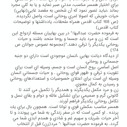
براي اختيار همسر مناسب، مدتي صبر نمايد و يا به كلي مجرد
بماند ،نبايد تصور نمود كه آن شخص به مقصد غايي(نهايي)
حيات خويش كه اصولا امري روحاني است، واصل نگرديده.
(ص 168 كتاب اقدس همراه ملحقات، يادداشتها و توضيحات
كتاب اقدس)
به فرموده حضرت عبدالبها:" در بين بهاييان مسئله ازدواج اين
است كه زن و مرد بايد جسما و روحا متحد باشند و حيات
روحاني يكديگر را ترقي دهند."(مجموعه نصوص جوانان ص
174)
از ديدگاه ديانت بهايي ،انسان موجودي است داراي دو جنبه
جسماني و روحاني.
اصل اساسي ،روح انسان است و جسم، وسيله اي است براي
تقويت و ترقي و ظهور قواي روحاني . و حيات جسماني انسان
وسيله اي است براي اعتلاي خصوصيات و استعدادهاي روحاني
و رسيدن به كمال معنوي.
زن و مرد مكمل يكديگرند و همديگر را تكميل مي كنند تا
كانوني گرم و صميمي براي تشكيل عائله و دوام و بقاي نسل و
تكامل روحاني يكديگر فراهم آورند.
همسر مناسب ،مكملي قوي و توانا است. همچون بال براي يك
پرنده . او كسي است كه در سفر زندگي به شما مي پيوندد و تا
آخر حيات ،شريك و سهيم غم و شادي و همدم ابدي شما مي
گردد. به فرموده حضرت عبدالبها :" مرد(زن) قبل از انتخاب