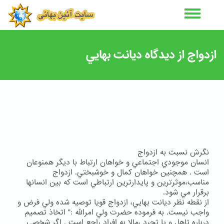
رفتن
به
محتوای
اصلی
ازدواج از ديدگاه ديانت بهايي
نگرش نسبت به ازدواج
انسان موجودي اجتماعي و خواهان ارتباط با ديگر همنوعان
است . همچنين خواهان كمال و خوشبختي. ازدواج
مناسب،موثرترين و پايدارترين ارتباطي است كه بين انسانها
برقرار مي شود.
از نقطه نظر ديانت بهايي، ازدواج قويا توصيه شده ولي فرض و
واجب نيست. به فرموده حضرت ولي امرالله :" اتخاذ تصميم
درباره تاهل و يا تجرد ،مالا به افراد راجع است . اگر شخصي