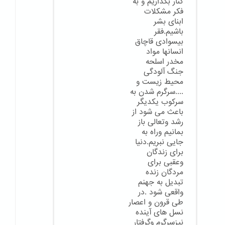
کنار بگذاریم و به
فکر مشکلات
ابنای بشر
باشیم.فقر
بیسوادی قاچاق
انسانها مواد
مخدر اسلحه
جنگ آلودگی
محیط زیست و
....سرگرم شدن به
سرکوب یکدیگر
باعث می شود از
رشد وتعالی باز
بمانیم وراه به
جایی نبریم.دنیا
برای زندگان
وعقبی برای
مردگان زنده
تبدیل به جهنم
واقعی شود .در
طی قرون و اعصار
نسل های آینده
نیزسرگرم وگرفتار