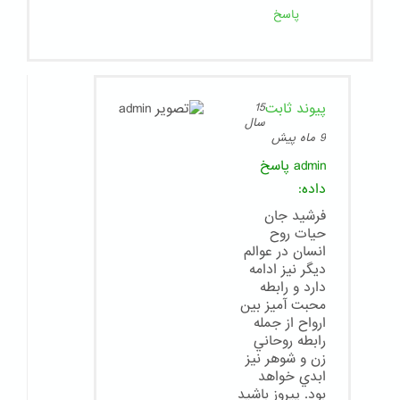
پاسخ
پیوند ثابت
15
سال
9 ماه پیش
admin
پاسخ
داده:
فرشيد جان
حيات روح
انسان در عوالم
ديگر نيز ادامه
دارد و رابطه
محبت آميز بين
ارواح از جمله
رابطه روحاني
زن و شوهر نيز
ابدي خواهد
بود. پيروز باشيد