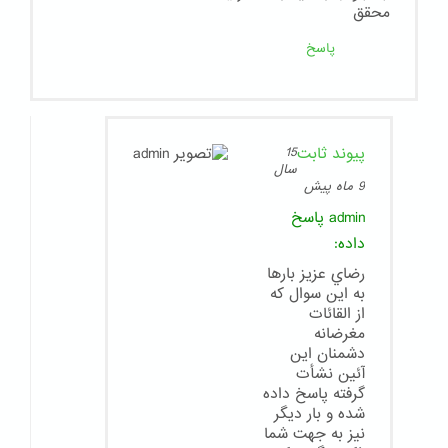
محقق
پاسخ
پیوند ثابت
15
سال
9 ماه پیش
admin
پاسخ
داده:
رضاي عزيز بارها
به اين سوال كه
از القائات
مغرضانه
دشمنان اين
آئين نشأت
گرفته پاسخ داده
شده و بار ديگر
نيز به جهت شما