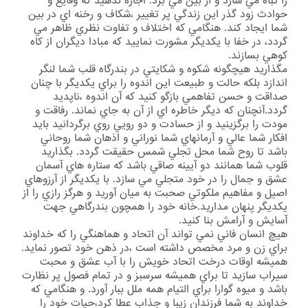
را تباه مي سازد و از بين مي برد. اجازه ندهيد كه وقايع و
حوادث زود گذر اين زندگي پر تغيير ،شكاف و رخنه اي در بين
شما ايجاد كند. هنگامي كه اختلاف و تفاوت نظري ظاهر مي
گردد، در خفا با يكديگر مشورت نماييد كه مبادا ديگران از كاه
كوهي بسازند.
مگذاريد هيچگونه شكوه و شكايتي در بندرگاه قلب شما لنگر
اندازد بلكه حالت و طبيعت اين اندوه را براي يكديگر با چنان
صداقت و حسن تفاهمي بازگو كنيد كه آن اندوه ،ناپديد
گردد.آنچنان كه ديگر خاطره اي از آن به جاي نماند. رفاقت و
مودت را برگزينيد و از حسادت و دو رويي روي برگردانيد بايد
افكار شما عالي و آرمانهاي شما نوراني و اذهان شما روحاني
باشد تا روح شما محل تجلي شمس حقيقت گردد. بگذاريد
قلوب شما همانند دو آيينه صاقي باشد كه ستاره هاي آسمان
عشق و جمال را در خود متجلي مي سازد. با يكديگر از آرزوهاي
اصيل و مفاهيم ملكوتي صحبت به ميان آوريد و هرگز رازي را از
يكديگر پنهان مداريد.خانه خود را همچون بندرگاهي جهت
آسايش و آرامش بنا كنيد.
هيچ انسان فاني نمي تواند آن اتحاد و هماهنگي را كه خداوند
براي زن و مرد مخصص داشته است ،در ذهن خود تصور نمايد.
هميشه اوقات درخت اتحاد خويش را با آب عشق و محبت
سيراب سازيد تا براي هميشه سرسبز و در تمام فصول پر نظارت
باشد و ميوه گوارا براي التيام همه ملل ببار آورد. و هنگامي كه
خداوند به شما فرزندان زيبا و جذاب عطا كرد،حيات خود را