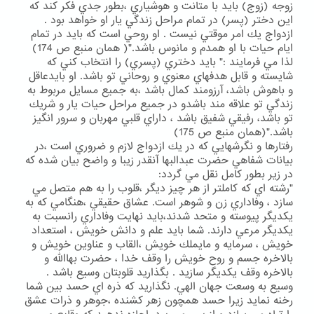
زوجه (زوج) بايد با متانت و هوشياري ،بطور جدي فكر كند كه
اين دختر (پسر) در تمام مراحل زندگي يار او خواهد بود .
ازدواج يك امر موقتي نيست . او روحي است كه بايد در تمام
ايام حيات با او همدم و مانوس باشد."( همان منبع ص 174)
لذا مي فرمايند :" بايد دختري (پسري) را انتخاب كني كه
شايسته و قابل هدفهاي معنوي و روحاني تو باشد. او بايدعاقل
و باهوش باشد، آرزومند كمال باشد ،به جميع مسايل مربوط به
زندگي تو علاقه مند باشدو در جميع مراحل حيات يار و شريك
تو باشد، رفيقي شفيق باشد ، داراي قلبي مهربان و سرور انگيز
باشد."(همان منبع ص 175)
رفتارها و نگرشهايي كه در يك ازدواج لازم و ضروري است ،در
بيانات شفاهي حضرت عبدالبها آنقدر زيبا و واضح بيان شده كه
در زير بطور كامل نقل مي گردد:
"رشته اي كه كاملتر از هر چيز ديگر ،قلوب را به هم متصل مي
سازد ، وفاداري زن و شوهر است. عشاق حقيقي ،هنگامي كه به
يكديگر پيوسته و متحد شدند،بايد نهايت وفاداري رانسبت به
يكديگر مرعي دارند. شما بايد علم و دانش خويش ، استعداد
خويش ، سرمايه و مايملك خويش ،القاب و عناوين خويش و
بالاخره جسم و روح خويش را وقف خدا ، حضرت بهاالله و
بالاخره وقف يكديگر سازيد . بگذاريد قلوبتان وسيع باشد .
وسيع به وسعت جهان الهي. نگذاريد كه ذره اي حسد بين شما
رخنه نمايد زيرا حسد همچون زهر كشنده ،جوهر و ذرات عشق