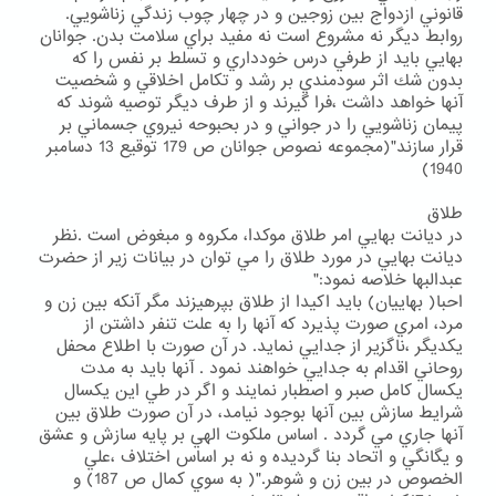
قانوني ازدواج بين زوجين و در چهار چوب زندگي زناشويي.
روابط ديگر نه مشروع است نه مفيد براي سلامت بدن. جوانان
بهايي بايد از طرفي درس خودداري و تسلط بر نفس را كه
بدون شك اثر سودمندي بر رشد و تكامل اخلاقي و شخصيت
آنها خواهد داشت ،فرا گيرند و از طرف ديگر توصيه شوند كه
پيمان زناشويي را در جواني و در بحبوحه نيروي جسماني بر
قرار سازند"(مجموعه نصوص جوانان ص 179 توقيع 13 دسامبر
1940)
طلاق
در ديانت بهايي امر طلاق موكدا، مكروه و مبغوض است .نظر
ديانت بهايي در مورد طلاق را مي توان در بيانات زير از حضرت
عبدالبها خلاصه نمود:"
احبا( بهاييان) بايد اكيدا از طلاق بپرهيزند مگر آنكه بين زن و
مرد، امري صورت پذيرد كه آنها را به علت تنفر داشتن از
يكديگر ،ناگزير از جدايي نمايد. در آن صورت با اطلاع محفل
روحاني اقدام به جدايي خواهند نمود . آنها بايد به مدت
يكسال كامل صبر و اصطبار نمايند و اگر در طي اين يكسال
شرايط سازش بين آنها بوجود نيامد، در آن صورت طلاق بين
آنها جاري مي گردد . اساس ملكوت الهي بر پايه سازش و عشق
و يگانگي و اتحاد بنا گرديده و نه بر اساس اختلاف ،علي
الخصوص در بين زن و شوهر."( به سوي كمال ص 187) و