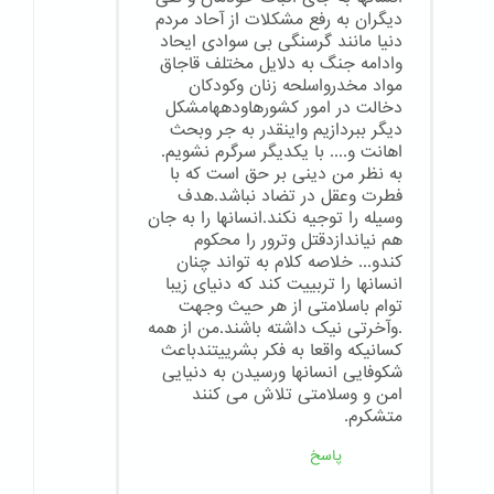
دیگران به رفع مشکلات از آحاد مردم
دنیا مانند گرسنگی بی سوادی ایحاد
وادامه جنگ به دلایل مختلف قاجاق
مواد مخدرواسلحه زنان وکودکان
دخالت در امور کشورهاودههامشکل
دیگر ببردازیم واینقدر به جر وبحث
اهانت و.... با یکدیگر سرگرم نشویم.
به نظر من دینی بر حق است که با
فطرت وعقل در تضاد نباشد.هدف
وسیله را توجیه نکند.انسانها را به جان
هم نیاندازدقتل وترور را محکوم
کندو... خلاصه کلام به تواند چنان
انسانها را تربییت کند که دنیای زیبا
توام باسلامتی از هر حیث وجهت
.وآخرتی نیک داشته باشند.من از همه
کسانیکه واقعا به فکر بشرییتندباعث
شکوفایی انسانها ورسیدن به دنیایی
امن و وسلامتی تلاش می کنند
متشکرم.
پاسخ