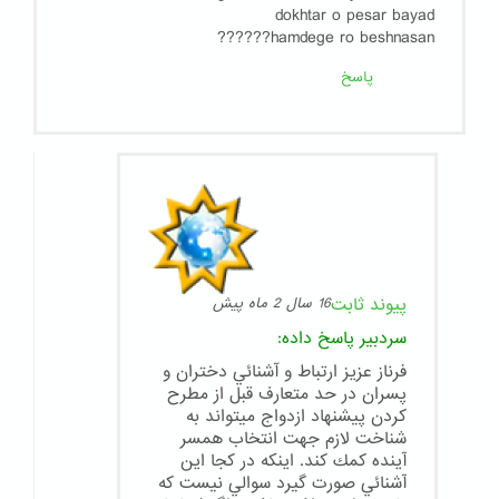
dokhtar o pesar bayad
hamdege ro beshnasan??????
پاسخ
پیوند ثابت
16 سال 2 ماه پیش
سردبیر
پاسخ داده:
فرناز عزيز ارتباط و آشنائي دختران و
پسران در حد متعارف قبل از مطرح
كردن پيشنهاد ازدواج ميتواند به
شناخت لازم جهت انتخاب همسر
آينده كمك كند. اينكه در كجا اين
آشنائي صورت گيرد سوالي نيست كه