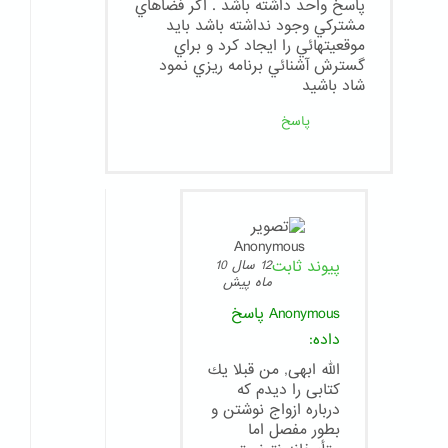
پاسخ واحد داشته باشد . اگر فضاهاي
مشتركي وجود نداشته باشد بايد
موقعيتهائي را ايجاد كرد و براي
گسترش آشنائي برنامه ريزي نمود
شاد باشيد
پاسخ
پیوند ثابت
12 سال 10
ماه پیش
Anonymous
پاسخ
داده:
الله ابهى, من قبلا يك
كتابى را ديدم كه
درباره ازواج نوشتن و
بطور مفصل اما