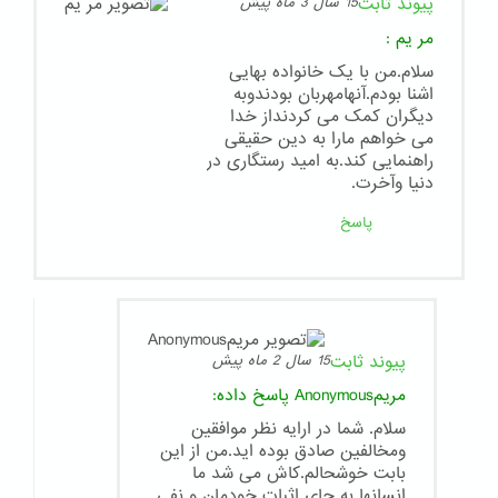
پیوند ثابت
15 سال 3 ماه پیش
مر یم
:
سلام.من با یک خانواده بهایی
اشنا بودم.آنهامهربان بودندوبه
دیگران کمک می کردنداز خدا
می خواهم مارا به دین حقیقی
راهنمایی کند.به امید رستگاری در
دنیا وآخرت.
پاسخ
پیوند ثابت
15 سال 2 ماه پیش
مریمAnonymous
پاسخ داده:
سلام. شما در ارایه نظر موافقین
ومخالفین صادق بوده اید.من از این
بابت خوشحالم.کاش می شد ما
انسانها به جای اثبات خودمان و نفی