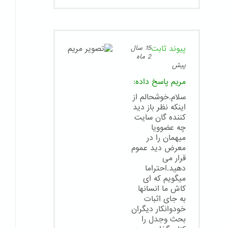
پیوند ثابت
15 سال
2 ماه
پیش
مریم
پاسخ داده:
سلام.خوشحالم از
اینکه نظر باز دید
کننده گان سایت
چه عضوویا
میهمان را در
معرض دید عموم
قرار می
دهید.احتراما
میگویم که ای
کاش ما انسانها
به جای اثبات
خودوانکار دیگران
بحث وجدل را