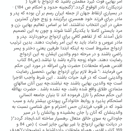
امر بهايي قوت گيرد مطمئن باشيد كه ازدواج با اقربا (
نزديكان) نادر الوقوع گردد."(گنجينه حدود و احكام ص 184) ·
در بسياري ازنقاط جهان از جمله ايران رسم بر آن بوده كه پدر و
مادر ،براي فرزند خود همسري برگزينند و زوج جوان كمترين
حقي در اين انتخاب نداشتند. اما بر اساس تعاليم بهايي ،زن و
مرد بايستي كاملا با يكديگر آشنا شوند و چون به اين تصميم
نايل آمدند كه از تفاهم كافي براي ازدواج برخوردارند ،پدر و
مادر عروس و داماد بايد به اين امر رضايت دهند. بدين ترتيب
ازدواج مشروط است به اينكه ابتدا طرفين يعني دختر و پسر
راضي باشند و در مرحله دوم والدين ايشان به اين ازدواج
رضايت دهند. خواه زوجه باكره باشد يا نباشد.(ص84 كتاب
اقدس همراه ملحقات) حضرت ولي امرالله در مورد اين حكم
مي فرمايند :" شرط لازم براي ازدواج بهايي ،تحصيل رضايت
والديني است كه در قيد حيات باشند . اين شرط واجب الاجرا
است چه والدين بهايي باشند چه نباشند،چه بين آنان سالهاي
متمادي طلاق واقع شده باشد، چه نشده باشد . حضرت بهاالله
اين حكم محكم را نازل فرموده اند تا بنيان جامعه انساني
استحكام پذيرد و روابط خانوادگي پيوندي بيشتر يابد و سبب
شود كه در قلوب فرزندان حس احترام و حق شناسي نسبت به
والدينشان كه آنان را جان بخشيده و روانشان را در سير
جاوداني به سوي خالق متعال ،رهسپار ساخته اند،ايجاد گردد"(
در ديانت بهايي ازدواج با غير بهايي جايز است ) (ص 84 و
169 كتاب اقدس همراه ملحقات ،يادداشتها و توضيحات)"هدف