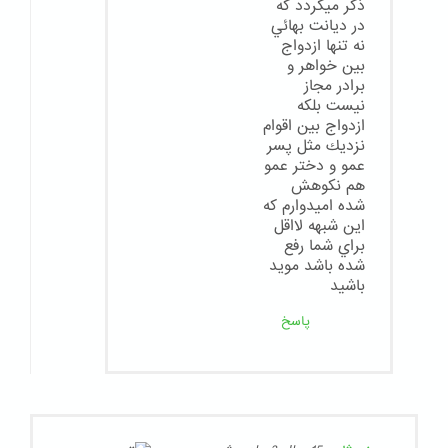
ذكر ميگردد كه
در ديانت بهائي
نه تنها ازدواج
بين خواهر و
برادر مجاز
نيست بلكه
ازدواج بين اقوام
نزديك مثل پسر
عمو و دختر عمو
هم نكوهش
شده اميدوارم كه
اين شبهه لااقل
براي شما رفع
شده باشد مويد
باشيد
پاسخ