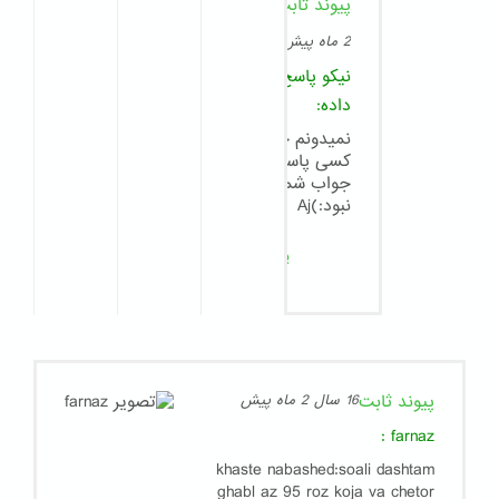
پیوند ثابت
8
سال
2 ماه پیش
نیکو
پاسخ
داده:
نمیدونم چرا
کسی پاسخگوی
جواب شما
نبود:)Aj
پاسخ
پیوند ثابت
16 سال 2 ماه پیش
:
farnaz
khaste nabashed:soali dashtam
ghabl az 95 roz koja va chetor