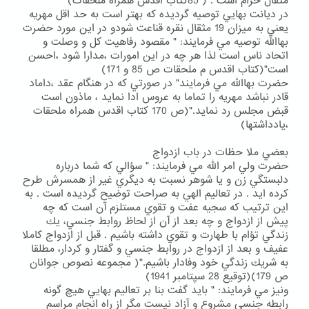
مثقال حرام است . ( 85كتاب اقدس همراه ملحقات)
در ديانت بهايي توصيه گرديده كه بهتر است به حد اقل مهريه
يعني به ميزان 19 مثقال نقره قناعت شودو در اين مورد حضرت
بهاالله توصيه مي فرمايند: " مقصود رفاهيت كل و وصلت و
اتحاد ناس است لذا هر چه در اين امورات ،مدارا شود ،احسن
است"(كتاب اقدس م ملحقات ص 85 و 171)
حضرت بهاالله مي فرمايند" در صورتي كه در هنگام عقد ،داماد
قادر نباشد مهريه را تماما به عروس ادا نمايد ، ماذون است
قبض مجلس رد نمايد."(ص 170 كتاب اقدس همراه ملحقات
،يادداشتها)
بعضي ملا حظات در باب ازدواج
حضرت ولي امر الله مي فرمايند: " سؤالي كه شما درباره
دلبستگي زن و يا شوهر نسبت به ديگري غير از همسرش طرح
كرده ايد . در تعاليم الهي به صراحت توضيح گرديده است . به
اين ترتيب كه سجيه عفت و تقوي مستلزم آن است كه چه
پيش از ازدواج و چه بعد از آن از لحاظ روابط جنسي، يك
زندگي تؤام با طهارت و تقوي داشته باشيم . قبل از ازدواج كاملا
عفيف و بعد از ازدواج در روابط جنسي و گفتار و كردار، مطلقا
به شريك زندگي خود وفادار باشيم."( مجموعه نصوص جوانان
ص 179)(توقيع 28 سپتامبر 1941)
ونيز مي فرمايند: " بايد گفت بنا بر تعاليم بهايي هيچ گونه
رابطه جنسي مشروع و آزاد نيست مگر از راه انجام مراسم