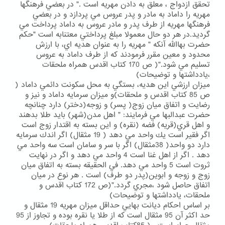
تحقق ازدواج ، معلق به دادن مهريه است ." در بعضي فرهنگها
مهريه را داماد به مادر و پدر عروس مي پردازد و در بعضي
فرهنگها مهريه از طرف پدر و مادر عروس به داماد پرداخت مي
گرديد.در هر دو حال معمولا مبلغ پرداختي معتنابه است "حكم
حضرت بهاالله آنكه " مهريه را به عنوان هديه اي، با ارزش
محدود و معين مقرر فرمودند كه از طرف داماد به عروس
تسليم مي شود."( ص 170 كتاب اقدس همراه ملحقات
،يادداشتها و توضيحات)
ميزان ارزشي اين هديه، بستگي به محل سكونت دائمي داماد (
ص 85 كتاب اقدس و ملحقات)و ميزان سرمايه داماد و نيز و
رضايت و اتفاق ميان زوج( پسر) و زوجه(دختر) دارد چنانچه
حضرت عبدالبها مي فرمايند: " اهل مدن(شهر) بايد طلا بدهند
و اهل قري(قريه) فضه (نقره) و اين بسته به اقتدار زوج است
اگر فقير است يك واحد مي دهد ( 19 مثقال) اگر اندك سرمايه
دارد دو واحد( 38مثقال) اگر با سر و سامان است سه واحد مي
دهد . اگر از اهل غنا است 4 واحد مي دهد و اگر در نهايت
ثروت است 5 واحد مي دهد. في الحقيقه بسته به اتفاق ميان
زوج و زوجه و ابوين(پدر دو طرف) است . هر نوع در ميان
اتفاق حاصل شود ،مجري گردد."(ص 172 كتاب اقدس و
ملحقات، يادداشتها و توضيحات)
بر اساس احكام ديانت بهايي حداقل ميزان مهريه 19 مثقال و
حد اكثر آن 95 مثقال است كه از طلا يا نقره بوده و تجاوز از 95