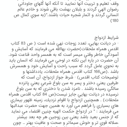
وقف تعليم و تربيت آنها نماييد تا آنكه آنها گلهاي جاوداني
رضوان الهي گردند و بلبلان بهشت باقي شوند و خادم عالم
انساني گردند و اثمار شجره حيات باشند."(به سوي كمال ص
180)
شرايط ازدواج
· در ديانت بهايي، تعدد زوجات نهي شده است ( ص 83 كتاب
اقدس همراه ملحقات)حضرت بهاالله مي فرمايند كه آسايش و
آسودگي خاطر وقتي ميسر است كه به همسر واحد قناعت شود.
آن حضرت در باره اين نكته در لوحي مي فرمايند كه انسان بايد
به نحوي عامل گردد كه سبب راحت و آسايش خود و همسرش
باشد .(ص166 كتاب اقدس همراه ملحقات، يادداشتها و
توضيحات كتاب اقدس) · شرط جواز ازدواج، آن است كه
طرفين يعني دختر و پسر به سن بلوغ شرعي يعني پانزده
سالگي رسيده باشند . نامزد شدن با دختري كه به سن بلوغ
نرسيده در ديانت بهايي جايز نيست(ص 84 كتاب اقدس همراه
ملحقات) . همچنين ازدواج با اقوام نزديك، زمينه ظهور بيماري
هاي بسياري را فراهم مي آورد به همين جهت حضرت عبدالبها
مي فرمايند : " در ازدواج حكمت الهيه چنين اقتضاء مي نمايد
كه از جنس بعيد باشد يعني بين زوجين هر چه بعد بيشتر
،سلاله قوي تر و خوش سيماتر و صحت و عافيت بهتر .. چون