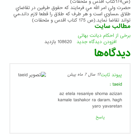
(ص174كتاب اقدس و ملحقات)
حضرت ولي امر الله مي فرمايند كه حقوق طرفين در تقاضاي
طلاق ،مساوي است و هر طرف كه طلاق را قطعا لازم داند،مي
تواند تقاضا نمايد.(ص 175 كتاب اقدس و ملحقات)
مطالب سایت
برخی از احکام دیانت بهائی
افزودن دیدگاه جدید
108620 بازدید
دیدگاه‌ها
پیوند ثابت
17 سال 7 ماه پیش
:
taeid
az etela resaniye shoma azizan
kamale tashakor ra daram. hagh
yaro yavaretan
پاسخ