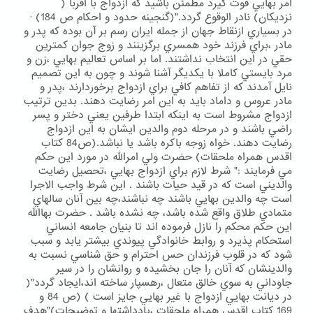
امر بهايي قوت گيرد مطمئن باشيد كه ازدواج با اقربا (
نزديكان) نادر الوقوع گردد."(گنجينه حدود و احكام ص 184) ·
در بسياري ازنقاط جهان از جمله ايران رسم بر آن بوده كه پدر و
مادر ،براي فرزند خود همسري برگزينند و زوج جوان كمترين
حقي در اين انتخاب نداشتند. اما بر اساس تعاليم بهايي ،زن و
مرد بايستي كاملا با يكديگر آشنا شوند و چون به اين تصميم
نايل آمدند كه از تفاهم كافي براي ازدواج برخوردارند ،پدر و
مادر عروس و داماد بايد به اين امر رضايت دهند. بدين ترتيب
ازدواج مشروط است به اينكه ابتدا طرفين يعني دختر و پسر
راضي باشند و در مرحله دوم والدين ايشان به اين ازدواج
رضايت دهند. خواه زوجه باكره باشد يا نباشد.(ص84 كتاب
اقدس همراه ملحقات) حضرت ولي امرالله در مورد اين حكم
مي فرمايند :" شرط لازم براي ازدواج بهايي ،تحصيل رضايت
والديني است كه در قيد حيات باشند . اين شرط واجب الاجرا
است چه والدين بهايي باشند چه نباشند،چه بين آنان سالهاي
متمادي طلاق واقع شده باشد، چه نشده باشد . حضرت بهاالله
اين حكم محكم را نازل فرموده اند تا بنيان جامعه انساني
استحكام پذيرد و روابط خانوادگي پيوندي بيشتر يابد و سبب
شود كه در قلوب فرزندان حس احترام و حق شناسي نسبت به
والدينشان كه آنان را جان بخشيده و روانشان را در سير
جاوداني به سوي خالق متعال ،رهسپار ساخته اند،ايجاد گردد"(
در ديانت بهايي ازدواج با غير بهايي جايز است ) (ص 84 و
169 كتاب اقدس همراه ملحقات ،يادداشتها و توضيحات)"هدف