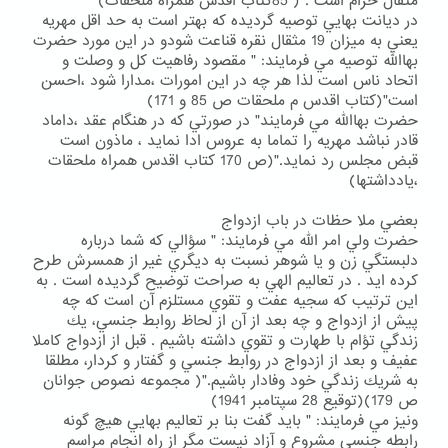
مثقال حرام است . ( 85كتاب اقدس همراه ملحقات)
در ديانت بهايي توصيه گرديده كه بهتر است به حد اقل مهريه
يعني به ميزان 19 مثقال نقره قناعت شودو در اين مورد حضرت
بهاالله توصيه مي فرمايند: " مقصود رفاهيت كل و وصلت و
اتحاد ناس است لذا هر چه در اين امورات ،مدارا شود ،احسن
است"(كتاب اقدس م ملحقات ص 85 و 171)
حضرت بهاالله مي فرمايند" در صورتي كه در هنگام عقد ،داماد
قادر نباشد مهريه را تماما به عروس ادا نمايد ، ماذون است
قبض مجلس رد نمايد."(ص 170 كتاب اقدس همراه ملحقات
،يادداشتها)
بعضي ملا حظات در باب ازدواج
حضرت ولي امر الله مي فرمايند: " سؤالي كه شما درباره
دلبستگي زن و يا شوهر نسبت به ديگري غير از همسرش طرح
كرده ايد . در تعاليم الهي به صراحت توضيح گرديده است . به
اين ترتيب كه سجيه عفت و تقوي مستلزم آن است كه چه
پيش از ازدواج و چه بعد از آن از لحاظ روابط جنسي، يك
زندگي تؤام با طهارت و تقوي داشته باشيم . قبل از ازدواج كاملا
عفيف و بعد از ازدواج در روابط جنسي و گفتار و كردار، مطلقا
به شريك زندگي خود وفادار باشيم."( مجموعه نصوص جوانان
ص 179)(توقيع 28 سپتامبر 1941)
ونيز مي فرمايند: " بايد گفت بنا بر تعاليم بهايي هيچ گونه
رابطه جنسي مشروع و آزاد نيست مگر از راه انجام مراسم