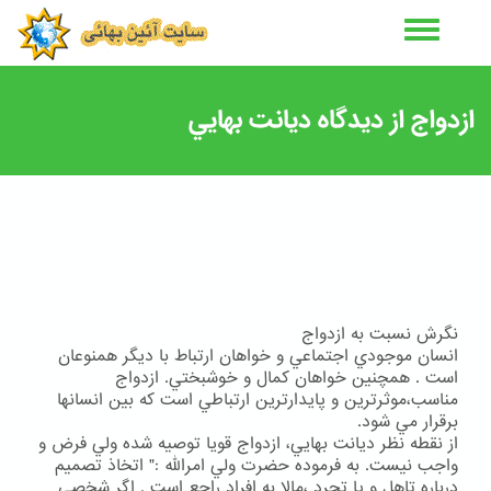
رفتن
به
محتوای
اصلی
ازدواج از ديدگاه ديانت بهايي
نگرش نسبت به ازدواج
انسان موجودي اجتماعي و خواهان ارتباط با ديگر همنوعان
است . همچنين خواهان كمال و خوشبختي. ازدواج
مناسب،موثرترين و پايدارترين ارتباطي است كه بين انسانها
برقرار مي شود.
از نقطه نظر ديانت بهايي، ازدواج قويا توصيه شده ولي فرض و
واجب نيست. به فرموده حضرت ولي امرالله :" اتخاذ تصميم
درباره تاهل و يا تجرد ،مالا به افراد راجع است . اگر شخصي