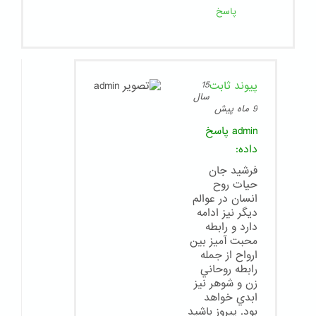
پاسخ
پیوند ثابت
15
سال
9 ماه پیش
admin
پاسخ
داده:
فرشيد جان
حيات روح
انسان در عوالم
ديگر نيز ادامه
دارد و رابطه
محبت آميز بين
ارواح از جمله
رابطه روحاني
زن و شوهر نيز
ابدي خواهد
بود. پيروز باشيد