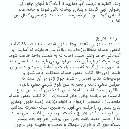
وقف تعليم و تربيت آنها نماييد تا آنكه آنها گلهاي جاوداني
رضوان الهي گردند و بلبلان بهشت باقي شوند و خادم عالم
انساني گردند و اثمار شجره حيات باشند."(به سوي كمال ص
180)
شرايط ازدواج
· در ديانت بهايي، تعدد زوجات نهي شده است ( ص 83 كتاب
اقدس همراه ملحقات)حضرت بهاالله مي فرمايند كه آسايش و
آسودگي خاطر وقتي ميسر است كه به همسر واحد قناعت شود.
آن حضرت در باره اين نكته در لوحي مي فرمايند كه انسان بايد
به نحوي عامل گردد كه سبب راحت و آسايش خود و همسرش
باشد .(ص166 كتاب اقدس همراه ملحقات، يادداشتها و
توضيحات كتاب اقدس) · شرط جواز ازدواج، آن است كه
طرفين يعني دختر و پسر به سن بلوغ شرعي يعني پانزده
سالگي رسيده باشند . نامزد شدن با دختري كه به سن بلوغ
نرسيده در ديانت بهايي جايز نيست(ص 84 كتاب اقدس همراه
ملحقات) . همچنين ازدواج با اقوام نزديك، زمينه ظهور بيماري
هاي بسياري را فراهم مي آورد به همين جهت حضرت عبدالبها
مي فرمايند : " در ازدواج حكمت الهيه چنين اقتضاء مي نمايد
كه از جنس بعيد باشد يعني بين زوجين هر چه بعد بيشتر
،سلاله قوي تر و خوش سيماتر و صحت و عافيت بهتر .. چون