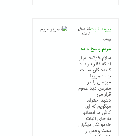
پیوند ثابت
15 سال
2 ماه
پیش
مریم
پاسخ داده:
سلام.خوشحالم از
اینکه نظر باز دید
کننده گان سایت
چه عضوویا
میهمان را در
معرض دید عموم
قرار می
دهید.احتراما
میگویم که ای
کاش ما انسانها
به جای اثبات
خودوانکار دیگران
بحث وجدل را