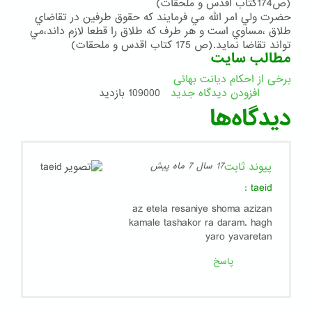
(ص174كتاب اقدس و ملحقات)
حضرت ولي امر الله مي فرمايند كه حقوق طرفين در تقاضاي
طلاق ،مساوي است و هر طرف كه طلاق را قطعا لازم داند،مي
تواند تقاضا نمايد.(ص 175 كتاب اقدس و ملحقات)
مطالب سایت
برخی از احکام دیانت بهائی
افزودن دیدگاه جدید
109000 بازدید
دیدگاه‌ها
پیوند ثابت
17 سال 7 ماه پیش
:
taeid
az etela resaniye shoma azizan
kamale tashakor ra daram. hagh
yaro yavaretan
پاسخ