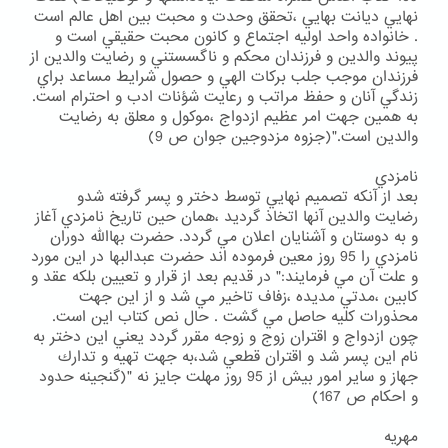
نهايي ديانت بهايي ،تحقق وحدت و محبت بين اهل عالم است
. خانواده واحد اوليه اجتماع و كانون محبت حقيقي است و
پيوند والدين و فرزندان محكم و ناگسستني و رضايت والدين از
فرزندان موجب جلب بركات الهي و حصول شرايط مساعد براي
زندگي آنان و حفظ مراتب و رعايت شؤنات ادب و احترام است.
به همين جهت امر عظيم ازدواج ،موكول و معلق به رضايت
والدين است."(جزوه مزدوجين جوان ص 9)
نامزدي
بعد از آنكه تصميم نهايي توسط دختر و پسر گرفته شدو
رضايت والدين آنها اتخاذ گرديد ،همان حين تاريخ نامزدي آغاز
و به دوستان و آشنايان اعلان مي گردد. حضرت بهاالله دوران
نامزدي را 95 روز معين فرموده اند حضرت عبدالبها در اين مورد
و علت آن مي فرمايند:" در قديم بعد از قرار و تعيين بلكه عقد و
كابين ،مدتي مديده ،زفاف تاخير مي شد و از اين جهت
محذورات كليه حاصل مي گشت . حال نص كتاب اين است.
چون ازدواج و اقتران زوج و زوجه مقرر گردد يعني اين دختر به
نام اين پسر شد و اقتران قطعي شد،به جهت تهيه و تدارك
جهاز و ساير امور بيش از 95 روز مهلت جايز نه "(گنجينه حدود
و احكام ص 167)
مهريه