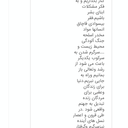
کنار بگذاریم و به
فکر مشکلات
ابنای بشر
باشیم.فقر
بیسوادی قاچاق
انسانها مواد
مخدر اسلحه
جنگ آلودگی
محیط زیست و
....سرگرم شدن به
سرکوب یکدیگر
باعث می شود از
رشد وتعالی باز
بمانیم وراه به
جایی نبریم.دنیا
برای زندگان
وعقبی برای
مردگان زنده
تبدیل به جهنم
واقعی شود .در
طی قرون و اعصار
نسل های آینده
نیزسرگرم وگرفتار