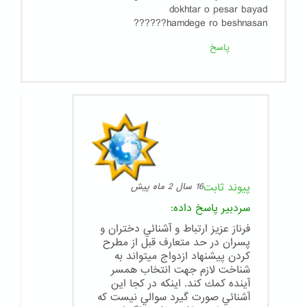
dokhtar o pesar bayad
hamdege ro beshnasan??????
پاسخ
پیوند ثابت
16 سال 2 ماه پیش
سردبیر
پاسخ داده:
فرناز عزيز ارتباط و آشنائي دختران و
پسران در حد متعارف قبل از مطرح
كردن پيشنهاد ازدواج ميتواند به
شناخت لازم جهت انتخاب همسر
آينده كمك كند. اينكه در كجا اين
آشنائي صورت گيرد سوالي نيست كه