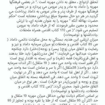
تحقق ازدواج ، معلق به دادن مهريه است ." در بعضي فرهنگها
مهريه را داماد به مادر و پدر عروس مي پردازد و در بعضي
فرهنگها مهريه از طرف پدر و مادر عروس به داماد پرداخت مي
گرديد.در هر دو حال معمولا مبلغ پرداختي معتنابه است "حكم
حضرت بهاالله آنكه " مهريه را به عنوان هديه اي، با ارزش
محدود و معين مقرر فرمودند كه از طرف داماد به عروس
تسليم مي شود."( ص 170 كتاب اقدس همراه ملحقات
،يادداشتها و توضيحات)
ميزان ارزشي اين هديه، بستگي به محل سكونت دائمي داماد (
ص 85 كتاب اقدس و ملحقات)و ميزان سرمايه داماد و نيز و
رضايت و اتفاق ميان زوج( پسر) و زوجه(دختر) دارد چنانچه
حضرت عبدالبها مي فرمايند: " اهل مدن(شهر) بايد طلا بدهند
و اهل قري(قريه) فضه (نقره) و اين بسته به اقتدار زوج است
اگر فقير است يك واحد مي دهد ( 19 مثقال) اگر اندك سرمايه
دارد دو واحد( 38مثقال) اگر با سر و سامان است سه واحد مي
دهد . اگر از اهل غنا است 4 واحد مي دهد و اگر در نهايت
ثروت است 5 واحد مي دهد. في الحقيقه بسته به اتفاق ميان
زوج و زوجه و ابوين(پدر دو طرف) است . هر نوع در ميان
اتفاق حاصل شود ،مجري گردد."(ص 172 كتاب اقدس و
ملحقات، يادداشتها و توضيحات)
بر اساس احكام ديانت بهايي حداقل ميزان مهريه 19 مثقال و
حد اكثر آن 95 مثقال است كه از طلا يا نقره بوده و تجاوز از 95