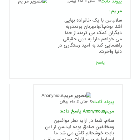
پیوند ثابت
15 سال 3 ماه پیش
مر یم
:
سلام.من با یک خانواده بهایی
اشنا بودم.آنهامهربان بودندوبه
دیگران کمک می کردنداز خدا
می خواهم مارا به دین حقیقی
راهنمایی کند.به امید رستگاری در
دنیا وآخرت.
پاسخ
پیوند ثابت
15 سال 2 ماه پیش
مریمAnonymous
پاسخ داده:
سلام. شما در ارایه نظر موافقین
ومخالفین صادق بوده اید.من از این
بابت خوشحالم.کاش می شد ما
انسانها به جای اثبات خودمان و نفی