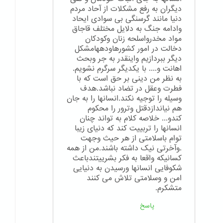
دیگران به رفع مشکلات از آحاد مردم
دنیا مانند گرسنگی بی سوادی ایحاد
وادامه جنگ به دلایل مختلف قاجاق
مواد مخدرواسلحه زنان وکودکان
دخالت در امور کشورهاودههامشکل
دیگر ببردازیم واینقدر به جر وبحث
اهانت و.... با یکدیگر سرگرم نشویم.
به نظر من دینی بر حق است که با
فطرت وعقل در تضاد نباشد.هدف
وسیله را توجیه نکند.انسانها را به جان
هم نیاندازدقتل وترور را محکوم
کندو... خلاصه کلام به تواند چنان
انسانها را تربییت کند که دنیای زیبا
توام باسلامتی از هر حیث وجهت
.وآخرتی نیک داشته باشند.من از همه
کسانیکه واقعا به فکر بشرییتندباعث
شکوفایی انسانها ورسیدن به دنیایی
امن و وسلامتی تلاش می کنند
متشکرم.
پاسخ