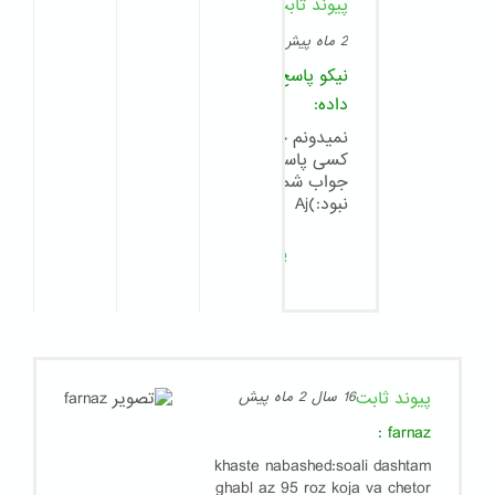
پیوند ثابت
8
سال
2 ماه پیش
نیکو
پاسخ
داده:
نمیدونم چرا
کسی پاسخگوی
جواب شما
نبود:)Aj
پاسخ
پیوند ثابت
16 سال 2 ماه پیش
:
farnaz
khaste nabashed:soali dashtam
ghabl az 95 roz koja va chetor