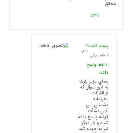
محقق
پاسخ
پیوند ثابت
15
سال
9 ماه پیش
admin
پاسخ
داده:
رضاي عزيز بارها
به اين سوال كه
از القائات
مغرضانه
دشمنان اين
آئين نشأت
گرفته پاسخ داده
شده و بار ديگر
نيز به جهت شما