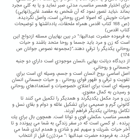
براي اختيار همسر مناسب، مدتي صبر نمايد و يا به كلي مجرد
بماند ،نبايد تصور نمود كه آن شخص به مقصد غايي(نهايي)
حيات خويش كه اصولا امري روحاني است، واصل نگرديده.
(ص 168 كتاب اقدس همراه ملحقات، يادداشتها و توضيحات
كتاب اقدس)
به فرموده حضرت عبدالبها:" در بين بهاييان مسئله ازدواج اين
است كه زن و مرد بايد جسما و روحا متحد باشند و حيات
روحاني يكديگر را ترقي دهند."(مجموعه نصوص جوانان ص
174)
از ديدگاه ديانت بهايي ،انسان موجودي است داراي دو جنبه
جسماني و روحاني.
اصل اساسي ،روح انسان است و جسم، وسيله اي است براي
تقويت و ترقي و ظهور قواي روحاني . و حيات جسماني انسان
وسيله اي است براي اعتلاي خصوصيات و استعدادهاي روحاني
و رسيدن به كمال معنوي.
زن و مرد مكمل يكديگرند و همديگر را تكميل مي كنند تا
كانوني گرم و صميمي براي تشكيل عائله و دوام و بقاي نسل و
تكامل روحاني يكديگر فراهم آورند.
همسر مناسب ،مكملي قوي و توانا است. همچون بال براي يك
پرنده . او كسي است كه در سفر زندگي به شما مي پيوندد و تا
آخر حيات ،شريك و سهيم غم و شادي و همدم ابدي شما مي
گردد. به فرموده حضرت عبدالبها :" مرد(زن) قبل از انتخاب