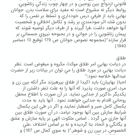
قانوني ازدواج بين زوجين و در چهار چوب زندگي زناشويي.
روابط ديگر نه مشروع است نه مفيد براي سلامت بدن. جوانان
بهايي بايد از طرفي درس خودداري و تسلط بر نفس را كه
بدون شك اثر سودمندي بر رشد و تكامل اخلاقي و شخصيت
آنها خواهد داشت ،فرا گيرند و از طرف ديگر توصيه شوند كه
پيمان زناشويي را در جواني و در بحبوحه نيروي جسماني بر
قرار سازند"(مجموعه نصوص جوانان ص 179 توقيع 13 دسامبر
1940)
طلاق
در ديانت بهايي امر طلاق موكدا، مكروه و مبغوض است .نظر
ديانت بهايي در مورد طلاق را مي توان در بيانات زير از حضرت
عبدالبها خلاصه نمود:"
احبا( بهاييان) بايد اكيدا از طلاق بپرهيزند مگر آنكه بين زن و
مرد، امري صورت پذيرد كه آنها را به علت تنفر داشتن از
يكديگر ،ناگزير از جدايي نمايد. در آن صورت با اطلاع محفل
روحاني اقدام به جدايي خواهند نمود . آنها بايد به مدت
يكسال كامل صبر و اصطبار نمايند و اگر در طي اين يكسال
شرايط سازش بين آنها بوجود نيامد، در آن صورت طلاق بين
آنها جاري مي گردد . اساس ملكوت الهي بر پايه سازش و عشق
و يگانگي و اتحاد بنا گرديده و نه بر اساس اختلاف ،علي
الخصوص در بين زن و شوهر."( به سوي كمال ص 187) و