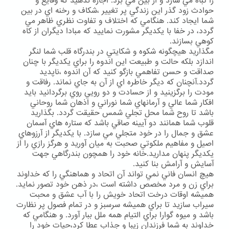
را تباه مي سازد و از بين مي برد. اجازه ندهيد كه وقايع و
حوادث زود گذر اين زندگي پر تغيير ،شكاف و رخنه اي در بين
شما ايجاد كند. هنگامي كه اختلاف و تفاوت نظري ظاهر مي
گردد، در خفا با يكديگر مشورت نماييد كه مبادا ديگران از كاه
كوهي بسازند.
مگذاريد هيچگونه شكوه و شكايتي در بندرگاه قلب شما لنگر
اندازد بلكه حالت و طبيعت اين اندوه را براي يكديگر با چنان
صداقت و حسن تفاهمي بازگو كنيد كه آن اندوه ،ناپديد
گردد.آنچنان كه ديگر خاطره اي از آن به جاي نماند. رفاقت و
مودت را برگزينيد و از حسادت و دو رويي روي برگردانيد بايد
افكار شما عالي و آرمانهاي شما نوراني و اذهان شما روحاني
باشد تا روح شما محل تجلي شمس حقيقت گردد. بگذاريد
قلوب شما همانند دو آيينه صاقي باشد كه ستاره هاي آسمان
عشق و جمال را در خود متجلي مي سازد. با يكديگر از آرزوهاي
اصيل و مفاهيم ملكوتي صحبت به ميان آوريد و هرگز رازي را از
يكديگر پنهان مداريد.خانه خود را همچون بندرگاهي جهت
آسايش و آرامش بنا كنيد.
هيچ انسان فاني نمي تواند آن اتحاد و هماهنگي را كه خداوند
براي زن و مرد مخصص داشته است ،در ذهن خود تصور نمايد.
هميشه اوقات درخت اتحاد خويش را با آب عشق و محبت
سيراب سازيد تا براي هميشه سرسبز و در تمام فصول پر نظارت
باشد و ميوه گوارا براي التيام همه ملل ببار آورد. و هنگامي كه
خداوند به شما فرزندان زيبا و جذاب عطا كرد،حيات خود را