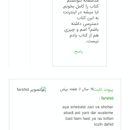
متأسفانه نتونستم
كتاب را كامل بخونم,
ايا ميشه در اينترنت
به اين كتاب
دسترسى داشته
باشم؟ اسم و چيزى
هم از كتاب يادم
نيست..
پاسخ
پیوند ثابت
16 سال 3 هفته پیش
:
farshid
aya ertebate zan va shohar
abadi ast yani dar avaleme
bad ham hast ya na lotfan
tozih dahid