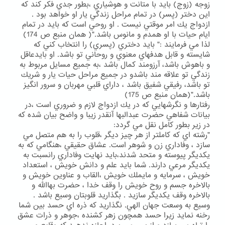
زوجه (زوج) بايد با متانت و هوشياري ،بطور جدي فكر كند كه
اين دختر (پسر) در تمام مراحل زندگي يار او خواهد بود .
ازدواج يك امر موقتي نيست . او روحي است كه بايد در تمام
ايام حيات با او همدم و مانوس باشد."( همان منبع ص 174)
لذا مي فرمايند :" بايد دختري (پسري) را انتخاب كني كه
شايسته و قابل هدفهاي معنوي و روحاني تو باشد. او بايدعاقل
و باهوش باشد، آرزومند كمال باشد ،به جميع مسايل مربوط به
زندگي تو علاقه مند باشدو در جميع مراحل حيات يار و شريك
تو باشد، رفيقي شفيق باشد ، داراي قلبي مهربان و سرور انگيز
باشد."(همان منبع ص 175)
رفتارها و نگرشهايي كه در يك ازدواج لازم و ضروري است ،در
بيانات شفاهي حضرت عبدالبها آنقدر زيبا و واضح بيان شده كه
در زير بطور كامل نقل مي گردد:
"رشته اي كه كاملتر از هر چيز ديگر ،قلوب را به هم متصل مي
سازد ، وفاداري زن و شوهر است. عشاق حقيقي ،هنگامي كه به
يكديگر پيوسته و متحد شدند،بايد نهايت وفاداري رانسبت به
يكديگر مرعي دارند. شما بايد علم و دانش خويش ، استعداد
خويش ، سرمايه و مايملك خويش ،القاب و عناوين خويش و
بالاخره جسم و روح خويش را وقف خدا ، حضرت بهاالله و
بالاخره وقف يكديگر سازيد . بگذاريد قلوبتان وسيع باشد .
وسيع به وسعت جهان الهي. نگذاريد كه ذره اي حسد بين شما
رخنه نمايد زيرا حسد همچون زهر كشنده ،جوهر و ذرات عشق