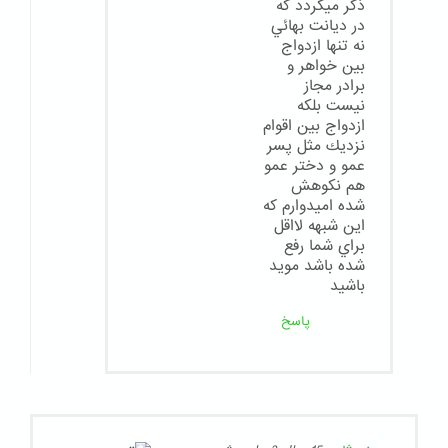
ذكر ميگردد كه
در ديانت بهائي
نه تنها ازدواج
بين خواهر و
برادر مجاز
نيست بلكه
ازدواج بين اقوام
نزديك مثل پسر
عمو و دختر عمو
هم نكوهش
شده اميدوارم كه
اين شبهه لااقل
براي شما رفع
شده باشد مويد
باشيد
پاسخ