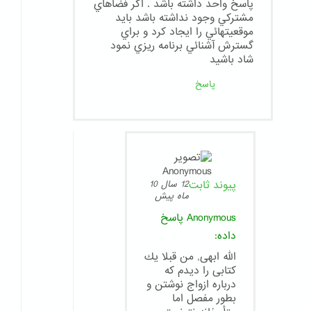
پاسخ واحد داشته باشد . اگر فضاهاي
مشتركي وجود نداشته باشد بايد
موقعيتهائي را ايجاد كرد و براي
گسترش آشنائي برنامه ريزي نمود
شاد باشيد
پاسخ
پیوند ثابت
12 سال 10
ماه پیش
Anonymous
پاسخ
داده:
الله ابهى, من قبلا يك
كتابى را ديدم كه
درباره ازواج نوشتن و
بطور مفصل اما