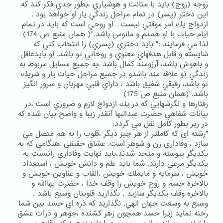
زوجه (زوج) بايد با متانت و هوشياري ،بطور جدي فكر كند كه
اين دختر (پسر) در تمام مراحل زندگي يار او خواهد بود .
ازدواج يك امر موقتي نيست . او روحي است كه بايد در تمام
ايام حيات با او همدم و مانوس باشد."( همان منبع ص 174)
لذا مي فرمايند :" بايد دختري (پسري) را انتخاب كني كه
شايسته و قابل هدفهاي معنوي و روحاني تو باشد. او بايدعاقل
و باهوش باشد، آرزومند كمال باشد ،به جميع مسايل مربوط به
زندگي تو علاقه مند باشدو در جميع مراحل حيات يار و شريك
تو باشد، رفيقي شفيق باشد ، داراي قلبي مهربان و سرور انگيز
باشد."(همان منبع ص 175)
رفتارها و نگرشهايي كه در يك ازدواج لازم و ضروري است ،در
بيانات شفاهي حضرت عبدالبها آنقدر زيبا و واضح بيان شده كه
در زير بطور كامل نقل مي گردد:
"رشته اي كه كاملتر از هر چيز ديگر ،قلوب را به هم متصل مي
سازد ، وفاداري زن و شوهر است. عشاق حقيقي ،هنگامي كه به
يكديگر پيوسته و متحد شدند،بايد نهايت وفاداري رانسبت به
يكديگر مرعي دارند. شما بايد علم و دانش خويش ، استعداد
خويش ، سرمايه و مايملك خويش ،القاب و عناوين خويش و
بالاخره جسم و روح خويش را وقف خدا ، حضرت بهاالله و
بالاخره وقف يكديگر سازيد . بگذاريد قلوبتان وسيع باشد .
وسيع به وسعت جهان الهي. نگذاريد كه ذره اي حسد بين شما
رخنه نمايد زيرا حسد همچون زهر كشنده ،جوهر و ذرات عشق