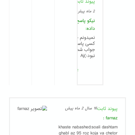
پیوند ثابت
8
سال
2 ماه پیش
نیکو
پاسخ
داده:
نمیدونم چرا
کسی پاسخگوی
جواب شما
نبود:)Aj
پاسخ
پیوند ثابت
16 سال 2 ماه پیش
:
farnaz
khaste nabashed:soali dashtam
ghabl az 95 roz koja va chetor