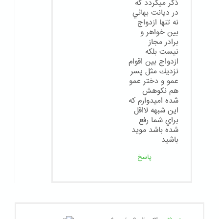
ذكر ميگردد كه
در ديانت بهائي
نه تنها ازدواج
بين خواهر و
برادر مجاز
نيست بلكه
ازدواج بين اقوام
نزديك مثل پسر
عمو و دختر عمو
هم نكوهش
شده اميدوارم كه
اين شبهه لااقل
براي شما رفع
شده باشد مويد
باشيد
پاسخ