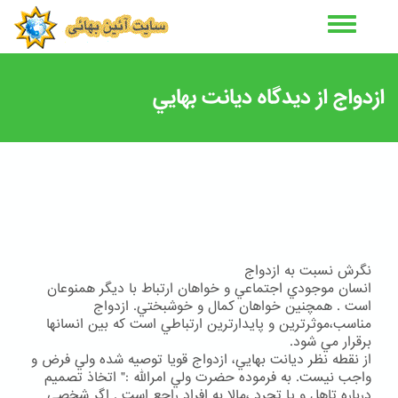
رفتن
به
محتوای
اصلی
ازدواج از ديدگاه ديانت بهايي
نگرش نسبت به ازدواج
انسان موجودي اجتماعي و خواهان ارتباط با ديگر همنوعان
است . همچنين خواهان كمال و خوشبختي. ازدواج
مناسب،موثرترين و پايدارترين ارتباطي است كه بين انسانها
برقرار مي شود.
از نقطه نظر ديانت بهايي، ازدواج قويا توصيه شده ولي فرض و
واجب نيست. به فرموده حضرت ولي امرالله :" اتخاذ تصميم
درباره تاهل و يا تجرد ،مالا به افراد راجع است . اگر شخصي