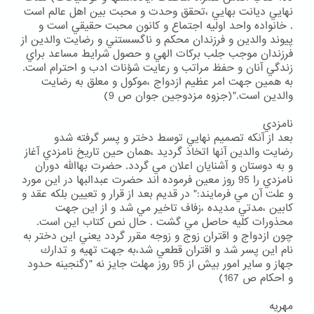
نهايي ديانت بهايي ،تحقق وحدت و محبت بين اهل عالم است
. خانواده واحد اوليه اجتماع و كانون محبت حقيقي است و
پيوند والدين و فرزندان محكم و ناگسستني و رضايت والدين از
فرزندان موجب جلب بركات الهي و حصول شرايط مساعد براي
زندگي آنان و حفظ مراتب و رعايت شؤنات ادب و احترام است.
به همين جهت امر عظيم ازدواج ،موكول و معلق به رضايت
والدين است."(جزوه مزدوجين جوان ص 9)
نامزدي
بعد از آنكه تصميم نهايي توسط دختر و پسر گرفته شدو
رضايت والدين آنها اتخاذ گرديد ،همان حين تاريخ نامزدي آغاز
و به دوستان و آشنايان اعلان مي گردد. حضرت بهاالله دوران
نامزدي را 95 روز معين فرموده اند حضرت عبدالبها در اين مورد
و علت آن مي فرمايند:" در قديم بعد از قرار و تعيين بلكه عقد و
كابين ،مدتي مديده ،زفاف تاخير مي شد و از اين جهت
محذورات كليه حاصل مي گشت . حال نص كتاب اين است.
چون ازدواج و اقتران زوج و زوجه مقرر گردد يعني اين دختر به
نام اين پسر شد و اقتران قطعي شد،به جهت تهيه و تدارك
جهاز و ساير امور بيش از 95 روز مهلت جايز نه "(گنجينه حدود
و احكام ص 167)
مهريه