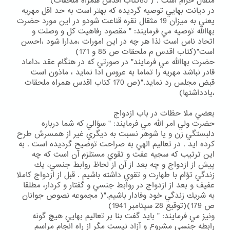
مثقال حرام است . ( 85كتاب اقدس همراه ملحقات)
در ديانت بهايي توصيه گرديده كه بهتر است به حد اقل مهريه
يعني به ميزان 19 مثقال نقره قناعت شودو در اين مورد حضرت
بهاالله توصيه مي فرمايند: " مقصود رفاهيت كل و وصلت و
اتحاد ناس است لذا هر چه در اين امورات ،مدارا شود ،احسن
است"(كتاب اقدس م ملحقات ص 85 و 171)
حضرت بهاالله مي فرمايند" در صورتي كه در هنگام عقد ،داماد
قادر نباشد مهريه را تماما به عروس ادا نمايد ، ماذون است
قبض مجلس رد نمايد."(ص 170 كتاب اقدس همراه ملحقات
،يادداشتها)
بعضي ملا حظات در باب ازدواج
حضرت ولي امر الله مي فرمايند: " سؤالي كه شما درباره
دلبستگي زن و يا شوهر نسبت به ديگري غير از همسرش طرح
كرده ايد . در تعاليم الهي به صراحت توضيح گرديده است . به
اين ترتيب كه سجيه عفت و تقوي مستلزم آن است كه چه
پيش از ازدواج و چه بعد از آن از لحاظ روابط جنسي، يك
زندگي تؤام با طهارت و تقوي داشته باشيم . قبل از ازدواج كاملا
عفيف و بعد از ازدواج در روابط جنسي و گفتار و كردار، مطلقا
به شريك زندگي خود وفادار باشيم."( مجموعه نصوص جوانان
ص 179)(توقيع 28 سپتامبر 1941)
ونيز مي فرمايند: " بايد گفت بنا بر تعاليم بهايي هيچ گونه
رابطه جنسي مشروع و آزاد نيست مگر از راه انجام مراسم