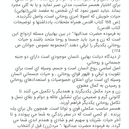
براي اختيار همسر مناسب، مدتي صبر نمايد و يا به كلي مجرد
بماند ،نبايد تصور نمود كه آن شخص به مقصد غايي(نهايي)
حيات خويش كه اصولا امري روحاني است، واصل نگرديده.
(ص 168 كتاب اقدس همراه ملحقات، يادداشتها و توضيحات
كتاب اقدس)
به فرموده حضرت عبدالبها:" در بين بهاييان مسئله ازدواج اين
است كه زن و مرد بايد جسما و روحا متحد باشند و حيات
روحاني يكديگر را ترقي دهند."(مجموعه نصوص جوانان ص
174)
از ديدگاه ديانت بهايي ،انسان موجودي است داراي دو جنبه
جسماني و روحاني.
اصل اساسي ،روح انسان است و جسم، وسيله اي است براي
تقويت و ترقي و ظهور قواي روحاني . و حيات جسماني انسان
وسيله اي است براي اعتلاي خصوصيات و استعدادهاي روحاني
و رسيدن به كمال معنوي.
زن و مرد مكمل يكديگرند و همديگر را تكميل مي كنند تا
كانوني گرم و صميمي براي تشكيل عائله و دوام و بقاي نسل و
تكامل روحاني يكديگر فراهم آورند.
همسر مناسب ،مكملي قوي و توانا است. همچون بال براي يك
پرنده . او كسي است كه در سفر زندگي به شما مي پيوندد و تا
آخر حيات ،شريك و سهيم غم و شادي و همدم ابدي شما مي
گردد. به فرموده حضرت عبدالبها :" مرد(زن) قبل از انتخاب