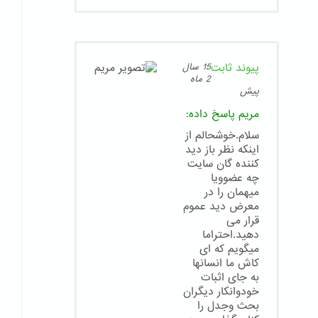
پیوند ثابت
15 سال
2 ماه
پیش
مریم
پاسخ داده:
سلام.خوشحالم از
اینکه نظر باز دید
کننده گان سایت
چه عضوویا
میهمان را در
معرض دید عموم
قرار می
دهید.احتراما
میگویم که ای
کاش ما انسانها
به جای اثبات
خودوانکار دیگران
بحث وجدل را