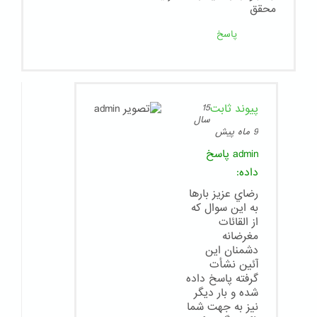
محقق
پاسخ
پیوند ثابت
15
سال
9 ماه پیش
admin
پاسخ
داده:
رضاي عزيز بارها
به اين سوال كه
از القائات
مغرضانه
دشمنان اين
آئين نشأت
گرفته پاسخ داده
شده و بار ديگر
نيز به جهت شما