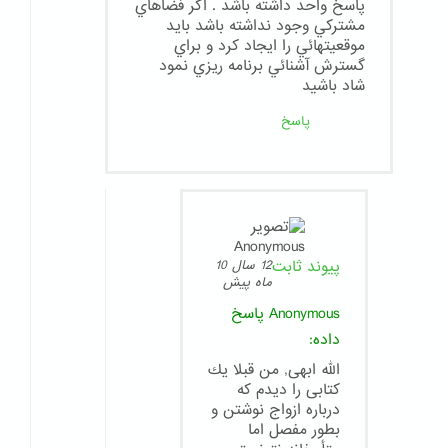
پاسخ واحد داشته باشد . اگر فضاهاي
مشتركي وجود نداشته باشد بايد
موقعيتهائي را ايجاد كرد و براي
گسترش آشنائي برنامه ريزي نمود
شاد باشيد
پاسخ
پیوند ثابت
12 سال 10
ماه پیش
Anonymous
پاسخ
داده:
الله ابهى, من قبلا يك
كتابى را ديدم كه
درباره ازواج نوشتن و
بطور مفصل اما