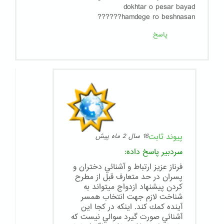
dokhtar o pesar bayad
hamdege ro beshnasan??????
پاسخ
پیوند ثابت
16 سال 2 ماه پیش
سردبیر
پاسخ داده:
فرناز عزيز ارتباط و آشنائي دختران و
پسران در حد متعارف قبل از مطرح
كردن پيشنهاد ازدواج ميتواند به
شناخت لازم جهت انتخاب همسر
آينده كمك كند. اينكه در كجا اين
آشنائي صورت گيرد سوالي نيست كه