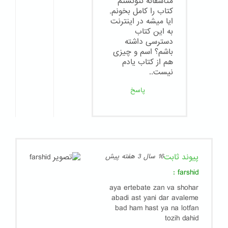
متأسفانه نتونستم
كتاب را كامل بخونم,
ايا ميشه در اينترنت
به اين كتاب
دسترسى داشته
باشم؟ اسم و چيزى
هم از كتاب يادم
نيست..
پاسخ
پیوند ثابت
16 سال 3 هفته پیش
:
farshid
aya ertebate zan va shohar
abadi ast yani dar avaleme
bad ham hast ya na lotfan
tozih dahid