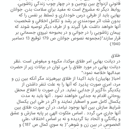
قانوني ازدواج بين زوجين و در چهار چوب زندگي زناشويي.
روابط ديگر نه مشروع است نه مفيد براي سلامت بدن. جوانان
بهايي بايد از طرفي درس خودداري و تسلط بر نفس را كه
بدون شك اثر سودمندي بر رشد و تكامل اخلاقي و شخصيت
آنها خواهد داشت ،فرا گيرند و از طرف ديگر توصيه شوند كه
پيمان زناشويي را در جواني و در بحبوحه نيروي جسماني بر
قرار سازند"(مجموعه نصوص جوانان ص 179 توقيع 13 دسامبر
1940)
طلاق
در ديانت بهايي امر طلاق موكدا، مكروه و مبغوض است .نظر
ديانت بهايي در مورد طلاق را مي توان در بيانات زير از حضرت
عبدالبها خلاصه نمود:"
احبا( بهاييان) بايد اكيدا از طلاق بپرهيزند مگر آنكه بين زن و
مرد، امري صورت پذيرد كه آنها را به علت تنفر داشتن از
يكديگر ،ناگزير از جدايي نمايد. در آن صورت با اطلاع محفل
روحاني اقدام به جدايي خواهند نمود . آنها بايد به مدت
يكسال كامل صبر و اصطبار نمايند و اگر در طي اين يكسال
شرايط سازش بين آنها بوجود نيامد، در آن صورت طلاق بين
آنها جاري مي گردد . اساس ملكوت الهي بر پايه سازش و عشق
و يگانگي و اتحاد بنا گرديده و نه بر اساس اختلاف ،علي
الخصوص در بين زن و شوهر."( به سوي كمال ص 187) و