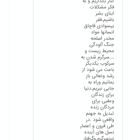
کنار بگذاریم و به
فکر مشکلات
ابنای بشر
باشیم.فقر
بیسوادی قاچاق
انسانها مواد
مخدر اسلحه
جنگ آلودگی
محیط زیست و
....سرگرم شدن به
سرکوب یکدیگر
باعث می شود از
رشد وتعالی باز
بمانیم وراه به
جایی نبریم.دنیا
برای زندگان
وعقبی برای
مردگان زنده
تبدیل به جهنم
واقعی شود .در
طی قرون و اعصار
نسل های آینده
نیزسرگرم وگرفتار