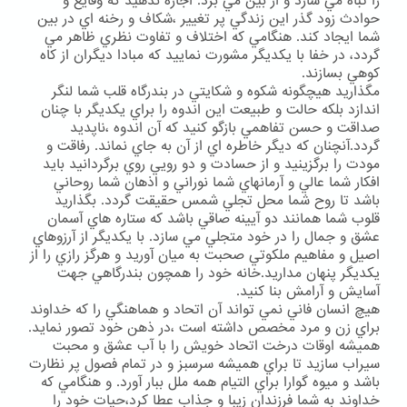
را تباه مي سازد و از بين مي برد. اجازه ندهيد كه وقايع و
حوادث زود گذر اين زندگي پر تغيير ،شكاف و رخنه اي در بين
شما ايجاد كند. هنگامي كه اختلاف و تفاوت نظري ظاهر مي
گردد، در خفا با يكديگر مشورت نماييد كه مبادا ديگران از كاه
كوهي بسازند.
مگذاريد هيچگونه شكوه و شكايتي در بندرگاه قلب شما لنگر
اندازد بلكه حالت و طبيعت اين اندوه را براي يكديگر با چنان
صداقت و حسن تفاهمي بازگو كنيد كه آن اندوه ،ناپديد
گردد.آنچنان كه ديگر خاطره اي از آن به جاي نماند. رفاقت و
مودت را برگزينيد و از حسادت و دو رويي روي برگردانيد بايد
افكار شما عالي و آرمانهاي شما نوراني و اذهان شما روحاني
باشد تا روح شما محل تجلي شمس حقيقت گردد. بگذاريد
قلوب شما همانند دو آيينه صاقي باشد كه ستاره هاي آسمان
عشق و جمال را در خود متجلي مي سازد. با يكديگر از آرزوهاي
اصيل و مفاهيم ملكوتي صحبت به ميان آوريد و هرگز رازي را از
يكديگر پنهان مداريد.خانه خود را همچون بندرگاهي جهت
آسايش و آرامش بنا كنيد.
هيچ انسان فاني نمي تواند آن اتحاد و هماهنگي را كه خداوند
براي زن و مرد مخصص داشته است ،در ذهن خود تصور نمايد.
هميشه اوقات درخت اتحاد خويش را با آب عشق و محبت
سيراب سازيد تا براي هميشه سرسبز و در تمام فصول پر نظارت
باشد و ميوه گوارا براي التيام همه ملل ببار آورد. و هنگامي كه
خداوند به شما فرزندان زيبا و جذاب عطا كرد،حيات خود را