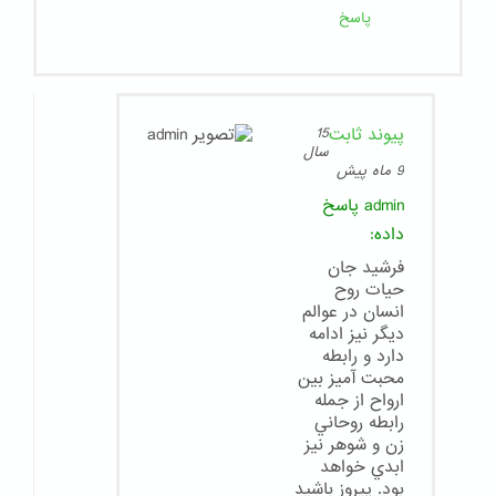
پاسخ
پیوند ثابت
15
سال
9 ماه پیش
admin
پاسخ
داده:
فرشيد جان
حيات روح
انسان در عوالم
ديگر نيز ادامه
دارد و رابطه
محبت آميز بين
ارواح از جمله
رابطه روحاني
زن و شوهر نيز
ابدي خواهد
بود. پيروز باشيد