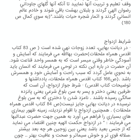
وقف تعليم و تربيت آنها نماييد تا آنكه آنها گلهاي جاوداني
رضوان الهي گردند و بلبلان بهشت باقي شوند و خادم عالم
انساني گردند و اثمار شجره حيات باشند."(به سوي كمال ص
180)
شرايط ازدواج
· در ديانت بهايي، تعدد زوجات نهي شده است ( ص 83 كتاب
اقدس همراه ملحقات)حضرت بهاالله مي فرمايند كه آسايش و
آسودگي خاطر وقتي ميسر است كه به همسر واحد قناعت شود.
آن حضرت در باره اين نكته در لوحي مي فرمايند كه انسان بايد
به نحوي عامل گردد كه سبب راحت و آسايش خود و همسرش
باشد .(ص166 كتاب اقدس همراه ملحقات، يادداشتها و
توضيحات كتاب اقدس) · شرط جواز ازدواج، آن است كه
طرفين يعني دختر و پسر به سن بلوغ شرعي يعني پانزده
سالگي رسيده باشند . نامزد شدن با دختري كه به سن بلوغ
نرسيده در ديانت بهايي جايز نيست(ص 84 كتاب اقدس همراه
ملحقات) . همچنين ازدواج با اقوام نزديك، زمينه ظهور بيماري
هاي بسياري را فراهم مي آورد به همين جهت حضرت عبدالبها
مي فرمايند : " در ازدواج حكمت الهيه چنين اقتضاء مي نمايد
كه از جنس بعيد باشد يعني بين زوجين هر چه بعد بيشتر
،سلاله قوي تر و خوش سيماتر و صحت و عافيت بهتر .. چون