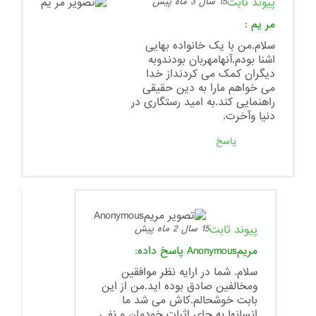
پیوند ثابت
15 سال 3 ماه پیش
مر یم
:
سلام.من با یک خانواده بهایی
اشنا بودم.آنهامهربان بودندوبه
دیگران کمک می کردنداز خدا
می خواهم مارا به دین حقیقی
راهنمایی کند.به امید رستگاری در
دنیا وآخرت.
پاسخ
پیوند ثابت
15 سال 2 ماه پیش
مریمAnonymous
پاسخ داده:
سلام. شما در ارایه نظر موافقین
ومخالفین صادق بوده اید.من از این
بابت خوشحالم.کاش می شد ما
انسانها به جای اثبات خودمان و نفی