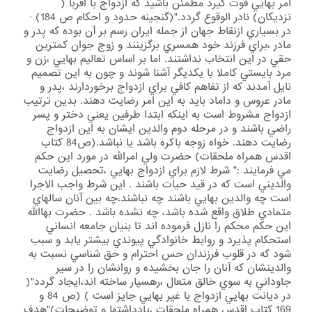
امر بهايي قوت گيرد مطمئن باشيد كه ازدواج با اقربا (
نزديكان) نادر الوقوع گردد."(گنجينه حدود و احكام ص 184) ·
در بسياري ازنقاط جهان از جمله ايران رسم بر آن بوده كه پدر و
مادر ،براي فرزند خود همسري برگزينند و زوج جوان كمترين
حقي در اين انتخاب نداشتند. اما بر اساس تعاليم بهايي ،زن و
مرد بايستي كاملا با يكديگر آشنا شوند و چون به اين تصميم
نايل آمدند كه از تفاهم كافي براي ازدواج برخوردارند ،پدر و
مادر عروس و داماد بايد به اين امر رضايت دهند. بدين ترتيب
ازدواج مشروط است به اينكه ابتدا طرفين يعني دختر و پسر
راضي باشند و در مرحله دوم والدين ايشان به اين ازدواج
رضايت دهند. خواه زوجه باكره باشد يا نباشد.(ص84 كتاب
اقدس همراه ملحقات) حضرت ولي امرالله در مورد اين حكم
مي فرمايند :" شرط لازم براي ازدواج بهايي ،تحصيل رضايت
والديني است كه در قيد حيات باشند . اين شرط واجب الاجرا
است چه والدين بهايي باشند چه نباشند،چه بين آنان سالهاي
متمادي طلاق واقع شده باشد، چه نشده باشد . حضرت بهاالله
اين حكم محكم را نازل فرموده اند تا بنيان جامعه انساني
استحكام پذيرد و روابط خانوادگي پيوندي بيشتر يابد و سبب
شود كه در قلوب فرزندان حس احترام و حق شناسي نسبت به
والدينشان كه آنان را جان بخشيده و روانشان را در سير
جاوداني به سوي خالق متعال ،رهسپار ساخته اند،ايجاد گردد"(
در ديانت بهايي ازدواج با غير بهايي جايز است ) (ص 84 و
169 كتاب اقدس همراه ملحقات ،يادداشتها و توضيحات)"هدف