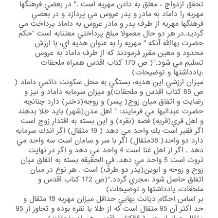
تحقق ازدواج ، معلق به دادن مهريه است ." در بعضي فرهنگها
مهريه را داماد به مادر و پدر عروس مي پردازد و در بعضي
فرهنگها مهريه از طرف پدر و مادر عروس به داماد پرداخت مي
گرديد.در هر دو حال معمولا مبلغ پرداختي معتنابه است "حكم
حضرت بهاالله آنكه " مهريه را به عنوان هديه اي، با ارزش
محدود و معين مقرر فرمودند كه از طرف داماد به عروس
تسليم مي شود."( ص 170 كتاب اقدس همراه ملحقات
،يادداشتها و توضيحات)
ميزان ارزشي اين هديه، بستگي به محل سكونت دائمي داماد (
ص 85 كتاب اقدس و ملحقات)و ميزان سرمايه داماد و نيز و
رضايت و اتفاق ميان زوج( پسر) و زوجه(دختر) دارد چنانچه
حضرت عبدالبها مي فرمايند: " اهل مدن(شهر) بايد طلا بدهند
و اهل قري(قريه) فضه (نقره) و اين بسته به اقتدار زوج است
اگر فقير است يك واحد مي دهد ( 19 مثقال) اگر اندك سرمايه
دارد دو واحد( 38مثقال) اگر با سر و سامان است سه واحد مي
دهد . اگر از اهل غنا است 4 واحد مي دهد و اگر در نهايت
ثروت است 5 واحد مي دهد. في الحقيقه بسته به اتفاق ميان
زوج و زوجه و ابوين(پدر دو طرف) است . هر نوع در ميان
اتفاق حاصل شود ،مجري گردد."(ص 172 كتاب اقدس و
ملحقات، يادداشتها و توضيحات)
بر اساس احكام ديانت بهايي حداقل ميزان مهريه 19 مثقال و
حد اكثر آن 95 مثقال است كه از طلا يا نقره بوده و تجاوز از 95