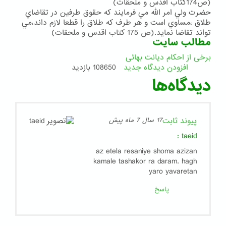
(ص174كتاب اقدس و ملحقات)
حضرت ولي امر الله مي فرمايند كه حقوق طرفين در تقاضاي
طلاق ،مساوي است و هر طرف كه طلاق را قطعا لازم داند،مي
تواند تقاضا نمايد.(ص 175 كتاب اقدس و ملحقات)
مطالب سایت
برخی از احکام دیانت بهائی
افزودن دیدگاه جدید
108650 بازدید
دیدگاه‌ها
پیوند ثابت
17 سال 7 ماه پیش
:
taeid
az etela resaniye shoma azizan
kamale tashakor ra daram. hagh
yaro yavaretan
پاسخ