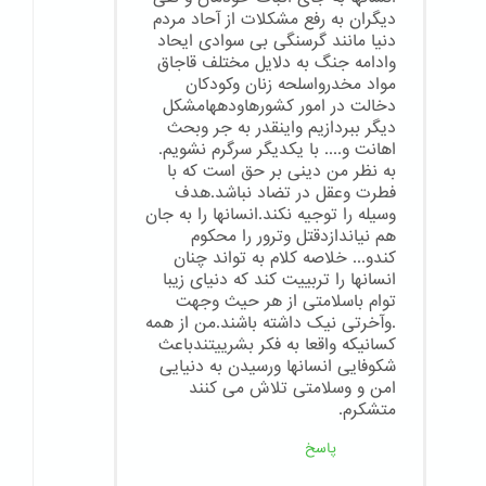
دیگران به رفع مشکلات از آحاد مردم
دنیا مانند گرسنگی بی سوادی ایحاد
وادامه جنگ به دلایل مختلف قاجاق
مواد مخدرواسلحه زنان وکودکان
دخالت در امور کشورهاودههامشکل
دیگر ببردازیم واینقدر به جر وبحث
اهانت و.... با یکدیگر سرگرم نشویم.
به نظر من دینی بر حق است که با
فطرت وعقل در تضاد نباشد.هدف
وسیله را توجیه نکند.انسانها را به جان
هم نیاندازدقتل وترور را محکوم
کندو... خلاصه کلام به تواند چنان
انسانها را تربییت کند که دنیای زیبا
توام باسلامتی از هر حیث وجهت
.وآخرتی نیک داشته باشند.من از همه
کسانیکه واقعا به فکر بشرییتندباعث
شکوفایی انسانها ورسیدن به دنیایی
امن و وسلامتی تلاش می کنند
متشکرم.
پاسخ