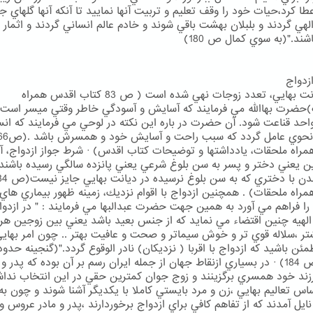
ا كرد،حيات خود را وقف تعليم و تربيت آنها نماييد تا آنكه آنها گلهاي ج
لهي گردند و بلبلان بهشت باقي شوند و خادم عالم انساني گردند و اثمار
ند."(به سوي كمال ص 180)
زدواج
· در ديانت بهايي، تعدد زوجات نهي شده است ( ص 83 كتاب اقدس همراه
حضرت بهاالله مي فرمايند كه آسايش و آسودگي خاطر وقتي ميسر است ك
حد قناعت شود. آن حضرت در باره اين نكته در لوحي مي فرمايند كه انس
راه ملحقات، يادداشتها و توضيحات كتاب اقدس) · شرط جواز ازدواج، 
ن يعني دختر و پسر به سن بلوغ شرعي يعني پانزده سالگي رسيده باشند 
راه ملحقات) . همچنين ازدواج با اقوام نزديك، زمينه ظهور بيماري هاي
را فراهم مي آورد به همين جهت حضرت عبدالبها مي فرمايند : " در ازدوا
هيه چنين اقتضاء مي نمايد كه از جنس بعيد باشد يعني بين زوجين هر
تر ،سلاله قوي تر و خوش سيماتر و صحت و عافيت بهتر .. چون امر بهاي
ئن باشيد كه ازدواج با اقربا ( نزديكان) نادر الوقوع گردد."(گنجينه حدود
احكام ص 184) · در بسياري ازنقاط جهان از جمله ايران رسم بر آن بوده كه پدر و
رزند خود همسري برگزينند و زوج جوان كمترين حقي در اين انتخاب نداش
ساس تعاليم بهايي ،زن و مرد بايستي كاملا با يكديگر آشنا شوند و چون به
يل آمدند كه از تفاهم كافي براي ازدواج برخوردارند ،پدر و مادر عروس و 