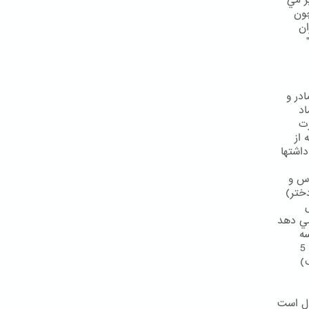
ر مي
ون
ان
 "
ادر و
اد
رت
 از
ت ،يادداشتها
اماد ( ص 85 كتاب اقدس و
ختر)
مي دهد
ت سه
واحد مي دهد . اگر از اهل غنا است 4 واحد مي دهد و اگر در نهايت ثروت است 5
)
 ميزان مهريه 19 مثقال و حد اكثر آن 95 مثقال است