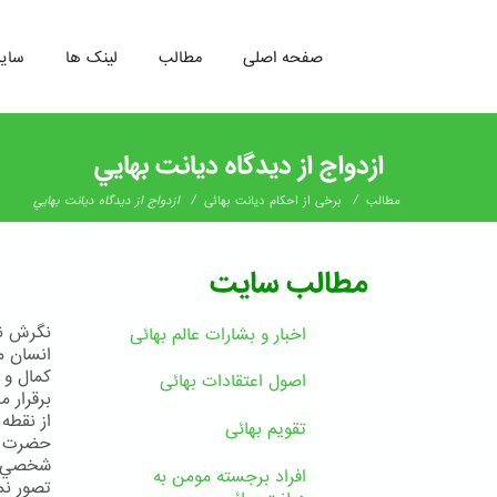
صفحه اصلی
مطالب
لینک ها
سای
رفتن
به
ازدواج از ديدگاه ديانت بهايي
محتوای
اصلی
/
/
مطالب
برخی از احکام دیانت بهائی
ازدواج از ديدگاه ديانت بهايي
مطالب سایت
نگرش نس
اخبار و بشارات عالم بهائى
انسان م
كمال و 
اصول اعتقادات بهائی
برقرار 
از نقطه
تقویم بهائی
حضرت ولي
شخصي بر
افراد برجسته مومن به
تصور نم