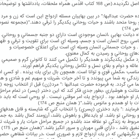
است، واصل نگرديده.(ص 168 كتاب اقدس همراه ملحقات، يادداشتها و توض
ده حضرت عبدالبها:" در بين بهاييان مسئله ازدواج اين است كه زن و مرد ب
روحا متحد باشند و حيات روحاني يكديگر را ترقي دهند."(مجموعه نص
174)
اه ديانت بهايي ،انسان موجودي است داراي دو جنبه جسماني و روحاني.
سي ،روح انسان است و جسم، وسيله اي است براي تقويت و ترقي و ظهو
. و حيات جسماني انسان وسيله اي است براي اعتلاي خصوصيات و
هاي روحاني و رسيدن به كمال معنوي.
د مكمل يكديگرند و همديگر را تكميل مي كنند تا كانوني گرم و صميمي ب
ائله و دوام و بقاي نسل و تكامل روحاني يكديگر فراهم آورند.
اسب ،مكملي قوي و توانا است. همچون بال براي يك پرنده . او كسي ا
زندگي به شما مي پيوندد و تا آخر حيات ،شريك و سهيم غم و شادي و ه
ا مي گردد. به فرموده حضرت عبدالبها :" مرد(زن) قبل از انتخاب زوجه (
 متانت و هوشياري ،بطور جدي فكر كند كه اين دختر (پسر) در تمام مراحل
ار او خواهد بود . ازدواج يك امر موقتي نيست . او روحي است كه بايد در
ت با او همدم و مانوس باشد."( همان منبع ص 174)
فرمايند :" بايد دختري (پسري) را انتخاب كني كه شايسته و قابل هدفهاي
 روحاني تو باشد. او بايدعاقل و باهوش باشد، آرزومند كمال باشد ،به جم
ربوط به زندگي تو علاقه مند باشدو در جميع مراحل حيات يار و شريك تو
يق باشد ، داراي قلبي مهربان و سرور انگيز باشد."(همان منبع ص 175)
 و نگرشهايي كه در يك ازدواج لازم و ضروري است ،در بيانات شفاهي حض