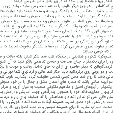
 آنقدر زيبا و واضح بيان شده كه در زير بطور كامل نقل مي گردد:
ي كه كاملتر از هر چيز ديگر ،قلوب را به هم متصل مي سازد ، وفاداري زن 
اق حقيقي ،هنگامي كه به يكديگر پيوسته و متحد شدند،بايد نهايت وفا
به يكديگر مرعي دارند. شما بايد علم و دانش خويش ، استعداد خويش ،
و مايملك خويش ،القاب و عناوين خويش و بالاخره جسم و روح خويش ر
ضرت بهاالله و بالاخره وقف يكديگر سازيد . بگذاريد قلوبتان وسيع باشد .
 جهان الهي. نگذاريد كه ذره اي حسد بين شما رخنه نمايد زيرا حسد 
ده ،جوهر و ذرات عشق را تباه مي سازد و از بين مي برد. اجازه ندهيد كه
 زود گذر اين زندگي پر تغيير ،شكاف و رخنه اي در بين شما ايجاد كند. 
اف و تفاوت نظري ظاهر مي گردد، در خفا با يكديگر مشورت نماييد كه مبا
از كاه كوهي بسازند.
 هيچگونه شكوه و شكايتي در بندرگاه قلب شما لنگر اندازد بلكه حالت و 
وه را براي يكديگر با چنان صداقت و حسن تفاهمي بازگو كنيد كه آن اندو
گردد.آنچنان كه ديگر خاطره اي از آن به جاي نماند. رفاقت و مودت را برگز
 و دو رويي روي برگردانيد بايد افكار شما عالي و آرمانهاي شما نوراني و
اني باشد تا روح شما محل تجلي شمس حقيقت گردد. بگذاريد قلوب شما
دو آيينه صاقي باشد كه ستاره هاي آسمان عشق و جمال را در خود متجل
ا يكديگر از آرزوهاي اصيل و مفاهيم ملكوتي صحبت به ميان آوريد و هرگز ر
گر پنهان مداريد.خانه خود را همچون بندرگاهي جهت آسايش و آرامش بنا 
ان فاني نمي تواند آن اتحاد و هماهنگي را كه خداوند براي زن و مرد
ست ،در ذهن خود تصور نمايد. هميشه اوقات درخت اتحاد خويش را با 
حبت سيراب سازيد تا براي هميشه سرسبز و در تمام فصول پر نظارت با
را براي التيام همه ملل ببار آورد. و هنگامي كه خداوند به شما فرزندان زيبا