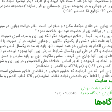
و شخصيت آنها خواهد داشت ،فرا گيرند و از طرف ديگر توصيه شوند كه پ
 را در جواني و در بحبوحه نيروي جسماني بر قرار سازند"(مجموعه نصوص
دسامبر 1940)
ت بهايي امر طلاق موكدا، مكروه و مبغوض است .نظر ديانت بهايي در مور
ان در بيانات زير از حضرت عبدالبها خلاصه نمود:"
اييان) بايد اكيدا از طلاق بپرهيزند مگر آنكه بين زن و مرد، امري صورت 
را به علت تنفر داشتن از يكديگر ،ناگزير از جدايي نمايد. در آن صورت با ا
حاني اقدام به جدايي خواهند نمود . آنها بايد به مدت يكسال كامل صبر 
نمايند و اگر در طي اين يكسال شرايط سازش بين آنها بوجود نيامد، در آ
اق بين آنها جاري مي گردد . اساس ملكوت الهي بر پايه سازش و عشق 
و اتحاد بنا گرديده و نه بر اساس اختلاف ،علي الخصوص در بين زن و شو
و (ص174كتاب اقدس و ملحقات)
ي امر الله مي فرمايند كه حقوق طرفين در تقاضاي طلاق ،مساوي است 
ق را قطعا لازم داند،مي تواند تقاضا نمايد.(ص 175 كتاب اقدس و ملحقات)
ب سایت
 احکام دیانت بهائی
فزودن دیدگاه جدید
108646 بازدید
اه‌ها