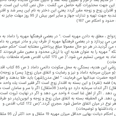
" در قديم بعد از قرار و تعيين بلكه عقد و كابين ،مدتي مديده ،زفاف تاخي
ز اين جهت محذورات كليه حاصل مي گشت . حال نص كتاب اين است. چ
و اقتران زوج و زوجه مقرر گردد يعني اين دختر به نام اين پسر شد و اقتر
قطعي شد،به جهت تهيه و تدارك جهاز و ساير امور بيش از 95 روز مهلت جايز نه
حدود و احكام ص 167)
دواج ، معلق به دادن مهريه است ." در بعضي فرهنگها مهريه را داماد به م
س مي پردازد و در بعضي فرهنگها مهريه از طرف پدر و مادر عروس به دام
مي گرديد.در هر دو حال معمولا مبلغ پرداختي معتنابه است "حكم حض
آنكه " مهريه را به عنوان هديه اي، با ارزش محدود و معين مقرر فرمودند كه
طرف داماد به عروس تسليم مي شود."( ص 170 كتاب اقدس همراه ملحقا
حات)
ميزان ارزشي اين هديه، بستگي به محل سكونت دائمي د
و ميزان سرمايه داماد و نيز و رضايت و اتفاق ميان زوج( پسر) و زوجه(د
انچه حضرت عبدالبها مي فرمايند: " اهل مدن(شهر) بايد طلا بدهند و اهل
ه) فضه (نقره) و اين بسته به اقتدار زوج است اگر فقير است يك واحد 
( 19 مثقال) اگر اندك سرمايه دارد دو واحد( 38مثقال) اگر با سر و سامان اس
 دهد. في الحقيقه بسته به اتفاق ميان زوج و زوجه و ابوين(پدر دو طرف
است . هر نوع در ميان اتفاق حاصل شود ،مجري گردد."(ص 172 كتاب اقدس و
 يادداشتها و توضيحات)
بر اساس احكام ديانت بهايي حداقل