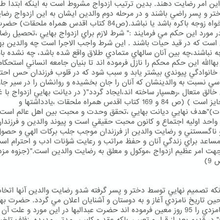
 اين امر رضايت دهند. بدين ترتيب ازدواج مشروط است به اينكه ابتدا ط
تر و پسر راضي باشند و در مرحله دوم والدين ايشان به اين ازدواج رضا
دهند. خواه زوجه باكره باشد يا نباشد.(ص84 كتاب اقدس همراه ملحقات
 در مورد اين حكم مي فرمايند :" شرط لازم براي ازدواج بهايي ،تحصيل رض
 است كه در قيد حيات باشند . اين شرط واجب الاجرا است چه والدين به
ه نباشند،چه بين آنان سالهاي متمادي طلاق واقع شده باشد، چه نشده با
االله اين حكم محكم را نازل فرموده اند تا بنيان جامعه انساني استحكام
 خانوادگي پيوندي بيشتر يابد و سبب شود كه در قلوب فرزندان حس احتر
ي نسبت به والدينشان كه آنان را جان بخشيده و روانشان را در سير جا
خالق متعال ،رهسپار ساخته اند،ايجاد گردد"( در ديانت بهايي ازدواج با غ
بهايي جايز است ) (ص 84 و 169 كتاب اقدس همراه ملحقات ،يادداشتها و
)"هدف نهايي ديانت بهايي ،تحقق وحدت و محبت بين اهل عالم است 
 واحد اوليه اجتماع و كانون محبت حقيقي است و پيوند والدين و فرزندا
ناگسستني و رضايت والدين از فرزندان موجب جلب بركات الهي و حصو
ساعد براي زندگي آنان و حفظ مراتب و رعايت شؤنات ادب و احترام است
ت امر عظيم ازدواج ،موكول و معلق به رضايت والدين است."(جزوه مز
9)
آنكه تصميم نهايي توسط دختر و پسر گرفته شدو رضايت والدين آنها اتخاذ
ين تاريخ نامزدي آغاز و به دوستان و آشنايان اعلان مي گردد. حضرت بهاا
دوران نامزدي را 95 روز معين فرموده اند حضرت عبدالبها در اين مورد و علت آ