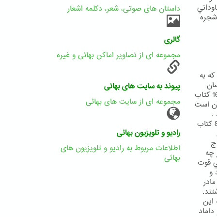
اوداني
داستان های صوتی، شعر، دکلمه اشعار
 شجره
گالری
مجموعه ای از تصاویر اماکن بهائی و غیره
ه به
ان
پیوند به سایت های بهائی
بايد به نحوي عامل گردد كه سبب راحت و آسايش خود و همسرش باشد .(ص166 كتاب
مجموعه ای از سایت های بهائی
آن است
.
نامزد شدن با دختري كه به سن بلوغ نرسيده در ديانت بهايي جايز نيست(ص 84 كتاب
رادیو و تلویزیون بهائی
ج
اطلاعات مربوط به رادیو و تلویزیون های
 چه
بهائی
ي قوت
 و
 مادر
تند.
 اين
داماد