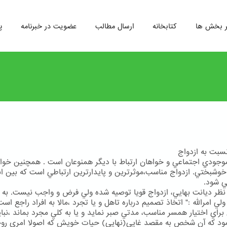
ر بخش ها
کتابخانه
ارسال مطالب
عضویت در خبرنامه
پ
بت به ازدواج
وجودي اجتماعي و خواهان ارتباط با ديگر همنوعان است . همچنين خوا
خوشبختي. ازدواج مناسب،موثرترين و پايدارترين ارتباطي است كه بين ان
مي شود.
 نظر ديانت بهايي، ازدواج قويا توصيه شده ولي فرض و واجب نيست. به 
 امرالله :" اتخاذ تصميم درباره تاهل و يا تجرد ،مالا به افراد راجع است 
اي اختيار همسر مناسب، مدتي صبر نمايد و يا به كلي مجرد بماند ،نباي
ود كه آن شخص به مقصد غايي(نهايي) حيات خويش كه اصولا امري رو