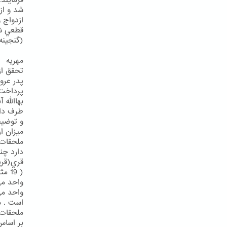
فرمايند:
شد و ا
ازدواج 
(گنجينه 
مهريه
تحقق از
پدر عرو
پرداخت 
بهاالله 
و توضي
ملحقات)
دارد چن
قري(قري
واحد مي
ملحقات،