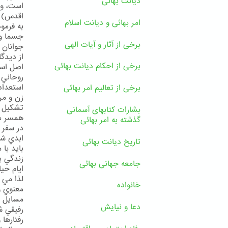
دیانت بهائی
اقدس)
امر بهائی و دیانت اسلام
به فرمو
جسما و 
برخی از آثار و آیات الهی
جوانان ص 
از ديدگ
برخی از احکام دیانت بهائی
اصل اسا
روحاني 
استعداد
برخی از تعالیم امر بهائی
زن و مر
تشكيل ع
بشارات کتابهای آسمانی
همسر من
گذشته به امر بهائی
در سفر 
ابدي شم
تاریخ دیانت بهائی
بايد با
زندگي ي
جامعه جهانی بهائی
ايام حيا
لذا مي 
خانواده
معنوي و
مسايل م
دعا و نیایش
رفيقي شف
رفتارها