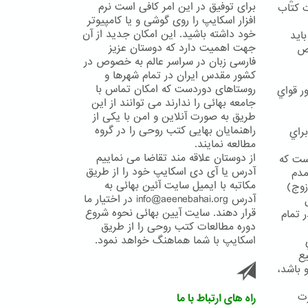
برای توفیق در این امر کافی است نرم
يحات كتاب
افزار اسکایپ را روی گوشی و یا کامپیوتر
خود داشته باشید. این امکان جدید از آن
ايد
جهت اهمیت دارد که دوستان عزیز
وص
فارسی زبان در سراسر عالم به خصوص در
کشور مقدس ایران در تمام شهرها و
روستاهای دوردست که امکان تماس با
ر قواي
جامعه بهائی را ندارند می توانند از این
طریق به صورت آنلاین و امن با یکی از
راهنمایان بهایی کتب روحی را در گروه
راي
مطالعه نمایند.
از دوستان علاقه مند تقاضا می نماییم
ست كه
آدرس یا آی دی اسکایپ خود را از طریق
مدم
مکاتبه با ایمیل سایت آئین بهائی به
زوج)
آدرس info@aeenebahai.org در اختیار ما
قرار دهند. سایت آیین بهائی نحوه شروع
 تمام
دوره مطالعات کتب روحی را از طریق
اسکایپ با شما هماهنگ خواهد نمود.
يع
 باشد،
رت
راه های ارتباط با ما