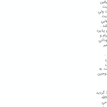
رفين
يت
) حضرت ولي
ايت
ايي
شد .
 پذيرد
ام و
وداني
ير
.
ن
ل
. به
دوجين
 گرديد
لله
ن مي