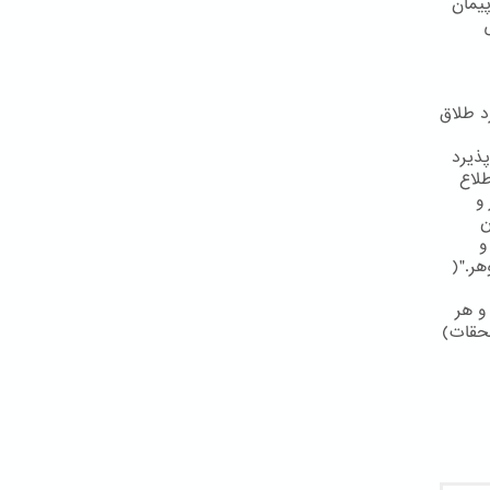
يمان
د طلاق
پذيرد
طلاع
و
ن
و
هر."(
و هر