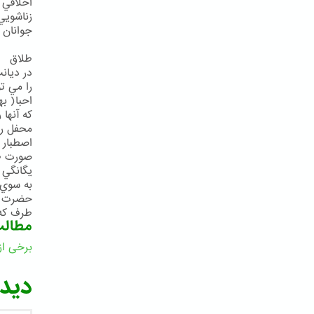
اخلاقي 
زناشويي
جوانان ص 179 توقيع 13 
طلاق
در ديان
را مي تو
احبا( به
كه آنها 
محفل رو
اصطبار 
صورت طل
يگانگي 
به سوي كمال ص 187) 
حضرت ول
طرف كه طلا
مطال
برخی از
ا
دیدگ