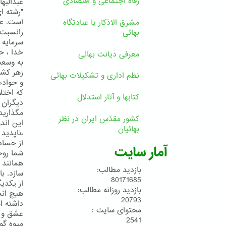
رفاه اجتماعی و اقتصادی
عبدالبها
"رشته ا
است. عش
مشرق الاذکار یا عبادتگاه
رانسبت 
بهائی
سرمايه 
خدا ، ح
معرفی دیانت بهائی
به وسعت
زهر كشن
نظم اداری و تشکیلات بهائی
و حوادث
كه اختل
کتابها و آثار استدلال
ديگران 
مگذاريد
کشور مقدّس ایران در نظر
اين اند
بهائیان
،ناپديد 
از حسادت
آمار سایت
شما روح
همانند 
بازدید مطالب:
سازد. ب
80171685
از يكدي
بازدید روزانه مطالب:
هيچ انس
20793
داشته ا
محتوای سایت :
عشق و م
2541
ميوه گوا