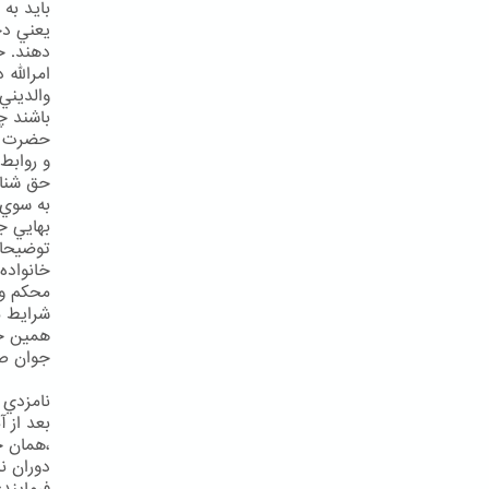
بايد به
يعني دخ
امرالله
والديني
باشند چ
حضرت به
و روابط
حق شناس
به سوي 
توضيحات
خانواده
محكم و 
شرايط م
همين جه
جوان ص 
نامزدي
بعد از 
،همان ح