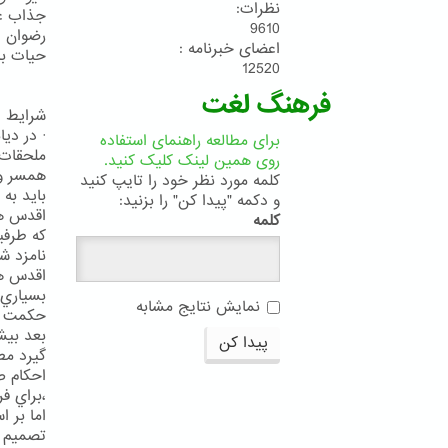
نظرات:
جذاب عط
9610
رضوان ا
اعضای خبرنامه :
حيات باش
12520
فرهنگ لغت
شرايط ا
برای مطالعه راهنمای استفاده
ملحقات)
روی همین لینک کلیک کنید.
همسر وا
کلمه مورد نظر خود را تایپ کنید
و دکمه "پیدا کن" را بزنید:
اقدس هم
کلمه
كه طرفي
اقدس هم
بسياري 
نمایش نتایج مشابه
حكمت ال
بعد بيش
پیدا کن
گيرد مطم
،براي ف
اما بر ا
تصميم نا