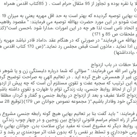
كه از طلا يا نقره بوده و تجاوز از 95 مثقال حرام است . ( 85كتاب اقدس همراه
)
در ديانت بها
اعت شودو در اين مورد حضرت بهاالله توصيه مي فرمايند: " مقصود رفاهي
اتحاد ناس است لذا هر چه در اين امورات ،مدارا شود ،احسن است"(كت
حقات ص 85 و 171)
الله مي فرمايند" در صورتي كه در هنگام عقد ،داماد قادر نباشد مهريه را 
به عروس ادا نمايد ، ماذون است قبض مجلس رد نمايد."(ص 70
،يادداشتها)
ا حظات در باب ازدواج
ي امر الله مي فرمايند: " سؤالي كه شما درباره دلبستگي زن و يا شوهر
ي غير از همسرش طرح كرده ايد . در تعاليم الهي به صراحت توضيح گرد
ه اين ترتيب كه سجيه عفت و تقوي مستلزم آن است كه چه پيش از ازدو
از آن از لحاظ روابط جنسي، يك زندگي تؤام با طهارت و تقوي داشته باشي
زدواج كاملا عفيف و بعد از ازدواج در روابط جنسي و گفتار و كردار، مطلقا 
شريك زندگي خود وفادار 
فرمايند: " بايد گفت بنا بر تعاليم بهايي هيچ گونه رابطه جنسي مشروع و 
ر از راه انجام مراسم قانوني ازدواج بين زوجين و در چهار چوب زندگي
. روابط ديگر نه مشروع است نه مفيد براي سلامت بدن. جوانان بهايي باي
س خودداري و تسلط بر نفس را كه بدون شك اثر سودمندي بر رشد و تك