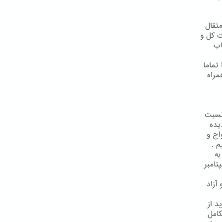
يي توصيه گرديده كه بهتر است به حد اقل مهريه يعني به ميزان 19 مثقال
ت كل و
اب
تماما
1 كتاب اقدس همراه
 نسبت
يده
اج و
م .
به
باشيم."( مجموعه نصوص جوانان ص 179)(توقيع 28 سپتامبر
آزاد
د از
امل