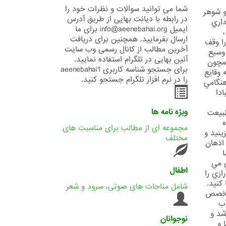
شما می توانید سوالات و نظرات خود را
و شوهر
در رابطه با دیانت بهایی از طریق آدرس
داري
ایمیل info@aeenebahai.org برای ما
ارسال بفرمایید. همچنین برای دریافت
ا وقف
آخرین مطالب از کانال رسمی وب سایت
 وسيع
آئین بهایی در تلگرام استفاده نمایید.
همچون
برای جستجو شناسه کاربری aeenebahai1
 وقايع
را در نرم افزار تلگرام جستجو کنید.
هنگامي
دا
ویژه نامه ها
طبيعت
ه
مجموعه ای از مطالب برای مناسبت های
ينيد و
مختلف
 اذهان
ي مي
اطفال
ازي را
كنيد.
شامل مناجات های صوتی، سرود و شعر
 مخصص
آب
شد و
نوجوانان
 و