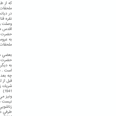
ملحقات
نقره قن
وصلت و 
اقدس م مل
حضرت بها
ملحقات 
بعضي مل
حضرت ول
به ديگر
است . ب
چه بعد 
قبل از ا
1941)
ونيز مي 
نيست مگ
زناشويي
طرفي در