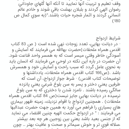
وقف تعليم و تربيت آنها نماييد تا آنكه آنها گلهاي جاوداني
رضوان الهي گردند و بلبلان بهشت باقي شوند و خادم عالم
انساني گردند و اثمار شجره حيات باشند."(به سوي كمال ص
180)
شرايط ازدواج
· در ديانت بهايي، تعدد زوجات نهي شده است ( ص 83 كتاب
اقدس همراه ملحقات)حضرت بهاالله مي فرمايند كه آسايش و
آسودگي خاطر وقتي ميسر است كه به همسر واحد قناعت شود.
آن حضرت در باره اين نكته در لوحي مي فرمايند كه انسان بايد
به نحوي عامل گردد كه سبب راحت و آسايش خود و همسرش
باشد .(ص166 كتاب اقدس همراه ملحقات، يادداشتها و
توضيحات كتاب اقدس) · شرط جواز ازدواج، آن است كه
طرفين يعني دختر و پسر به سن بلوغ شرعي يعني پانزده
سالگي رسيده باشند . نامزد شدن با دختري كه به سن بلوغ
نرسيده در ديانت بهايي جايز نيست(ص 84 كتاب اقدس همراه
ملحقات) . همچنين ازدواج با اقوام نزديك، زمينه ظهور بيماري
هاي بسياري را فراهم مي آورد به همين جهت حضرت عبدالبها
مي فرمايند : " در ازدواج حكمت الهيه چنين اقتضاء مي نمايد
كه از جنس بعيد باشد يعني بين زوجين هر چه بعد بيشتر
،سلاله قوي تر و خوش سيماتر و صحت و عافيت بهتر .. چون