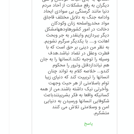
دیگران به رفع مشکلات از آحاد مردم
دنیا مانند گرسنگی بی سوادی ایحاد
وادامه جنگ به دلایل مختلف قاجاق
مواد مخدرواسلحه زنان وکودکان
دخالت در امور کشورهاودههامشکل
دیگر ببردازیم واینقدر به جر وبحث
اهانت و.... با یکدیگر سرگرم نشویم.
به نظر من دینی بر حق است که با
فطرت وعقل در تضاد نباشد.هدف
وسیله را توجیه نکند.انسانها را به جان
هم نیاندازدقتل وترور را محکوم
کندو... خلاصه کلام به تواند چنان
انسانها را تربییت کند که دنیای زیبا
توام باسلامتی از هر حیث وجهت
.وآخرتی نیک داشته باشند.من از همه
کسانیکه واقعا به فکر بشرییتندباعث
شکوفایی انسانها ورسیدن به دنیایی
امن و وسلامتی تلاش می کنند
متشکرم.
پاسخ