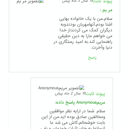
پیوند ثابت
15 سال 3 ماه پیش
مر یم
:
سلام.من با یک خانواده بهایی
اشنا بودم.آنهامهربان بودندوبه
دیگران کمک می کردنداز خدا
می خواهم مارا به دین حقیقی
راهنمایی کند.به امید رستگاری در
دنیا وآخرت.
پاسخ
پیوند ثابت
15 سال 2 ماه پیش
مریمAnonymous
پاسخ داده:
سلام. شما در ارایه نظر موافقین
ومخالفین صادق بوده اید.من از این
بابت خوشحالم.کاش می شد ما
انسانها به جای اثبات خودمان و نفی