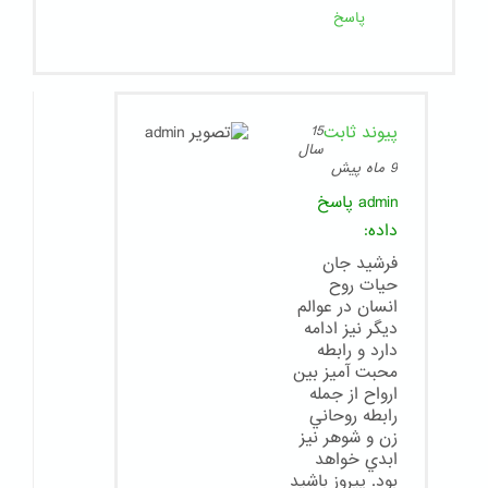
پاسخ
پیوند ثابت
15
سال
9 ماه پیش
admin
پاسخ
داده:
فرشيد جان
حيات روح
انسان در عوالم
ديگر نيز ادامه
دارد و رابطه
محبت آميز بين
ارواح از جمله
رابطه روحاني
زن و شوهر نيز
ابدي خواهد
بود. پيروز باشيد