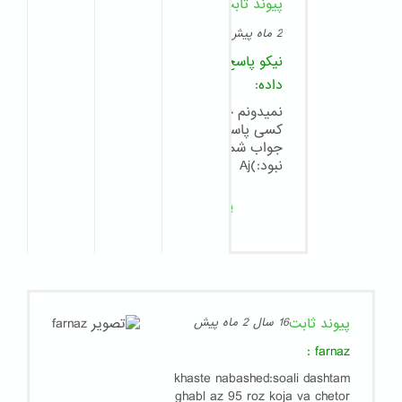
پیوند ثابت
8
سال
2 ماه پیش
نیکو
پاسخ
داده:
نمیدونم چرا
کسی پاسخگوی
جواب شما
نبود:)Aj
پاسخ
پیوند ثابت
16 سال 2 ماه پیش
:
farnaz
khaste nabashed:soali dashtam
ghabl az 95 roz koja va chetor