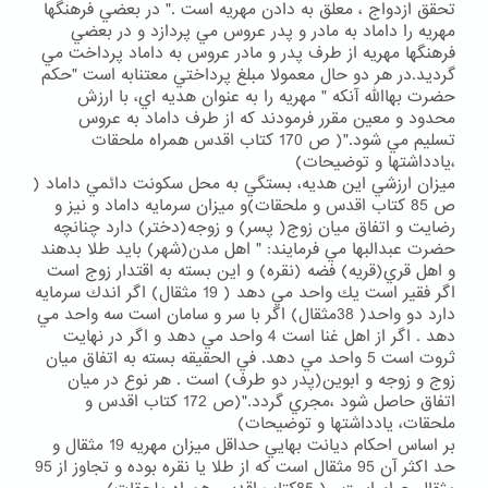
تحقق ازدواج ، معلق به دادن مهريه است ." در بعضي فرهنگها
مهريه را داماد به مادر و پدر عروس مي پردازد و در بعضي
فرهنگها مهريه از طرف پدر و مادر عروس به داماد پرداخت مي
گرديد.در هر دو حال معمولا مبلغ پرداختي معتنابه است "حكم
حضرت بهاالله آنكه " مهريه را به عنوان هديه اي، با ارزش
محدود و معين مقرر فرمودند كه از طرف داماد به عروس
تسليم مي شود."( ص 170 كتاب اقدس همراه ملحقات
،يادداشتها و توضيحات)
ميزان ارزشي اين هديه، بستگي به محل سكونت دائمي داماد (
ص 85 كتاب اقدس و ملحقات)و ميزان سرمايه داماد و نيز و
رضايت و اتفاق ميان زوج( پسر) و زوجه(دختر) دارد چنانچه
حضرت عبدالبها مي فرمايند: " اهل مدن(شهر) بايد طلا بدهند
و اهل قري(قريه) فضه (نقره) و اين بسته به اقتدار زوج است
اگر فقير است يك واحد مي دهد ( 19 مثقال) اگر اندك سرمايه
دارد دو واحد( 38مثقال) اگر با سر و سامان است سه واحد مي
دهد . اگر از اهل غنا است 4 واحد مي دهد و اگر در نهايت
ثروت است 5 واحد مي دهد. في الحقيقه بسته به اتفاق ميان
زوج و زوجه و ابوين(پدر دو طرف) است . هر نوع در ميان
اتفاق حاصل شود ،مجري گردد."(ص 172 كتاب اقدس و
ملحقات، يادداشتها و توضيحات)
بر اساس احكام ديانت بهايي حداقل ميزان مهريه 19 مثقال و
حد اكثر آن 95 مثقال است كه از طلا يا نقره بوده و تجاوز از 95