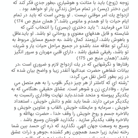
زوجه (زوج) بايد با متانت و هوشياري ،بطور جدي فكر كند كه
اين دختر (پسر) در تمام مراحل زندگي يار او خواهد بود .
ازدواج يك امر موقتي نيست . او روحي است كه بايد در تمام
ايام حيات با او همدم و مانوس باشد."( همان منبع ص 174)
لذا مي فرمايند :" بايد دختري (پسري) را انتخاب كني كه
شايسته و قابل هدفهاي معنوي و روحاني تو باشد. او بايدعاقل
و باهوش باشد، آرزومند كمال باشد ،به جميع مسايل مربوط به
زندگي تو علاقه مند باشدو در جميع مراحل حيات يار و شريك
تو باشد، رفيقي شفيق باشد ، داراي قلبي مهربان و سرور انگيز
باشد."(همان منبع ص 175)
رفتارها و نگرشهايي كه در يك ازدواج لازم و ضروري است ،در
بيانات شفاهي حضرت عبدالبها آنقدر زيبا و واضح بيان شده كه
در زير بطور كامل نقل مي گردد:
"رشته اي كه كاملتر از هر چيز ديگر ،قلوب را به هم متصل مي
سازد ، وفاداري زن و شوهر است. عشاق حقيقي ،هنگامي كه به
يكديگر پيوسته و متحد شدند،بايد نهايت وفاداري رانسبت به
يكديگر مرعي دارند. شما بايد علم و دانش خويش ، استعداد
خويش ، سرمايه و مايملك خويش ،القاب و عناوين خويش و
بالاخره جسم و روح خويش را وقف خدا ، حضرت بهاالله و
بالاخره وقف يكديگر سازيد . بگذاريد قلوبتان وسيع باشد .
وسيع به وسعت جهان الهي. نگذاريد كه ذره اي حسد بين شما
رخنه نمايد زيرا حسد همچون زهر كشنده ،جوهر و ذرات عشق