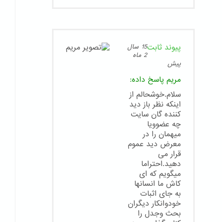
پیوند ثابت
15 سال
2 ماه
پیش
مریم
پاسخ داده:
سلام.خوشحالم از
اینکه نظر باز دید
کننده گان سایت
چه عضوویا
میهمان را در
معرض دید عموم
قرار می
دهید.احتراما
میگویم که ای
کاش ما انسانها
به جای اثبات
خودوانکار دیگران
بحث وجدل را