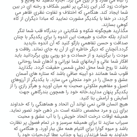
را تباه مي سازد و از بين مي برد. اجازه ندهيد كه وقايع و
حوادث زود گذر اين زندگي پر تغيير ،شكاف و رخنه اي در بين
شما ايجاد كند. هنگامي كه اختلاف و تفاوت نظري ظاهر مي
گردد، در خفا با يكديگر مشورت نماييد كه مبادا ديگران از كاه
كوهي بسازند.
مگذاريد هيچگونه شكوه و شكايتي در بندرگاه قلب شما لنگر
اندازد بلكه حالت و طبيعت اين اندوه را براي يكديگر با چنان
صداقت و حسن تفاهمي بازگو كنيد كه آن اندوه ،ناپديد
گردد.آنچنان كه ديگر خاطره اي از آن به جاي نماند. رفاقت و
مودت را برگزينيد و از حسادت و دو رويي روي برگردانيد بايد
افكار شما عالي و آرمانهاي شما نوراني و اذهان شما روحاني
باشد تا روح شما محل تجلي شمس حقيقت گردد. بگذاريد
قلوب شما همانند دو آيينه صاقي باشد كه ستاره هاي آسمان
عشق و جمال را در خود متجلي مي سازد. با يكديگر از آرزوهاي
اصيل و مفاهيم ملكوتي صحبت به ميان آوريد و هرگز رازي را از
يكديگر پنهان مداريد.خانه خود را همچون بندرگاهي جهت
آسايش و آرامش بنا كنيد.
هيچ انسان فاني نمي تواند آن اتحاد و هماهنگي را كه خداوند
براي زن و مرد مخصص داشته است ،در ذهن خود تصور نمايد.
هميشه اوقات درخت اتحاد خويش را با آب عشق و محبت
سيراب سازيد تا براي هميشه سرسبز و در تمام فصول پر نظارت
باشد و ميوه گوارا براي التيام همه ملل ببار آورد. و هنگامي كه
خداوند به شما فرزندان زيبا و جذاب عطا كرد،حيات خود را