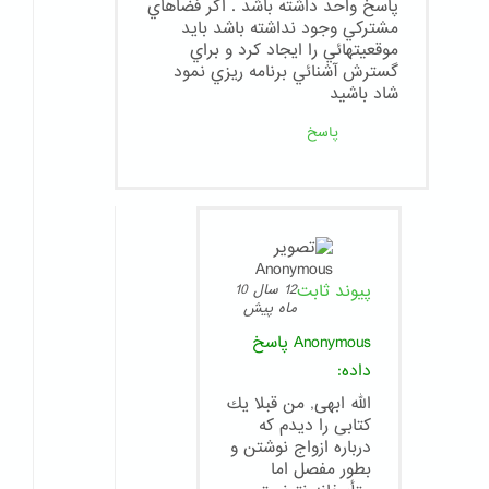
پاسخ واحد داشته باشد . اگر فضاهاي
مشتركي وجود نداشته باشد بايد
موقعيتهائي را ايجاد كرد و براي
گسترش آشنائي برنامه ريزي نمود
شاد باشيد
پاسخ
پیوند ثابت
12 سال 10
ماه پیش
Anonymous
پاسخ
داده:
الله ابهى, من قبلا يك
كتابى را ديدم كه
درباره ازواج نوشتن و
بطور مفصل اما