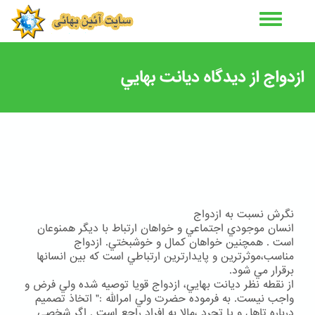
رفتن
به
محتوای
اصلی
ازدواج از ديدگاه ديانت بهايي
نگرش نسبت به ازدواج
انسان موجودي اجتماعي و خواهان ارتباط با ديگر همنوعان
است . همچنين خواهان كمال و خوشبختي. ازدواج
مناسب،موثرترين و پايدارترين ارتباطي است كه بين انسانها
برقرار مي شود.
از نقطه نظر ديانت بهايي، ازدواج قويا توصيه شده ولي فرض و
واجب نيست. به فرموده حضرت ولي امرالله :" اتخاذ تصميم
درباره تاهل و يا تجرد ،مالا به افراد راجع است . اگر شخصي