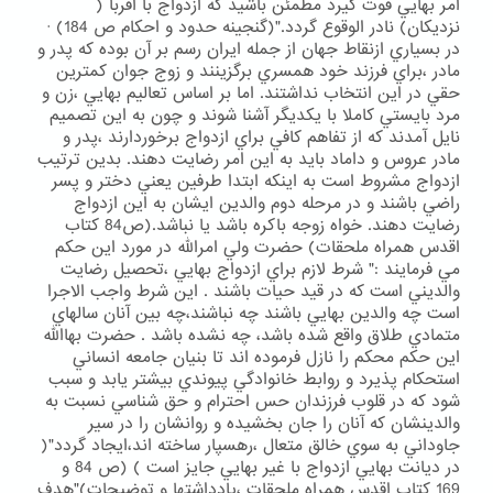
امر بهايي قوت گيرد مطمئن باشيد كه ازدواج با اقربا (
نزديكان) نادر الوقوع گردد."(گنجينه حدود و احكام ص 184) ·
در بسياري ازنقاط جهان از جمله ايران رسم بر آن بوده كه پدر و
مادر ،براي فرزند خود همسري برگزينند و زوج جوان كمترين
حقي در اين انتخاب نداشتند. اما بر اساس تعاليم بهايي ،زن و
مرد بايستي كاملا با يكديگر آشنا شوند و چون به اين تصميم
نايل آمدند كه از تفاهم كافي براي ازدواج برخوردارند ،پدر و
مادر عروس و داماد بايد به اين امر رضايت دهند. بدين ترتيب
ازدواج مشروط است به اينكه ابتدا طرفين يعني دختر و پسر
راضي باشند و در مرحله دوم والدين ايشان به اين ازدواج
رضايت دهند. خواه زوجه باكره باشد يا نباشد.(ص84 كتاب
اقدس همراه ملحقات) حضرت ولي امرالله در مورد اين حكم
مي فرمايند :" شرط لازم براي ازدواج بهايي ،تحصيل رضايت
والديني است كه در قيد حيات باشند . اين شرط واجب الاجرا
است چه والدين بهايي باشند چه نباشند،چه بين آنان سالهاي
متمادي طلاق واقع شده باشد، چه نشده باشد . حضرت بهاالله
اين حكم محكم را نازل فرموده اند تا بنيان جامعه انساني
استحكام پذيرد و روابط خانوادگي پيوندي بيشتر يابد و سبب
شود كه در قلوب فرزندان حس احترام و حق شناسي نسبت به
والدينشان كه آنان را جان بخشيده و روانشان را در سير
جاوداني به سوي خالق متعال ،رهسپار ساخته اند،ايجاد گردد"(
در ديانت بهايي ازدواج با غير بهايي جايز است ) (ص 84 و
169 كتاب اقدس همراه ملحقات ،يادداشتها و توضيحات)"هدف