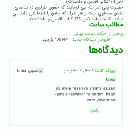
(ص174كتاب اقدس و ملحقات)
حضرت ولي امر الله مي فرمايند كه حقوق طرفين در تقاضاي
طلاق ،مساوي است و هر طرف كه طلاق را قطعا لازم داند،مي
تواند تقاضا نمايد.(ص 175 كتاب اقدس و ملحقات)
مطالب سایت
برخی از احکام دیانت بهائی
افزودن دیدگاه جدید
109144 بازدید
دیدگاه‌ها
پیوند ثابت
17 سال 7 ماه پیش
:
taeid
az etela resaniye shoma azizan
kamale tashakor ra daram. hagh
yaro yavaretan
پاسخ