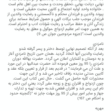
نهايي ديانت بهايي ،تحقق وحدت و محبت بين اهل عالم است
. خانواده واحد اوليه اجتماع و كانون محبت حقيقي است و
پيوند والدين و فرزندان محكم و ناگسستني و رضايت والدين از
فرزندان موجب جلب بركات الهي و حصول شرايط مساعد براي
زندگي آنان و حفظ مراتب و رعايت شؤنات ادب و احترام است.
به همين جهت امر عظيم ازدواج ،موكول و معلق به رضايت
والدين است."(جزوه مزدوجين جوان ص 9)
نامزدي
بعد از آنكه تصميم نهايي توسط دختر و پسر گرفته شدو
رضايت والدين آنها اتخاذ گرديد ،همان حين تاريخ نامزدي آغاز
و به دوستان و آشنايان اعلان مي گردد. حضرت بهاالله دوران
نامزدي را 95 روز معين فرموده اند حضرت عبدالبها در اين مورد
و علت آن مي فرمايند:" در قديم بعد از قرار و تعيين بلكه عقد و
كابين ،مدتي مديده ،زفاف تاخير مي شد و از اين جهت
محذورات كليه حاصل مي گشت . حال نص كتاب اين است.
چون ازدواج و اقتران زوج و زوجه مقرر گردد يعني اين دختر به
نام اين پسر شد و اقتران قطعي شد،به جهت تهيه و تدارك
جهاز و ساير امور بيش از 95 روز مهلت جايز نه "(گنجينه حدود
و احكام ص 167)
مهريه