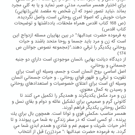
براي اختيار همسر مناسب، مدتي صبر نمايد و يا به كلي مجرد
بماند ،نبايد تصور نمود كه آن شخص به مقصد غايي(نهايي)
حيات خويش كه اصولا امري روحاني است، واصل نگرديده.
(ص 168 كتاب اقدس همراه ملحقات، يادداشتها و توضيحات
كتاب اقدس)
به فرموده حضرت عبدالبها:" در بين بهاييان مسئله ازدواج اين
است كه زن و مرد بايد جسما و روحا متحد باشند و حيات
روحاني يكديگر را ترقي دهند."(مجموعه نصوص جوانان ص
174)
از ديدگاه ديانت بهايي ،انسان موجودي است داراي دو جنبه
جسماني و روحاني.
اصل اساسي ،روح انسان است و جسم، وسيله اي است براي
تقويت و ترقي و ظهور قواي روحاني . و حيات جسماني انسان
وسيله اي است براي اعتلاي خصوصيات و استعدادهاي روحاني
و رسيدن به كمال معنوي.
زن و مرد مكمل يكديگرند و همديگر را تكميل مي كنند تا
كانوني گرم و صميمي براي تشكيل عائله و دوام و بقاي نسل و
تكامل روحاني يكديگر فراهم آورند.
همسر مناسب ،مكملي قوي و توانا است. همچون بال براي يك
پرنده . او كسي است كه در سفر زندگي به شما مي پيوندد و تا
آخر حيات ،شريك و سهيم غم و شادي و همدم ابدي شما مي
گردد. به فرموده حضرت عبدالبها :" مرد(زن) قبل از انتخاب