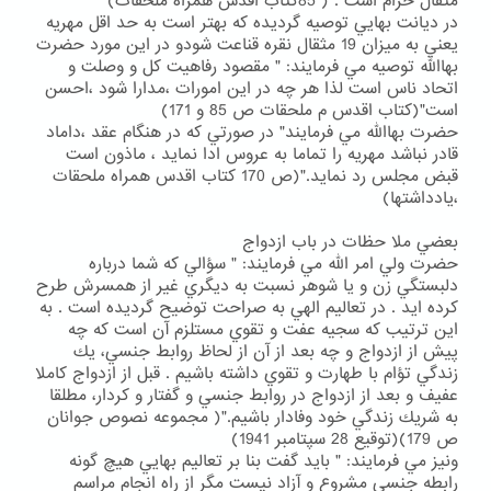
مثقال حرام است . ( 85كتاب اقدس همراه ملحقات)
در ديانت بهايي توصيه گرديده كه بهتر است به حد اقل مهريه
يعني به ميزان 19 مثقال نقره قناعت شودو در اين مورد حضرت
بهاالله توصيه مي فرمايند: " مقصود رفاهيت كل و وصلت و
اتحاد ناس است لذا هر چه در اين امورات ،مدارا شود ،احسن
است"(كتاب اقدس م ملحقات ص 85 و 171)
حضرت بهاالله مي فرمايند" در صورتي كه در هنگام عقد ،داماد
قادر نباشد مهريه را تماما به عروس ادا نمايد ، ماذون است
قبض مجلس رد نمايد."(ص 170 كتاب اقدس همراه ملحقات
،يادداشتها)
بعضي ملا حظات در باب ازدواج
حضرت ولي امر الله مي فرمايند: " سؤالي كه شما درباره
دلبستگي زن و يا شوهر نسبت به ديگري غير از همسرش طرح
كرده ايد . در تعاليم الهي به صراحت توضيح گرديده است . به
اين ترتيب كه سجيه عفت و تقوي مستلزم آن است كه چه
پيش از ازدواج و چه بعد از آن از لحاظ روابط جنسي، يك
زندگي تؤام با طهارت و تقوي داشته باشيم . قبل از ازدواج كاملا
عفيف و بعد از ازدواج در روابط جنسي و گفتار و كردار، مطلقا
به شريك زندگي خود وفادار باشيم."( مجموعه نصوص جوانان
ص 179)(توقيع 28 سپتامبر 1941)
ونيز مي فرمايند: " بايد گفت بنا بر تعاليم بهايي هيچ گونه
رابطه جنسي مشروع و آزاد نيست مگر از راه انجام مراسم