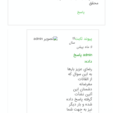
محقق
پاسخ
پیوند ثابت
15
سال
9 ماه پیش
admin
پاسخ
داده:
رضاي عزيز بارها
به اين سوال كه
از القائات
مغرضانه
دشمنان اين
آئين نشأت
گرفته پاسخ داده
شده و بار ديگر
نيز به جهت شما