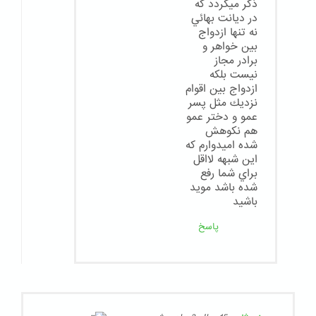
ذكر ميگردد كه
در ديانت بهائي
نه تنها ازدواج
بين خواهر و
برادر مجاز
نيست بلكه
ازدواج بين اقوام
نزديك مثل پسر
عمو و دختر عمو
هم نكوهش
شده اميدوارم كه
اين شبهه لااقل
براي شما رفع
شده باشد مويد
باشيد
پاسخ