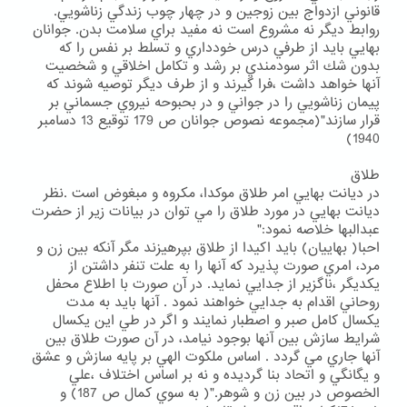
قانوني ازدواج بين زوجين و در چهار چوب زندگي زناشويي.
روابط ديگر نه مشروع است نه مفيد براي سلامت بدن. جوانان
بهايي بايد از طرفي درس خودداري و تسلط بر نفس را كه
بدون شك اثر سودمندي بر رشد و تكامل اخلاقي و شخصيت
آنها خواهد داشت ،فرا گيرند و از طرف ديگر توصيه شوند كه
پيمان زناشويي را در جواني و در بحبوحه نيروي جسماني بر
قرار سازند"(مجموعه نصوص جوانان ص 179 توقيع 13 دسامبر
1940)
طلاق
در ديانت بهايي امر طلاق موكدا، مكروه و مبغوض است .نظر
ديانت بهايي در مورد طلاق را مي توان در بيانات زير از حضرت
عبدالبها خلاصه نمود:"
احبا( بهاييان) بايد اكيدا از طلاق بپرهيزند مگر آنكه بين زن و
مرد، امري صورت پذيرد كه آنها را به علت تنفر داشتن از
يكديگر ،ناگزير از جدايي نمايد. در آن صورت با اطلاع محفل
روحاني اقدام به جدايي خواهند نمود . آنها بايد به مدت
يكسال كامل صبر و اصطبار نمايند و اگر در طي اين يكسال
شرايط سازش بين آنها بوجود نيامد، در آن صورت طلاق بين
آنها جاري مي گردد . اساس ملكوت الهي بر پايه سازش و عشق
و يگانگي و اتحاد بنا گرديده و نه بر اساس اختلاف ،علي
الخصوص در بين زن و شوهر."( به سوي كمال ص 187) و