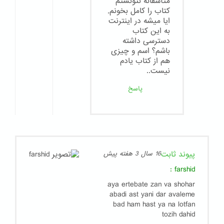
متأسفانه نتونستم
كتاب را كامل بخونم,
ايا ميشه در اينترنت
به اين كتاب
دسترسى داشته
باشم؟ اسم و چيزى
هم از كتاب يادم
نيست..
پاسخ
پیوند ثابت
16 سال 3 هفته پیش
:
farshid
aya ertebate zan va shohar
abadi ast yani dar avaleme
bad ham hast ya na lotfan
tozih dahid