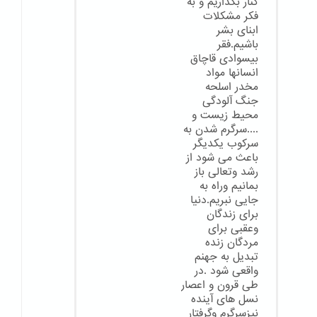
کنار بگذاریم و به
فکر مشکلات
ابنای بشر
باشیم.فقر
بیسوادی قاچاق
انسانها مواد
مخدر اسلحه
جنگ آلودگی
محیط زیست و
....سرگرم شدن به
سرکوب یکدیگر
باعث می شود از
رشد وتعالی باز
بمانیم وراه به
جایی نبریم.دنیا
برای زندگان
وعقبی برای
مردگان زنده
تبدیل به جهنم
واقعی شود .در
طی قرون و اعصار
نسل های آینده
نیزسرگرم وگرفتار