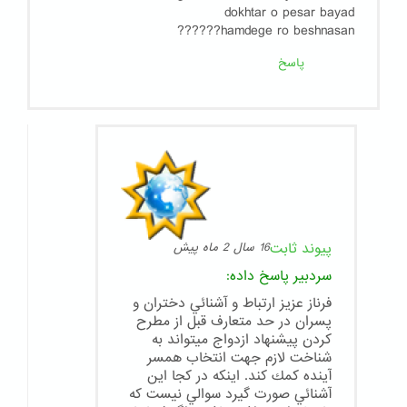
dokhtar o pesar bayad
hamdege ro beshnasan??????
پاسخ
پیوند ثابت
16 سال 2 ماه پیش
سردبیر
پاسخ داده:
فرناز عزيز ارتباط و آشنائي دختران و
پسران در حد متعارف قبل از مطرح
كردن پيشنهاد ازدواج ميتواند به
شناخت لازم جهت انتخاب همسر
آينده كمك كند. اينكه در كجا اين
آشنائي صورت گيرد سوالي نيست كه