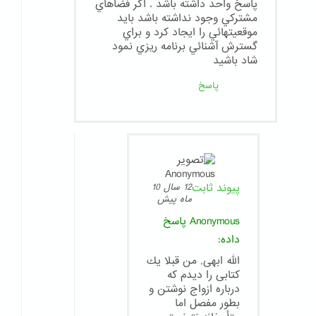
پاسخ واحد داشته باشد . اگر فضاهاي
مشتركي وجود نداشته باشد بايد
موقعيتهائي را ايجاد كرد و براي
گسترش آشنائي برنامه ريزي نمود
شاد باشيد
پاسخ
پیوند ثابت
12 سال 10
ماه پیش
Anonymous
پاسخ
داده:
الله ابهى, من قبلا يك
كتابى را ديدم كه
درباره ازواج نوشتن و
بطور مفصل اما