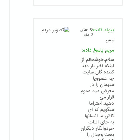
پیوند ثابت
15 سال
2 ماه
پیش
مریم
پاسخ داده:
سلام.خوشحالم از
اینکه نظر باز دید
کننده گان سایت
چه عضوویا
میهمان را در
معرض دید عموم
قرار می
دهید.احتراما
میگویم که ای
کاش ما انسانها
به جای اثبات
خودوانکار دیگران
بحث وجدل را