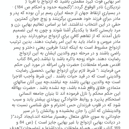
امر بهايي قوت گيرد مطمئن باشيد كه ازدواج با اقربا (
نزديكان) نادر الوقوع گردد."(گنجينه حدود و احكام ص 184) ·
در بسياري ازنقاط جهان از جمله ايران رسم بر آن بوده كه پدر و
مادر ،براي فرزند خود همسري برگزينند و زوج جوان كمترين
حقي در اين انتخاب نداشتند. اما بر اساس تعاليم بهايي ،زن و
مرد بايستي كاملا با يكديگر آشنا شوند و چون به اين تصميم
نايل آمدند كه از تفاهم كافي براي ازدواج برخوردارند ،پدر و
مادر عروس و داماد بايد به اين امر رضايت دهند. بدين ترتيب
ازدواج مشروط است به اينكه ابتدا طرفين يعني دختر و پسر
راضي باشند و در مرحله دوم والدين ايشان به اين ازدواج
رضايت دهند. خواه زوجه باكره باشد يا نباشد.(ص84 كتاب
اقدس همراه ملحقات) حضرت ولي امرالله در مورد اين حكم
مي فرمايند :" شرط لازم براي ازدواج بهايي ،تحصيل رضايت
والديني است كه در قيد حيات باشند . اين شرط واجب الاجرا
است چه والدين بهايي باشند چه نباشند،چه بين آنان سالهاي
متمادي طلاق واقع شده باشد، چه نشده باشد . حضرت بهاالله
اين حكم محكم را نازل فرموده اند تا بنيان جامعه انساني
استحكام پذيرد و روابط خانوادگي پيوندي بيشتر يابد و سبب
شود كه در قلوب فرزندان حس احترام و حق شناسي نسبت به
والدينشان كه آنان را جان بخشيده و روانشان را در سير
جاوداني به سوي خالق متعال ،رهسپار ساخته اند،ايجاد گردد"(
در ديانت بهايي ازدواج با غير بهايي جايز است ) (ص 84 و
169 كتاب اقدس همراه ملحقات ،يادداشتها و توضيحات)"هدف