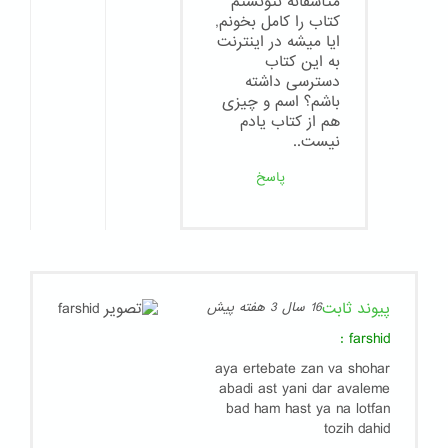
متأسفانه نتونستم
كتاب را كامل بخونم,
ايا ميشه در اينترنت
به اين كتاب
دسترسى داشته
باشم؟ اسم و چيزى
هم از كتاب يادم
نيست..
پاسخ
پیوند ثابت
16 سال 3 هفته پیش
:
farshid
aya ertebate zan va shohar
abadi ast yani dar avaleme
bad ham hast ya na lotfan
tozih dahid