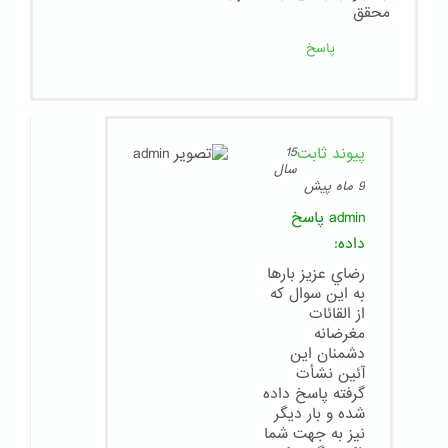
محقق
پاسخ
پیوند ثابت
15
سال
9 ماه پیش
admin
پاسخ
داده:
رضاي عزيز بارها
به اين سوال كه
از القائات
مغرضانه
دشمنان اين
آئين نشأت
گرفته پاسخ داده
شده و بار ديگر
نيز به جهت شما