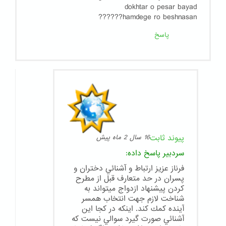
dokhtar o pesar bayad
hamdege ro beshnasan??????
پاسخ
پیوند ثابت
16 سال 2 ماه پیش
سردبیر
پاسخ داده:
فرناز عزيز ارتباط و آشنائي دختران و
پسران در حد متعارف قبل از مطرح
كردن پيشنهاد ازدواج ميتواند به
شناخت لازم جهت انتخاب همسر
آينده كمك كند. اينكه در كجا اين
آشنائي صورت گيرد سوالي نيست كه