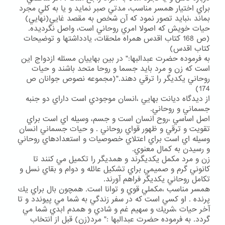
براي اختيار همسر مناسب، مدتي صبر نمايد و يا به كلي مجرد
بماند ،نبايد تصور نمود كه آن شخص به مقصد غايي(نهايي)
حيات خويش كه اصولا امري روحاني است، واصل نگرديده.
(ص 168 كتاب اقدس همراه ملحقات، يادداشتها و توضيحات
كتاب اقدس)
به فرموده حضرت عبدالبها:" در بين بهاييان مسئله ازدواج اين
است كه زن و مرد بايد جسما و روحا متحد باشند و حيات
روحاني يكديگر را ترقي دهند."(مجموعه نصوص جوانان ص
174)
از ديدگاه ديانت بهايي ،انسان موجودي است داراي دو جنبه
جسماني و روحاني.
اصل اساسي ،روح انسان است و جسم، وسيله اي است براي
تقويت و ترقي و ظهور قواي روحاني . و حيات جسماني انسان
وسيله اي است براي اعتلاي خصوصيات و استعدادهاي روحاني
و رسيدن به كمال معنوي.
زن و مرد مكمل يكديگرند و همديگر را تكميل مي كنند تا
كانوني گرم و صميمي براي تشكيل عائله و دوام و بقاي نسل و
تكامل روحاني يكديگر فراهم آورند.
همسر مناسب ،مكملي قوي و توانا است. همچون بال براي يك
پرنده . او كسي است كه در سفر زندگي به شما مي پيوندد و تا
آخر حيات ،شريك و سهيم غم و شادي و همدم ابدي شما مي
گردد. به فرموده حضرت عبدالبها :" مرد(زن) قبل از انتخاب