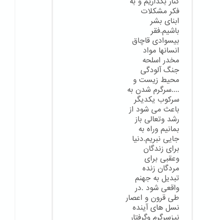
کنار بگذاریم و به
فکر مشکلات
ابنای بشر
باشیم.فقر
بیسوادی قاچاق
انسانها مواد
مخدر اسلحه
جنگ آلودگی
محیط زیست و
....سرگرم شدن به
سرکوب یکدیگر
باعث می شود از
رشد وتعالی باز
بمانیم وراه به
جایی نبریم.دنیا
برای زندگان
وعقبی برای
مردگان زنده
تبدیل به جهنم
واقعی شود .در
طی قرون و اعصار
نسل های آینده
نیزسرگرم وگرفتار