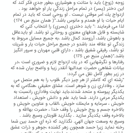
زوجه (زوج) بايد با متانت و هوشياري ،بطور جدي فكر كند كه
اين دختر (پسر) در تمام مراحل زندگي يار او خواهد بود .
ازدواج يك امر موقتي نيست . او روحي است كه بايد در تمام
ايام حيات با او همدم و مانوس باشد."( همان منبع ص 174)
لذا مي فرمايند :" بايد دختري (پسري) را انتخاب كني كه
شايسته و قابل هدفهاي معنوي و روحاني تو باشد. او بايدعاقل
و باهوش باشد، آرزومند كمال باشد ،به جميع مسايل مربوط به
زندگي تو علاقه مند باشدو در جميع مراحل حيات يار و شريك
تو باشد، رفيقي شفيق باشد ، داراي قلبي مهربان و سرور انگيز
باشد."(همان منبع ص 175)
رفتارها و نگرشهايي كه در يك ازدواج لازم و ضروري است ،در
بيانات شفاهي حضرت عبدالبها آنقدر زيبا و واضح بيان شده كه
در زير بطور كامل نقل مي گردد:
"رشته اي كه كاملتر از هر چيز ديگر ،قلوب را به هم متصل مي
سازد ، وفاداري زن و شوهر است. عشاق حقيقي ،هنگامي كه به
يكديگر پيوسته و متحد شدند،بايد نهايت وفاداري رانسبت به
يكديگر مرعي دارند. شما بايد علم و دانش خويش ، استعداد
خويش ، سرمايه و مايملك خويش ،القاب و عناوين خويش و
بالاخره جسم و روح خويش را وقف خدا ، حضرت بهاالله و
بالاخره وقف يكديگر سازيد . بگذاريد قلوبتان وسيع باشد .
وسيع به وسعت جهان الهي. نگذاريد كه ذره اي حسد بين شما
رخنه نمايد زيرا حسد همچون زهر كشنده ،جوهر و ذرات عشق