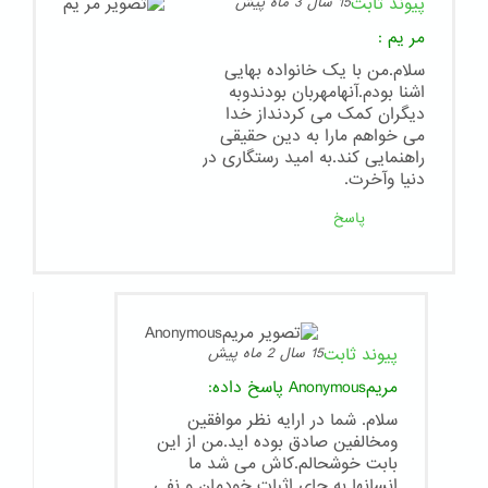
پیوند ثابت
15 سال 3 ماه پیش
مر یم
:
سلام.من با یک خانواده بهایی
اشنا بودم.آنهامهربان بودندوبه
دیگران کمک می کردنداز خدا
می خواهم مارا به دین حقیقی
راهنمایی کند.به امید رستگاری در
دنیا وآخرت.
پاسخ
پیوند ثابت
15 سال 2 ماه پیش
مریمAnonymous
پاسخ داده:
سلام. شما در ارایه نظر موافقین
ومخالفین صادق بوده اید.من از این
بابت خوشحالم.کاش می شد ما
انسانها به جای اثبات خودمان و نفی