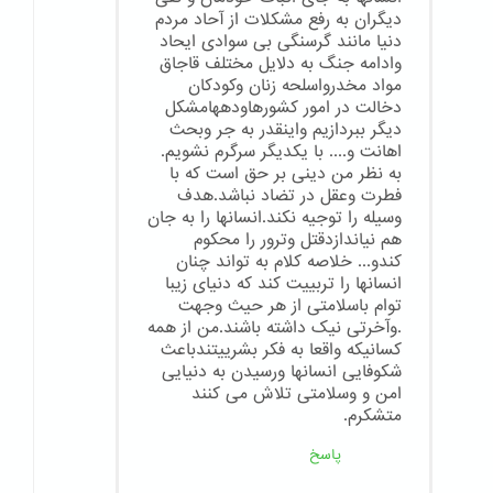
دیگران به رفع مشکلات از آحاد مردم
دنیا مانند گرسنگی بی سوادی ایحاد
وادامه جنگ به دلایل مختلف قاجاق
مواد مخدرواسلحه زنان وکودکان
دخالت در امور کشورهاودههامشکل
دیگر ببردازیم واینقدر به جر وبحث
اهانت و.... با یکدیگر سرگرم نشویم.
به نظر من دینی بر حق است که با
فطرت وعقل در تضاد نباشد.هدف
وسیله را توجیه نکند.انسانها را به جان
هم نیاندازدقتل وترور را محکوم
کندو... خلاصه کلام به تواند چنان
انسانها را تربییت کند که دنیای زیبا
توام باسلامتی از هر حیث وجهت
.وآخرتی نیک داشته باشند.من از همه
کسانیکه واقعا به فکر بشرییتندباعث
شکوفایی انسانها ورسیدن به دنیایی
امن و وسلامتی تلاش می کنند
متشکرم.
پاسخ