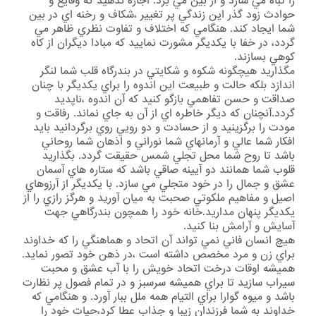
را تباه مي سازد و از بين مي برد. اجازه ندهيد كه وقايع و
حوادث زود گذر اين زندگي پر تغيير ،شكاف و رخنه اي در بين
شما ايجاد كند. هنگامي كه اختلاف و تفاوت نظري ظاهر مي
گردد، در خفا با يكديگر مشورت نماييد كه مبادا ديگران از كاه
كوهي بسازند.
مگذاريد هيچگونه شكوه و شكايتي در بندرگاه قلب شما لنگر
اندازد بلكه حالت و طبيعت اين اندوه را براي يكديگر با چنان
صداقت و حسن تفاهمي بازگو كنيد كه آن اندوه ،ناپديد
گردد.آنچنان كه ديگر خاطره اي از آن به جاي نماند. رفاقت و
مودت را برگزينيد و از حسادت و دو رويي روي برگردانيد بايد
افكار شما عالي و آرمانهاي شما نوراني و اذهان شما روحاني
باشد تا روح شما محل تجلي شمس حقيقت گردد. بگذاريد
قلوب شما همانند دو آيينه صاقي باشد كه ستاره هاي آسمان
عشق و جمال را در خود متجلي مي سازد. با يكديگر از آرزوهاي
اصيل و مفاهيم ملكوتي صحبت به ميان آوريد و هرگز رازي را از
يكديگر پنهان مداريد.خانه خود را همچون بندرگاهي جهت
آسايش و آرامش بنا كنيد.
هيچ انسان فاني نمي تواند آن اتحاد و هماهنگي را كه خداوند
براي زن و مرد مخصص داشته است ،در ذهن خود تصور نمايد.
هميشه اوقات درخت اتحاد خويش را با آب عشق و محبت
سيراب سازيد تا براي هميشه سرسبز و در تمام فصول پر نظارت
باشد و ميوه گوارا براي التيام همه ملل ببار آورد. و هنگامي كه
خداوند به شما فرزندان زيبا و جذاب عطا كرد،حيات خود را