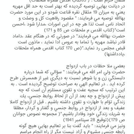
مثقال حرام است . ( 85كتاب اقدس همراه ملحقات)
در ديانت بهايي توصيه گرديده كه بهتر است به حد اقل مهريه
يعني به ميزان 19 مثقال نقره قناعت شودو در اين مورد حضرت
بهاالله توصيه مي فرمايند: " مقصود رفاهيت كل و وصلت و
اتحاد ناس است لذا هر چه در اين امورات ،مدارا شود ،احسن
است"(كتاب اقدس م ملحقات ص 85 و 171)
حضرت بهاالله مي فرمايند" در صورتي كه در هنگام عقد ،داماد
قادر نباشد مهريه را تماما به عروس ادا نمايد ، ماذون است
قبض مجلس رد نمايد."(ص 170 كتاب اقدس همراه ملحقات
،يادداشتها)
بعضي ملا حظات در باب ازدواج
حضرت ولي امر الله مي فرمايند: " سؤالي كه شما درباره
دلبستگي زن و يا شوهر نسبت به ديگري غير از همسرش طرح
كرده ايد . در تعاليم الهي به صراحت توضيح گرديده است . به
اين ترتيب كه سجيه عفت و تقوي مستلزم آن است كه چه
پيش از ازدواج و چه بعد از آن از لحاظ روابط جنسي، يك
زندگي تؤام با طهارت و تقوي داشته باشيم . قبل از ازدواج كاملا
عفيف و بعد از ازدواج در روابط جنسي و گفتار و كردار، مطلقا
به شريك زندگي خود وفادار باشيم."( مجموعه نصوص جوانان
ص 179)(توقيع 28 سپتامبر 1941)
ونيز مي فرمايند: " بايد گفت بنا بر تعاليم بهايي هيچ گونه
رابطه جنسي مشروع و آزاد نيست مگر از راه انجام مراسم