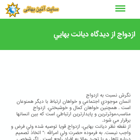
رفتن
به
محتوای
اصلی
ازدواج از ديدگاه ديانت بهايي
نگرش نسبت به ازدواج
انسان موجودي اجتماعي و خواهان ارتباط با ديگر همنوعان
است . همچنين خواهان كمال و خوشبختي. ازدواج
مناسب،موثرترين و پايدارترين ارتباطي است كه بين انسانها
برقرار مي شود.
از نقطه نظر ديانت بهايي، ازدواج قويا توصيه شده ولي فرض و
واجب نيست. به فرموده حضرت ولي امرالله :" اتخاذ تصميم
درباره تاهل و يا تجرد ،مالا به افراد راجع است . اگر شخصي