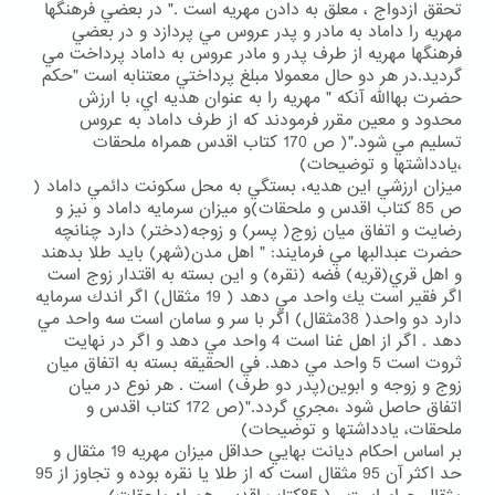
تحقق ازدواج ، معلق به دادن مهريه است ." در بعضي فرهنگها
مهريه را داماد به مادر و پدر عروس مي پردازد و در بعضي
فرهنگها مهريه از طرف پدر و مادر عروس به داماد پرداخت مي
گرديد.در هر دو حال معمولا مبلغ پرداختي معتنابه است "حكم
حضرت بهاالله آنكه " مهريه را به عنوان هديه اي، با ارزش
محدود و معين مقرر فرمودند كه از طرف داماد به عروس
تسليم مي شود."( ص 170 كتاب اقدس همراه ملحقات
،يادداشتها و توضيحات)
ميزان ارزشي اين هديه، بستگي به محل سكونت دائمي داماد (
ص 85 كتاب اقدس و ملحقات)و ميزان سرمايه داماد و نيز و
رضايت و اتفاق ميان زوج( پسر) و زوجه(دختر) دارد چنانچه
حضرت عبدالبها مي فرمايند: " اهل مدن(شهر) بايد طلا بدهند
و اهل قري(قريه) فضه (نقره) و اين بسته به اقتدار زوج است
اگر فقير است يك واحد مي دهد ( 19 مثقال) اگر اندك سرمايه
دارد دو واحد( 38مثقال) اگر با سر و سامان است سه واحد مي
دهد . اگر از اهل غنا است 4 واحد مي دهد و اگر در نهايت
ثروت است 5 واحد مي دهد. في الحقيقه بسته به اتفاق ميان
زوج و زوجه و ابوين(پدر دو طرف) است . هر نوع در ميان
اتفاق حاصل شود ،مجري گردد."(ص 172 كتاب اقدس و
ملحقات، يادداشتها و توضيحات)
بر اساس احكام ديانت بهايي حداقل ميزان مهريه 19 مثقال و
حد اكثر آن 95 مثقال است كه از طلا يا نقره بوده و تجاوز از 95