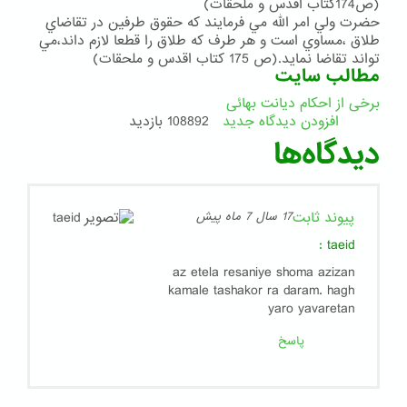
(ص174كتاب اقدس و ملحقات)
حضرت ولي امر الله مي فرمايند كه حقوق طرفين در تقاضاي
طلاق ،مساوي است و هر طرف كه طلاق را قطعا لازم داند،مي
تواند تقاضا نمايد.(ص 175 كتاب اقدس و ملحقات)
مطالب سایت
برخی از احکام دیانت بهائی
افزودن دیدگاه جدید
108892 بازدید
دیدگاه‌ها
پیوند ثابت
17 سال 7 ماه پیش
:
taeid
az etela resaniye shoma azizan
kamale tashakor ra daram. hagh
yaro yavaretan
پاسخ