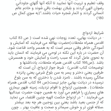
وقف تعليم و تربيت آنها نماييد تا آنكه آنها گلهاي جاوداني
رضوان الهي گردند و بلبلان بهشت باقي شوند و خادم عالم
انساني گردند و اثمار شجره حيات باشند."(به سوي كمال ص
180)
شرايط ازدواج
· در ديانت بهايي، تعدد زوجات نهي شده است ( ص 83 كتاب
اقدس همراه ملحقات)حضرت بهاالله مي فرمايند كه آسايش و
آسودگي خاطر وقتي ميسر است كه به همسر واحد قناعت شود.
آن حضرت در باره اين نكته در لوحي مي فرمايند كه انسان بايد
به نحوي عامل گردد كه سبب راحت و آسايش خود و همسرش
باشد .(ص166 كتاب اقدس همراه ملحقات، يادداشتها و
توضيحات كتاب اقدس) · شرط جواز ازدواج، آن است كه
طرفين يعني دختر و پسر به سن بلوغ شرعي يعني پانزده
سالگي رسيده باشند . نامزد شدن با دختري كه به سن بلوغ
نرسيده در ديانت بهايي جايز نيست(ص 84 كتاب اقدس همراه
ملحقات) . همچنين ازدواج با اقوام نزديك، زمينه ظهور بيماري
هاي بسياري را فراهم مي آورد به همين جهت حضرت عبدالبها
مي فرمايند : " در ازدواج حكمت الهيه چنين اقتضاء مي نمايد
كه از جنس بعيد باشد يعني بين زوجين هر چه بعد بيشتر
،سلاله قوي تر و خوش سيماتر و صحت و عافيت بهتر .. چون