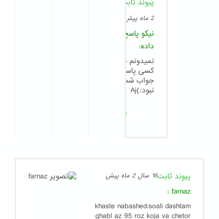
پیوند ثابت
8
سال
2 ماه پیش
نیکو
پاسخ
داده:
نمیدونم چرا
کسی پاسخگوی
جواب شما
نبود:)Aj
پاسخ
پیوند ثابت
16 سال 2 ماه پیش
:
farnaz
khaste nabashed:soali dashtam
ghabl az 95 roz koja va chetor