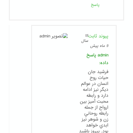
پاسخ
پیوند ثابت
15
سال
9 ماه پیش
admin
پاسخ
داده:
فرشيد جان
حيات روح
انسان در عوالم
ديگر نيز ادامه
دارد و رابطه
محبت آميز بين
ارواح از جمله
رابطه روحاني
زن و شوهر نيز
ابدي خواهد
بود. پيروز باشيد