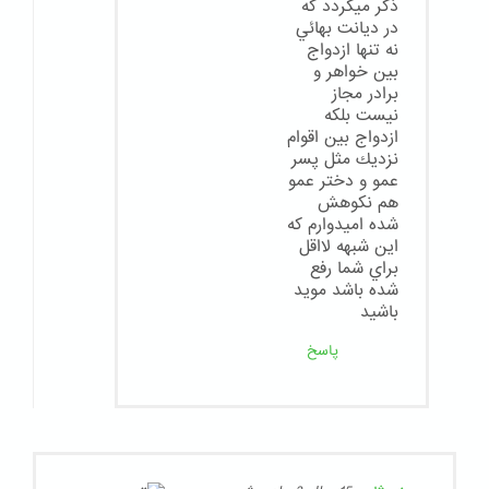
ذكر ميگردد كه
در ديانت بهائي
نه تنها ازدواج
بين خواهر و
برادر مجاز
نيست بلكه
ازدواج بين اقوام
نزديك مثل پسر
عمو و دختر عمو
هم نكوهش
شده اميدوارم كه
اين شبهه لااقل
براي شما رفع
شده باشد مويد
باشيد
پاسخ