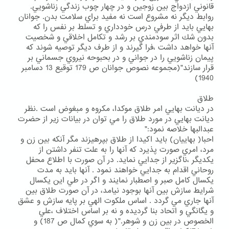
قانوني ازدواج بين زوجين و در چهار چوب زندگي زناشويي.
روابط ديگر نه مشروع است نه مفيد براي سلامت بدن. جوانان
بهايي بايد از طرفي درس خودداري و تسلط بر نفس را كه
بدون شك اثر سودمندي بر رشد و تكامل اخلاقي و شخصيت
آنها خواهد داشت ،فرا گيرند و از طرف ديگر توصيه شوند كه
پيمان زناشويي را در جواني و در بحبوحه نيروي جسماني بر
قرار سازند"(مجموعه نصوص جوانان ص 179 توقيع 13 دسامبر
1940)
طلاق
در ديانت بهايي امر طلاق موكدا، مكروه و مبغوض است .نظر
ديانت بهايي در مورد طلاق را مي توان در بيانات زير از حضرت
عبدالبها خلاصه نمود:"
احبا( بهاييان) بايد اكيدا از طلاق بپرهيزند مگر آنكه بين زن و
مرد، امري صورت پذيرد كه آنها را به علت تنفر داشتن از
يكديگر ،ناگزير از جدايي نمايد. در آن صورت با اطلاع محفل
روحاني اقدام به جدايي خواهند نمود . آنها بايد به مدت
يكسال كامل صبر و اصطبار نمايند و اگر در طي اين يكسال
شرايط سازش بين آنها بوجود نيامد، در آن صورت طلاق بين
آنها جاري مي گردد . اساس ملكوت الهي بر پايه سازش و عشق
و يگانگي و اتحاد بنا گرديده و نه بر اساس اختلاف ،علي
الخصوص در بين زن و شوهر."( به سوي كمال ص 187) و