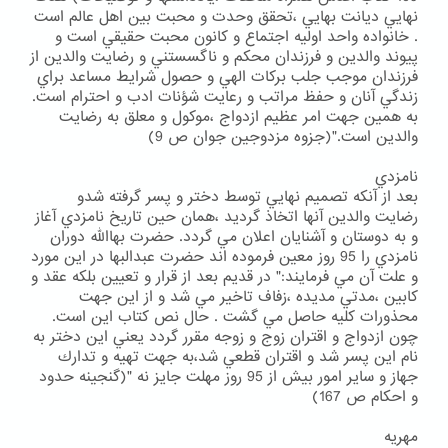
نهايي ديانت بهايي ،تحقق وحدت و محبت بين اهل عالم است
. خانواده واحد اوليه اجتماع و كانون محبت حقيقي است و
پيوند والدين و فرزندان محكم و ناگسستني و رضايت والدين از
فرزندان موجب جلب بركات الهي و حصول شرايط مساعد براي
زندگي آنان و حفظ مراتب و رعايت شؤنات ادب و احترام است.
به همين جهت امر عظيم ازدواج ،موكول و معلق به رضايت
والدين است."(جزوه مزدوجين جوان ص 9)
نامزدي
بعد از آنكه تصميم نهايي توسط دختر و پسر گرفته شدو
رضايت والدين آنها اتخاذ گرديد ،همان حين تاريخ نامزدي آغاز
و به دوستان و آشنايان اعلان مي گردد. حضرت بهاالله دوران
نامزدي را 95 روز معين فرموده اند حضرت عبدالبها در اين مورد
و علت آن مي فرمايند:" در قديم بعد از قرار و تعيين بلكه عقد و
كابين ،مدتي مديده ،زفاف تاخير مي شد و از اين جهت
محذورات كليه حاصل مي گشت . حال نص كتاب اين است.
چون ازدواج و اقتران زوج و زوجه مقرر گردد يعني اين دختر به
نام اين پسر شد و اقتران قطعي شد،به جهت تهيه و تدارك
جهاز و ساير امور بيش از 95 روز مهلت جايز نه "(گنجينه حدود
و احكام ص 167)
مهريه