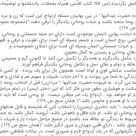
است، واصل نگرديده.(ص 168 كتاب اقدس همراه ملحقات، يادداشتها و توض
ده حضرت عبدالبها:" در بين بهاييان مسئله ازدواج اين است كه زن و مرد ب
روحا متحد باشند و حيات روحاني يكديگر را ترقي دهند."(مجموعه نص
174)
اه ديانت بهايي ،انسان موجودي است داراي دو جنبه جسماني و روحاني.
سي ،روح انسان است و جسم، وسيله اي است براي تقويت و ترقي و ظهو
. و حيات جسماني انسان وسيله اي است براي اعتلاي خصوصيات و
هاي روحاني و رسيدن به كمال معنوي.
د مكمل يكديگرند و همديگر را تكميل مي كنند تا كانوني گرم و صميمي ب
ائله و دوام و بقاي نسل و تكامل روحاني يكديگر فراهم آورند.
اسب ،مكملي قوي و توانا است. همچون بال براي يك پرنده . او كسي ا
زندگي به شما مي پيوندد و تا آخر حيات ،شريك و سهيم غم و شادي و ه
ا مي گردد. به فرموده حضرت عبدالبها :" مرد(زن) قبل از انتخاب زوجه (
 متانت و هوشياري ،بطور جدي فكر كند كه اين دختر (پسر) در تمام مراحل
ار او خواهد بود . ازدواج يك امر موقتي نيست . او روحي است كه بايد در
ت با او همدم و مانوس باشد."( همان منبع ص 174)
فرمايند :" بايد دختري (پسري) را انتخاب كني كه شايسته و قابل هدفهاي
 روحاني تو باشد. او بايدعاقل و باهوش باشد، آرزومند كمال باشد ،به جم
ربوط به زندگي تو علاقه مند باشدو در جميع مراحل حيات يار و شريك تو
يق باشد ، داراي قلبي مهربان و سرور انگيز باشد."(همان منبع ص 175)
 و نگرشهايي كه در يك ازدواج لازم و ضروري است ،در بيانات شفاهي حض