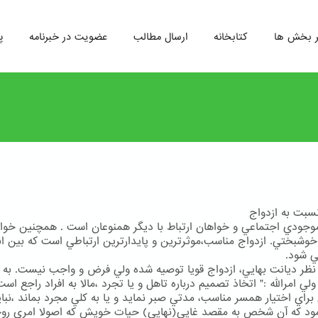
ر بخش ها
کتابخانه
ارسال مطالب
عضویت در خبرنامه
پ
بت به ازدواج
وجودي اجتماعي و خواهان ارتباط با ديگر همنوعان است . همچنين خوا
خوشبختي. ازدواج مناسب،موثرترين و پايدارترين ارتباطي است كه بين ان
مي شود.
 نظر ديانت بهايي، ازدواج قويا توصيه شده ولي فرض و واجب نيست. به 
 امرالله :" اتخاذ تصميم درباره تاهل و يا تجرد ،مالا به افراد راجع است 
اي اختيار همسر مناسب، مدتي صبر نمايد و يا به كلي مجرد بماند ،نباي
ود كه آن شخص به مقصد غايي(نهايي) حيات خويش كه اصولا امري رو