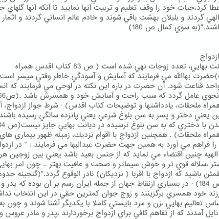
ا كرد،حيات خود را وقف تعليم و تربيت آنها نماييد تا آنكه آنها گلهاي ج
لهي گردند و بلبلان بهشت باقي شوند و خادم عالم انساني گردند و اثمار
ند."(به سوي كمال ص 180)
زدواج
· در ديانت بهايي، تعدد زوجات نهي شده است ( ص 83 كتاب اقدس همراه
حضرت بهاالله مي فرمايند كه آسايش و آسودگي خاطر وقتي ميسر است ك
حد قناعت شود. آن حضرت در باره اين نكته در لوحي مي فرمايند كه انس
راه ملحقات، يادداشتها و توضيحات كتاب اقدس) · شرط جواز ازدواج، 
ن يعني دختر و پسر به سن بلوغ شرعي يعني پانزده سالگي رسيده باشند 
راه ملحقات) . همچنين ازدواج با اقوام نزديك، زمينه ظهور بيماري هاي
را فراهم مي آورد به همين جهت حضرت عبدالبها مي فرمايند : " در ازدوا
هيه چنين اقتضاء مي نمايد كه از جنس بعيد باشد يعني بين زوجين هر
تر ،سلاله قوي تر و خوش سيماتر و صحت و عافيت بهتر .. چون امر بهاي
ئن باشيد كه ازدواج با اقربا ( نزديكان) نادر الوقوع گردد."(گنجينه حدود
احكام ص 184) · در بسياري ازنقاط جهان از جمله ايران رسم بر آن بوده كه پدر و
رزند خود همسري برگزينند و زوج جوان كمترين حقي در اين انتخاب نداش
ساس تعاليم بهايي ،زن و مرد بايستي كاملا با يكديگر آشنا شوند و چون به
يل آمدند كه از تفاهم كافي براي ازدواج برخوردارند ،پدر و مادر عروس و 