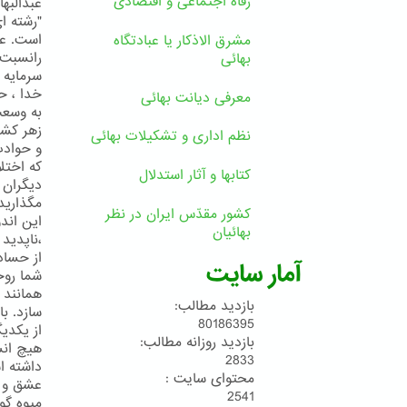
رفاه اجتماعی و اقتصادی
عبدالبها
"رشته ا
است. عش
مشرق الاذکار یا عبادتگاه
رانسبت 
بهائی
سرمايه 
خدا ، ح
معرفی دیانت بهائی
به وسعت
زهر كشن
نظم اداری و تشکیلات بهائی
و حوادث
كه اختل
کتابها و آثار استدلال
ديگران 
مگذاريد
کشور مقدّس ایران در نظر
اين اند
بهائیان
،ناپديد 
از حسادت
آمار سایت
شما روح
همانند 
بازدید مطالب:
سازد. ب
80186395
از يكدي
بازدید روزانه مطالب:
هيچ انس
2833
داشته ا
محتوای سایت :
عشق و م
2541
ميوه گوا