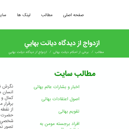
صفحه اصلی
مطالب
لینک ها
سای
رفتن
به
ازدواج از ديدگاه ديانت بهايي
محتوای
اصلی
/
/
مطالب
برخی از احکام دیانت بهائی
ازدواج از ديدگاه ديانت بهايي
مطالب سایت
نگرش نس
اخبار و بشارات عالم بهائى
انسان م
كمال و 
اصول اعتقادات بهائی
برقرار 
از نقطه
تقویم بهائی
حضرت ولي
شخصي بر
افراد برجسته مومن به
تصور نم