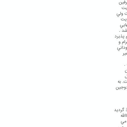
رفين
يت
) حضرت ولي
ايت
ايي
شد .
 پذيرد
ام و
وداني
ير
.
ن
ل
. به
دوجين
 گرديد
لله
ن مي