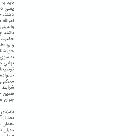
بايد به
يعني دخ
امرالله
والديني
باشند چ
حضرت به
و روابط
حق شناس
به سوي 
توضيحات
خانواده
محكم و 
شرايط م
همين جه
جوان ص 
نامزدي
بعد از 
،همان ح