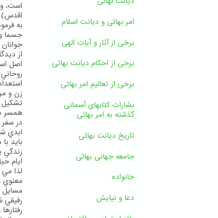
دیانت بهائی
اقدس)
امر بهائی و دیانت اسلام
به فرمو
جسما و 
برخی از آثار و آیات الهی
جوانان ص 
از ديدگ
برخی از احکام دیانت بهائی
اصل اسا
روحاني 
استعداد
برخی از تعالیم امر بهائی
زن و مر
تشكيل ع
بشارات کتابهای آسمانی
همسر من
گذشته به امر بهائی
در سفر 
ابدي شم
تاریخ دیانت بهائی
بايد با
زندگي ي
جامعه جهانی بهائی
ايام حيا
لذا مي 
خانواده
معنوي و
مسايل م
دعا و نیایش
رفيقي شف
رفتارها