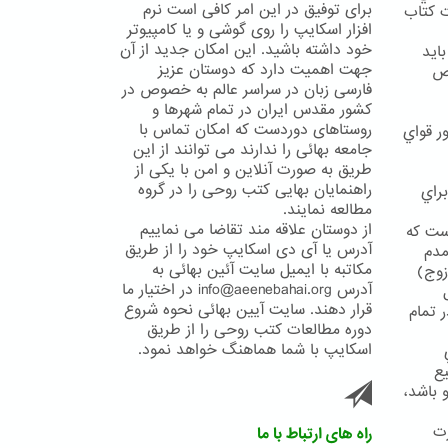
برای توفیق در این امر کافی است نرم
يحات كتاب
افزار اسکایپ را روی گوشی و یا کامپیوتر
خود داشته باشید. این امکان جدید از آن
ايد
جهت اهمیت دارد که دوستان عزیز
وص
فارسی زبان در سراسر عالم به خصوص در
کشور مقدس ایران در تمام شهرها و
روستاهای دوردست که امکان تماس با
ر قواي
جامعه بهائی را ندارند می توانند از این
طریق به صورت آنلاین و امن با یکی از
راهنمایان بهایی کتب روحی را در گروه
راي
مطالعه نمایند.
از دوستان علاقه مند تقاضا می نماییم
ست كه
آدرس یا آی دی اسکایپ خود را از طریق
مدم
مکاتبه با ایمیل سایت آئین بهائی به
زوج)
آدرس info@aeenebahai.org در اختیار ما
قرار دهند. سایت آیین بهائی نحوه شروع
 تمام
دوره مطالعات کتب روحی را از طریق
اسکایپ با شما هماهنگ خواهد نمود.
يع
 باشد،
رت
راه های ارتباط با ما