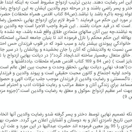
 اين امر رضايت دهند. بدين ترتيب ازدواج مشروط است به اينكه ابتدا ط
تر و پسر راضي باشند و در مرحله دوم والدين ايشان به اين ازدواج رضا
دهند. خواه زوجه باكره باشد يا نباشد.(ص84 كتاب اقدس همراه ملحقات
 در مورد اين حكم مي فرمايند :" شرط لازم براي ازدواج بهايي ،تحصيل رض
 است كه در قيد حيات باشند . اين شرط واجب الاجرا است چه والدين به
ه نباشند،چه بين آنان سالهاي متمادي طلاق واقع شده باشد، چه نشده با
االله اين حكم محكم را نازل فرموده اند تا بنيان جامعه انساني استحكام
 خانوادگي پيوندي بيشتر يابد و سبب شود كه در قلوب فرزندان حس احتر
ي نسبت به والدينشان كه آنان را جان بخشيده و روانشان را در سير جا
خالق متعال ،رهسپار ساخته اند،ايجاد گردد"( در ديانت بهايي ازدواج با غ
بهايي جايز است ) (ص 84 و 169 كتاب اقدس همراه ملحقات ،يادداشتها و
)"هدف نهايي ديانت بهايي ،تحقق وحدت و محبت بين اهل عالم است 
 واحد اوليه اجتماع و كانون محبت حقيقي است و پيوند والدين و فرزندا
ناگسستني و رضايت والدين از فرزندان موجب جلب بركات الهي و حصو
ساعد براي زندگي آنان و حفظ مراتب و رعايت شؤنات ادب و احترام است
ت امر عظيم ازدواج ،موكول و معلق به رضايت والدين است."(جزوه مز
9)
آنكه تصميم نهايي توسط دختر و پسر گرفته شدو رضايت والدين آنها اتخاذ
ين تاريخ نامزدي آغاز و به دوستان و آشنايان اعلان مي گردد. حضرت بهاا
دوران نامزدي را 95 روز معين فرموده اند حضرت عبدالبها در اين مورد و علت آ