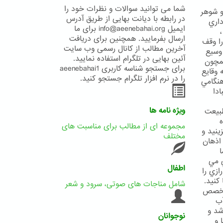
شما می توانید سوالات و نظرات خود را
و شوهر
در رابطه با دیانت بهایی از طریق آدرس
داري
ایمیل info@aeenebahai.org برای ما
ارسال بفرمایید. همچنین برای دریافت
ا وقف
آخرین مطالب از کانال رسمی وب سایت
 وسيع
آئین بهایی در تلگرام استفاده نمایید.
همچون
برای جستجو شناسه کاربری aeenebahai1
 وقايع
را در نرم افزار تلگرام جستجو کنید.
هنگامي
دا
ویژه نامه ها
طبيعت
ه
مجموعه ای از مطالب برای مناسبت های
ينيد و
مختلف
 اذهان
ي مي
اطفال
ازي را
كنيد.
شامل مناجات های صوتی، سرود و شعر
 مخصص
آب
شد و
نوجوانان
 و