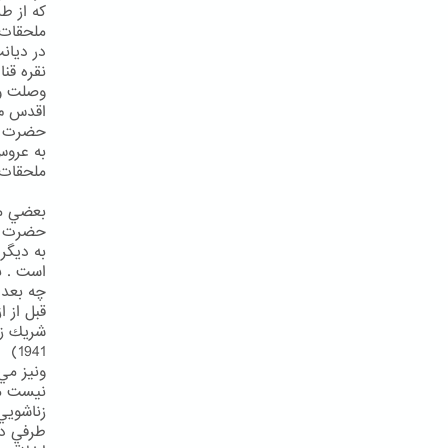
ملحقات
نقره قن
وصلت و 
اقدس م مل
حضرت بها
ملحقات 
بعضي مل
حضرت ول
به ديگر
است . ب
چه بعد 
قبل از ا
1941)
ونيز مي 
نيست مگ
زناشويي
طرفي در