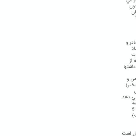
ر مي
ون
ان
 "
ادر و
اد
رت
 از
ت ،يادداشتها
اماد ( ص 85 كتاب اقدس و
ختر)
مي دهد
ت سه
واحد مي دهد . اگر از اهل غنا است 4 واحد مي دهد و اگر در نهايت ثروت است 5
)
 ميزان مهريه 19 مثقال و حد اكثر آن 95 مثقال است