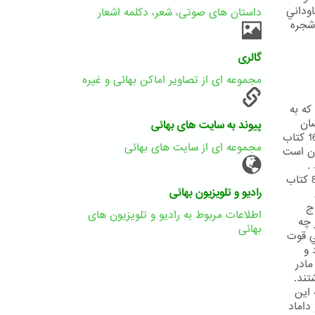
اوداني
داستان های صوتی، شعر، دکلمه اشعار
 شجره
گالری
مجموعه ای از تصاویر اماکن بهائی و غیره
ه به
ان
پیوند به سایت های بهائی
بايد به نحوي عامل گردد كه سبب راحت و آسايش خود و همسرش باشد .(ص166 كتاب
مجموعه ای از سایت های بهائی
آن است
.
نامزد شدن با دختري كه به سن بلوغ نرسيده در ديانت بهايي جايز نيست(ص 84 كتاب
رادیو و تلویزیون بهائی
ج
اطلاعات مربوط به رادیو و تلویزیون های
 چه
بهائی
ي قوت
 و
 مادر
تند.
 اين
داماد