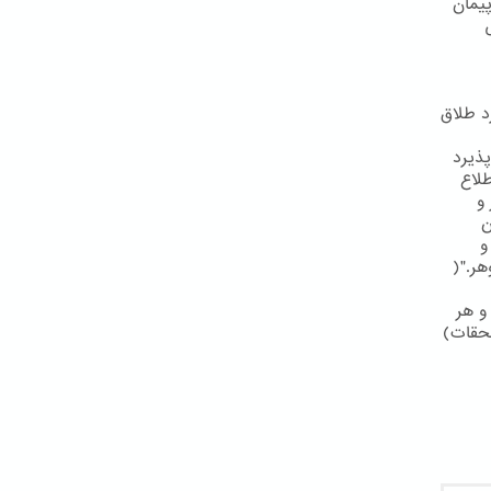
يمان
د طلاق
پذيرد
طلاع
و
ن
و
هر."(
و هر