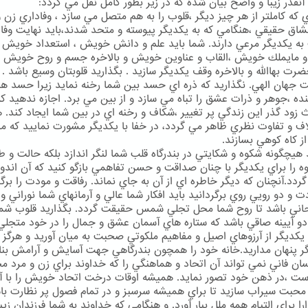
 آنقدر زيبا و واضح بيان شده كه در زير بطور كامل نقل مي گردد:
ي كه كاملتر از هر چيز ديگر ،قلوب را به هم متصل مي سازد ، وفاداري زن 
اق حقيقي ،هنگامي كه به يكديگر پيوسته و متحد شدند،بايد نهايت وفا
به يكديگر مرعي دارند. شما بايد علم و دانش خويش ، استعداد خويش ،
و مايملك خويش ،القاب و عناوين خويش و بالاخره جسم و روح خويش ر
ضرت بهاالله و بالاخره وقف يكديگر سازيد . بگذاريد قلوبتان وسيع باشد .
 جهان الهي. نگذاريد كه ذره اي حسد بين شما رخنه نمايد زيرا حسد 
ده ،جوهر و ذرات عشق را تباه مي سازد و از بين مي برد. اجازه ندهيد كه
 زود گذر اين زندگي پر تغيير ،شكاف و رخنه اي در بين شما ايجاد كند. 
اف و تفاوت نظري ظاهر مي گردد، در خفا با يكديگر مشورت نماييد كه مبا
از كاه كوهي بسازند.
 هيچگونه شكوه و شكايتي در بندرگاه قلب شما لنگر اندازد بلكه حالت و 
وه را براي يكديگر با چنان صداقت و حسن تفاهمي بازگو كنيد كه آن اندو
گردد.آنچنان كه ديگر خاطره اي از آن به جاي نماند. رفاقت و مودت را برگز
 و دو رويي روي برگردانيد بايد افكار شما عالي و آرمانهاي شما نوراني و
اني باشد تا روح شما محل تجلي شمس حقيقت گردد. بگذاريد قلوب شما
دو آيينه صاقي باشد كه ستاره هاي آسمان عشق و جمال را در خود متجل
ا يكديگر از آرزوهاي اصيل و مفاهيم ملكوتي صحبت به ميان آوريد و هرگز ر
گر پنهان مداريد.خانه خود را همچون بندرگاهي جهت آسايش و آرامش بنا 
ان فاني نمي تواند آن اتحاد و هماهنگي را كه خداوند براي زن و مرد
ست ،در ذهن خود تصور نمايد. هميشه اوقات درخت اتحاد خويش را با 
حبت سيراب سازيد تا براي هميشه سرسبز و در تمام فصول پر نظارت با
را براي التيام همه ملل ببار آورد. و هنگامي كه خداوند به شما فرزندان زيبا