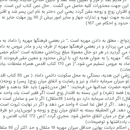
" در قديم بعد از قرار و تعيين بلكه عقد و كابين ،مدتي مديده ،زفاف تاخي
ز اين جهت محذورات كليه حاصل مي گشت . حال نص كتاب اين است. چ
و اقتران زوج و زوجه مقرر گردد يعني اين دختر به نام اين پسر شد و اقتر
قطعي شد،به جهت تهيه و تدارك جهاز و ساير امور بيش از 95 روز مهلت جايز نه
حدود و احكام ص 167)
دواج ، معلق به دادن مهريه است ." در بعضي فرهنگها مهريه را داماد به م
س مي پردازد و در بعضي فرهنگها مهريه از طرف پدر و مادر عروس به دام
مي گرديد.در هر دو حال معمولا مبلغ پرداختي معتنابه است "حكم حض
آنكه " مهريه را به عنوان هديه اي، با ارزش محدود و معين مقرر فرمودند كه
طرف داماد به عروس تسليم مي شود."( ص 170 كتاب اقدس همراه ملحقا
حات)
ميزان ارزشي اين هديه، بستگي به محل سكونت دائمي د
و ميزان سرمايه داماد و نيز و رضايت و اتفاق ميان زوج( پسر) و زوجه(د
انچه حضرت عبدالبها مي فرمايند: " اهل مدن(شهر) بايد طلا بدهند و اهل
ه) فضه (نقره) و اين بسته به اقتدار زوج است اگر فقير است يك واحد 
( 19 مثقال) اگر اندك سرمايه دارد دو واحد( 38مثقال) اگر با سر و سامان اس
 دهد. في الحقيقه بسته به اتفاق ميان زوج و زوجه و ابوين(پدر دو طرف
است . هر نوع در ميان اتفاق حاصل شود ،مجري گردد."(ص 172 كتاب اقدس و
 يادداشتها و توضيحات)
بر اساس احكام ديانت بهايي حداقل