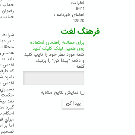
نظرات:
جذاب عط
9611
رضوان ا
اعضای خبرنامه :
حيات باش
12520
فرهنگ لغت
شرايط ا
برای مطالعه راهنمای استفاده
ملحقات)
روی همین لینک کلیک کنید.
همسر وا
کلمه مورد نظر خود را تایپ کنید
و دکمه "پیدا کن" را بزنید:
اقدس هم
کلمه
كه طرفي
اقدس هم
بسياري 
نمایش نتایج مشابه
حكمت ال
بعد بيش
پیدا کن
گيرد مطم
،براي ف
اما بر ا
تصميم نا