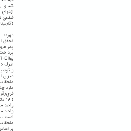
فرمايند:
شد و ا
ازدواج 
(گنجينه 
مهريه
تحقق از
پدر عرو
پرداخت 
بهاالله 
و توضي
ملحقات)
دارد چن
قري(قري
واحد مي
ملحقات،