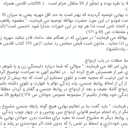
كه از طلا يا نقره بوده و تجاوز از 95 مثقال حرام است . ( 85كتاب اقدس همراه
)
در ديانت بها
اعت شودو در اين مورد حضرت بهاالله توصيه مي فرمايند: " مقصود رفاهي
اتحاد ناس است لذا هر چه در اين امورات ،مدارا شود ،احسن است"(كت
حقات ص 85 و 171)
الله مي فرمايند" در صورتي كه در هنگام عقد ،داماد قادر نباشد مهريه را 
به عروس ادا نمايد ، ماذون است قبض مجلس رد نمايد."(ص 70
،يادداشتها)
ا حظات در باب ازدواج
ي امر الله مي فرمايند: " سؤالي كه شما درباره دلبستگي زن و يا شوهر
ي غير از همسرش طرح كرده ايد . در تعاليم الهي به صراحت توضيح گرد
ه اين ترتيب كه سجيه عفت و تقوي مستلزم آن است كه چه پيش از ازدو
از آن از لحاظ روابط جنسي، يك زندگي تؤام با طهارت و تقوي داشته باشي
زدواج كاملا عفيف و بعد از ازدواج در روابط جنسي و گفتار و كردار، مطلقا 
شريك زندگي خود وفادار 
فرمايند: " بايد گفت بنا بر تعاليم بهايي هيچ گونه رابطه جنسي مشروع و 
ر از راه انجام مراسم قانوني ازدواج بين زوجين و در چهار چوب زندگي
. روابط ديگر نه مشروع است نه مفيد براي سلامت بدن. جوانان بهايي باي
س خودداري و تسلط بر نفس را كه بدون شك اثر سودمندي بر رشد و تك