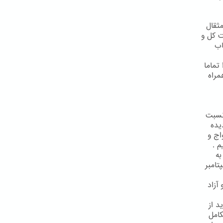
يي توصيه گرديده كه بهتر است به حد اقل مهريه يعني به ميزان 19 مثقال
ت كل و
اب
تماما
1 كتاب اقدس همراه
 نسبت
يده
اج و
م .
به
باشيم."( مجموعه نصوص جوانان ص 179)(توقيع 28 سپتامبر
آزاد
د از
امل