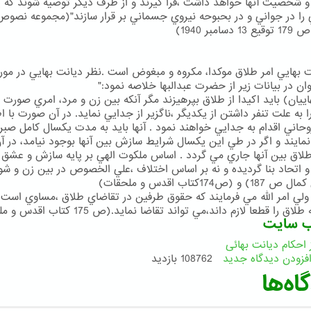
و شخصيت آنها خواهد داشت ،فرا گيرند و از طرف ديگر توصيه شوند كه پ
 را در جواني و در بحبوحه نيروي جسماني بر قرار سازند"(مجموعه نصوص
دسامبر 1940)
ت بهايي امر طلاق موكدا، مكروه و مبغوض است .نظر ديانت بهايي در مور
ان در بيانات زير از حضرت عبدالبها خلاصه نمود:"
اييان) بايد اكيدا از طلاق بپرهيزند مگر آنكه بين زن و مرد، امري صورت 
را به علت تنفر داشتن از يكديگر ،ناگزير از جدايي نمايد. در آن صورت با ا
حاني اقدام به جدايي خواهند نمود . آنها بايد به مدت يكسال كامل صبر 
نمايند و اگر در طي اين يكسال شرايط سازش بين آنها بوجود نيامد، در آ
اق بين آنها جاري مي گردد . اساس ملكوت الهي بر پايه سازش و عشق 
و اتحاد بنا گرديده و نه بر اساس اختلاف ،علي الخصوص در بين زن و شو
و (ص174كتاب اقدس و ملحقات)
ي امر الله مي فرمايند كه حقوق طرفين در تقاضاي طلاق ،مساوي است 
ق را قطعا لازم داند،مي تواند تقاضا نمايد.(ص 175 كتاب اقدس و ملحقات)
ب سایت
 احکام دیانت بهائی
فزودن دیدگاه جدید
108762 بازدید
اه‌ها