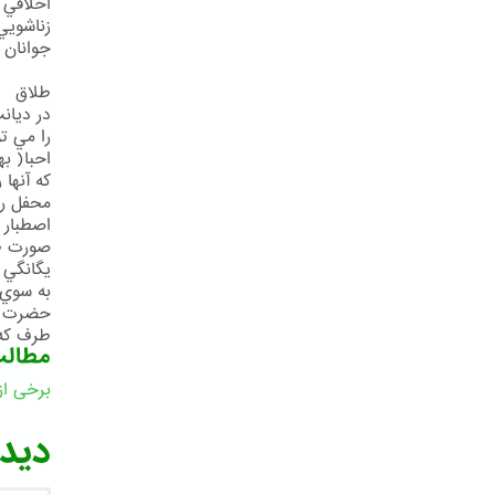
اخلاقي 
زناشويي
جوانان ص 179 توقيع 13 
طلاق
در ديان
را مي تو
احبا( به
كه آنها 
محفل رو
اصطبار 
صورت طل
يگانگي 
به سوي كمال ص 187) 
حضرت ول
طرف كه طلا
مطال
برخی از
ا
دیدگ