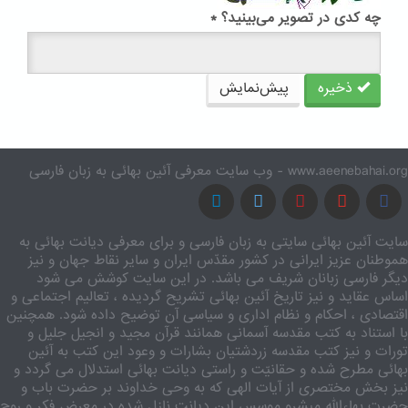
چه کدی در تصویر می‌بینید؟
*
ذخیره
پیش‌نمایش
www.aeenebahai.org - وب سایت معرفی آئین بهائی به زبان فارسی
سایت آئین بهائی سایتی به زبان فارسی و برای معرفی دیانت بهائی به
هموطنان عزیز ایرانی در کشور مقدّس ایران و سایر نقاط جهان و نیز
دیگر فارسی زبانان شریف می باشد. در این سایت کوشش می شود
اساس عقاید و نیز تاریخ آئین بهائی تشریح گردیده ، تعالیم اجتماعی و
اقتصادی ، احکام و نظام اداری و سیاسی آن توضیح داده شود. همچنین
با استناد به کتب مقدسه آسمانی همانند قرآن مجید و انجیل جلیل و
تورات و نیز کتب مقدسه زردشتیان بشارات و وعود این کتب به آئین
بهائی مطرح شده و حقانیّت و راستی دیانت بهائی استدلال می گردد و
نیز بخش مختصری از آیات الهی که به وحی خداوند بر حضرت باب و
حضرت بهاءالله مبشرو موسس این دیانت نازل شده در معرض فکر و روح