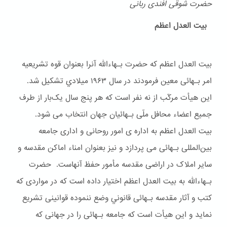
حضرت شوقی افندی ربانی
بیت العدل اعظم
بیت العدل اعظم که حضرت بـهاءالله آنرا بعنوان قوه تشریعیه
امر بـهائی معین فرمودند در سال ۱۹۶۳ ميلادي تشکیل شد.
این هیأت مرکّب از نه نفر است که هر پنج سال یک‌بار از طرف
جمیع اعضاء محافل ملّی بـهائیان جهان انتخاب می شود.
بیت العدل اعظم به اداره ی امور روحانی و اداری جامعه
بین‌المللی بـهائی می پردازد و نیز بعنوان امناء اماکن مقدسه و
سایر املاک در اراضی مقدسه مأمور حفظ آنهاست. حضرت
بـهاءالله به بیت العدل اعظم اختیار داده است که در مواردی که
کتب و آثار مقدسه بـهائی قانوني وضع ننموده قوانینی تشریع
نماید و این هیأت است که جامعه بـهائی را در جهانی که