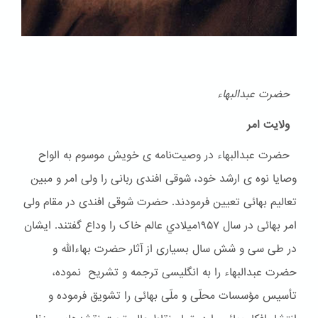
حضرت عبدالبهاء
ولایت امر
حضرت عبدالبهاء در وصیت‌نامه ی خویش موسوم به الواح
وصایا نوه ی ارشد خود، شوقی افندی ربانی را ولی امر و مبین
تعالیم بهائی تعیین فرمودند. حضرت شوقی افندی در مقام ولی
امر بهائی در سال ۱۹۵۷ميلادي عالم خاک را وداع گفتند. ایشان
در طی سی و شش سال بسیاری از آثار حضرت بهاءالله و
حضرت عبدالبهاء را به انگلیسی ترجمه و تشریح نموده،
تأسیس مؤسسات محلّی و ملّی بهائی را تشویق فرموده و