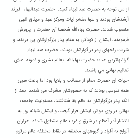
از من توجه به حضرت عبدالبهاء كنيد. حضرت عبدالبهاء فرزند
أرشدشان بودند و تنها مفسّر آيات ومركز عهد و ميثاق الهى
منصوب شدند. حضرت بهاءالله شخصا آن حضرت را پرورش
فرمودند، ايشان از كودكي به مقام پدر بزرگوارشان پى بردند، و
شريك رنجهاى پدر بزرگوارشان بودند. حضرت عبدالبهاء
گرانبهاترين هديه حضرت بهاءالله بعالم بشرى و نمونه اعلاى
تعاليم بهائي مي باشند.
حيات ان حضرت مملو از مصائب و بلايا بود اما باعث سرور
همه نفوسى بودند كه به حضورشان مشرف مي شدند. بعد از
انكه پدر بزرگوارشان به عالم بقا شتافتند، مسئوليت جامعهء
بهائى بر روى دوش ايشان قرار گرفت، و ايشان شبانه روز به
انتشار أمر أعظم در شرق و غرب عالم مشغول شدند. هزاران
ألواح به أفراد و گروههاى مختلفه در نقاط مختلفه عالم مرقوم